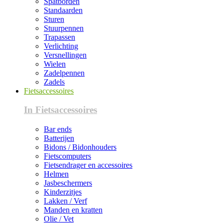
Spatborden
Standaarden
Sturen
Stuurpennen
Trapassen
Verlichting
Versnellingen
Wielen
Zadelpennen
Zadels
Fietsaccessoires
In Fietsaccessoires
Bar ends
Batterijen
Bidons / Bidonhouders
Fietscomputers
Fietsendrager en accessoires
Helmen
Jasbeschermers
Kinderzitjes
Lakken / Verf
Manden en kratten
Olie / Vet