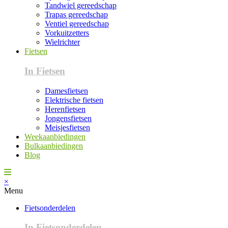
Tandwiel gereedschap
Trapas gereedschap
Ventiel gereedschap
Vorkuitzetters
Wielrichter
Fietsen
In Fietsen
Damesfietsen
Elektrische fietsen
Herenfietsen
Jongensfietsen
Meisjesfietsen
Weekaanbiedingen
Bulkaanbiedingen
Blog
×
Menu
Fietsonderdelen
In Fietsonderdelen