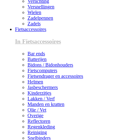
Verlichting
Versnellingen
Wielen
Zadelpennen
Zadels
Fietsaccessoires
In Fietsaccessoires
Bar ends
Batterijen
Bidons / Bidonhouders
Fietscomputers
Fietsendrager en accessoires
Helmen
Jasbeschermers
Kinderzitjes
Lakken / Verf
Manden en kratten
Olie / Vet
Overige
Reflectoren
Regenkleding
Reiniging
Snelbinders