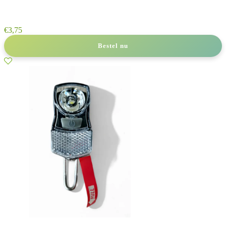
€
3,75
Bestel nu