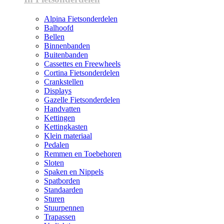
Alpina Fietsonderdelen
Balhoofd
Bellen
Binnenbanden
Buitenbanden
Cassettes en Freewheels
Cortina Fietsonderdelen
Crankstellen
Displays
Gazelle Fietsonderdelen
Handvatten
Kettingen
Kettingkasten
Klein materiaal
Pedalen
Remmen en Toebehoren
Sloten
Spaken en Nippels
Spatborden
Standaarden
Sturen
Stuurpennen
Trapassen