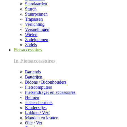
Standaarden
Sturen
Stuurpennen
Trapassen
Verlichting
Versnellingen
Wielen
Zadelpennen
Zadels
Fietsaccessoires
In Fietsaccessoires
Bar ends
Batterijen
Bidons / Bidonhouders
Fietscomputers
Fietsendrager en accessoires
Helmen
Jasbeschermers
Kinderzitjes
Lakken / Verf
Manden en kratten
Olie / Vet