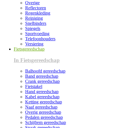
Overige
Reflectoren
Regenkleding
Reiniging
Snelbinders
Spiegels
Sportvoeding
Telefoonhouders
Versiering
Fietsgereedschap
In Fietsgereedschap
Balhoofd gereedschap
Band gereedschap
Crank gereedschap
Fietstakel
Hand gereedschap
Kabel gereedschap
Ketting gereedschap
Naaf gereedschap
Overig gereedschap
Pedalen gereedschap
Schijfrem gereedschap
Spaak gereedschap