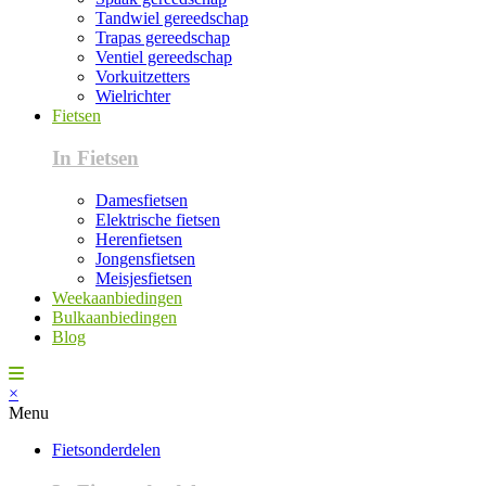
Tandwiel gereedschap
Trapas gereedschap
Ventiel gereedschap
Vorkuitzetters
Wielrichter
Fietsen
In Fietsen
Damesfietsen
Elektrische fietsen
Herenfietsen
Jongensfietsen
Meisjesfietsen
Weekaanbiedingen
Bulkaanbiedingen
Blog
×
Menu
Fietsonderdelen