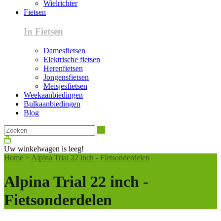
Wielrichter
Fietsen
In Fietsen
Damesfietsen
Elektrische fietsen
Herenfietsen
Jongensfietsen
Meisjesfietsen
Weekaanbiedingen
Bulkaanbiedingen
Blog
Zoeken
Uw winkelwagen is leeg!
Home
>
Alpina Trial 22 inch - Fietsonderdelen
Alpina Trial 22 inch -
Fietsonderdelen