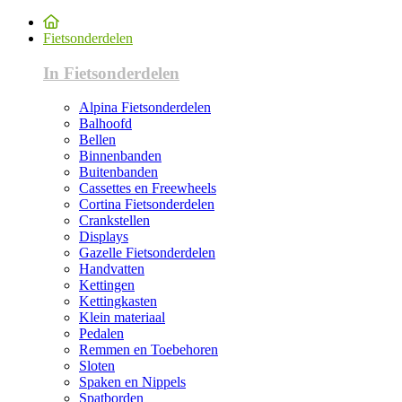
Fietsonderdelen
In Fietsonderdelen
Alpina Fietsonderdelen
Balhoofd
Bellen
Binnenbanden
Buitenbanden
Cassettes en Freewheels
Cortina Fietsonderdelen
Crankstellen
Displays
Gazelle Fietsonderdelen
Handvatten
Kettingen
Kettingkasten
Klein materiaal
Pedalen
Remmen en Toebehoren
Sloten
Spaken en Nippels
Spatborden