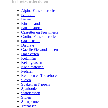
In Fietsonderdelen
Alpina Fietsonderdelen
Balhoofd
Bellen
Binnenbanden
Buitenbanden
Cassettes en Freewheels
Cortina Fietsonderdelen
Crankstellen
Displays
Gazelle Fietsonderdelen
Handvatten
Kettingen
Kettingkasten
Klein materiaal
Pedalen
Remmen en Toebehoren
Sloten
Spaken en Nippels
Spatborden
Standaarden
Sturen
Stuurpennen
Trapassen