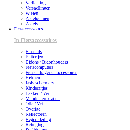
Verlichting
Versnellingen
Wielen
Zadelpennen
Zadels
Fietsaccessoires
In Fietsaccessoires
Bar ends
Batterijen
Bidons / Bidonhouders
Fietscomputers
Fietsendrager en accessoires
Helmen
Jasbeschermers
Kinderzitjes
Lakken / Verf
Manden en kratten
Olie / Vet
Overige
Reflectoren
Regenkleding
Reiniging
Snelbinders