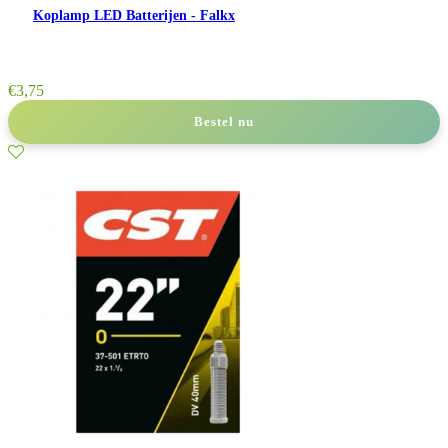
Koplamp LED Batterijen - Falkx
€
3,75
Bestel nu