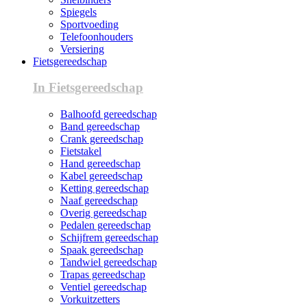
Spiegels
Sportvoeding
Telefoonhouders
Versiering
Fietsgereedschap
In Fietsgereedschap
Balhoofd gereedschap
Band gereedschap
Crank gereedschap
Fietstakel
Hand gereedschap
Kabel gereedschap
Ketting gereedschap
Naaf gereedschap
Overig gereedschap
Pedalen gereedschap
Schijfrem gereedschap
Spaak gereedschap
Tandwiel gereedschap
Trapas gereedschap
Ventiel gereedschap
Vorkuitzetters