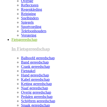
Overige
Reflectoren
Regenkleding
Reiniging
Snelbinders
Spiegels
Sportvoeding
Telefoonhouders
Versiering
Fietsgereedschap
In Fietsgereedschap
Balhoofd gereedschap
Band gereedschap
Crank gereedschap
Fietstakel
Hand gereedschap
Kabel gereedschap
Ketting gereedschap
Naaf gereedschap
Overig gereedschap
Pedalen gereedschap
Schijfrem gereedschap
Spaak gereedschap