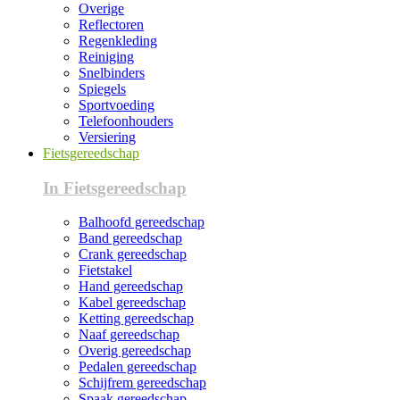
Overige
Reflectoren
Regenkleding
Reiniging
Snelbinders
Spiegels
Sportvoeding
Telefoonhouders
Versiering
Fietsgereedschap
In Fietsgereedschap
Balhoofd gereedschap
Band gereedschap
Crank gereedschap
Fietstakel
Hand gereedschap
Kabel gereedschap
Ketting gereedschap
Naaf gereedschap
Overig gereedschap
Pedalen gereedschap
Schijfrem gereedschap
Spaak gereedschap