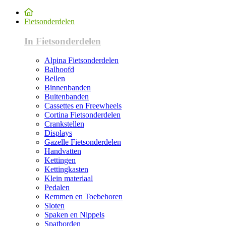
Fietsonderdelen
In Fietsonderdelen
Alpina Fietsonderdelen
Balhoofd
Bellen
Binnenbanden
Buitenbanden
Cassettes en Freewheels
Cortina Fietsonderdelen
Crankstellen
Displays
Gazelle Fietsonderdelen
Handvatten
Kettingen
Kettingkasten
Klein materiaal
Pedalen
Remmen en Toebehoren
Sloten
Spaken en Nippels
Spatborden