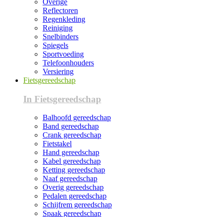
Overige
Reflectoren
Regenkleding
Reiniging
Snelbinders
Spiegels
Sportvoeding
Telefoonhouders
Versiering
Fietsgereedschap
In Fietsgereedschap
Balhoofd gereedschap
Band gereedschap
Crank gereedschap
Fietstakel
Hand gereedschap
Kabel gereedschap
Ketting gereedschap
Naaf gereedschap
Overig gereedschap
Pedalen gereedschap
Schijfrem gereedschap
Spaak gereedschap