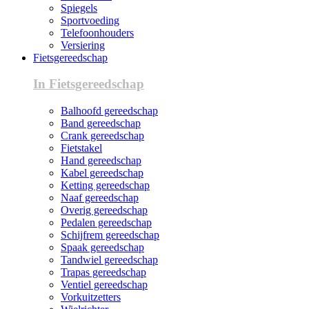
Spiegels
Sportvoeding
Telefoonhouders
Versiering
Fietsgereedschap
In Fietsgereedschap
Balhoofd gereedschap
Band gereedschap
Crank gereedschap
Fietstakel
Hand gereedschap
Kabel gereedschap
Ketting gereedschap
Naaf gereedschap
Overig gereedschap
Pedalen gereedschap
Schijfrem gereedschap
Spaak gereedschap
Tandwiel gereedschap
Trapas gereedschap
Ventiel gereedschap
Vorkuitzetters