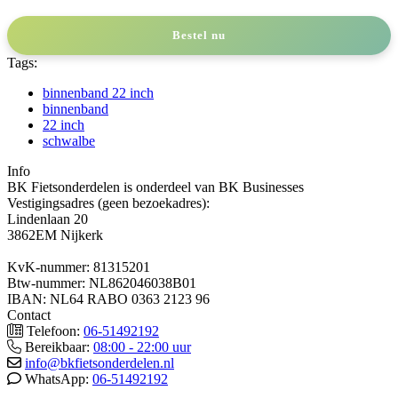
Bestel nu
Tags:
binnenband 22 inch
binnenband
22 inch
schwalbe
Info
BK Fietsonderdelen is onderdeel van BK Businesses
Vestigingsadres (geen bezoekadres):
Lindenlaan 20
3862EM Nijkerk
KvK-nummer: 81315201
Btw-nummer: NL862046038B01
IBAN: NL64 RABO 0363 2123 96
Contact
Telefoon:
06-51492192
Bereikbaar:
08:00 - 22:00 uur
info@bkfietsonderdelen.nl
WhatsApp:
06-51492192