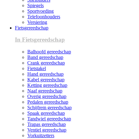
Spiegels
Sportvoeding
Telefoonhouders
Versiering
Fietsgereedschap
In Fietsgereedschap
Balhoofd gereedschap
Band gereedschap
Crank gereedschap
Fietstakel
Hand gereedschap
Kabel gereedschap
Ketting gereedschap
Naaf gereedschap
Overig gereedschap
Pedalen gereedschap
Schijfrem gereedschap
Spaak gereedschap
Tandwiel gereedschap
Trapas gereedschap
Ventiel gereedschap
Vorkuitzetters