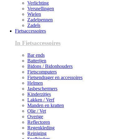
Verlichting
Versnellingen
Wielen
Zadelpennen
Zadels
Fietsaccessoires
In Fietsaccessoires
Bar ends
Batterijen
Bidons / Bidonhouders
Fietscomputers
Fietsendrager en accessoires
Helmen
Jasbeschermers
Kinderzitjes
Lakken / Verf
Manden en kratten
Olie / Vet
Overige
Reflectoren
Regenkleding
Reiniging
Snelbinders