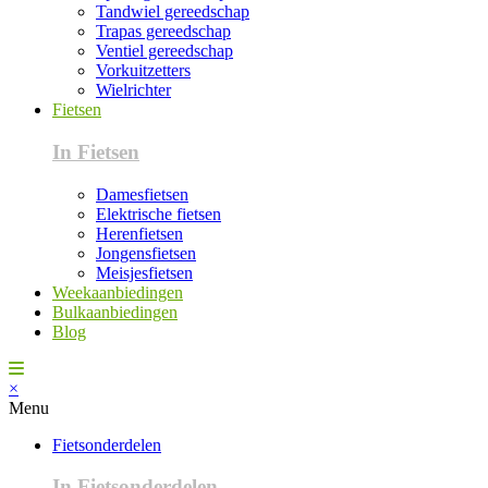
Tandwiel gereedschap
Trapas gereedschap
Ventiel gereedschap
Vorkuitzetters
Wielrichter
Fietsen
In Fietsen
Damesfietsen
Elektrische fietsen
Herenfietsen
Jongensfietsen
Meisjesfietsen
Weekaanbiedingen
Bulkaanbiedingen
Blog
×
Menu
Fietsonderdelen
In Fietsonderdelen