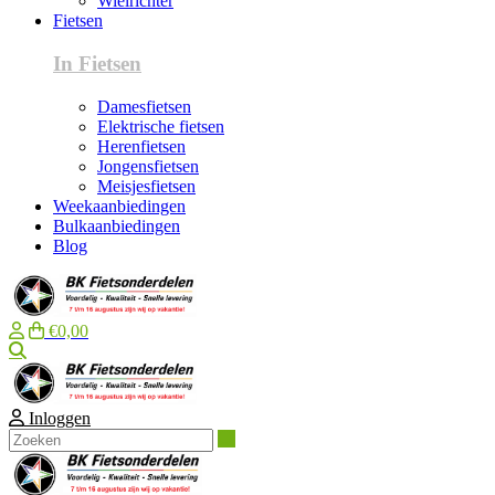
Wielrichter
Fietsen
In Fietsen
Damesfietsen
Elektrische fietsen
Herenfietsen
Jongensfietsen
Meisjesfietsen
Weekaanbiedingen
Bulkaanbiedingen
Blog
€0,00
Zoeken
Inloggen
Zoeken