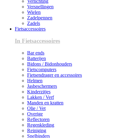
Verlichting
Versnellingen
Wielen
Zadelpennen
Zadels
Fietsaccessoires
In Fietsaccessoires
Bar ends
Batterijen
Bidons / Bidonhouders
Fietscomputers
Fietsendrager en accessoires
Helmen
Jasbeschermers
Kinderzitjes
Lakken / Verf
Manden en kratten
Olie / Vet
Overige
Reflectoren
Regenkleding
Reiniging
Snelbinders