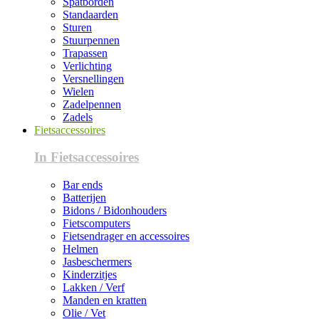
Spatborden
Standaarden
Sturen
Stuurpennen
Trapassen
Verlichting
Versnellingen
Wielen
Zadelpennen
Zadels
Fietsaccessoires
In Fietsaccessoires
Bar ends
Batterijen
Bidons / Bidonhouders
Fietscomputers
Fietsendrager en accessoires
Helmen
Jasbeschermers
Kinderzitjes
Lakken / Verf
Manden en kratten
Olie / Vet