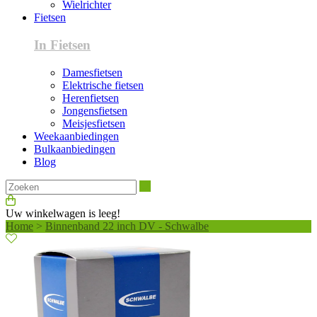
Wielrichter
Fietsen
In Fietsen
Damesfietsen
Elektrische fietsen
Herenfietsen
Jongensfietsen
Meisjesfietsen
Weekaanbiedingen
Bulkaanbiedingen
Blog
Zoeken
Uw winkelwagen is leeg!
Home
>
Binnenband 22 inch DV - Schwalbe