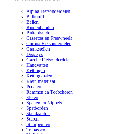
Alpina Fietsonderdelen
Balhoofd
Bellen
Binnenbanden
Buitenbanden
Cassettes en Freewheels
Cortina Fietsonderdelen
Crankstellen
Displays
Gazelle Fietsonderdelen
Handvatten
Kettingen
Kettingkasten
Klein materiaal
Pedalen
Remmen en Toebehoren
Sloten
Spaken en Nippels
Spatborden
Standaarden
Sturen
Stuurpennen
Trapassen