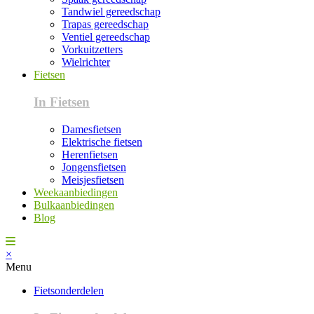
Tandwiel gereedschap
Trapas gereedschap
Ventiel gereedschap
Vorkuitzetters
Wielrichter
Fietsen
In Fietsen
Damesfietsen
Elektrische fietsen
Herenfietsen
Jongensfietsen
Meisjesfietsen
Weekaanbiedingen
Bulkaanbiedingen
Blog
×
Menu
Fietsonderdelen