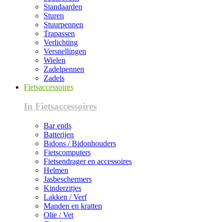
Standaarden
Sturen
Stuurpennen
Trapassen
Verlichting
Versnellingen
Wielen
Zadelpennen
Zadels
Fietsaccessoires
In Fietsaccessoires
Bar ends
Batterijen
Bidons / Bidonhouders
Fietscomputers
Fietsendrager en accessoires
Helmen
Jasbeschermers
Kinderzitjes
Lakken / Verf
Manden en kratten
Olie / Vet