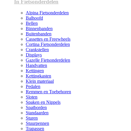
In Fietsonderdelen
Alpina Fietsonderdelen
Balhoofd
Bellen
Binnenbanden
Buitenbanden
Cassettes en Freewheels
Cortina Fietsonderdelen
Crankstellen
Displays
Gazelle Fietsonderdelen
Handvatten
Kettingen
Kettingkasten
Klein materiaal
Pedalen
Remmen en Toebehoren
Sloten
Spaken en Nippels
Spatborden
Standaarden
Sturen
Stuurpennen
Trapassen