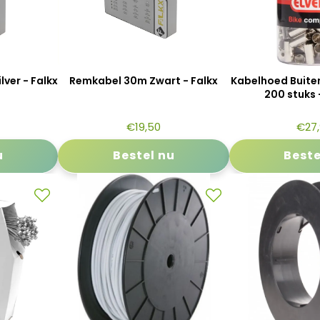
ver - Falkx
Remkabel 30m Zwart - Falkx
Kabelhoed Buite
200 stuks 
€
19,50
€
27
u
Bestel nu
Beste