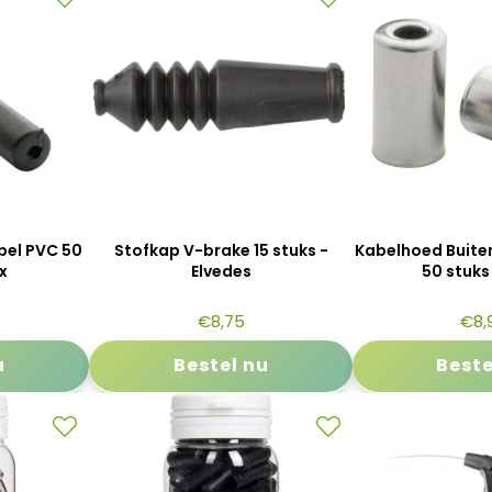
bel PVC 50
Stofkap V-brake 15 stuks -
Kabelhoed Buite
ix
Elvedes
50 stuks 
€
8,75
€
8,
u
Bestel nu
Beste