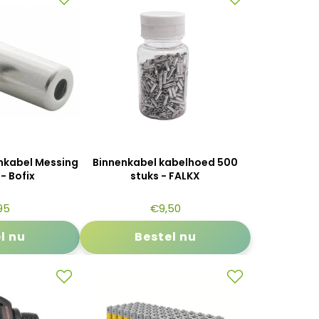
nkabel Messing
Binnenkabel kabelhoed 500
- Bofix
stuks - FALKX
95
€
9,50
l nu
Bestel nu