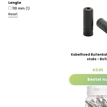
Lengte
110 mm
(1)
Reset
Kabelhoed Buitenka
stuks - Bof
€
5,95
Bestel n