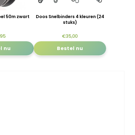
bel 50m zwart
Doos Snelbinders 4 kleuren (24
stuks)
,95
€
35,00
l nu
Bestel nu