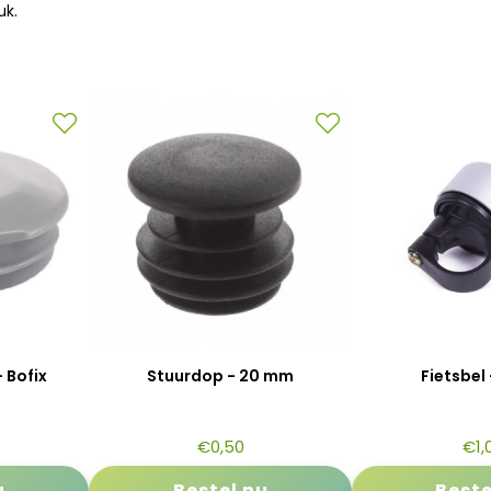
uk.
 Bofix
Stuurdop - 20 mm
Fietsbel 
€
0,50
€
1,
u
Bestel nu
Beste