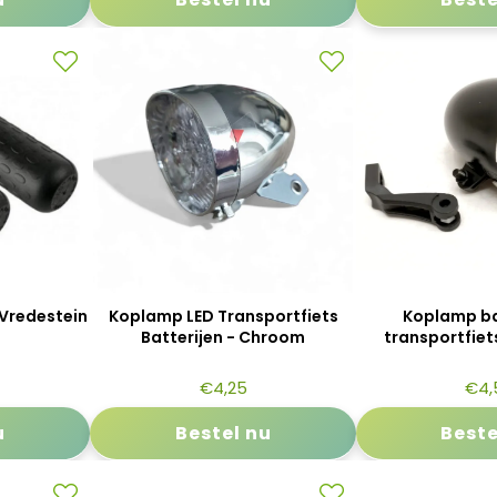
Vredestein
Koplamp LED Transportfiets
Koplamp ba
Batterijen - Chroom
transportfiets
€
4,25
€
4,
u
Bestel nu
Beste