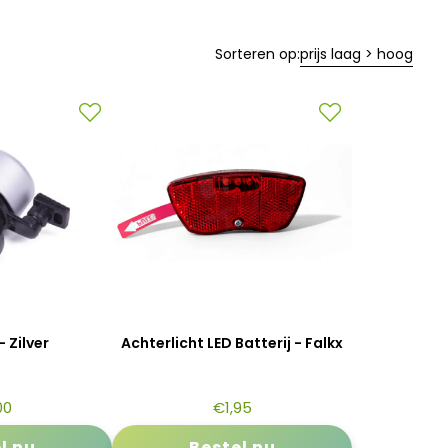
Sorteren op:
prijs laag > hoog
- Zilver
Achterlicht LED Batterij - Falkx
00
€
1,95
l nu
Bestel nu