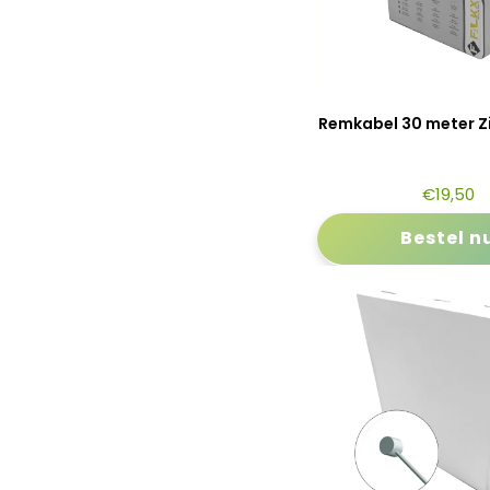
Remkabel 30 meter Zil
€
19,50
Bestel n