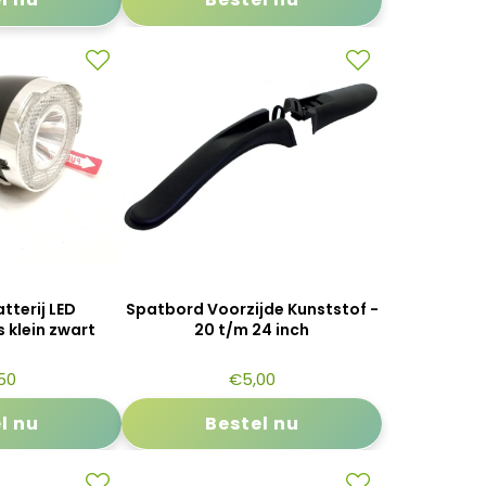
tterij LED
Spatbord Voorzijde Kunststof -
 klein zwart
20 t/m 24 inch
50
€
5,00
l nu
Bestel nu