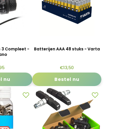
s 3 Compleet -
Batterijen AAA 48 stuks - Varta
ano
,95
€
13,50
l nu
Bestel nu