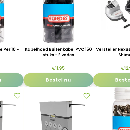
 Per 10 -
Kabelhoed Buitenkabel PVC 150
Versteller Nexu
stuks - Elvedes
Shim
€
11,95
€
12
u
Bestel nu
Beste