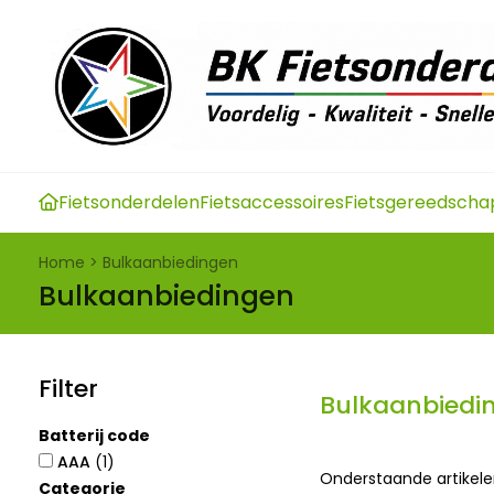
Fietsonderdelen
Fietsaccessoires
Fietsgereedscha
Home
>
Bulkaanbiedingen
Bulkaanbiedingen
Filter
Bulkaanbiedi
Batterij code
AAA
(1)
Onderstaande artikelen
Categorie