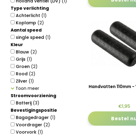
Holland ventiel (DV)
(1)
Type verlichting
Achterlicht
(1)
Koplamp
(2)
Aantal speed
single speed
(1)
Kleur
Blauw
(2)
Grijs
(1)
Groen
(2)
Rood
(2)
Zilver
(1)
Handvatten 110mm - 
Toon meer
Stroomvoorziening
Batterij
(3)
€
1,95
Bevestigingspositie
Bagagedrager
(1)
Bestel n
Voordrager
(2)
Voorvork
(1)