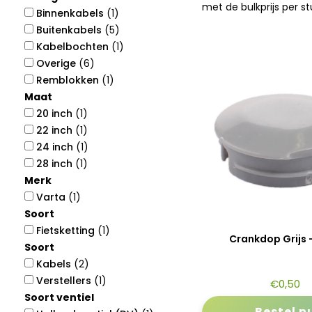
met de bulkprijs per st
Binnenkabels
(1)
Buitenkabels
(5)
Kabelbochten
(1)
Overige
(6)
Remblokken
(1)
Maat
20 inch
(1)
22 inch
(1)
24 inch
(1)
28 inch
(1)
Merk
Varta
(1)
Soort
Fietsketting
(1)
Crankdop Grijs -
Soort
Kabels
(2)
Verstellers
(1)
€
0,50
Soort ventiel
Bestel n