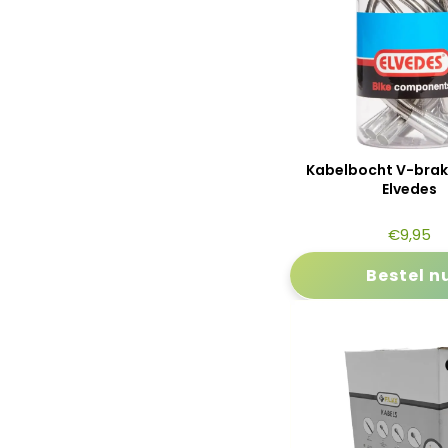
Kabelbocht V-brake
Elvedes
€
9,95
Bestel n