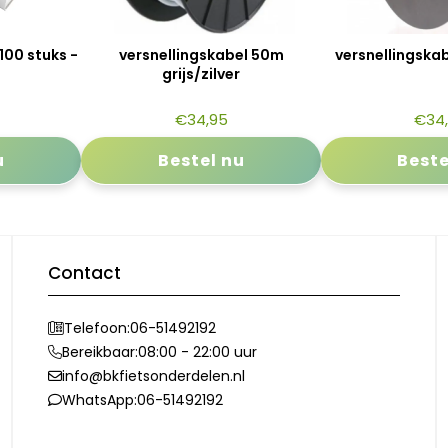
100 stuks -
versnellingskabel 50m
versnellingska
grijs/zilver
€
34,95
€
34
u
Bestel nu
Beste
Contact
Telefoon:
06-51492192
Bereikbaar:
08:00 - 22:00 uur
info@bkfietsonderdelen.nl
WhatsApp:
06-51492192