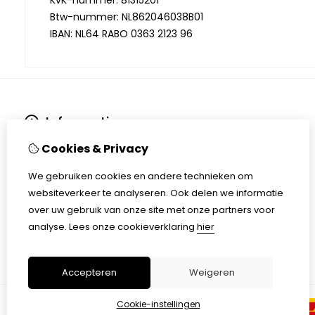
KvK-nummer: 81315201
Btw-nummer: NL862046038B01
IBAN: NL64 RABO 0363 2123 96
Informatie
Algemene voorwaarden
Cookies & Privacy
Privacybeleid
Verzending en levering
We gebruiken cookies en andere technieken om
Retourprocedure
websiteverkeer te analyseren. Ook delen we informatie
Klachtenregeling
over uw gebruik van onze site met onze partners voor
Over ons
analyse.
Lees onze cookieverklaring
hier
Framemaat bepalen
Accepteren
Weigeren
Cookie-instellingen