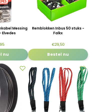
nkabel Messing
Remblokken Inbus 50 stuks -
- Elvedes
Falkx
,95
€
29,50
l nu
Bestel nu