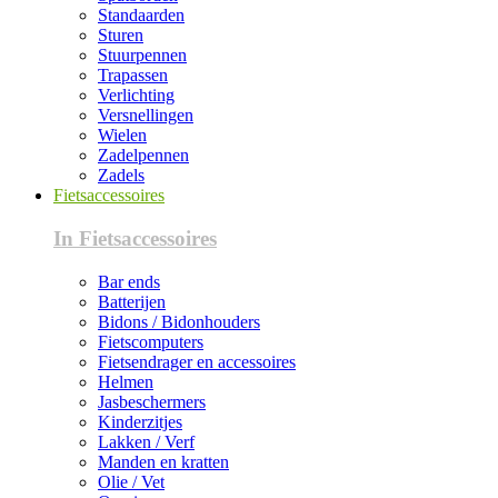
Standaarden
Sturen
Stuurpennen
Trapassen
Verlichting
Versnellingen
Wielen
Zadelpennen
Zadels
Fietsaccessoires
In Fietsaccessoires
Bar ends
Batterijen
Bidons / Bidonhouders
Fietscomputers
Fietsendrager en accessoires
Helmen
Jasbeschermers
Kinderzitjes
Lakken / Verf
Manden en kratten
Olie / Vet