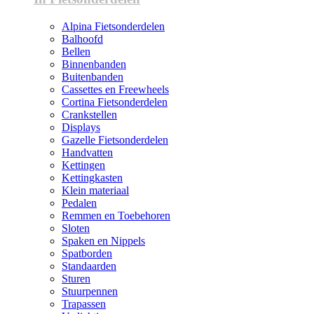
Alpina Fietsonderdelen
Balhoofd
Bellen
Binnenbanden
Buitenbanden
Cassettes en Freewheels
Cortina Fietsonderdelen
Crankstellen
Displays
Gazelle Fietsonderdelen
Handvatten
Kettingen
Kettingkasten
Klein materiaal
Pedalen
Remmen en Toebehoren
Sloten
Spaken en Nippels
Spatborden
Standaarden
Sturen
Stuurpennen
Trapassen