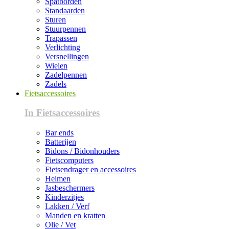
Spatborden
Standaarden
Sturen
Stuurpennen
Trapassen
Verlichting
Versnellingen
Wielen
Zadelpennen
Zadels
Fietsaccessoires
In Fietsaccessoires
Bar ends
Batterijen
Bidons / Bidonhouders
Fietscomputers
Fietsendrager en accessoires
Helmen
Jasbeschermers
Kinderzitjes
Lakken / Verf
Manden en kratten
Olie / Vet