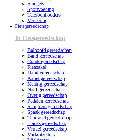
Spiegels
Sportvoeding
Telefoonhouders
Versiering
Fietsgereedschap
In Fietsgereedschap
Balhoofd gereedschap
Band gereedschap
Crank gereedschap
Fietstakel
Hand gereedschap
Kabel gereedschap
Ketting gereedschap
Naaf gereedschap
Overig gereedschap
Pedalen gereedschap
Schijfrem gereedschap
Spaak gereedschap
Tandwiel gereedschap
Trapas gereedschap
Ventiel gereedschap
Vorkuitzetters