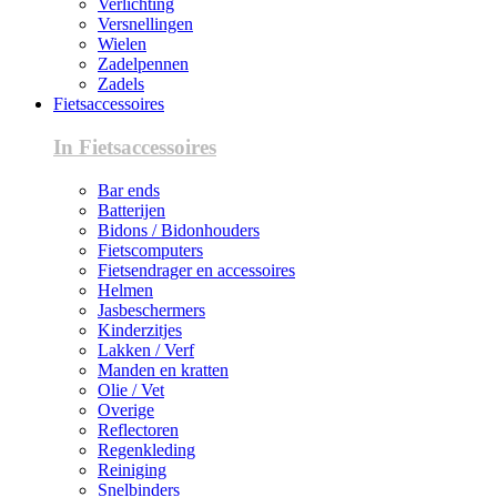
Verlichting
Versnellingen
Wielen
Zadelpennen
Zadels
Fietsaccessoires
In Fietsaccessoires
Bar ends
Batterijen
Bidons / Bidonhouders
Fietscomputers
Fietsendrager en accessoires
Helmen
Jasbeschermers
Kinderzitjes
Lakken / Verf
Manden en kratten
Olie / Vet
Overige
Reflectoren
Regenkleding
Reiniging
Snelbinders