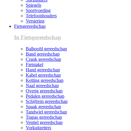
Spiegels
Sportvoeding
Telefoonhouders
Versiering
Fietsgereedschap
In Fietsgereedschap
Balhoofd gereedschap
Band gereedschap
Crank gereedschap
Fietstakel
Hand gereedschap
Kabel gereedschap
Ketting gereedschap
Naaf gereedschap
Overig gereedschap
Pedalen gereedschap
Schijfrem gereedschap
Spaak gereedschap
Tandwiel gereedschap
Trapas gereedschap
Ventiel gereedschap
Vorkuitzetters