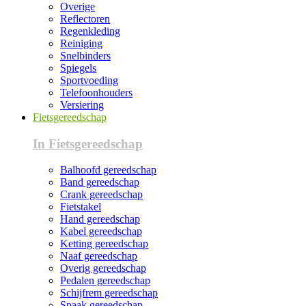
Overige
Reflectoren
Regenkleding
Reiniging
Snelbinders
Spiegels
Sportvoeding
Telefoonhouders
Versiering
Fietsgereedschap
In Fietsgereedschap
Balhoofd gereedschap
Band gereedschap
Crank gereedschap
Fietstakel
Hand gereedschap
Kabel gereedschap
Ketting gereedschap
Naaf gereedschap
Overig gereedschap
Pedalen gereedschap
Schijfrem gereedschap
Spaak gereedschap