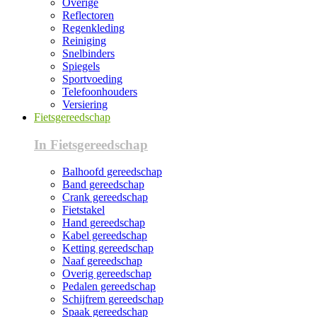
Overige
Reflectoren
Regenkleding
Reiniging
Snelbinders
Spiegels
Sportvoeding
Telefoonhouders
Versiering
Fietsgereedschap
In Fietsgereedschap
Balhoofd gereedschap
Band gereedschap
Crank gereedschap
Fietstakel
Hand gereedschap
Kabel gereedschap
Ketting gereedschap
Naaf gereedschap
Overig gereedschap
Pedalen gereedschap
Schijfrem gereedschap
Spaak gereedschap