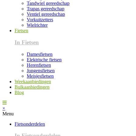
Tandwiel gereedschap
Trapas gereedschap
Ventiel gereedschap
Vorkuitzetters
Wielrichter
Fietsen
In Fietsen
Damesfietsen
Elektrische fietsen
Herenfietsen
Jongensfietsen
Meisjesfietsen
Weekaanbiedingen
Bulkaanbiedingen
Blog
×
Menu
Fietsonderdelen
In Fietsonderdelen