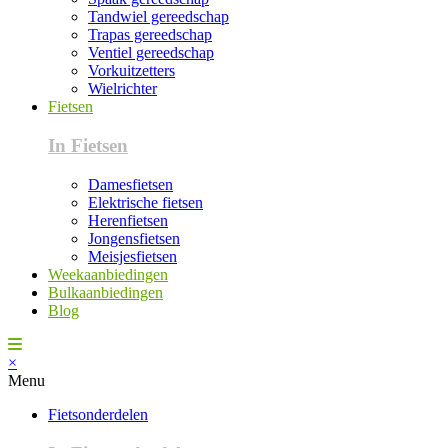
Tandwiel gereedschap
Trapas gereedschap
Ventiel gereedschap
Vorkuitzetters
Wielrichter
Fietsen
In Fietsen
Damesfietsen
Elektrische fietsen
Herenfietsen
Jongensfietsen
Meisjesfietsen
Weekaanbiedingen
Bulkaanbiedingen
Blog
×
Menu
Fietsonderdelen