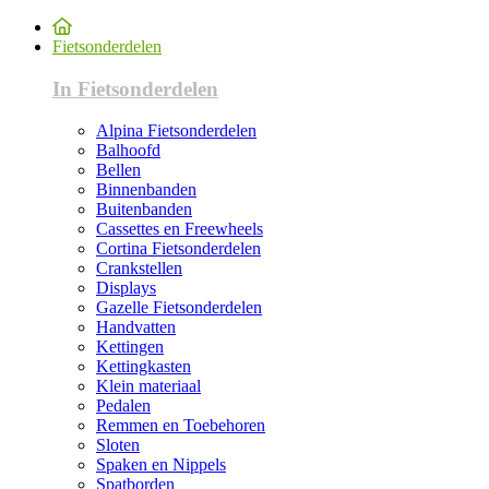
Fietsonderdelen
In Fietsonderdelen
Alpina Fietsonderdelen
Balhoofd
Bellen
Binnenbanden
Buitenbanden
Cassettes en Freewheels
Cortina Fietsonderdelen
Crankstellen
Displays
Gazelle Fietsonderdelen
Handvatten
Kettingen
Kettingkasten
Klein materiaal
Pedalen
Remmen en Toebehoren
Sloten
Spaken en Nippels
Spatborden