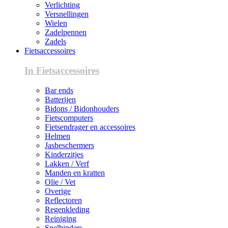
Verlichting
Versnellingen
Wielen
Zadelpennen
Zadels
Fietsaccessoires
In Fietsaccessoires
Bar ends
Batterijen
Bidons / Bidonhouders
Fietscomputers
Fietsendrager en accessoires
Helmen
Jasbeschermers
Kinderzitjes
Lakken / Verf
Manden en kratten
Olie / Vet
Overige
Reflectoren
Regenkleding
Reiniging
Snelbinders