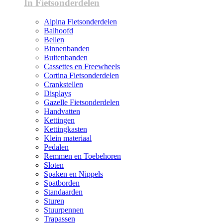
In Fietsonderdelen
Alpina Fietsonderdelen
Balhoofd
Bellen
Binnenbanden
Buitenbanden
Cassettes en Freewheels
Cortina Fietsonderdelen
Crankstellen
Displays
Gazelle Fietsonderdelen
Handvatten
Kettingen
Kettingkasten
Klein materiaal
Pedalen
Remmen en Toebehoren
Sloten
Spaken en Nippels
Spatborden
Standaarden
Sturen
Stuurpennen
Trapassen