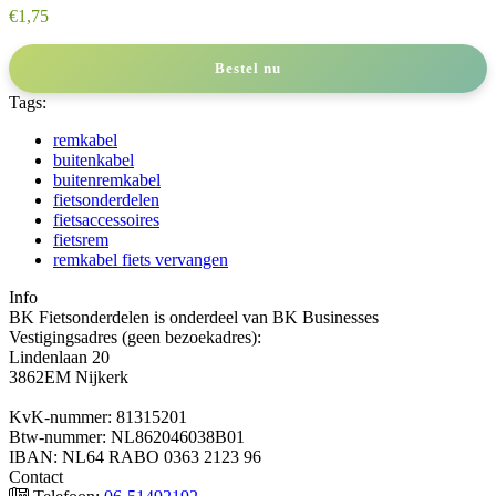
€
1,75
Bestel nu
Tags:
remkabel
buitenkabel
buitenremkabel
fietsonderdelen
fietsaccessoires
fietsrem
remkabel fiets vervangen
Info
BK Fietsonderdelen is onderdeel van BK Businesses
Vestigingsadres (geen bezoekadres):
Lindenlaan 20
3862EM Nijkerk
KvK-nummer: 81315201
Btw-nummer: NL862046038B01
IBAN: NL64 RABO 0363 2123 96
Contact