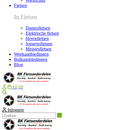
Wielrichter
Fietsen
In Fietsen
Damesfietsen
Elektrische fietsen
Herenfietsen
Jongensfietsen
Meisjesfietsen
Weekaanbiedingen
Bulkaanbiedingen
Blog
€0,00
Zoeken
Inloggen
Zoeken