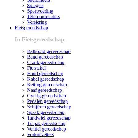
Spiegels
Sportvoeding
Telefoonhouders
Versiering
Fietsgereedschap
In Fietsgereedschap
Balhoofd gereedschap
Band gereedschap
Crank gereedschap
Fietstakel
Hand gereedschap
Kabel gereedschap
Ketting gereedschap
Naaf gereedschap
Overig gereedschap
Pedalen gereedschap
Schijfrem gereedschap
Spaak gereedschap
Tandwiel gereedschap
Trapas gereedschap
Ventiel gereedschap
Vorkuitzetters