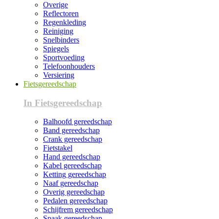
Overige
Reflectoren
Regenkleding
Reiniging
Snelbinders
Spiegels
Sportvoeding
Telefoonhouders
Versiering
Fietsgereedschap
In Fietsgereedschap
Balhoofd gereedschap
Band gereedschap
Crank gereedschap
Fietstakel
Hand gereedschap
Kabel gereedschap
Ketting gereedschap
Naaf gereedschap
Overig gereedschap
Pedalen gereedschap
Schijfrem gereedschap
Spaak gereedschap