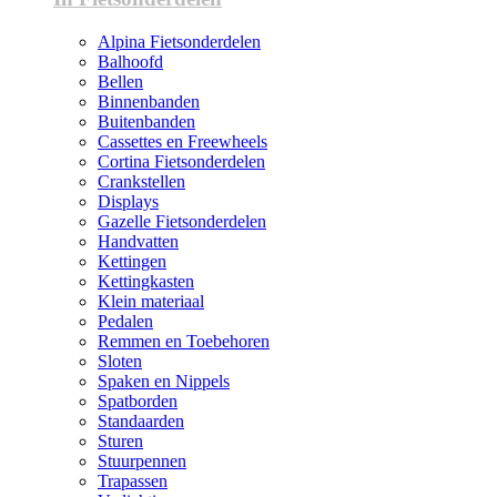
Alpina Fietsonderdelen
Balhoofd
Bellen
Binnenbanden
Buitenbanden
Cassettes en Freewheels
Cortina Fietsonderdelen
Crankstellen
Displays
Gazelle Fietsonderdelen
Handvatten
Kettingen
Kettingkasten
Klein materiaal
Pedalen
Remmen en Toebehoren
Sloten
Spaken en Nippels
Spatborden
Standaarden
Sturen
Stuurpennen
Trapassen