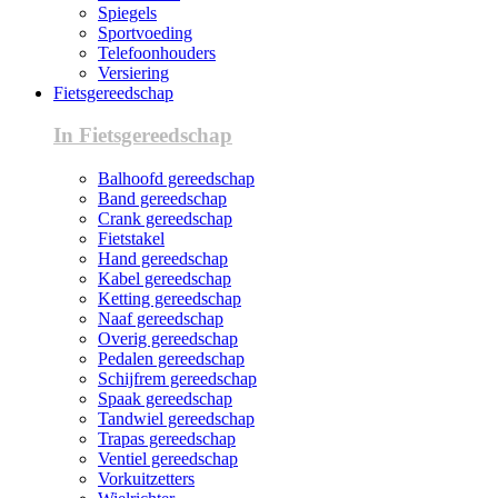
Spiegels
Sportvoeding
Telefoonhouders
Versiering
Fietsgereedschap
In Fietsgereedschap
Balhoofd gereedschap
Band gereedschap
Crank gereedschap
Fietstakel
Hand gereedschap
Kabel gereedschap
Ketting gereedschap
Naaf gereedschap
Overig gereedschap
Pedalen gereedschap
Schijfrem gereedschap
Spaak gereedschap
Tandwiel gereedschap
Trapas gereedschap
Ventiel gereedschap
Vorkuitzetters