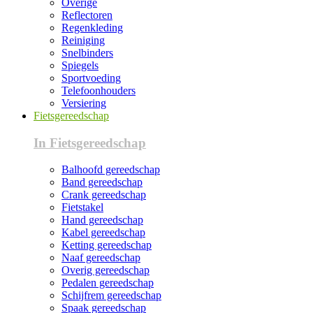
Overige
Reflectoren
Regenkleding
Reiniging
Snelbinders
Spiegels
Sportvoeding
Telefoonhouders
Versiering
Fietsgereedschap
In Fietsgereedschap
Balhoofd gereedschap
Band gereedschap
Crank gereedschap
Fietstakel
Hand gereedschap
Kabel gereedschap
Ketting gereedschap
Naaf gereedschap
Overig gereedschap
Pedalen gereedschap
Schijfrem gereedschap
Spaak gereedschap