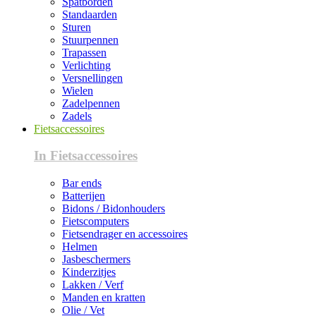
Spatborden
Standaarden
Sturen
Stuurpennen
Trapassen
Verlichting
Versnellingen
Wielen
Zadelpennen
Zadels
Fietsaccessoires
In Fietsaccessoires
Bar ends
Batterijen
Bidons / Bidonhouders
Fietscomputers
Fietsendrager en accessoires
Helmen
Jasbeschermers
Kinderzitjes
Lakken / Verf
Manden en kratten
Olie / Vet