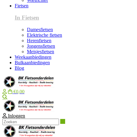
Wielrichter
Fietsen
In Fietsen
Damesfietsen
Elektrische fietsen
Herenfietsen
Jongensfietsen
Meisjesfietsen
Weekaanbiedingen
Bulkaanbiedingen
Blog
€0,00
Zoeken
Inloggen
Zoeken