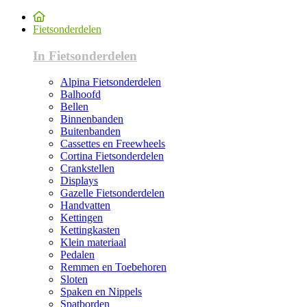
Fietsonderdelen
In Fietsonderdelen
Alpina Fietsonderdelen
Balhoofd
Bellen
Binnenbanden
Buitenbanden
Cassettes en Freewheels
Cortina Fietsonderdelen
Crankstellen
Displays
Gazelle Fietsonderdelen
Handvatten
Kettingen
Kettingkasten
Klein materiaal
Pedalen
Remmen en Toebehoren
Sloten
Spaken en Nippels
Spatborden