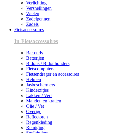
Verlichting
Versnellingen
Wielen
Zadelpennen
Zadels
Fietsaccessoires
In Fietsaccessoires
Bar ends
Batterijen
Bidons / Bidonhouders
Fietscomputers
Fietsendrager en accessoires
Helmen
Jasbeschermers
Kinderzitjes
Lakken / Verf
Manden en kratten
Olie / Vet
Overige
Reflectoren
Regenkleding
Reiniging
Snelbinders