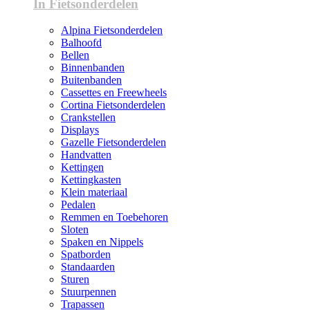
In Fietsonderdelen
Alpina Fietsonderdelen
Balhoofd
Bellen
Binnenbanden
Buitenbanden
Cassettes en Freewheels
Cortina Fietsonderdelen
Crankstellen
Displays
Gazelle Fietsonderdelen
Handvatten
Kettingen
Kettingkasten
Klein materiaal
Pedalen
Remmen en Toebehoren
Sloten
Spaken en Nippels
Spatborden
Standaarden
Sturen
Stuurpennen
Trapassen