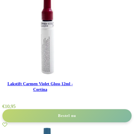
Lakstift Carmen Violet Gloss 12ml -
Cortina
€
10,95
Bestel nu