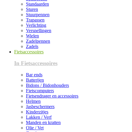
Standaarden
Sturen
Stuurpennen
Trapassen
Verlichting
Versnellingen
Wielen
Zadelpennen
Zadels
Fietsaccessoires
In Fietsaccessoires
Bar ends
Batterijen
Bidons / Bidonhouders
Fietscomputers
Fietsendrager en accessoires
Helmen
Jasbeschermers
Kinderzitjes
Lakken / Verf
Manden en kratten
Olie / Vet