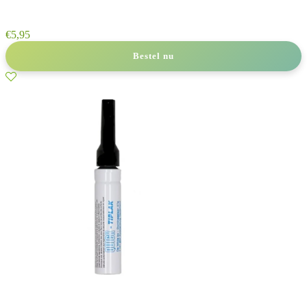
€
5,95
Bestel nu