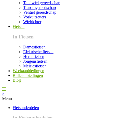
Tandwiel gereedschap
Trapas gereedschap
Ventiel gereedschap
Vorkuitzetters
Wielrichter
Fietsen
In Fietsen
Damesfietsen
Elektrische fietsen
Herenfietsen
Jongensfietsen
Meisjesfietsen
Weekaanbiedingen
Bulkaanbiedingen
Blog
×
Menu
Fietsonderdelen
In Fietsonderdelen