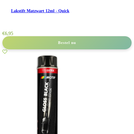
Lakstift Matzwart 12ml - Quick
€
6,95
Bestel nu