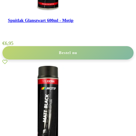
Spuitlak Glanszwart 600ml - Motip
€
6,95
Bestel nu