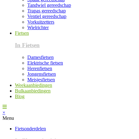
Tandwiel gereedschap
Trapas gereedschap
Ventiel gereedschap
Vorkuitzetters
Wielrichter
Fietsen
In Fietsen
Damesfietsen
Elektrische fietsen
Herenfietsen
Jongensfietsen
Meisjesfietsen
Weekaanbiedingen
Bulkaanbiedingen
Blog
×
Menu
Fietsonderdelen