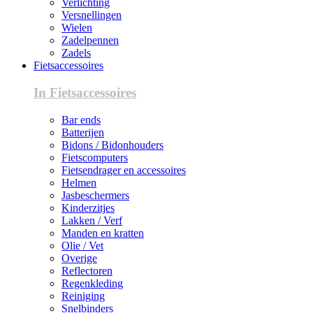
Verlichting
Versnellingen
Wielen
Zadelpennen
Zadels
Fietsaccessoires
In Fietsaccessoires
Bar ends
Batterijen
Bidons / Bidonhouders
Fietscomputers
Fietsendrager en accessoires
Helmen
Jasbeschermers
Kinderzitjes
Lakken / Verf
Manden en kratten
Olie / Vet
Overige
Reflectoren
Regenkleding
Reiniging
Snelbinders