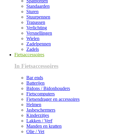
Spatborden
Standaarden
Sturen
Stuurpennen
Trapassen
Verlichting
Versnellingen
Wielen
Zadelpennen
Zadels
Fietsaccessoires
In Fietsaccessoires
Bar ends
Batterijen
Bidons / Bidonhouders
Fietscomputers
Fietsendrager en accessoires
Helmen
Jasbeschermers
Kinderzitjes
Lakken / Verf
Manden en kratten
Olie / Vet