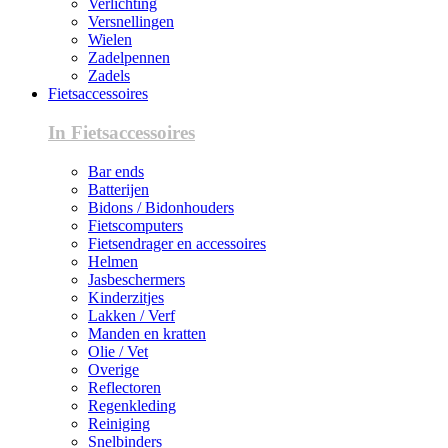
Verlichting
Versnellingen
Wielen
Zadelpennen
Zadels
Fietsaccessoires
In Fietsaccessoires
Bar ends
Batterijen
Bidons / Bidonhouders
Fietscomputers
Fietsendrager en accessoires
Helmen
Jasbeschermers
Kinderzitjes
Lakken / Verf
Manden en kratten
Olie / Vet
Overige
Reflectoren
Regenkleding
Reiniging
Snelbinders