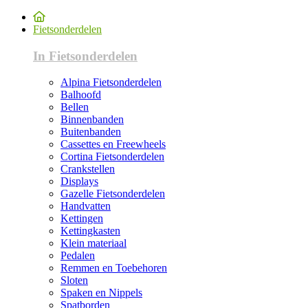
Fietsonderdelen
In Fietsonderdelen
Alpina Fietsonderdelen
Balhoofd
Bellen
Binnenbanden
Buitenbanden
Cassettes en Freewheels
Cortina Fietsonderdelen
Crankstellen
Displays
Gazelle Fietsonderdelen
Handvatten
Kettingen
Kettingkasten
Klein materiaal
Pedalen
Remmen en Toebehoren
Sloten
Spaken en Nippels
Spatborden