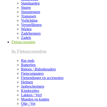
Standaarden
Sturen
Stuurpennen
Trapassen
Verlichting
Versnellingen
Wielen
Zadelpennen
Zadels
Fietsaccessoires
In Fietsaccessoires
Bar ends
Batterijen
Bidons / Bidonhouders
Fietscomputers
Fietsendrager en accessoires
Helmen
Jasbeschermers
Kinderzitjes
Lakken / Verf
Manden en kratten
Olie / Vet