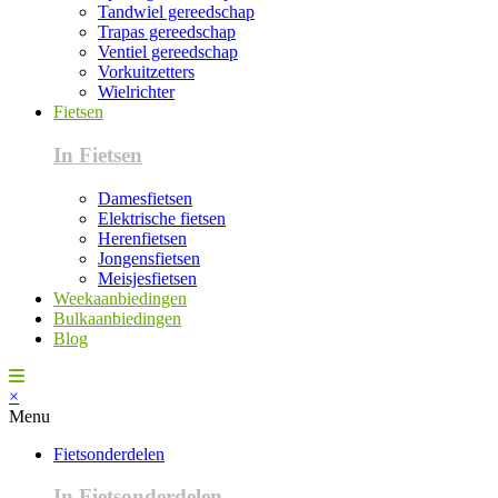
Tandwiel gereedschap
Trapas gereedschap
Ventiel gereedschap
Vorkuitzetters
Wielrichter
Fietsen
In Fietsen
Damesfietsen
Elektrische fietsen
Herenfietsen
Jongensfietsen
Meisjesfietsen
Weekaanbiedingen
Bulkaanbiedingen
Blog
×
Menu
Fietsonderdelen
In Fietsonderdelen