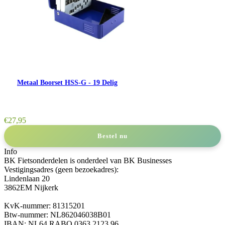
Metaal Boorset HSS-G - 19 Delig
€
27,95
Bestel nu
Info
BK Fietsonderdelen is onderdeel van BK Businesses
Vestigingsadres (geen bezoekadres):
Lindenlaan 20
3862EM Nijkerk
KvK-nummer: 81315201
Btw-nummer: NL862046038B01
IBAN: NL64 RABO 0363 2123 96