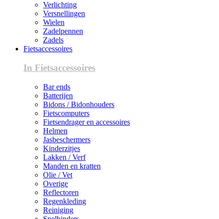
Verlichting
Versnellingen
Wielen
Zadelpennen
Zadels
Fietsaccessoires
In Fietsaccessoires
Bar ends
Batterijen
Bidons / Bidonhouders
Fietscomputers
Fietsendrager en accessoires
Helmen
Jasbeschermers
Kinderzitjes
Lakken / Verf
Manden en kratten
Olie / Vet
Overige
Reflectoren
Regenkleding
Reiniging
Snelbinders