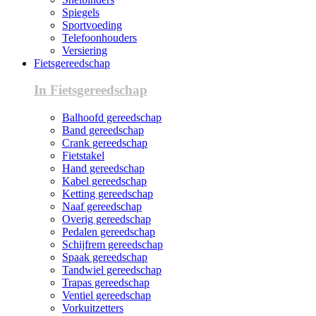
Spiegels
Sportvoeding
Telefoonhouders
Versiering
Fietsgereedschap
In Fietsgereedschap
Balhoofd gereedschap
Band gereedschap
Crank gereedschap
Fietstakel
Hand gereedschap
Kabel gereedschap
Ketting gereedschap
Naaf gereedschap
Overig gereedschap
Pedalen gereedschap
Schijfrem gereedschap
Spaak gereedschap
Tandwiel gereedschap
Trapas gereedschap
Ventiel gereedschap
Vorkuitzetters