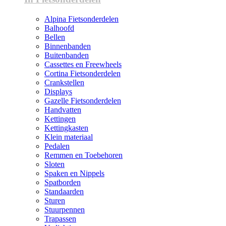
Alpina Fietsonderdelen
Balhoofd
Bellen
Binnenbanden
Buitenbanden
Cassettes en Freewheels
Cortina Fietsonderdelen
Crankstellen
Displays
Gazelle Fietsonderdelen
Handvatten
Kettingen
Kettingkasten
Klein materiaal
Pedalen
Remmen en Toebehoren
Sloten
Spaken en Nippels
Spatborden
Standaarden
Sturen
Stuurpennen
Trapassen