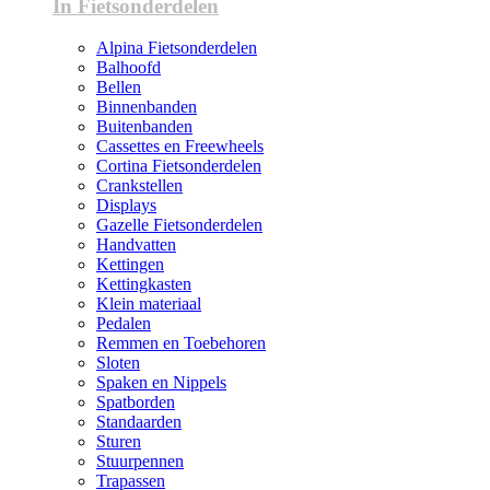
In Fietsonderdelen
Alpina Fietsonderdelen
Balhoofd
Bellen
Binnenbanden
Buitenbanden
Cassettes en Freewheels
Cortina Fietsonderdelen
Crankstellen
Displays
Gazelle Fietsonderdelen
Handvatten
Kettingen
Kettingkasten
Klein materiaal
Pedalen
Remmen en Toebehoren
Sloten
Spaken en Nippels
Spatborden
Standaarden
Sturen
Stuurpennen
Trapassen