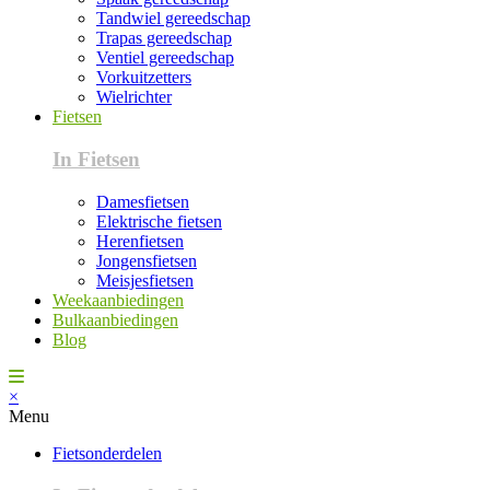
Tandwiel gereedschap
Trapas gereedschap
Ventiel gereedschap
Vorkuitzetters
Wielrichter
Fietsen
In Fietsen
Damesfietsen
Elektrische fietsen
Herenfietsen
Jongensfietsen
Meisjesfietsen
Weekaanbiedingen
Bulkaanbiedingen
Blog
×
Menu
Fietsonderdelen