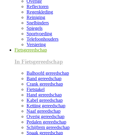
Overige
Reflectoren
Regenkleding
Reiniging
Snelbinders
Spiegels
Sportvoeding
Telefoonhouders
Versiering
Fietsgereedschap
In Fietsgereedschap
Balhoofd gereedschap
Band gereedschap
Crank gereedschap
Fietstakel
Hand gereedschap
Kabel gereedschap
Ketting gereedschap
Naaf gereedschap
Overig gereedschap
Pedalen gereedschap
Schijfrem gereedschap
Spaak gereedschap