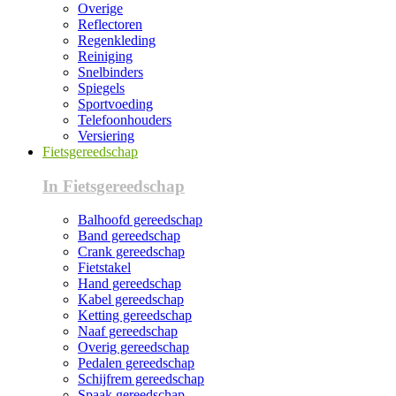
Overige
Reflectoren
Regenkleding
Reiniging
Snelbinders
Spiegels
Sportvoeding
Telefoonhouders
Versiering
Fietsgereedschap
In Fietsgereedschap
Balhoofd gereedschap
Band gereedschap
Crank gereedschap
Fietstakel
Hand gereedschap
Kabel gereedschap
Ketting gereedschap
Naaf gereedschap
Overig gereedschap
Pedalen gereedschap
Schijfrem gereedschap
Spaak gereedschap