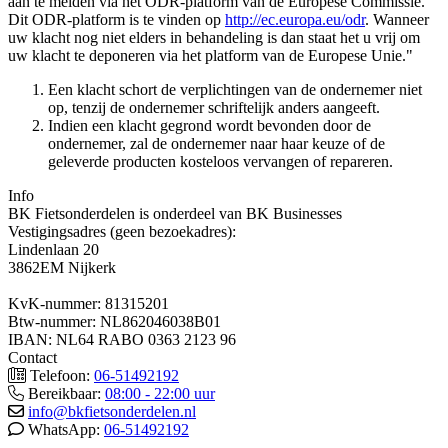
aan te melden via het ODR-platform van de Europese Commissie.
Dit ODR-platform is te vinden op
http://ec.europa.eu/odr
. Wanneer
uw klacht nog niet elders in behandeling is dan staat het u vrij om
uw klacht te deponeren via het platform van de Europese Unie."
Een klacht schort de verplichtingen van de ondernemer niet
op, tenzij de ondernemer schriftelijk anders aangeeft.
Indien een klacht gegrond wordt bevonden door de
ondernemer, zal de ondernemer naar haar keuze of de
geleverde producten kosteloos vervangen of repareren.
Info
BK Fietsonderdelen is onderdeel van BK Businesses
Vestigingsadres (geen bezoekadres):
Lindenlaan 20
3862EM Nijkerk
KvK-nummer: 81315201
Btw-nummer: NL862046038B01
IBAN: NL64 RABO 0363 2123 96
Contact
Telefoon:
06-51492192
Bereikbaar:
08:00 - 22:00 uur
info@bkfietsonderdelen.nl
WhatsApp:
06-51492192