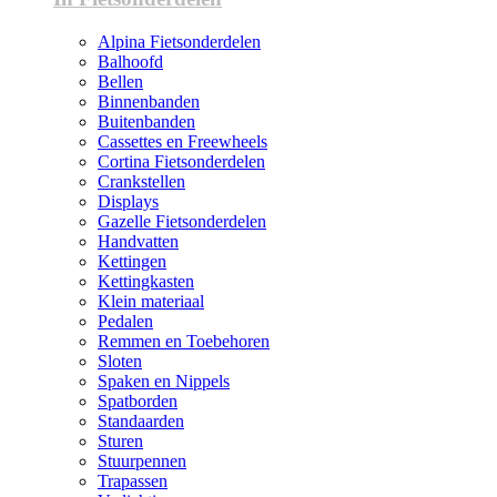
Alpina Fietsonderdelen
Balhoofd
Bellen
Binnenbanden
Buitenbanden
Cassettes en Freewheels
Cortina Fietsonderdelen
Crankstellen
Displays
Gazelle Fietsonderdelen
Handvatten
Kettingen
Kettingkasten
Klein materiaal
Pedalen
Remmen en Toebehoren
Sloten
Spaken en Nippels
Spatborden
Standaarden
Sturen
Stuurpennen
Trapassen