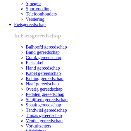
Spiegels
Sportvoeding
Telefoonhouders
Versiering
Fietsgereedschap
In Fietsgereedschap
Balhoofd gereedschap
Band gereedschap
Crank gereedschap
Fietstakel
Hand gereedschap
Kabel gereedschap
Ketting gereedschap
Naaf gereedschap
Overig gereedschap
Pedalen gereedschap
Schijfrem gereedschap
Spaak gereedschap
Tandwiel gereedschap
Trapas gereedschap
Ventiel gereedschap
Vorkuitzetters