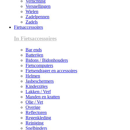
Verlichting
Versnellingen
Wielen
Zadelpennen
Zadels
Fietsaccessoires
In Fietsaccessoires
Bar ends
Batterijen
Bidons / Bidonhouders
Fietscomputers
Fietsendrager en accessoires
Helmen
Jasbeschermers
Kinderzitjes
Lakken / Verf
Manden en kratten
Olie / Vet
Overige
Reflectoren
Regenkleding
Reiniging
Snelbinders