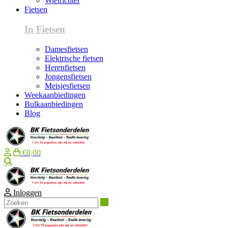
Wielrichter
Fietsen
In Fietsen
Damesfietsen
Elektrische fietsen
Herenfietsen
Jongensfietsen
Meisjesfietsen
Weekaanbiedingen
Bulkaanbiedingen
Blog
€0,00
Zoeken
Inloggen
Zoeken