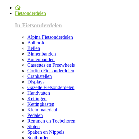
Fietsonderdelen
In Fietsonderdelen
Alpina Fietsonderdelen
Balhoofd
Bellen
Binnenbanden
Buitenbanden
Cassettes en Freewheels
Cortina Fietsonderdelen
Crankstellen
Displays
Gazelle Fietsonderdelen
Handvatten
Kettingen
Kettingkasten
Klein materiaal
Pedalen
Remmen en Toebehoren
Sloten
Spaken en Nippels
Spatborden