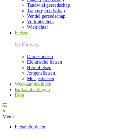
Tandwiel gereedschap
Trapas gereedschap
Ventiel gereedschap
Vorkuitzetters
Wielrichter
Fietsen
In Fietsen
Damesfietsen
Elektrische fietsen
Herenfietsen
Jongensfietsen
Meisjesfietsen
Weekaanbiedingen
Bulkaanbiedingen
Blog
×
Menu
Fietsonderdelen