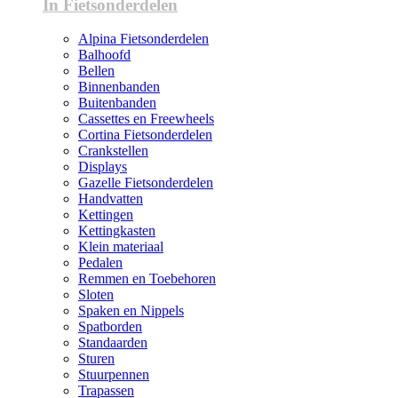
In Fietsonderdelen
Alpina Fietsonderdelen
Balhoofd
Bellen
Binnenbanden
Buitenbanden
Cassettes en Freewheels
Cortina Fietsonderdelen
Crankstellen
Displays
Gazelle Fietsonderdelen
Handvatten
Kettingen
Kettingkasten
Klein materiaal
Pedalen
Remmen en Toebehoren
Sloten
Spaken en Nippels
Spatborden
Standaarden
Sturen
Stuurpennen
Trapassen