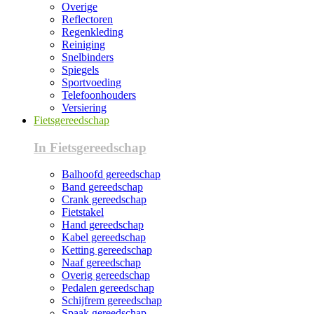
Overige
Reflectoren
Regenkleding
Reiniging
Snelbinders
Spiegels
Sportvoeding
Telefoonhouders
Versiering
Fietsgereedschap
In Fietsgereedschap
Balhoofd gereedschap
Band gereedschap
Crank gereedschap
Fietstakel
Hand gereedschap
Kabel gereedschap
Ketting gereedschap
Naaf gereedschap
Overig gereedschap
Pedalen gereedschap
Schijfrem gereedschap
Spaak gereedschap