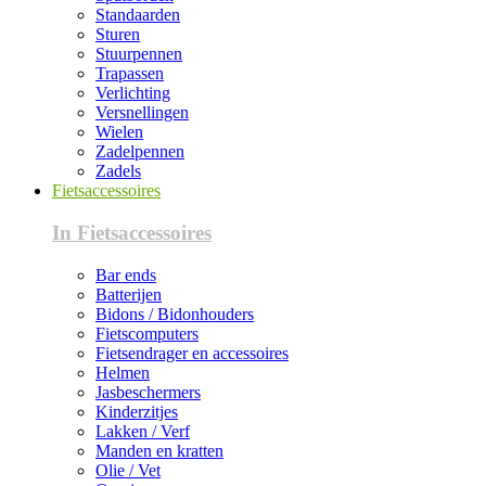
Standaarden
Sturen
Stuurpennen
Trapassen
Verlichting
Versnellingen
Wielen
Zadelpennen
Zadels
Fietsaccessoires
In Fietsaccessoires
Bar ends
Batterijen
Bidons / Bidonhouders
Fietscomputers
Fietsendrager en accessoires
Helmen
Jasbeschermers
Kinderzitjes
Lakken / Verf
Manden en kratten
Olie / Vet