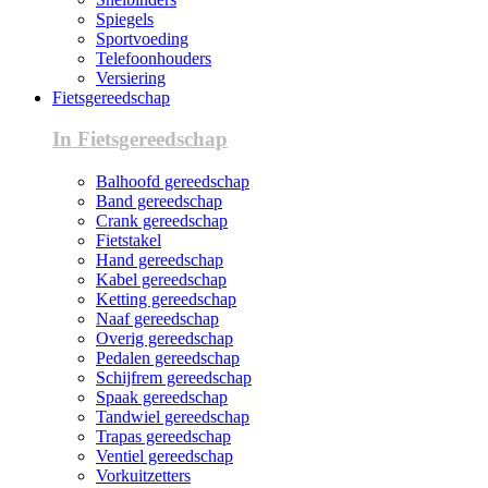
Spiegels
Sportvoeding
Telefoonhouders
Versiering
Fietsgereedschap
In Fietsgereedschap
Balhoofd gereedschap
Band gereedschap
Crank gereedschap
Fietstakel
Hand gereedschap
Kabel gereedschap
Ketting gereedschap
Naaf gereedschap
Overig gereedschap
Pedalen gereedschap
Schijfrem gereedschap
Spaak gereedschap
Tandwiel gereedschap
Trapas gereedschap
Ventiel gereedschap
Vorkuitzetters