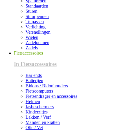
Spatborden
Standaarden
Sturen
Stuurpennen
Trapassen
Verlichting
Versnellingen
Wielen
Zadelpennen
Zadels
Fietsaccessoires
In Fietsaccessoires
Bar ends
Batterijen
Bidons / Bidonhouders
Fietscomputers
Fietsendrager en accessoires
Helmen
Jasbeschermers
Kinderzitjes
Lakken / Verf
Manden en kratten
Olie / Vet