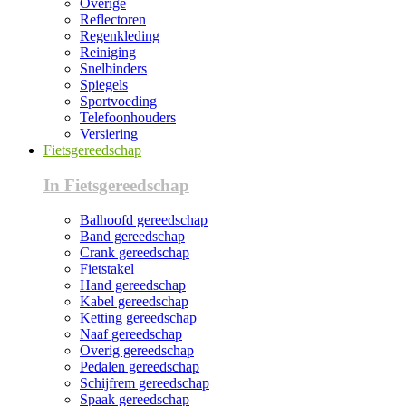
Overige
Reflectoren
Regenkleding
Reiniging
Snelbinders
Spiegels
Sportvoeding
Telefoonhouders
Versiering
Fietsgereedschap
In Fietsgereedschap
Balhoofd gereedschap
Band gereedschap
Crank gereedschap
Fietstakel
Hand gereedschap
Kabel gereedschap
Ketting gereedschap
Naaf gereedschap
Overig gereedschap
Pedalen gereedschap
Schijfrem gereedschap
Spaak gereedschap