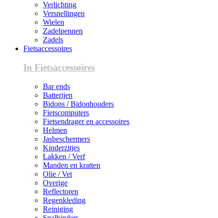
Verlichting
Versnellingen
Wielen
Zadelpennen
Zadels
Fietsaccessoires
In Fietsaccessoires
Bar ends
Batterijen
Bidons / Bidonhouders
Fietscomputers
Fietsendrager en accessoires
Helmen
Jasbeschermers
Kinderzitjes
Lakken / Verf
Manden en kratten
Olie / Vet
Overige
Reflectoren
Regenkleding
Reiniging
Snelbinders