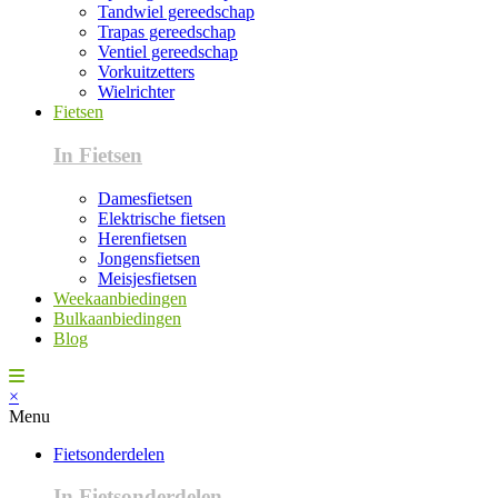
Tandwiel gereedschap
Trapas gereedschap
Ventiel gereedschap
Vorkuitzetters
Wielrichter
Fietsen
In Fietsen
Damesfietsen
Elektrische fietsen
Herenfietsen
Jongensfietsen
Meisjesfietsen
Weekaanbiedingen
Bulkaanbiedingen
Blog
×
Menu
Fietsonderdelen
In Fietsonderdelen