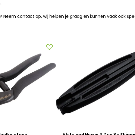
.
ziet? Neem contact op, wij helpen je graag en kunnen vaak ook s
belkniptang
Afstelmal Nexus 4,7 en 8 - Shim