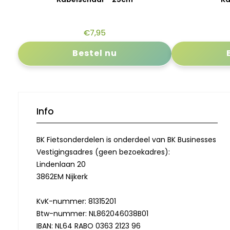
€
7,95
Bestel nu
Info
BK Fietsonderdelen is onderdeel van BK Businesses
Vestigingsadres (geen bezoekadres):
Lindenlaan 20
3862EM Nijkerk
KvK-nummer: 81315201
Btw-nummer: NL862046038B01
IBAN: NL64 RABO 0363 2123 96