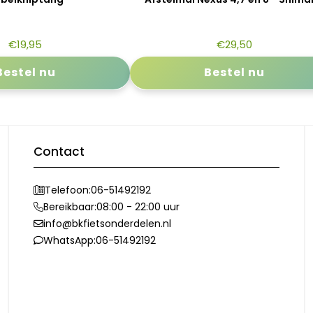
€
19,95
€
29,50
Bestel nu
Bestel nu
Contact
Telefoon:
06-51492192
Bereikbaar:
08:00 - 22:00 uur
info@bkfietsonderdelen.nl
WhatsApp:
06-51492192