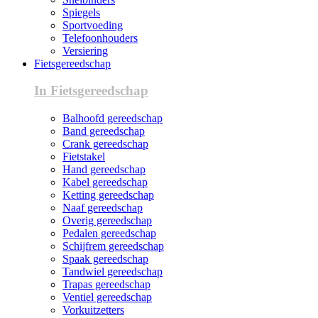
Spiegels
Sportvoeding
Telefoonhouders
Versiering
Fietsgereedschap
In Fietsgereedschap
Balhoofd gereedschap
Band gereedschap
Crank gereedschap
Fietstakel
Hand gereedschap
Kabel gereedschap
Ketting gereedschap
Naaf gereedschap
Overig gereedschap
Pedalen gereedschap
Schijfrem gereedschap
Spaak gereedschap
Tandwiel gereedschap
Trapas gereedschap
Ventiel gereedschap
Vorkuitzetters