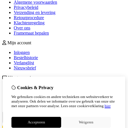
Algemene voorwaarden
Privacybeleid
Verzending en levering
Retourprocedure
Klachtenregeling
Over ons
Framemaat bepalen
Mijn account
Inloggen
Bestelhistorie
Verlanglijst
Nieuwsbrief
Klantenservice
Contact
Cookies & Privacy
Retourneren
We gebruiken cookies en andere technieken om websiteverkeer te
Sitemap
analyseren. Ook delen we informatie over uw gebruik van onze site
Veelgestelde vragen
met onze partners voor analyse.
Lees onze cookieverklaring
hier
Accepteren
Weigeren