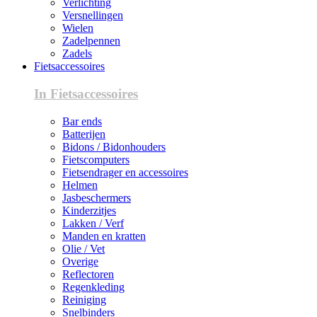
Verlichting
Versnellingen
Wielen
Zadelpennen
Zadels
Fietsaccessoires
In Fietsaccessoires
Bar ends
Batterijen
Bidons / Bidonhouders
Fietscomputers
Fietsendrager en accessoires
Helmen
Jasbeschermers
Kinderzitjes
Lakken / Verf
Manden en kratten
Olie / Vet
Overige
Reflectoren
Regenkleding
Reiniging
Snelbinders