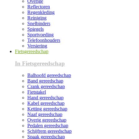
Overige
Reflectoren
Regenkleding
Reiniging
Snelbinders
Spiegels
Sportvoeding
Telefoonhouders
Versiering
Fietsgereedschap
In Fietsgereedschap
Balhoofd gereedschap
Band gereedschap
Crank gereedschap
Fietstakel
Hand gereedschap
Kabel gereedschap
Ketting gereedschap
Naaf gereedschap
Overig gereedschap
Pedalen gereedschap
Schijfrem gereedschap
Spaak gereedschap