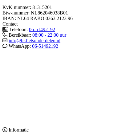
KvK-nummer: 81315201
Btw-nummer: NL862046038B01
IBAN: NL64 RABO 0363 2123 96
Contact
Telefoon:
06-51492192
Bereikbaar:
08:00 - 22:00 uur
info@bkfietsonderdelen.nl
WhatsApp:
06-51492192
Informatie