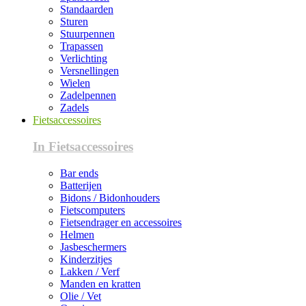
Standaarden
Sturen
Stuurpennen
Trapassen
Verlichting
Versnellingen
Wielen
Zadelpennen
Zadels
Fietsaccessoires
In Fietsaccessoires
Bar ends
Batterijen
Bidons / Bidonhouders
Fietscomputers
Fietsendrager en accessoires
Helmen
Jasbeschermers
Kinderzitjes
Lakken / Verf
Manden en kratten
Olie / Vet