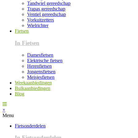
Tandwiel gereedschap
Trapas gereedschap
Ventiel gereedschap
Vorkuitzetters
Wielrichter
Fietsen
In Fietsen
Damesfietsen
Elektrische fietsen
Herenfietsen
Jongensfietsen
Meisjesfietsen
Weekaanbiedingen
Bulkaanbiedingen
Blog
×
Menu
Fietsonderdelen
In Fietsonderdelen