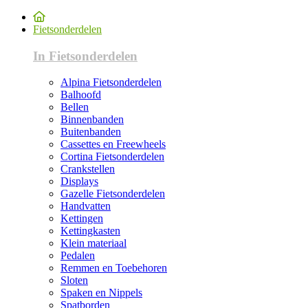
Fietsonderdelen
In Fietsonderdelen
Alpina Fietsonderdelen
Balhoofd
Bellen
Binnenbanden
Buitenbanden
Cassettes en Freewheels
Cortina Fietsonderdelen
Crankstellen
Displays
Gazelle Fietsonderdelen
Handvatten
Kettingen
Kettingkasten
Klein materiaal
Pedalen
Remmen en Toebehoren
Sloten
Spaken en Nippels
Spatborden