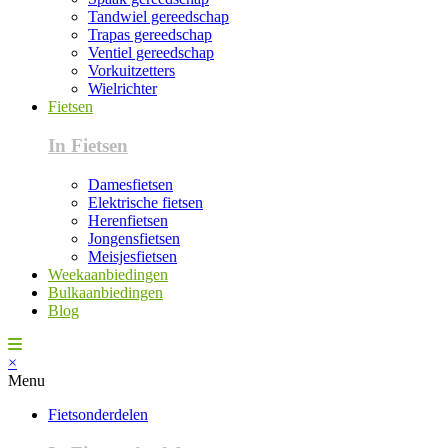
Tandwiel gereedschap
Trapas gereedschap
Ventiel gereedschap
Vorkuitzetters
Wielrichter
Fietsen
In Fietsen
Damesfietsen
Elektrische fietsen
Herenfietsen
Jongensfietsen
Meisjesfietsen
Weekaanbiedingen
Bulkaanbiedingen
Blog
×
Menu
Fietsonderdelen