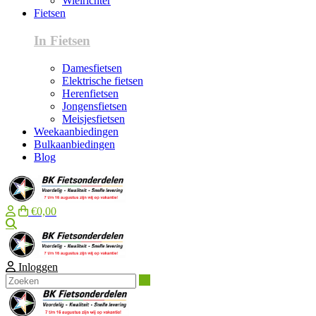
Wielrichter
Fietsen
In Fietsen
Damesfietsen
Elektrische fietsen
Herenfietsen
Jongensfietsen
Meisjesfietsen
Weekaanbiedingen
Bulkaanbiedingen
Blog
€0,00
Zoeken
Inloggen
Zoeken