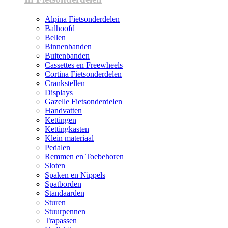
Alpina Fietsonderdelen
Balhoofd
Bellen
Binnenbanden
Buitenbanden
Cassettes en Freewheels
Cortina Fietsonderdelen
Crankstellen
Displays
Gazelle Fietsonderdelen
Handvatten
Kettingen
Kettingkasten
Klein materiaal
Pedalen
Remmen en Toebehoren
Sloten
Spaken en Nippels
Spatborden
Standaarden
Sturen
Stuurpennen
Trapassen