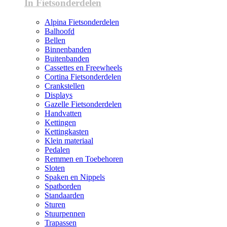
In Fietsonderdelen
Alpina Fietsonderdelen
Balhoofd
Bellen
Binnenbanden
Buitenbanden
Cassettes en Freewheels
Cortina Fietsonderdelen
Crankstellen
Displays
Gazelle Fietsonderdelen
Handvatten
Kettingen
Kettingkasten
Klein materiaal
Pedalen
Remmen en Toebehoren
Sloten
Spaken en Nippels
Spatborden
Standaarden
Sturen
Stuurpennen
Trapassen