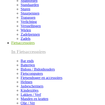
Spatborden
Standaarden
Sturen
Stuurpennen
Trapassen
Verlichting
Versnellingen
Wielen
Zadelpennen
Zadels
Fietsaccessoires
In Fietsaccessoires
Bar ends
Batterijen
Bidons / Bidonhouders
Fietscomputers
Fietsendrager en accessoires
Helmen
Jasbeschermers
Kinderzitjes
Lakken / Verf
Manden en kratten
Olie / Vet