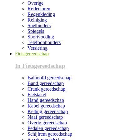
Overige
Reflectoren
Regenkleding
Reiniging
Snelbinders
Spiegels
Sportvoeding
Telefoonhouders
Versiering
Fietsgereedschap
In Fietsgereedschap
Balhoofd gereedschap
Band gereedschap
Crank gereedschap
Fietstakel
Hand gereedschap
Kabel gereedschap
Ketting gereedschap
Naaf gereedschap
Overig gereedschap
Pedalen gereedschap
Schijfrem gereedschap
Spaak gereedschap