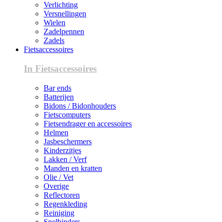
Verlichting
Versnellingen
Wielen
Zadelpennen
Zadels
Fietsaccessoires
In Fietsaccessoires
Bar ends
Batterijen
Bidons / Bidonhouders
Fietscomputers
Fietsendrager en accessoires
Helmen
Jasbeschermers
Kinderzitjes
Lakken / Verf
Manden en kratten
Olie / Vet
Overige
Reflectoren
Regenkleding
Reiniging
Snelbinders