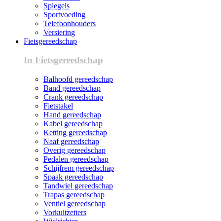
Spiegels
Sportvoeding
Telefoonhouders
Versiering
Fietsgereedschap
In Fietsgereedschap
Balhoofd gereedschap
Band gereedschap
Crank gereedschap
Fietstakel
Hand gereedschap
Kabel gereedschap
Ketting gereedschap
Naaf gereedschap
Overig gereedschap
Pedalen gereedschap
Schijfrem gereedschap
Spaak gereedschap
Tandwiel gereedschap
Trapas gereedschap
Ventiel gereedschap
Vorkuitzetters