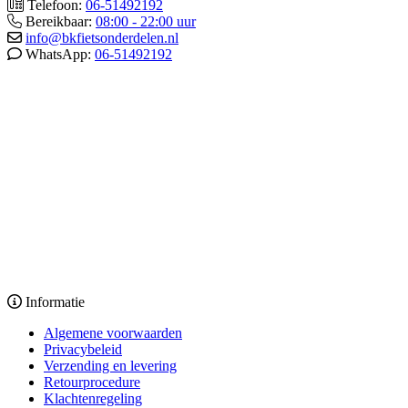
Telefoon:
06-51492192
Bereikbaar:
08:00 - 22:00 uur
info@bkfietsonderdelen.nl
WhatsApp:
06-51492192
Informatie
Algemene voorwaarden
Privacybeleid
Verzending en levering
Retourprocedure
Klachtenregeling