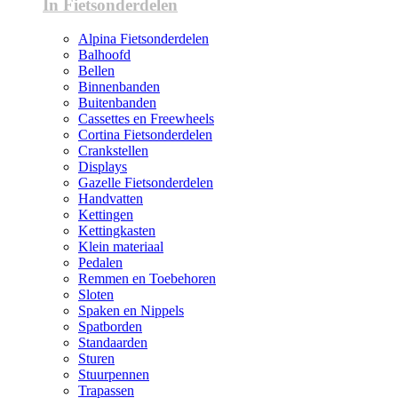
In Fietsonderdelen
Alpina Fietsonderdelen
Balhoofd
Bellen
Binnenbanden
Buitenbanden
Cassettes en Freewheels
Cortina Fietsonderdelen
Crankstellen
Displays
Gazelle Fietsonderdelen
Handvatten
Kettingen
Kettingkasten
Klein materiaal
Pedalen
Remmen en Toebehoren
Sloten
Spaken en Nippels
Spatborden
Standaarden
Sturen
Stuurpennen
Trapassen