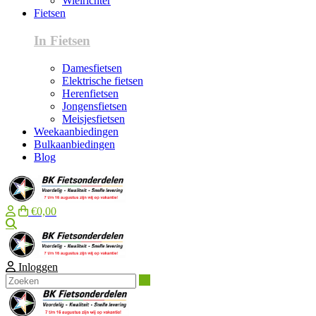
Wielrichter
Fietsen
In Fietsen
Damesfietsen
Elektrische fietsen
Herenfietsen
Jongensfietsen
Meisjesfietsen
Weekaanbiedingen
Bulkaanbiedingen
Blog
€0,00
Zoeken
Inloggen
Zoeken