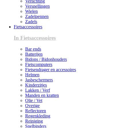
Verlichting
Versnellingen
Wielen
Zadelpennen
Zadels
Fietsaccessoires
In Fietsaccessoires
Bar ends
Batterijen
Bidons / Bidonhouders
Fietscomputers
Fietsendrager en accessoires
Helmen
Jasbeschermers
Kinderzitjes
Lakken / Verf
Manden en kratten
Olie / Vet
Overige
Reflectoren
Regenkleding
Reiniging
Snelbinders