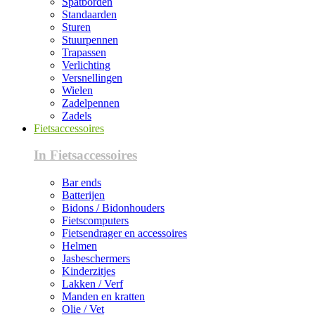
Spatborden
Standaarden
Sturen
Stuurpennen
Trapassen
Verlichting
Versnellingen
Wielen
Zadelpennen
Zadels
Fietsaccessoires
In Fietsaccessoires
Bar ends
Batterijen
Bidons / Bidonhouders
Fietscomputers
Fietsendrager en accessoires
Helmen
Jasbeschermers
Kinderzitjes
Lakken / Verf
Manden en kratten
Olie / Vet