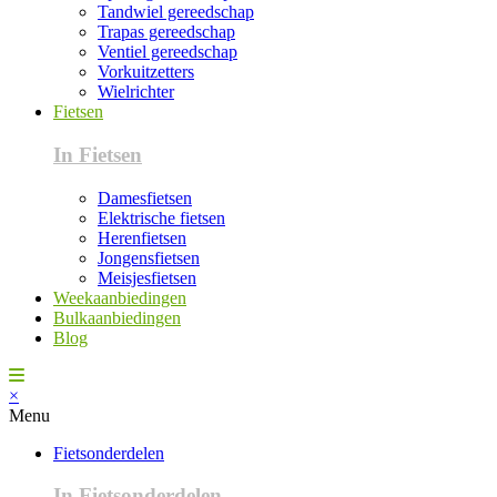
Tandwiel gereedschap
Trapas gereedschap
Ventiel gereedschap
Vorkuitzetters
Wielrichter
Fietsen
In Fietsen
Damesfietsen
Elektrische fietsen
Herenfietsen
Jongensfietsen
Meisjesfietsen
Weekaanbiedingen
Bulkaanbiedingen
Blog
×
Menu
Fietsonderdelen
In Fietsonderdelen