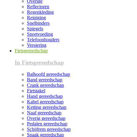
Overige
Reflectoren
Regenkleding
Reiniging
Snelbinders
Spiegels
Sportvoeding
Telefoonhouders
Versiering
Fietsgereedschap
In Fietsgereedschap
Balhoofd gereedschap
Band gereedschap
Crank gereedschap
Fietstakel
Hand gereedschap
Kabel gereedschap
Ketting gereedschap
Naaf gereedschap
Overig gereedschap
Pedalen gereedschap
Schijfrem gereedschap
Spaak gereedschap