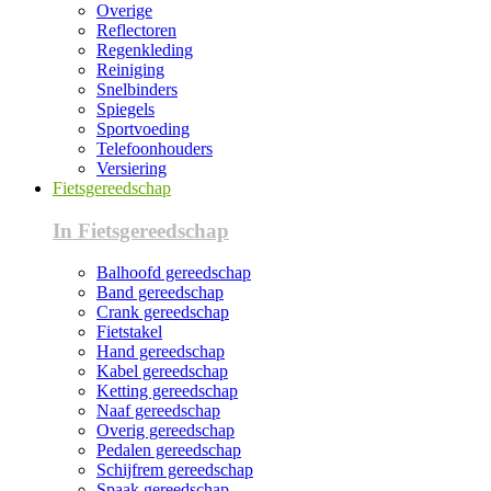
Overige
Reflectoren
Regenkleding
Reiniging
Snelbinders
Spiegels
Sportvoeding
Telefoonhouders
Versiering
Fietsgereedschap
In Fietsgereedschap
Balhoofd gereedschap
Band gereedschap
Crank gereedschap
Fietstakel
Hand gereedschap
Kabel gereedschap
Ketting gereedschap
Naaf gereedschap
Overig gereedschap
Pedalen gereedschap
Schijfrem gereedschap
Spaak gereedschap