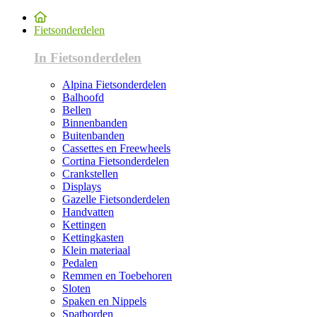
Fietsonderdelen
In Fietsonderdelen
Alpina Fietsonderdelen
Balhoofd
Bellen
Binnenbanden
Buitenbanden
Cassettes en Freewheels
Cortina Fietsonderdelen
Crankstellen
Displays
Gazelle Fietsonderdelen
Handvatten
Kettingen
Kettingkasten
Klein materiaal
Pedalen
Remmen en Toebehoren
Sloten
Spaken en Nippels
Spatborden