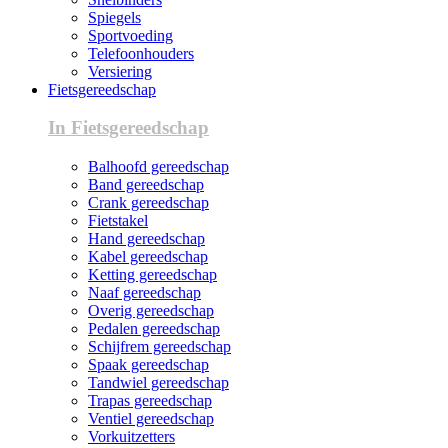
Spiegels
Sportvoeding
Telefoonhouders
Versiering
Fietsgereedschap
In Fietsgereedschap
Balhoofd gereedschap
Band gereedschap
Crank gereedschap
Fietstakel
Hand gereedschap
Kabel gereedschap
Ketting gereedschap
Naaf gereedschap
Overig gereedschap
Pedalen gereedschap
Schijfrem gereedschap
Spaak gereedschap
Tandwiel gereedschap
Trapas gereedschap
Ventiel gereedschap
Vorkuitzetters