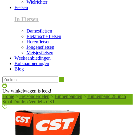
Wielrichter
Fietsen
In Fietsen
Damesfietsen
Elektrische fietsen
Herenfietsen
Jongensfietsen
Meisjesfietsen
Weekaanbiedingen
Bulkaanbiedingen
Blog
Zoeken
Uw winkelwagen is leeg!
Home
>
Fietsonderdelen
>
Binnenbanden
>
Binnenband 28 inch
Smal Dunlop Ventiel - CST