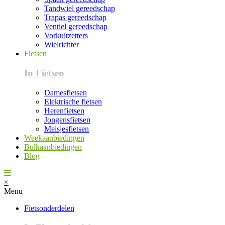
Tandwiel gereedschap
Trapas gereedschap
Ventiel gereedschap
Vorkuitzetters
Wielrichter
Fietsen
In Fietsen
Damesfietsen
Elektrische fietsen
Herenfietsen
Jongensfietsen
Meisjesfietsen
Weekaanbiedingen
Bulkaanbiedingen
Blog
×
Menu
Fietsonderdelen