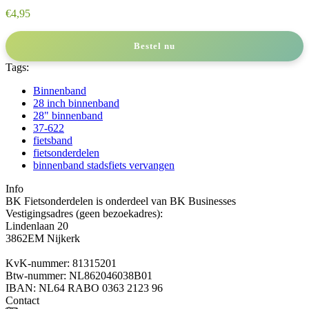
€
4,95
Bestel nu
Tags:
Binnenband
28 inch binnenband
28" binnenband
37-622
fietsband
fietsonderdelen
binnenband stadsfiets vervangen
Info
BK Fietsonderdelen is onderdeel van BK Businesses
Vestigingsadres (geen bezoekadres):
Lindenlaan 20
3862EM Nijkerk
KvK-nummer: 81315201
Btw-nummer: NL862046038B01
IBAN: NL64 RABO 0363 2123 96
Contact