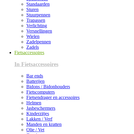
Standaarden
Sturen
Stuurpennen
Trapassen
Verlichting
Versnellingen
Wielen
Zadelpennen
Zadels
Fietsaccessoires
In Fietsaccessoires
Bar ends
Batterijen
Bidons / Bidonhouders
Fietscomputers
Fietsendrager en accessoires
Helmen
Jasbeschermers
Kinderzitjes
Lakken / Verf
Manden en kratten
Olie / Vet