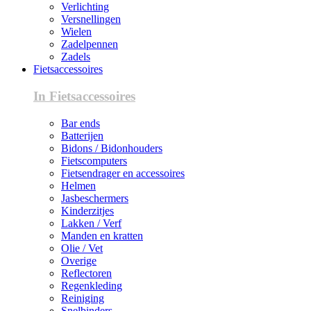
Verlichting
Versnellingen
Wielen
Zadelpennen
Zadels
Fietsaccessoires
In Fietsaccessoires
Bar ends
Batterijen
Bidons / Bidonhouders
Fietscomputers
Fietsendrager en accessoires
Helmen
Jasbeschermers
Kinderzitjes
Lakken / Verf
Manden en kratten
Olie / Vet
Overige
Reflectoren
Regenkleding
Reiniging
Snelbinders