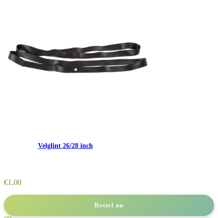
Velglint 26/28 inch
€
1,00
Bestel nu