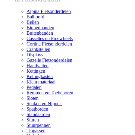
Alpina Fietsonderdelen
Balhoofd
Bellen
Binnenbanden
Buitenbanden
Cassettes en Freewheels
Cortina Fietsonderdelen
Crankstellen
Displays
Gazelle Fietsonderdelen
Handvatten
Kettingen
Kettingkasten
Klein materiaal
Pedalen
Remmen en Toebehoren
Sloten
Spaken en Nippels
Spatborden
Standaarden
Sturen
Stuurpennen
Trapassen