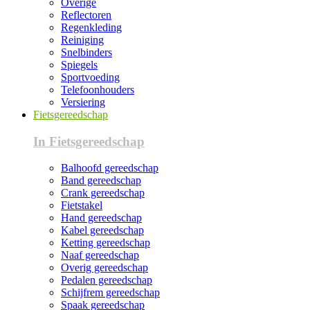
Overige
Reflectoren
Regenkleding
Reiniging
Snelbinders
Spiegels
Sportvoeding
Telefoonhouders
Versiering
Fietsgereedschap
In Fietsgereedschap
Balhoofd gereedschap
Band gereedschap
Crank gereedschap
Fietstakel
Hand gereedschap
Kabel gereedschap
Ketting gereedschap
Naaf gereedschap
Overig gereedschap
Pedalen gereedschap
Schijfrem gereedschap
Spaak gereedschap