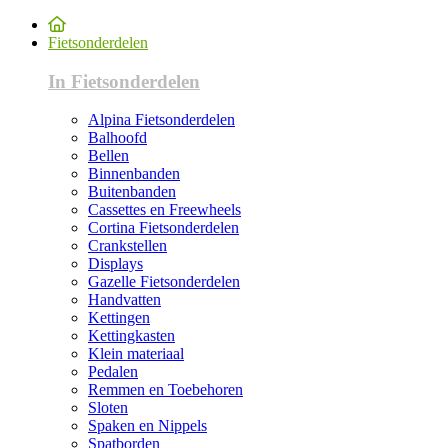
Fietsonderdelen
In Fietsonderdelen
Alpina Fietsonderdelen
Balhoofd
Bellen
Binnenbanden
Buitenbanden
Cassettes en Freewheels
Cortina Fietsonderdelen
Crankstellen
Displays
Gazelle Fietsonderdelen
Handvatten
Kettingen
Kettingkasten
Klein materiaal
Pedalen
Remmen en Toebehoren
Sloten
Spaken en Nippels
Spatborden