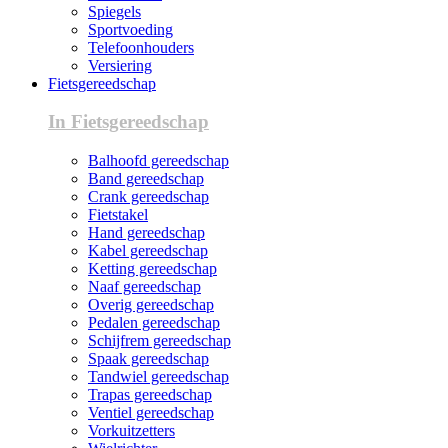
Spiegels
Sportvoeding
Telefoonhouders
Versiering
Fietsgereedschap
In Fietsgereedschap
Balhoofd gereedschap
Band gereedschap
Crank gereedschap
Fietstakel
Hand gereedschap
Kabel gereedschap
Ketting gereedschap
Naaf gereedschap
Overig gereedschap
Pedalen gereedschap
Schijfrem gereedschap
Spaak gereedschap
Tandwiel gereedschap
Trapas gereedschap
Ventiel gereedschap
Vorkuitzetters