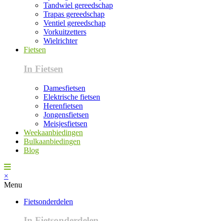
Tandwiel gereedschap
Trapas gereedschap
Ventiel gereedschap
Vorkuitzetters
Wielrichter
Fietsen
In Fietsen
Damesfietsen
Elektrische fietsen
Herenfietsen
Jongensfietsen
Meisjesfietsen
Weekaanbiedingen
Bulkaanbiedingen
Blog
×
Menu
Fietsonderdelen
In Fietsonderdelen