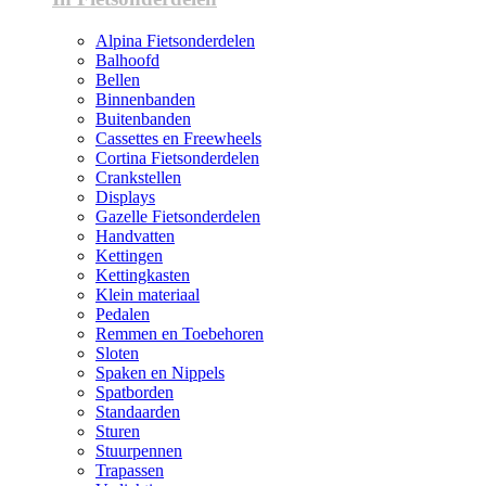
Alpina Fietsonderdelen
Balhoofd
Bellen
Binnenbanden
Buitenbanden
Cassettes en Freewheels
Cortina Fietsonderdelen
Crankstellen
Displays
Gazelle Fietsonderdelen
Handvatten
Kettingen
Kettingkasten
Klein materiaal
Pedalen
Remmen en Toebehoren
Sloten
Spaken en Nippels
Spatborden
Standaarden
Sturen
Stuurpennen
Trapassen