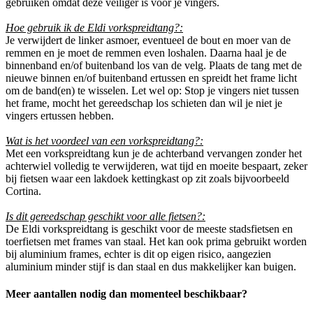
gebruiken omdat deze veiliger is voor je vingers.
Hoe gebruik ik de Eldi vorkspreidtang?:
Je verwijdert de linker asmoer, eventueel de bout en moer van de
remmen en je moet de remmen even loshalen. Daarna haal je de
binnenband en/of buitenband los van de velg. Plaats de tang met de
nieuwe binnen en/of buitenband ertussen en spreidt het frame licht
om de band(en) te wisselen. Let wel op: Stop je vingers niet tussen
het frame, mocht het gereedschap los schieten dan wil je niet je
vingers ertussen hebben.
Wat is het voordeel van een vorkspreidtang?:
Met een vorkspreidtang kun je de achterband vervangen zonder het
achterwiel volledig te verwijderen, wat tijd en moeite bespaart, zeker
bij fietsen waar een lakdoek kettingkast op zit zoals bijvoorbeeld
Cortina.
Is dit gereedschap geschikt voor alle fietsen?:
De Eldi vorkspreidtang is geschikt voor de meeste stadsfietsen en
toerfietsen met frames van staal. Het kan ook prima gebruikt worden
bij aluminium frames, echter is dit op eigen risico, aangezien
aluminium minder stijf is dan staal en dus makkelijker kan buigen.
Meer aantallen nodig dan momenteel beschikbaar?