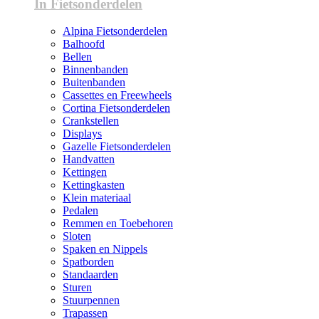
In Fietsonderdelen
Alpina Fietsonderdelen
Balhoofd
Bellen
Binnenbanden
Buitenbanden
Cassettes en Freewheels
Cortina Fietsonderdelen
Crankstellen
Displays
Gazelle Fietsonderdelen
Handvatten
Kettingen
Kettingkasten
Klein materiaal
Pedalen
Remmen en Toebehoren
Sloten
Spaken en Nippels
Spatborden
Standaarden
Sturen
Stuurpennen
Trapassen