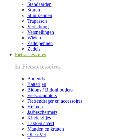
Standaarden
Sturen
Stuurpennen
Trapassen
Verlichting
Versnellingen
Wielen
Zadelpennen
Zadels
Fietsaccessoires
In Fietsaccessoires
Bar ends
Batterijen
Bidons / Bidonhouders
Fietscomputers
Fietsendrager en accessoires
Helmen
Jasbeschermers
Kinderzitjes
Lakken / Verf
Manden en kratten
Olie / Vet