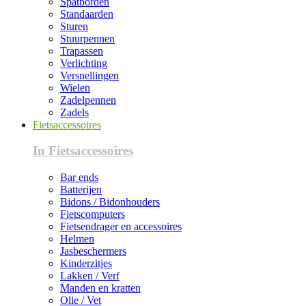
Spatborden
Standaarden
Sturen
Stuurpennen
Trapassen
Verlichting
Versnellingen
Wielen
Zadelpennen
Zadels
Fietsaccessoires
In Fietsaccessoires
Bar ends
Batterijen
Bidons / Bidonhouders
Fietscomputers
Fietsendrager en accessoires
Helmen
Jasbeschermers
Kinderzitjes
Lakken / Verf
Manden en kratten
Olie / Vet