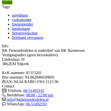
Verder
Tags:
spreidtang
vorkuitzetter
framespreider
bandentang
fietsgereedschap
fietsband vervangen
Info
BK Fietsonderdelen is onderdeel van BK Businesses
Vestigingsadres (geen bezoekadres):
Lindenlaan 20
3862EM Nijkerk
KvK-nummer: 81315201
Btw-nummer: NL862046038B01
IBAN: NL64 RABO 0363 2123 96
Contact
Telefoon:
06-51492192
Bereikbaar:
08:00 - 22:00 uur
info@bkfietsonderdelen.nl
WhatsApp:
06-51492192