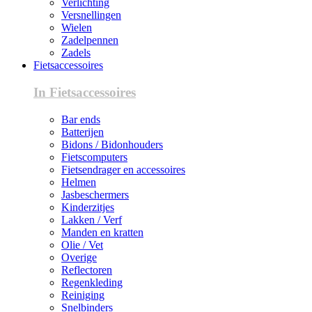
Verlichting
Versnellingen
Wielen
Zadelpennen
Zadels
Fietsaccessoires
In Fietsaccessoires
Bar ends
Batterijen
Bidons / Bidonhouders
Fietscomputers
Fietsendrager en accessoires
Helmen
Jasbeschermers
Kinderzitjes
Lakken / Verf
Manden en kratten
Olie / Vet
Overige
Reflectoren
Regenkleding
Reiniging
Snelbinders