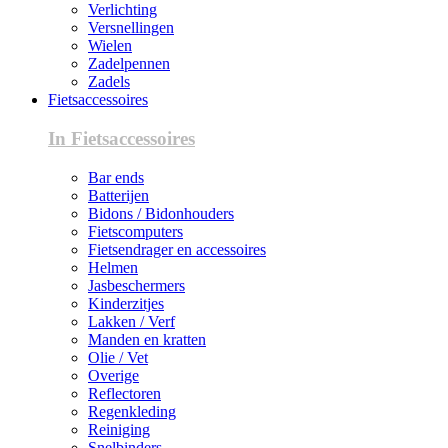
Verlichting
Versnellingen
Wielen
Zadelpennen
Zadels
Fietsaccessoires
In Fietsaccessoires
Bar ends
Batterijen
Bidons / Bidonhouders
Fietscomputers
Fietsendrager en accessoires
Helmen
Jasbeschermers
Kinderzitjes
Lakken / Verf
Manden en kratten
Olie / Vet
Overige
Reflectoren
Regenkleding
Reiniging
Snelbinders