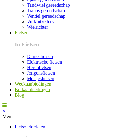
Tandwiel gereedschap
Trapas gereedschap
Ventiel gereedschap
Vorkuitzetters
Wielrichter
Fietsen
In Fietsen
Damesfietsen
Elektrische fietsen
Herenfietsen
Jongensfietsen
Meisjesfietsen
Weekaanbiedingen
Bulkaanbiedingen
Blog
×
Menu
Fietsonderdelen