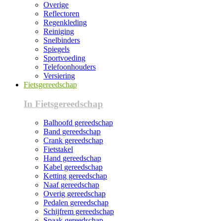
Overige
Reflectoren
Regenkleding
Reiniging
Snelbinders
Spiegels
Sportvoeding
Telefoonhouders
Versiering
Fietsgereedschap
In Fietsgereedschap
Balhoofd gereedschap
Band gereedschap
Crank gereedschap
Fietstakel
Hand gereedschap
Kabel gereedschap
Ketting gereedschap
Naaf gereedschap
Overig gereedschap
Pedalen gereedschap
Schijfrem gereedschap
Spaak gereedschap