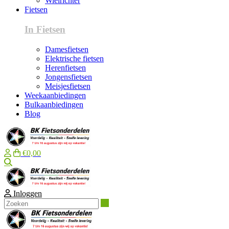
Wielrichter
Fietsen
In Fietsen
Damesfietsen
Elektrische fietsen
Herenfietsen
Jongensfietsen
Meisjesfietsen
Weekaanbiedingen
Bulkaanbiedingen
Blog
€0,00
Zoeken
Inloggen
Zoeken