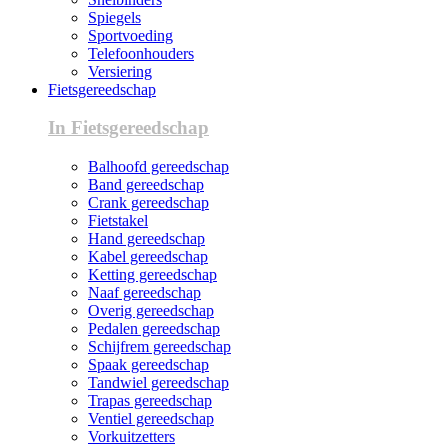
Spiegels
Sportvoeding
Telefoonhouders
Versiering
Fietsgereedschap
In Fietsgereedschap
Balhoofd gereedschap
Band gereedschap
Crank gereedschap
Fietstakel
Hand gereedschap
Kabel gereedschap
Ketting gereedschap
Naaf gereedschap
Overig gereedschap
Pedalen gereedschap
Schijfrem gereedschap
Spaak gereedschap
Tandwiel gereedschap
Trapas gereedschap
Ventiel gereedschap
Vorkuitzetters