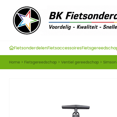
Fietsonderdelen
Fietsaccessoires
Fietsgereedscha
Home
>
Fietsgereedschap
>
Ventiel gereedschap
>
Simson