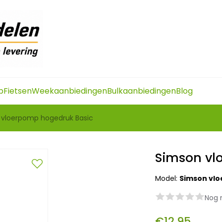
p
Fietsen
Weekaanbiedingen
Bulkaanbiedingen
Blog
 vloerpomp hogedruk Basic
Simson vl
Model:
Simson vl
Nog 
€12,95