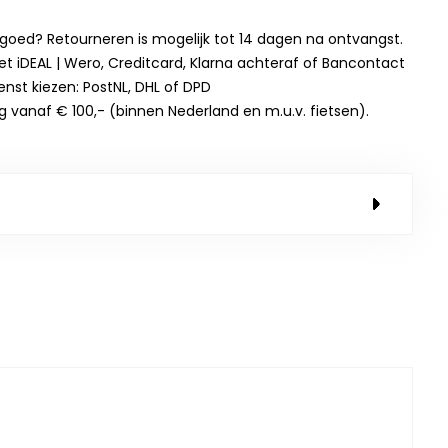
t goed? Retourneren is mogelijk tot 14 dagen na ontvangst.
et iDEAL | Wero, Creditcard, Klarna achteraf of Bancontact
enst kiezen: PostNL, DHL of DPD
g vanaf € 100,- (binnen Nederland en m.u.v. fietsen).