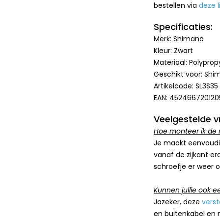
bestellen via
deze l
Specificaties:
Merk: Shimano
Kleur: Zwart
Materiaal: Polyprop
Geschikt voor: Shi
Artikelcode: SL3S35
EAN: 452466720120
Veelgestelde v
Hoe monteer ik de 
Je maakt eenvoudig
vanaf de zijkant e
schroefje er weer o
Kunnen jullie ook e
Jazeker, deze
verst
en buitenkabel en 