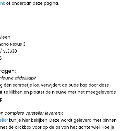
ink
of onderaan deze pagina.
yleen
mano Nexus 3
 / SL3S30
5
ragen:
nieuwe afdekkap?:
 één schroefje los, verwijdert de oude kap door deze
raf te klikken en plaatst de nieuwe met het meegeleverde
p.
en complete versteller leveren?:
eller
kun je hier bekijken. Deze wordt geleverd met binnen
met de clickbox voor op de as van het achterwiel. Hoe je