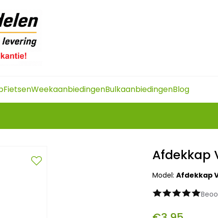
p
Fietsen
Weekaanbiedingen
Bulkaanbiedingen
Blog
Afdekkap V
Model:
Afdekkap V
Beoo
€3,95