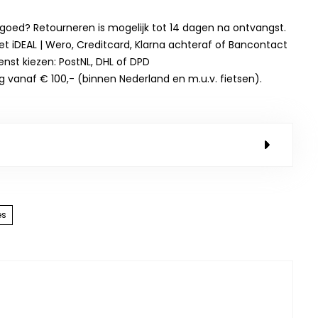
t goed? Retourneren is mogelijk tot 14 dagen na ontvangst.
et iDEAL | Wero, Creditcard, Klarna achteraf of Bancontact
enst kiezen: PostNL, DHL of DPD
g vanaf € 100,- (binnen Nederland en m.u.v. fietsen).
es