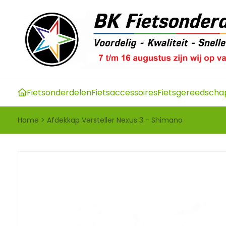
Fietsonderdelen
Fietsaccessoires
Fietsgereedscha
Home
>
Afdekkap Versteller Nexus 3 - Shimano