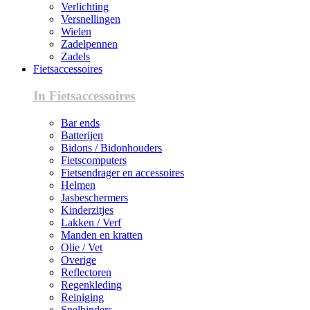
Verlichting
Versnellingen
Wielen
Zadelpennen
Zadels
Fietsaccessoires
In Fietsaccessoires
Bar ends
Batterijen
Bidons / Bidonhouders
Fietscomputers
Fietsendrager en accessoires
Helmen
Jasbeschermers
Kinderzitjes
Lakken / Verf
Manden en kratten
Olie / Vet
Overige
Reflectoren
Regenkleding
Reiniging
Snelbinders