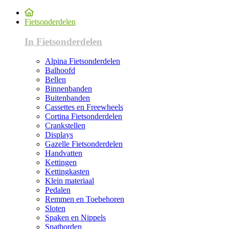
Fietsonderdelen
In Fietsonderdelen
Alpina Fietsonderdelen
Balhoofd
Bellen
Binnenbanden
Buitenbanden
Cassettes en Freewheels
Cortina Fietsonderdelen
Crankstellen
Displays
Gazelle Fietsonderdelen
Handvatten
Kettingen
Kettingkasten
Klein materiaal
Pedalen
Remmen en Toebehoren
Sloten
Spaken en Nippels
Spatborden