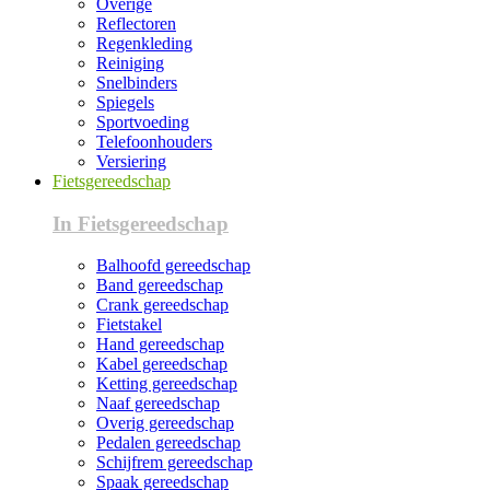
Overige
Reflectoren
Regenkleding
Reiniging
Snelbinders
Spiegels
Sportvoeding
Telefoonhouders
Versiering
Fietsgereedschap
In Fietsgereedschap
Balhoofd gereedschap
Band gereedschap
Crank gereedschap
Fietstakel
Hand gereedschap
Kabel gereedschap
Ketting gereedschap
Naaf gereedschap
Overig gereedschap
Pedalen gereedschap
Schijfrem gereedschap
Spaak gereedschap