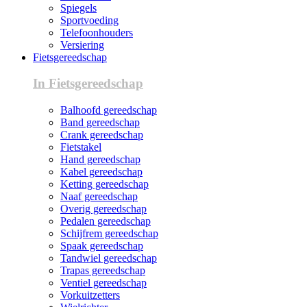
Spiegels
Sportvoeding
Telefoonhouders
Versiering
Fietsgereedschap
In Fietsgereedschap
Balhoofd gereedschap
Band gereedschap
Crank gereedschap
Fietstakel
Hand gereedschap
Kabel gereedschap
Ketting gereedschap
Naaf gereedschap
Overig gereedschap
Pedalen gereedschap
Schijfrem gereedschap
Spaak gereedschap
Tandwiel gereedschap
Trapas gereedschap
Ventiel gereedschap
Vorkuitzetters