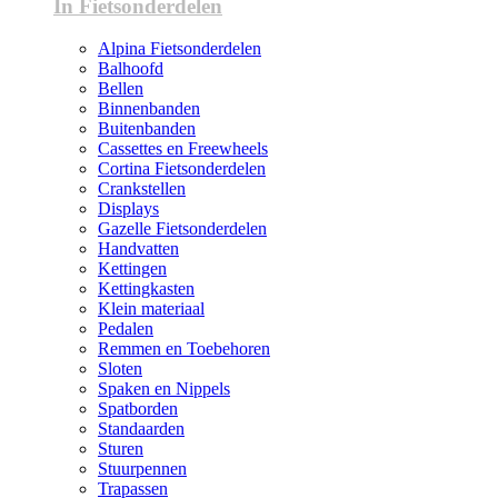
In Fietsonderdelen
Alpina Fietsonderdelen
Balhoofd
Bellen
Binnenbanden
Buitenbanden
Cassettes en Freewheels
Cortina Fietsonderdelen
Crankstellen
Displays
Gazelle Fietsonderdelen
Handvatten
Kettingen
Kettingkasten
Klein materiaal
Pedalen
Remmen en Toebehoren
Sloten
Spaken en Nippels
Spatborden
Standaarden
Sturen
Stuurpennen
Trapassen