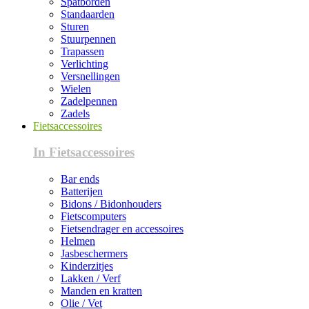
Spatborden
Standaarden
Sturen
Stuurpennen
Trapassen
Verlichting
Versnellingen
Wielen
Zadelpennen
Zadels
Fietsaccessoires
In Fietsaccessoires
Bar ends
Batterijen
Bidons / Bidonhouders
Fietscomputers
Fietsendrager en accessoires
Helmen
Jasbeschermers
Kinderzitjes
Lakken / Verf
Manden en kratten
Olie / Vet