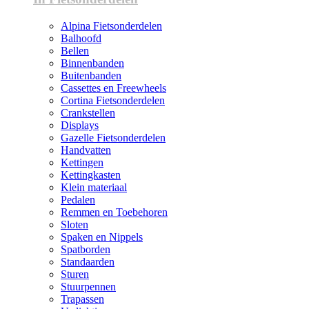
Alpina Fietsonderdelen
Balhoofd
Bellen
Binnenbanden
Buitenbanden
Cassettes en Freewheels
Cortina Fietsonderdelen
Crankstellen
Displays
Gazelle Fietsonderdelen
Handvatten
Kettingen
Kettingkasten
Klein materiaal
Pedalen
Remmen en Toebehoren
Sloten
Spaken en Nippels
Spatborden
Standaarden
Sturen
Stuurpennen
Trapassen