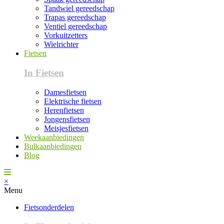
Tandwiel gereedschap
Trapas gereedschap
Ventiel gereedschap
Vorkuitzetters
Wielrichter
Fietsen
In Fietsen
Damesfietsen
Elektrische fietsen
Herenfietsen
Jongensfietsen
Meisjesfietsen
Weekaanbiedingen
Bulkaanbiedingen
Blog
×
Menu
Fietsonderdelen