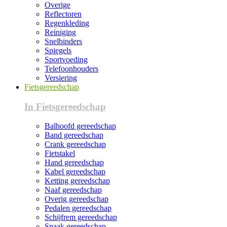
Overige
Reflectoren
Regenkleding
Reiniging
Snelbinders
Spiegels
Sportvoeding
Telefoonhouders
Versiering
Fietsgereedschap
In Fietsgereedschap
Balhoofd gereedschap
Band gereedschap
Crank gereedschap
Fietstakel
Hand gereedschap
Kabel gereedschap
Ketting gereedschap
Naaf gereedschap
Overig gereedschap
Pedalen gereedschap
Schijfrem gereedschap
Spaak gereedschap