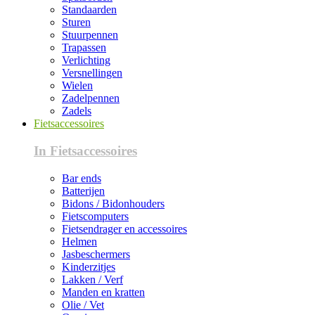
Standaarden
Sturen
Stuurpennen
Trapassen
Verlichting
Versnellingen
Wielen
Zadelpennen
Zadels
Fietsaccessoires
In Fietsaccessoires
Bar ends
Batterijen
Bidons / Bidonhouders
Fietscomputers
Fietsendrager en accessoires
Helmen
Jasbeschermers
Kinderzitjes
Lakken / Verf
Manden en kratten
Olie / Vet