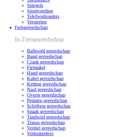
Spiegels
Sportvoeding
Telefoonhouders
Versiering
Fietsgereedschap
In Fietsgereedschap
Balhoofd gereedschap
Band gereedschap
Crank gereedschap
Fietstakel
Hand gereedschap
Kabel gereedschap
Ketting gereedschap
Naaf gereedschap
Overig gereedschap
Pedalen gereedschap
Schijfrem gereedschap
Spaak gereedschap
Tandwiel gereedschap
Trapas gereedschap
Ventiel gereedschap
Vorkuitzetters