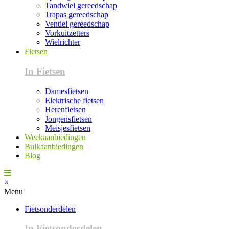
Tandwiel gereedschap
Trapas gereedschap
Ventiel gereedschap
Vorkuitzetters
Wielrichter
Fietsen
In Fietsen
Damesfietsen
Elektrische fietsen
Herenfietsen
Jongensfietsen
Meisjesfietsen
Weekaanbiedingen
Bulkaanbiedingen
Blog
×
Menu
Fietsonderdelen
In Fietsonderdelen