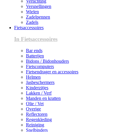
Verlichting
Versnellingen
Wielen
Zadelpennen
Zadels
Fietsaccessoires
In Fietsaccessoires
Bar ends
Batterijen
Bidons / Bidonhouders
Fietscomputers
Fietsendrager en accessoires
Helmen
Jasbeschermers
Kinderzitjes
Lakken / Verf
Manden en kratten
Olie / Vet
Overige
Reflectoren
Regenkleding
Reiniging
Snelbinders