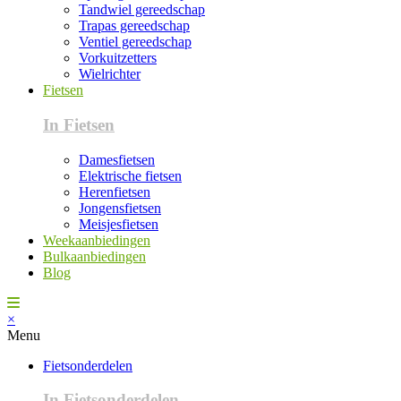
Tandwiel gereedschap
Trapas gereedschap
Ventiel gereedschap
Vorkuitzetters
Wielrichter
Fietsen
In Fietsen
Damesfietsen
Elektrische fietsen
Herenfietsen
Jongensfietsen
Meisjesfietsen
Weekaanbiedingen
Bulkaanbiedingen
Blog
×
Menu
Fietsonderdelen
In Fietsonderdelen