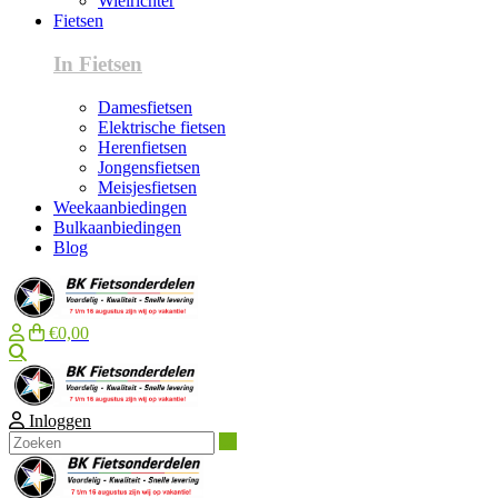
Wielrichter
Fietsen
In Fietsen
Damesfietsen
Elektrische fietsen
Herenfietsen
Jongensfietsen
Meisjesfietsen
Weekaanbiedingen
Bulkaanbiedingen
Blog
€0,00
Zoeken
Inloggen
Zoeken