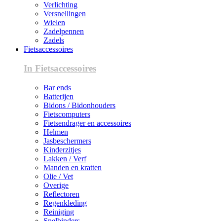
Verlichting
Versnellingen
Wielen
Zadelpennen
Zadels
Fietsaccessoires
In Fietsaccessoires
Bar ends
Batterijen
Bidons / Bidonhouders
Fietscomputers
Fietsendrager en accessoires
Helmen
Jasbeschermers
Kinderzitjes
Lakken / Verf
Manden en kratten
Olie / Vet
Overige
Reflectoren
Regenkleding
Reiniging
Snelbinders