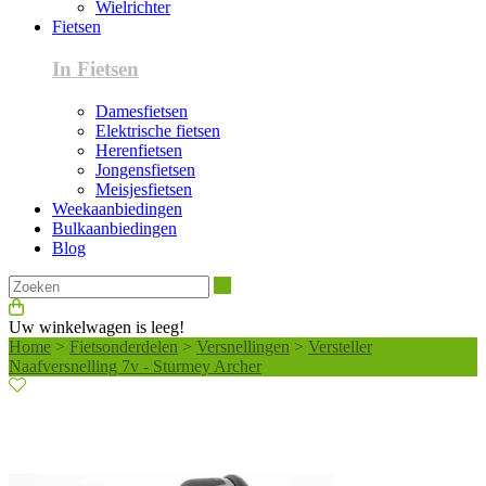
Wielrichter
Fietsen
In Fietsen
Damesfietsen
Elektrische fietsen
Herenfietsen
Jongensfietsen
Meisjesfietsen
Weekaanbiedingen
Bulkaanbiedingen
Blog
Zoeken
Uw winkelwagen is leeg!
Home
>
Fietsonderdelen
>
Versnellingen
>
Versteller
Naafversnelling 7v - Sturmey Archer