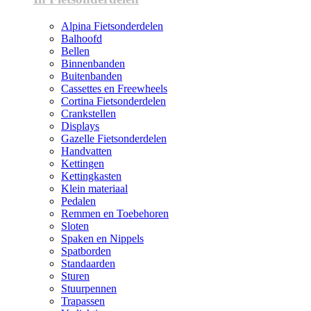
Alpina Fietsonderdelen
Balhoofd
Bellen
Binnenbanden
Buitenbanden
Cassettes en Freewheels
Cortina Fietsonderdelen
Crankstellen
Displays
Gazelle Fietsonderdelen
Handvatten
Kettingen
Kettingkasten
Klein materiaal
Pedalen
Remmen en Toebehoren
Sloten
Spaken en Nippels
Spatborden
Standaarden
Sturen
Stuurpennen
Trapassen