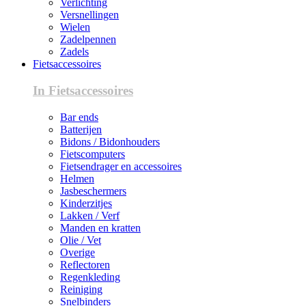
Verlichting
Versnellingen
Wielen
Zadelpennen
Zadels
Fietsaccessoires
In Fietsaccessoires
Bar ends
Batterijen
Bidons / Bidonhouders
Fietscomputers
Fietsendrager en accessoires
Helmen
Jasbeschermers
Kinderzitjes
Lakken / Verf
Manden en kratten
Olie / Vet
Overige
Reflectoren
Regenkleding
Reiniging
Snelbinders