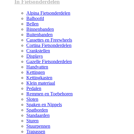
In Fietsonderdelen
Alpina Fietsonderdelen
Balhoofd
Bellen
Binnenbanden
Buitenbanden
Cassettes en Freewheels
Cortina Fietsonderdelen
Crankstellen
Displays
Gazelle Fietsonderdelen
Handvatten
Kettingen
Kettingkasten
Klein materiaal
Pedalen
Remmen en Toebehoren
Sloten
Spaken en Nippels
Spatborden
Standaarden
Sturen
Stuurpennen
Trapassen