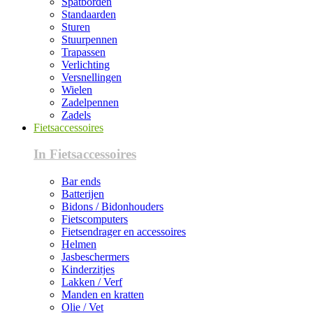
Spatborden
Standaarden
Sturen
Stuurpennen
Trapassen
Verlichting
Versnellingen
Wielen
Zadelpennen
Zadels
Fietsaccessoires
In Fietsaccessoires
Bar ends
Batterijen
Bidons / Bidonhouders
Fietscomputers
Fietsendrager en accessoires
Helmen
Jasbeschermers
Kinderzitjes
Lakken / Verf
Manden en kratten
Olie / Vet