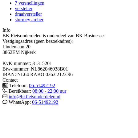
7 versnellingen
versteller
draaiversteller
sturmey archer
Info
BK Fietsonderdelen is onderdeel van BK Businesses
Vestigingsadres (geen bezoekadres):
Lindenlaan 20
3862EM Nijkerk
KvK-nummer: 81315201
Btw-nummer: NL862046038B01
IBAN: NL64 RABO 0363 2123 96
Contact
Telefoon:
06-51492192
Bereikbaar:
08:00 - 22:00 uur
info@bkfietsonderdelen.nl
WhatsApp:
06-51492192