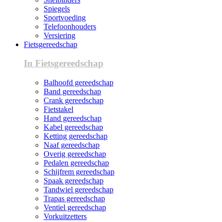
Spiegels
Sportvoeding
Telefoonhouders
Versiering
Fietsgereedschap
In Fietsgereedschap
Balhoofd gereedschap
Band gereedschap
Crank gereedschap
Fietstakel
Hand gereedschap
Kabel gereedschap
Ketting gereedschap
Naaf gereedschap
Overig gereedschap
Pedalen gereedschap
Schijfrem gereedschap
Spaak gereedschap
Tandwiel gereedschap
Trapas gereedschap
Ventiel gereedschap
Vorkuitzetters