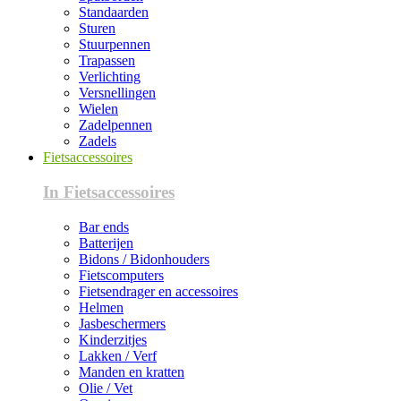
Standaarden
Sturen
Stuurpennen
Trapassen
Verlichting
Versnellingen
Wielen
Zadelpennen
Zadels
Fietsaccessoires
In Fietsaccessoires
Bar ends
Batterijen
Bidons / Bidonhouders
Fietscomputers
Fietsendrager en accessoires
Helmen
Jasbeschermers
Kinderzitjes
Lakken / Verf
Manden en kratten
Olie / Vet