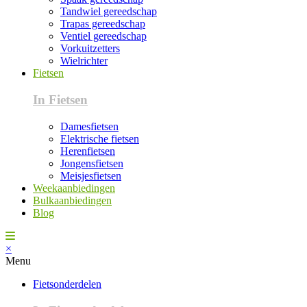
Tandwiel gereedschap
Trapas gereedschap
Ventiel gereedschap
Vorkuitzetters
Wielrichter
Fietsen
In Fietsen
Damesfietsen
Elektrische fietsen
Herenfietsen
Jongensfietsen
Meisjesfietsen
Weekaanbiedingen
Bulkaanbiedingen
Blog
×
Menu
Fietsonderdelen