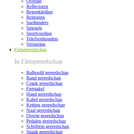
Overige
Reflectoren
Regenkleding
Reiniging
Snelbinders
Spiegels
Sportvoeding
Telefoonhouders
Versiering
Fietsgereedschap
In Fietsgereedschap
Balhoofd gereedschap
Band gereedschap
Crank gereedschap
Fietstakel
Hand gereedschap
Kabel gereedschap
Ketting gereedschap
Naaf gereedschap
Overig gereedschap
Pedalen gereedschap
Schijfrem gereedschap
Spaak gereedschap