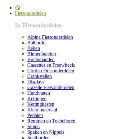
Fietsonderdelen
In Fietsonderdelen
Alpina Fietsonderdelen
Balhoofd
Bellen
Binnenbanden
Buitenbanden
Cassettes en Freewheels
Cortina Fietsonderdelen
Crankstellen
Displays
Gazelle Fietsonderdelen
Handvatten
Kettingen
Kettingkasten
Klein materiaal
Pedalen
Remmen en Toebehoren
Sloten
Spaken en Nippels
Spatborden