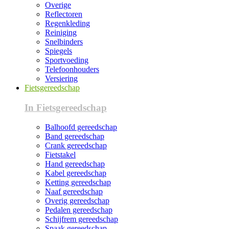
Overige
Reflectoren
Regenkleding
Reiniging
Snelbinders
Spiegels
Sportvoeding
Telefoonhouders
Versiering
Fietsgereedschap
In Fietsgereedschap
Balhoofd gereedschap
Band gereedschap
Crank gereedschap
Fietstakel
Hand gereedschap
Kabel gereedschap
Ketting gereedschap
Naaf gereedschap
Overig gereedschap
Pedalen gereedschap
Schijfrem gereedschap
Spaak gereedschap