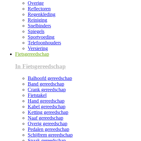
Overige
Reflectoren
Regenkleding
Reiniging
Snelbinders
Spiegels
Sportvoeding
Telefoonhouders
Versiering
Fietsgereedschap
In Fietsgereedschap
Balhoofd gereedschap
Band gereedschap
Crank gereedschap
Fietstakel
Hand gereedschap
Kabel gereedschap
Ketting gereedschap
Naaf gereedschap
Overig gereedschap
Pedalen gereedschap
Schijfrem gereedschap
Spaak gereedschap