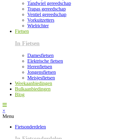
Tandwiel gereedschap
Trapas gereedschap
Ventiel gereedschap
Vorkuitzetters
Wielrichter
Fietsen
In Fietsen
Damesfietsen
Elektrische fietsen
Herenfietsen
Jongensfietsen
Meisjesfietsen
Weekaanbiedingen
Bulkaanbiedingen
Blog
×
Menu
Fietsonderdelen
In Fietsonderdelen