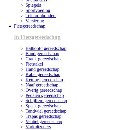
Spiegels
Sportvoeding
Telefoonhouders
Versiering
Fietsgereedschap
In Fietsgereedschap
Balhoofd gereedschap
Band gereedschap
Crank gereedschap
Fietstakel
Hand gereedschap
Kabel gereedschap
Ketting gereedschap
Naaf gereedschap
Overig gereedschap
Pedalen gereedschap
Schijfrem gereedschap
Spaak gereedschap
Tandwiel gereedschap
Trapas gereedschap
Ventiel gereedschap
Vorkuitzetters