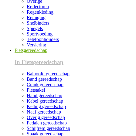
Overige
Reflectoren
Regenkleding
Reiniging
Snelbinders
Spiegels
Sportvoeding
Telefoonhouders
Versiering
Fietsgereedschap
In Fietsgereedschap
Balhoofd gereedschap
Band gereedschap
Crank gereedschap
Fietstakel
Hand gereedschap
Kabel gereedschap
Ketting gereedschap
Naaf gereedschap
Overig gereedschap
Pedalen gereedschap
Schijfrem gereedschap
Spaak gereedschap