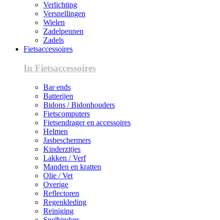
Verlichting
Versnellingen
Wielen
Zadelpennen
Zadels
Fietsaccessoires
In Fietsaccessoires
Bar ends
Batterijen
Bidons / Bidonhouders
Fietscomputers
Fietsendrager en accessoires
Helmen
Jasbeschermers
Kinderzitjes
Lakken / Verf
Manden en kratten
Olie / Vet
Overige
Reflectoren
Regenkleding
Reiniging
Snelbinders