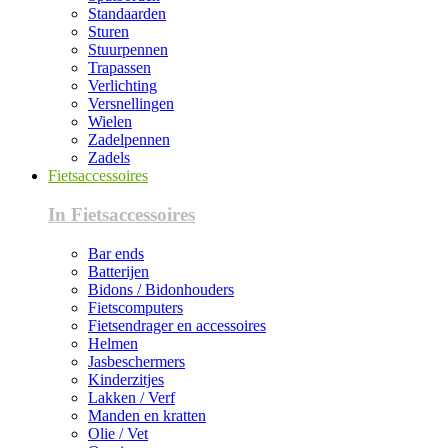
Standaarden
Sturen
Stuurpennen
Trapassen
Verlichting
Versnellingen
Wielen
Zadelpennen
Zadels
Fietsaccessoires
In Fietsaccessoires
Bar ends
Batterijen
Bidons / Bidonhouders
Fietscomputers
Fietsendrager en accessoires
Helmen
Jasbeschermers
Kinderzitjes
Lakken / Verf
Manden en kratten
Olie / Vet