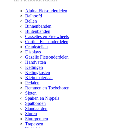
Alpina Fietsonderdelen
Balhoofd
Bellen
Binnenbanden
Buitenbanden
Cassettes en Freewheels
Cortina Fietsonderdelen
Crankstellen
Displays
Gazelle Fietsonderdelen
Handvatten
Kettingen
Kettingkasten
Klein materiaal
Pedalen
Remmen en Toebehoren
Sloten
Spaken en Nippels
Spatborden
Standaarden
Sturen
Stuurpennen
Trapassen