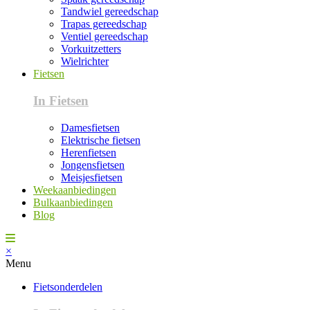
Tandwiel gereedschap
Trapas gereedschap
Ventiel gereedschap
Vorkuitzetters
Wielrichter
Fietsen
In Fietsen
Damesfietsen
Elektrische fietsen
Herenfietsen
Jongensfietsen
Meisjesfietsen
Weekaanbiedingen
Bulkaanbiedingen
Blog
×
Menu
Fietsonderdelen