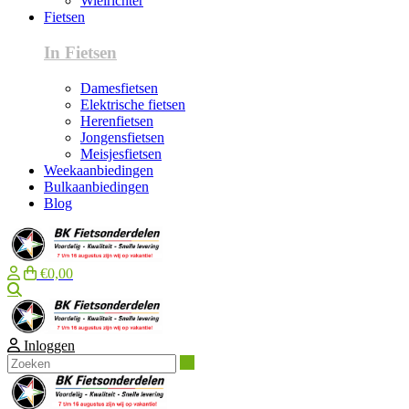
Wielrichter
Fietsen
In Fietsen
Damesfietsen
Elektrische fietsen
Herenfietsen
Jongensfietsen
Meisjesfietsen
Weekaanbiedingen
Bulkaanbiedingen
Blog
€0,00
Zoeken
Inloggen
Zoeken