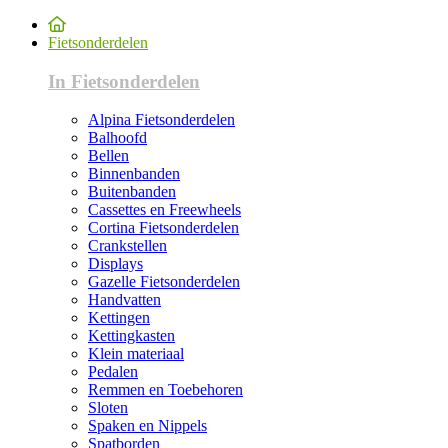
Fietsonderdelen
In Fietsonderdelen
Alpina Fietsonderdelen
Balhoofd
Bellen
Binnenbanden
Buitenbanden
Cassettes en Freewheels
Cortina Fietsonderdelen
Crankstellen
Displays
Gazelle Fietsonderdelen
Handvatten
Kettingen
Kettingkasten
Klein materiaal
Pedalen
Remmen en Toebehoren
Sloten
Spaken en Nippels
Spatborden