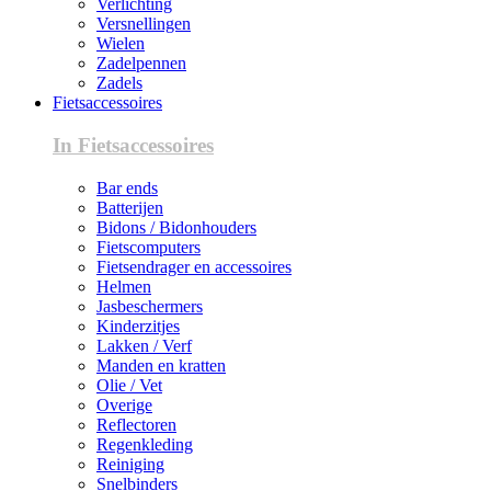
Verlichting
Versnellingen
Wielen
Zadelpennen
Zadels
Fietsaccessoires
In Fietsaccessoires
Bar ends
Batterijen
Bidons / Bidonhouders
Fietscomputers
Fietsendrager en accessoires
Helmen
Jasbeschermers
Kinderzitjes
Lakken / Verf
Manden en kratten
Olie / Vet
Overige
Reflectoren
Regenkleding
Reiniging
Snelbinders