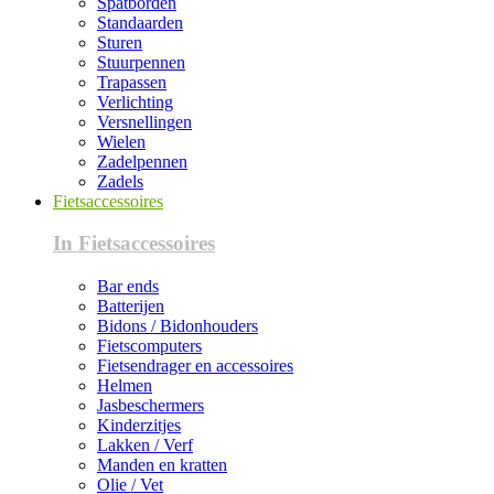
Spatborden
Standaarden
Sturen
Stuurpennen
Trapassen
Verlichting
Versnellingen
Wielen
Zadelpennen
Zadels
Fietsaccessoires
In Fietsaccessoires
Bar ends
Batterijen
Bidons / Bidonhouders
Fietscomputers
Fietsendrager en accessoires
Helmen
Jasbeschermers
Kinderzitjes
Lakken / Verf
Manden en kratten
Olie / Vet