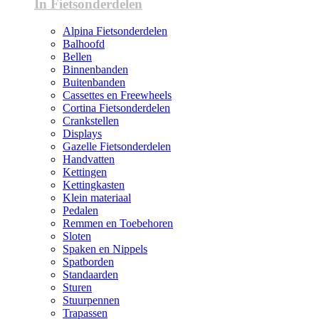
In Fietsonderdelen
Alpina Fietsonderdelen
Balhoofd
Bellen
Binnenbanden
Buitenbanden
Cassettes en Freewheels
Cortina Fietsonderdelen
Crankstellen
Displays
Gazelle Fietsonderdelen
Handvatten
Kettingen
Kettingkasten
Klein materiaal
Pedalen
Remmen en Toebehoren
Sloten
Spaken en Nippels
Spatborden
Standaarden
Sturen
Stuurpennen
Trapassen