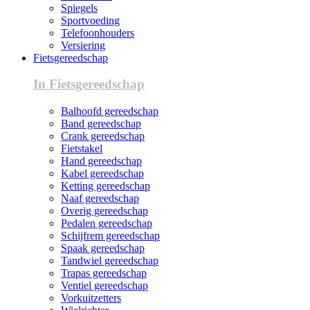
Spiegels
Sportvoeding
Telefoonhouders
Versiering
Fietsgereedschap
In Fietsgereedschap
Balhoofd gereedschap
Band gereedschap
Crank gereedschap
Fietstakel
Hand gereedschap
Kabel gereedschap
Ketting gereedschap
Naaf gereedschap
Overig gereedschap
Pedalen gereedschap
Schijfrem gereedschap
Spaak gereedschap
Tandwiel gereedschap
Trapas gereedschap
Ventiel gereedschap
Vorkuitzetters