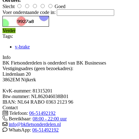
Oordeel:
Slecht
Goed
Voer onderstaande code in:
Verder
Tags:
v-brake
Info
BK Fietsonderdelen is onderdeel van BK Businesses
Vestigingsadres (geen bezoekadres):
Lindenlaan 20
3862EM Nijkerk
KvK-nummer: 81315201
Btw-nummer: NL862046038B01
IBAN: NL64 RABO 0363 2123 96
Contact
Telefoon:
06-51492192
Bereikbaar:
08:00 - 22:00 uur
info@bkfietsonderdelen.nl
WhatsApp:
06-51492192