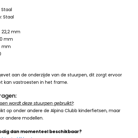
 Staal
: Staal
: 22,2 mm
130 mm
,4 mm
0
et aan de onderzijde van de stuurpen, dit zorgt ervoor
et kan vastroesten in het frame.
ragen:
tsen wordt deze stuurpen gebruikt?
:
kt op onder andere de Alpina Clubb kinderfietsen, maar
oor andere modellen.
nodig dan momenteel beschikbaar?