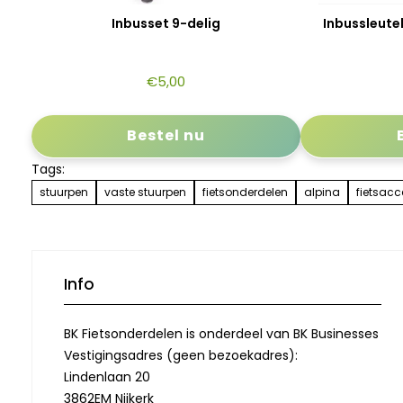
Inbusset 9-delig
Inbussleute
€
5,00
Bestel nu
Tags:
stuurpen
vaste stuurpen
fietsonderdelen
alpina
fietsacc
Info
BK Fietsonderdelen is onderdeel van BK Businesses
Vestigingsadres (geen bezoekadres):
Lindenlaan 20
3862EM Nijkerk