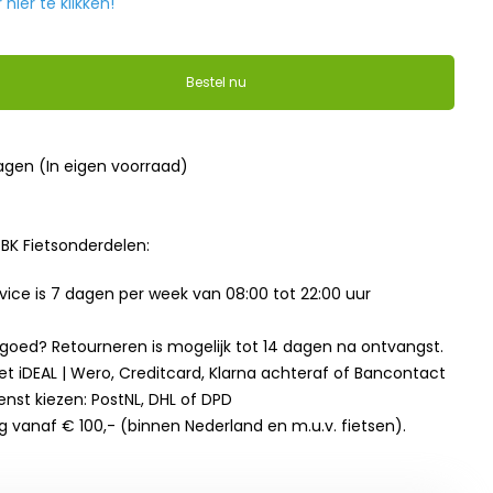
ier te klikken!
Bestel nu
dagen (In eigen voorraad)
BK Fietsonderdelen:
ice is 7 dagen per week van 08:00 tot 22:00 uur
t goed? Retourneren is mogelijk tot 14 dagen na ontvangst.
et iDEAL | Wero, Creditcard, Klarna achteraf of Bancontact
enst kiezen: PostNL, DHL of DPD
g vanaf € 100,- (binnen Nederland en m.u.v. fietsen).