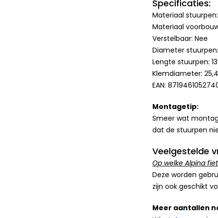
Specificaties:
Materiaal stuurpen:
Materiaal voorbouw
Verstelbaar: Nee
Diameter stuurpen
Lengte stuurpen: 
Klemdiameter: 25
EAN: 871946105274
Montagetip:
Smeer wat montagev
dat de stuurpen ni
Veelgestelde v
Op welke Alpina fie
Deze worden gebrui
zijn ook geschikt v
Meer aantallen 