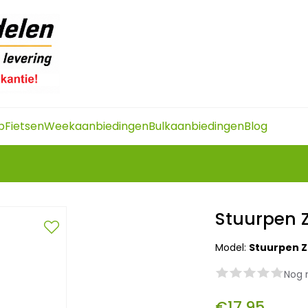
p
Fietsen
Weekaanbiedingen
Bulkaanbiedingen
Blog
Stuurpen 
Model:
Stuurpen Z
Nog 
€17,95