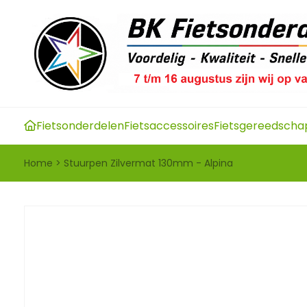
Fietsonderdelen
Fietsaccessoires
Fietsgereedscha
Home
>
Stuurpen Zilvermat 130mm - Alpina