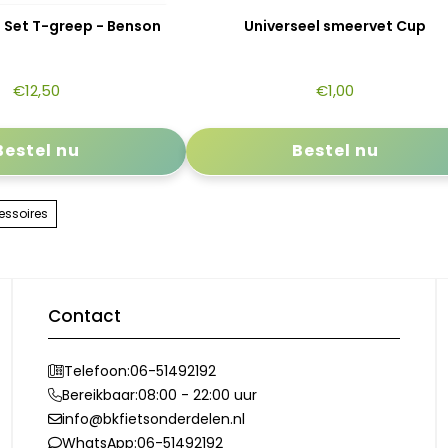
l Set T-greep - Benson
Universeel smeervet Cup
€
12,50
€
1,00
Bestel nu
Bestel nu
essoires
Contact
Telefoon:
06-51492192
Bereikbaar:
08:00 - 22:00 uur
info@bkfietsonderdelen.nl
WhatsApp:
06-51492192