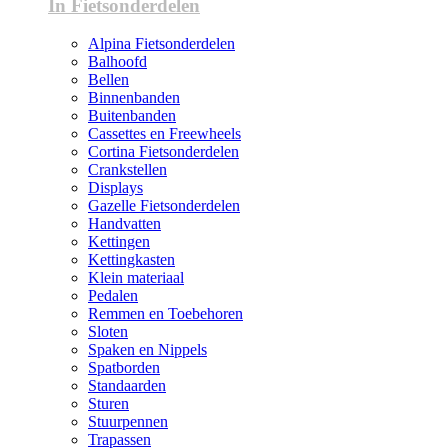
In Fietsonderdelen
Alpina Fietsonderdelen
Balhoofd
Bellen
Binnenbanden
Buitenbanden
Cassettes en Freewheels
Cortina Fietsonderdelen
Crankstellen
Displays
Gazelle Fietsonderdelen
Handvatten
Kettingen
Kettingkasten
Klein materiaal
Pedalen
Remmen en Toebehoren
Sloten
Spaken en Nippels
Spatborden
Standaarden
Sturen
Stuurpennen
Trapassen