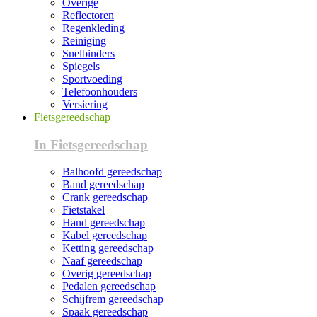
Overige
Reflectoren
Regenkleding
Reiniging
Snelbinders
Spiegels
Sportvoeding
Telefoonhouders
Versiering
Fietsgereedschap
In Fietsgereedschap
Balhoofd gereedschap
Band gereedschap
Crank gereedschap
Fietstakel
Hand gereedschap
Kabel gereedschap
Ketting gereedschap
Naaf gereedschap
Overig gereedschap
Pedalen gereedschap
Schijfrem gereedschap
Spaak gereedschap