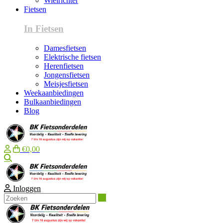
Wielrichter
Fietsen
In Fietsen
Damesfietsen
Elektrische fietsen
Herenfietsen
Jongensfietsen
Meisjesfietsen
Weekaanbiedingen
Bulkaanbiedingen
Blog
€0,00
Zoeken
Inloggen
Zoeken