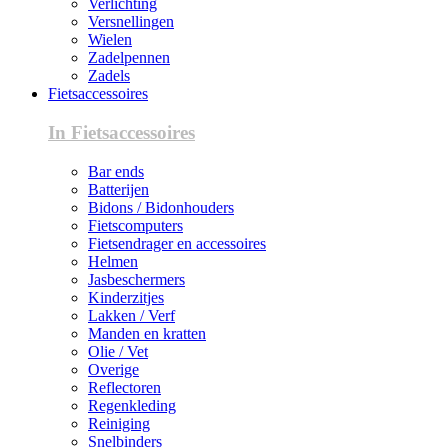
Verlichting
Versnellingen
Wielen
Zadelpennen
Zadels
Fietsaccessoires
In Fietsaccessoires
Bar ends
Batterijen
Bidons / Bidonhouders
Fietscomputers
Fietsendrager en accessoires
Helmen
Jasbeschermers
Kinderzitjes
Lakken / Verf
Manden en kratten
Olie / Vet
Overige
Reflectoren
Regenkleding
Reiniging
Snelbinders