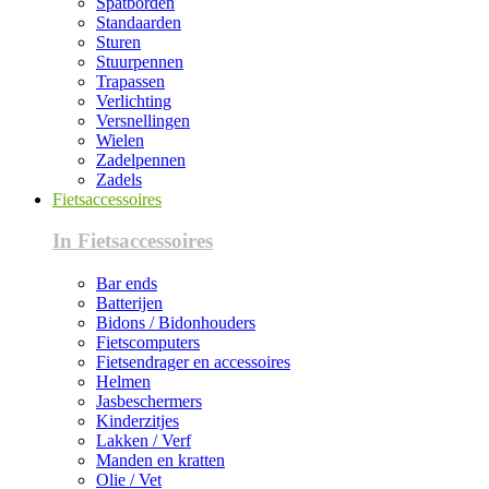
Spatborden
Standaarden
Sturen
Stuurpennen
Trapassen
Verlichting
Versnellingen
Wielen
Zadelpennen
Zadels
Fietsaccessoires
In Fietsaccessoires
Bar ends
Batterijen
Bidons / Bidonhouders
Fietscomputers
Fietsendrager en accessoires
Helmen
Jasbeschermers
Kinderzitjes
Lakken / Verf
Manden en kratten
Olie / Vet