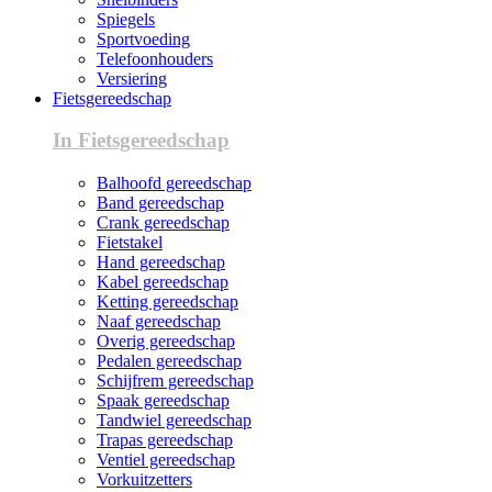
Spiegels
Sportvoeding
Telefoonhouders
Versiering
Fietsgereedschap
In Fietsgereedschap
Balhoofd gereedschap
Band gereedschap
Crank gereedschap
Fietstakel
Hand gereedschap
Kabel gereedschap
Ketting gereedschap
Naaf gereedschap
Overig gereedschap
Pedalen gereedschap
Schijfrem gereedschap
Spaak gereedschap
Tandwiel gereedschap
Trapas gereedschap
Ventiel gereedschap
Vorkuitzetters