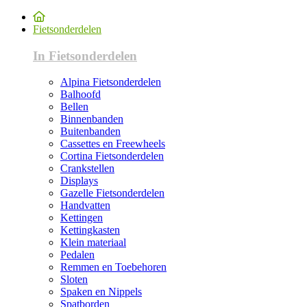
Fietsonderdelen
In Fietsonderdelen
Alpina Fietsonderdelen
Balhoofd
Bellen
Binnenbanden
Buitenbanden
Cassettes en Freewheels
Cortina Fietsonderdelen
Crankstellen
Displays
Gazelle Fietsonderdelen
Handvatten
Kettingen
Kettingkasten
Klein materiaal
Pedalen
Remmen en Toebehoren
Sloten
Spaken en Nippels
Spatborden