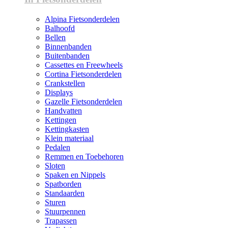
Alpina Fietsonderdelen
Balhoofd
Bellen
Binnenbanden
Buitenbanden
Cassettes en Freewheels
Cortina Fietsonderdelen
Crankstellen
Displays
Gazelle Fietsonderdelen
Handvatten
Kettingen
Kettingkasten
Klein materiaal
Pedalen
Remmen en Toebehoren
Sloten
Spaken en Nippels
Spatborden
Standaarden
Sturen
Stuurpennen
Trapassen