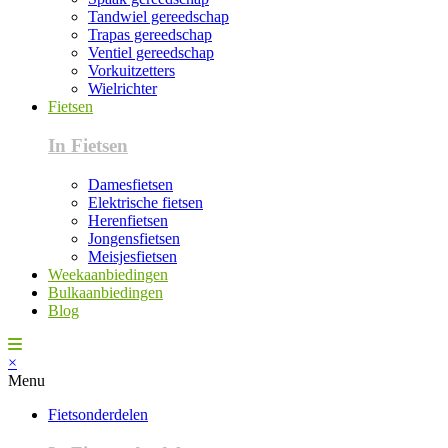
Tandwiel gereedschap
Trapas gereedschap
Ventiel gereedschap
Vorkuitzetters
Wielrichter
Fietsen
In Fietsen
Damesfietsen
Elektrische fietsen
Herenfietsen
Jongensfietsen
Meisjesfietsen
Weekaanbiedingen
Bulkaanbiedingen
Blog
×
Menu
Fietsonderdelen