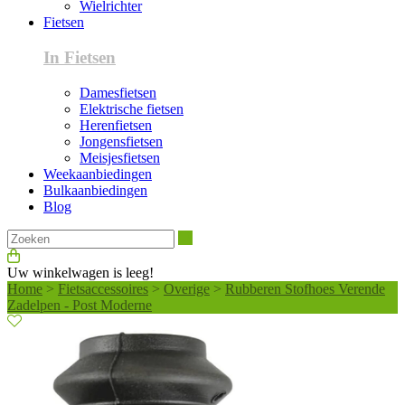
Wielrichter
Fietsen
In Fietsen
Damesfietsen
Elektrische fietsen
Herenfietsen
Jongensfietsen
Meisjesfietsen
Weekaanbiedingen
Bulkaanbiedingen
Blog
Zoeken
Uw winkelwagen is leeg!
Home
>
Fietsaccessoires
>
Overige
>
Rubberen Stofhoes Verende
Zadelpen - Post Moderne