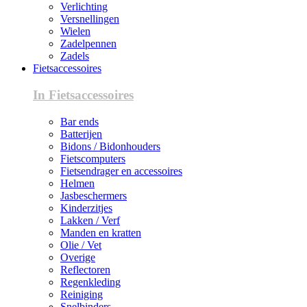
Verlichting
Versnellingen
Wielen
Zadelpennen
Zadels
Fietsaccessoires
In Fietsaccessoires
Bar ends
Batterijen
Bidons / Bidonhouders
Fietscomputers
Fietsendrager en accessoires
Helmen
Jasbeschermers
Kinderzitjes
Lakken / Verf
Manden en kratten
Olie / Vet
Overige
Reflectoren
Regenkleding
Reiniging
Snelbinders