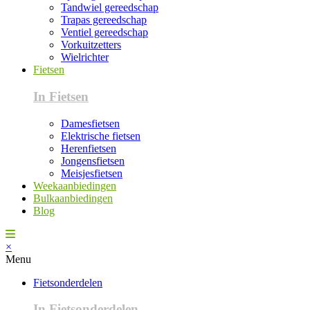
Tandwiel gereedschap
Trapas gereedschap
Ventiel gereedschap
Vorkuitzetters
Wielrichter
Fietsen
In Fietsen
Damesfietsen
Elektrische fietsen
Herenfietsen
Jongensfietsen
Meisjesfietsen
Weekaanbiedingen
Bulkaanbiedingen
Blog
×
Menu
Fietsonderdelen
In Fietsonderdelen