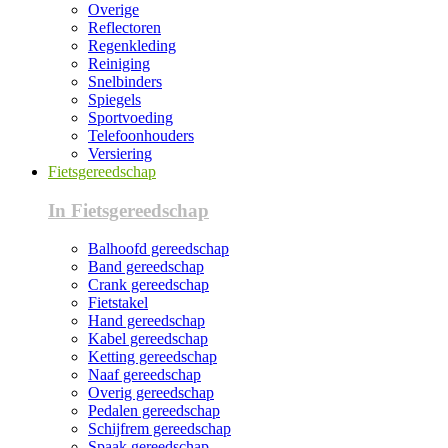
Overige
Reflectoren
Regenkleding
Reiniging
Snelbinders
Spiegels
Sportvoeding
Telefoonhouders
Versiering
Fietsgereedschap
In Fietsgereedschap
Balhoofd gereedschap
Band gereedschap
Crank gereedschap
Fietstakel
Hand gereedschap
Kabel gereedschap
Ketting gereedschap
Naaf gereedschap
Overig gereedschap
Pedalen gereedschap
Schijfrem gereedschap
Spaak gereedschap