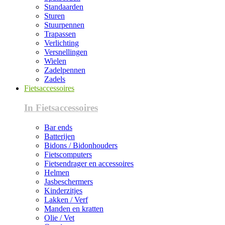
Standaarden
Sturen
Stuurpennen
Trapassen
Verlichting
Versnellingen
Wielen
Zadelpennen
Zadels
Fietsaccessoires
In Fietsaccessoires
Bar ends
Batterijen
Bidons / Bidonhouders
Fietscomputers
Fietsendrager en accessoires
Helmen
Jasbeschermers
Kinderzitjes
Lakken / Verf
Manden en kratten
Olie / Vet