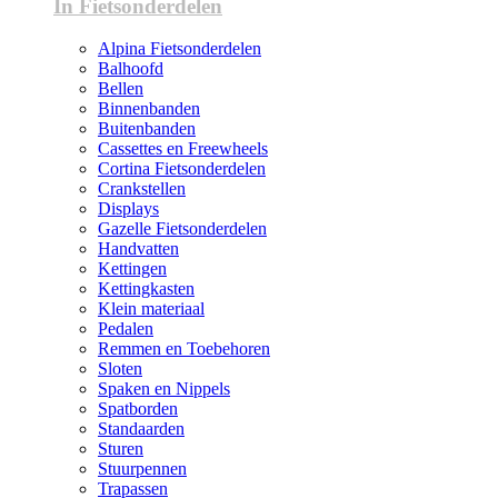
In Fietsonderdelen
Alpina Fietsonderdelen
Balhoofd
Bellen
Binnenbanden
Buitenbanden
Cassettes en Freewheels
Cortina Fietsonderdelen
Crankstellen
Displays
Gazelle Fietsonderdelen
Handvatten
Kettingen
Kettingkasten
Klein materiaal
Pedalen
Remmen en Toebehoren
Sloten
Spaken en Nippels
Spatborden
Standaarden
Sturen
Stuurpennen
Trapassen