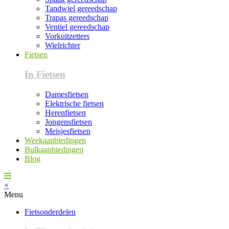
Tandwiel gereedschap
Trapas gereedschap
Ventiel gereedschap
Vorkuitzetters
Wielrichter
Fietsen
In Fietsen
Damesfietsen
Elektrische fietsen
Herenfietsen
Jongensfietsen
Meisjesfietsen
Weekaanbiedingen
Bulkaanbiedingen
Blog
×
Menu
Fietsonderdelen