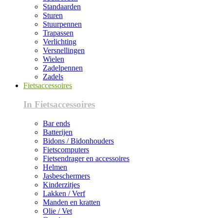
Standaarden
Sturen
Stuurpennen
Trapassen
Verlichting
Versnellingen
Wielen
Zadelpennen
Zadels
Fietsaccessoires
In Fietsaccessoires
Bar ends
Batterijen
Bidons / Bidonhouders
Fietscomputers
Fietsendrager en accessoires
Helmen
Jasbeschermers
Kinderzitjes
Lakken / Verf
Manden en kratten
Olie / Vet