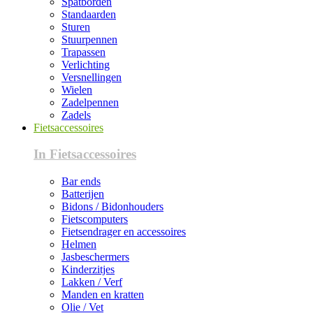
Spatborden
Standaarden
Sturen
Stuurpennen
Trapassen
Verlichting
Versnellingen
Wielen
Zadelpennen
Zadels
Fietsaccessoires
In Fietsaccessoires
Bar ends
Batterijen
Bidons / Bidonhouders
Fietscomputers
Fietsendrager en accessoires
Helmen
Jasbeschermers
Kinderzitjes
Lakken / Verf
Manden en kratten
Olie / Vet