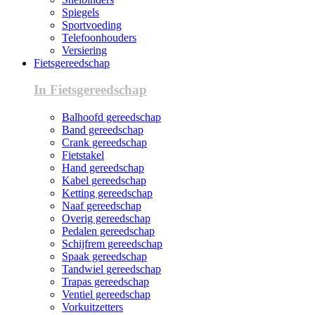
Spiegels
Sportvoeding
Telefoonhouders
Versiering
Fietsgereedschap
In Fietsgereedschap
Balhoofd gereedschap
Band gereedschap
Crank gereedschap
Fietstakel
Hand gereedschap
Kabel gereedschap
Ketting gereedschap
Naaf gereedschap
Overig gereedschap
Pedalen gereedschap
Schijfrem gereedschap
Spaak gereedschap
Tandwiel gereedschap
Trapas gereedschap
Ventiel gereedschap
Vorkuitzetters