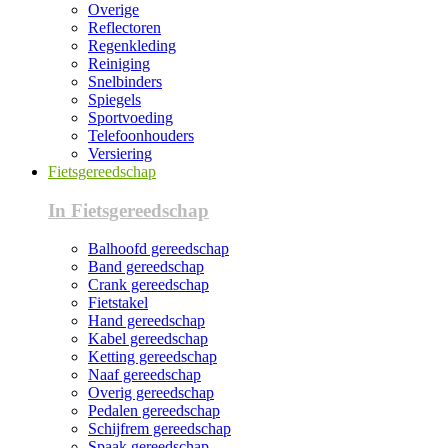
Overige
Reflectoren
Regenkleding
Reiniging
Snelbinders
Spiegels
Sportvoeding
Telefoonhouders
Versiering
Fietsgereedschap
In Fietsgereedschap
Balhoofd gereedschap
Band gereedschap
Crank gereedschap
Fietstakel
Hand gereedschap
Kabel gereedschap
Ketting gereedschap
Naaf gereedschap
Overig gereedschap
Pedalen gereedschap
Schijfrem gereedschap
Spaak gereedschap