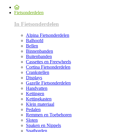
Fietsonderdelen
In Fietsonderdelen
Alpina Fietsonderdelen
Balhoofd
Bellen
Binnenbanden
Buitenbanden
Cassettes en Freewheels
Cortina Fietsonderdelen
Crankstellen
Displays
Gazelle Fietsonderdelen
Handvatten
Kettingen
Kettingkasten
Klein materiaal
Pedalen
Remmen en Toebehoren
Sloten
Spaken en Nippels
Spatborden