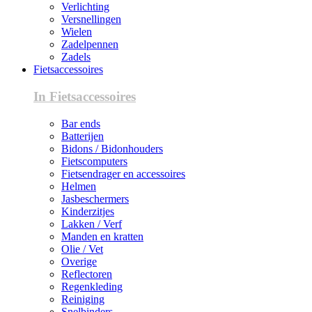
Verlichting
Versnellingen
Wielen
Zadelpennen
Zadels
Fietsaccessoires
In Fietsaccessoires
Bar ends
Batterijen
Bidons / Bidonhouders
Fietscomputers
Fietsendrager en accessoires
Helmen
Jasbeschermers
Kinderzitjes
Lakken / Verf
Manden en kratten
Olie / Vet
Overige
Reflectoren
Regenkleding
Reiniging
Snelbinders