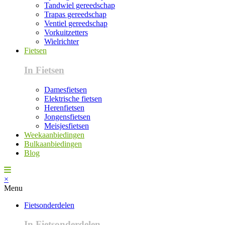
Tandwiel gereedschap
Trapas gereedschap
Ventiel gereedschap
Vorkuitzetters
Wielrichter
Fietsen
In Fietsen
Damesfietsen
Elektrische fietsen
Herenfietsen
Jongensfietsen
Meisjesfietsen
Weekaanbiedingen
Bulkaanbiedingen
Blog
×
Menu
Fietsonderdelen
In Fietsonderdelen