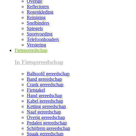
Overige
Reflectoren
Regenkleding
Reiniging
Snelbinders
Spiegels
Sportvoeding
Telefoonhouders
Versiering
Fietsgereedschap
In Fietsgereedschap
Balhoofd gereedschap
Band gereedschap
Crank gereedschap
Fietstakel
Hand gereedschap
Kabel gereedschap
Ketting gereedschap
Naaf gereedschap
Overig gereedschap
Pedalen gereedschap
Schijfrem gereedschap
Spaak gereedschap