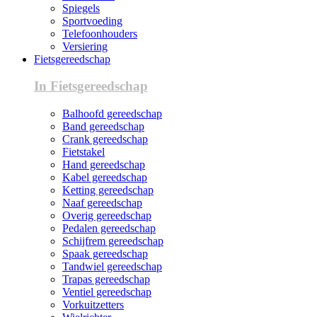
Spiegels
Sportvoeding
Telefoonhouders
Versiering
Fietsgereedschap
In Fietsgereedschap
Balhoofd gereedschap
Band gereedschap
Crank gereedschap
Fietstakel
Hand gereedschap
Kabel gereedschap
Ketting gereedschap
Naaf gereedschap
Overig gereedschap
Pedalen gereedschap
Schijfrem gereedschap
Spaak gereedschap
Tandwiel gereedschap
Trapas gereedschap
Ventiel gereedschap
Vorkuitzetters