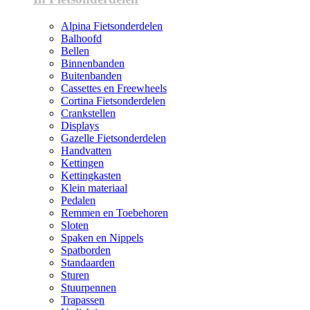
Alpina Fietsonderdelen
Balhoofd
Bellen
Binnenbanden
Buitenbanden
Cassettes en Freewheels
Cortina Fietsonderdelen
Crankstellen
Displays
Gazelle Fietsonderdelen
Handvatten
Kettingen
Kettingkasten
Klein materiaal
Pedalen
Remmen en Toebehoren
Sloten
Spaken en Nippels
Spatborden
Standaarden
Sturen
Stuurpennen
Trapassen