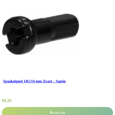
Spaaknippel 14G/14 mm Zwart - Sapim
€
0,20
Bestel nu