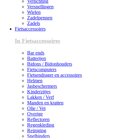
Verlichting
Versnellingen
Wielen
Zadelpennen
Zadels
Fietsaccessoires
In Fietsaccessoires
Bar ends
Batterijen
Bidons / Bidonhouders
Fietscomputers
Fietsendrager en accessoires
Helmen
Jasbeschermers
Kinderzitjes
Lakken / Verf
Manden en kratten
Olie / Vet
Overige
Reflectoren
Regenkleding
Reiniging
Snelbinders