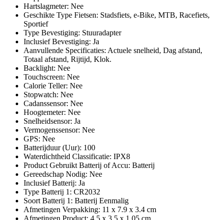
Hartslagmeter: Nee
Geschikte Type Fietsen: Stadsfiets, e-Bike, MTB, Racefiets,
Sportief
Type Bevestiging: Stuuradapter
Inclusief Bevestiging: Ja
Aanvullende Specificaties: Actuele snelheid, Dag afstand,
Totaal afstand, Rijtijd, Klok.
Backlight: Nee
Touchscreen: Nee
Calorie Teller: Nee
Stopwatch: Nee
Cadanssensor: Nee
Hoogtemeter: Nee
Snelheidsensor: Ja
Vermogenssensor: Nee
GPS: Nee
Batterijduur (Uur): 100
Waterdichtheid Classificatie: IPX8
Product Gebruikt Batterij of Accu: Batterij
Gereedschap Nodig: Nee
Inclusief Batterij: Ja
Type Batterij 1: CR2032
Soort Batterij 1: Batterij Eenmalig
Afmetingen Verpakking: 11 x 7.9 x 3.4 cm
Afmetingen Product: 4.5 x 3.5 x 1.05 cm