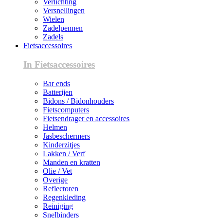
Verlichting
Versnellingen
Wielen
Zadelpennen
Zadels
Fietsaccessoires
In Fietsaccessoires
Bar ends
Batterijen
Bidons / Bidonhouders
Fietscomputers
Fietsendrager en accessoires
Helmen
Jasbeschermers
Kinderzitjes
Lakken / Verf
Manden en kratten
Olie / Vet
Overige
Reflectoren
Regenkleding
Reiniging
Snelbinders