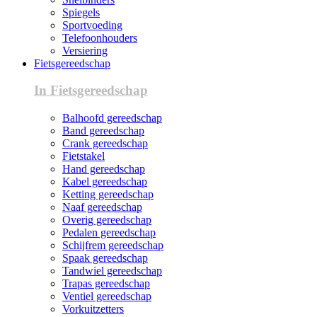
Spiegels
Sportvoeding
Telefoonhouders
Versiering
Fietsgereedschap
In Fietsgereedschap
Balhoofd gereedschap
Band gereedschap
Crank gereedschap
Fietstakel
Hand gereedschap
Kabel gereedschap
Ketting gereedschap
Naaf gereedschap
Overig gereedschap
Pedalen gereedschap
Schijfrem gereedschap
Spaak gereedschap
Tandwiel gereedschap
Trapas gereedschap
Ventiel gereedschap
Vorkuitzetters