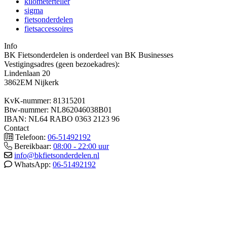
kilometerteller
sigma
fietsonderdelen
fietsaccessoires
Info
BK Fietsonderdelen is onderdeel van BK Businesses
Vestigingsadres (geen bezoekadres):
Lindenlaan 20
3862EM Nijkerk
KvK-nummer: 81315201
Btw-nummer: NL862046038B01
IBAN: NL64 RABO 0363 2123 96
Contact
Telefoon:
06-51492192
Bereikbaar:
08:00 - 22:00 uur
info@bkfietsonderdelen.nl
WhatsApp:
06-51492192