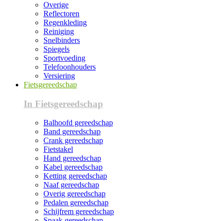
Overige
Reflectoren
Regenkleding
Reiniging
Snelbinders
Spiegels
Sportvoeding
Telefoonhouders
Versiering
Fietsgereedschap
In Fietsgereedschap
Balhoofd gereedschap
Band gereedschap
Crank gereedschap
Fietstakel
Hand gereedschap
Kabel gereedschap
Ketting gereedschap
Naaf gereedschap
Overig gereedschap
Pedalen gereedschap
Schijfrem gereedschap
Spaak gereedschap