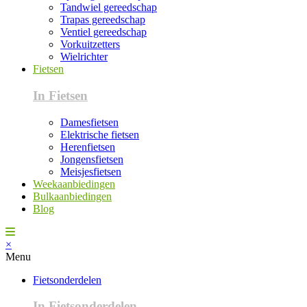
Tandwiel gereedschap
Trapas gereedschap
Ventiel gereedschap
Vorkuitzetters
Wielrichter
Fietsen
In Fietsen
Damesfietsen
Elektrische fietsen
Herenfietsen
Jongensfietsen
Meisjesfietsen
Weekaanbiedingen
Bulkaanbiedingen
Blog
×
Menu
Fietsonderdelen
In Fietsonderdelen