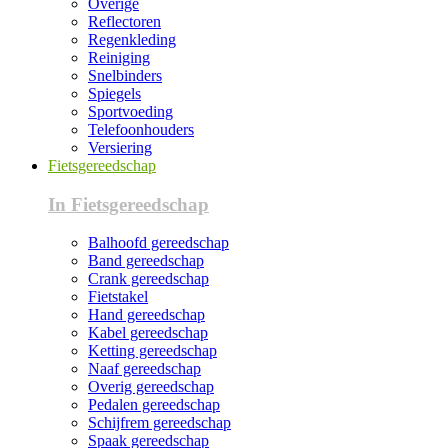
Overige
Reflectoren
Regenkleding
Reiniging
Snelbinders
Spiegels
Sportvoeding
Telefoonhouders
Versiering
Fietsgereedschap
In Fietsgereedschap
Balhoofd gereedschap
Band gereedschap
Crank gereedschap
Fietstakel
Hand gereedschap
Kabel gereedschap
Ketting gereedschap
Naaf gereedschap
Overig gereedschap
Pedalen gereedschap
Schijfrem gereedschap
Spaak gereedschap