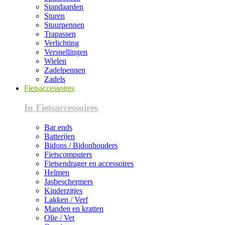
Standaarden
Sturen
Stuurpennen
Trapassen
Verlichting
Versnellingen
Wielen
Zadelpennen
Zadels
Fietsaccessoires
In Fietsaccessoires
Bar ends
Batterijen
Bidons / Bidonhouders
Fietscomputers
Fietsendrager en accessoires
Helmen
Jasbeschermers
Kinderzitjes
Lakken / Verf
Manden en kratten
Olie / Vet