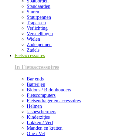
Spatborden
Standaarden
Sturen
Stuurpennen
Trapassen
Verlichting
Versnellingen
Wielen
Zadelpennen
Zadels
Fietsaccessoires
In Fietsaccessoires
Bar ends
Batterijen
Bidons / Bidonhouders
Fietscomputers
Fietsendrager en accessoires
Helmen
Jasbeschermers
Kinderzitjes
Lakken / Verf
Manden en kratten
Olie / Vet