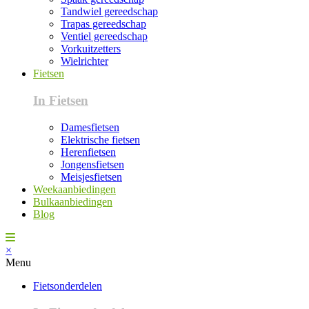
Tandwiel gereedschap
Trapas gereedschap
Ventiel gereedschap
Vorkuitzetters
Wielrichter
Fietsen
In Fietsen
Damesfietsen
Elektrische fietsen
Herenfietsen
Jongensfietsen
Meisjesfietsen
Weekaanbiedingen
Bulkaanbiedingen
Blog
×
Menu
Fietsonderdelen