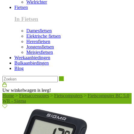
Wielrichter
Fietsen
In Fietsen
Damesfietsen
Elektrische fietsen
Herenfietsen
Jongensfietsen
Meisjesfietsen
Weekaanbiedingen
Bulkaanbiedingen
Blog
Zoeken
Uw winkelwagen is leeg!
Home
>
Fietsaccessoires
>
Fietscomputers
>
Fietscomputer BC 5.0
WR - Sigma