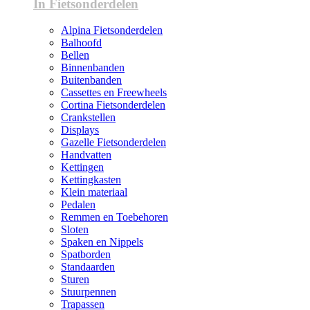
In Fietsonderdelen
Alpina Fietsonderdelen
Balhoofd
Bellen
Binnenbanden
Buitenbanden
Cassettes en Freewheels
Cortina Fietsonderdelen
Crankstellen
Displays
Gazelle Fietsonderdelen
Handvatten
Kettingen
Kettingkasten
Klein materiaal
Pedalen
Remmen en Toebehoren
Sloten
Spaken en Nippels
Spatborden
Standaarden
Sturen
Stuurpennen
Trapassen