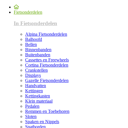
Fietsonderdelen
In Fietsonderdelen
Alpina Fietsonderdelen
Balhoofd
Bellen
Binnenbanden
Buitenbanden
Cassettes en Freewheels
Cortina Fietsonderdelen
Crankstellen
Displays
Gazelle Fietsonderdelen
Handvatten
Kettingen
Kettingkasten
Klein materiaal
Pedalen
Remmen en Toebehoren
Sloten
Spaken en Nippels
Spatborden