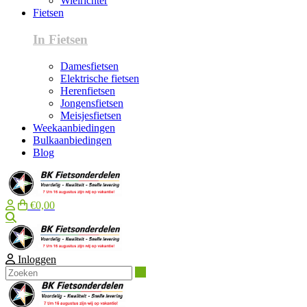
Wielrichter
Fietsen
In Fietsen
Damesfietsen
Elektrische fietsen
Herenfietsen
Jongensfietsen
Meisjesfietsen
Weekaanbiedingen
Bulkaanbiedingen
Blog
€0,00
Zoeken
Inloggen
Zoeken