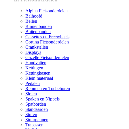
Alpina Fietsonderdelen
Balhoofd
Bellen
Binnenbanden
Buitenbanden
Cassettes en Freewheels
Cortina Fietsonderdelen
Crankstellen
Displays
Gazelle Fietsonderdelen
Handvatten
Kettingen
Kettingkasten
Klein materiaal
Pedalen
Remmen en Toebehoren
Sloten
Spaken en Nippels
Spatborden
Standaarden
Sturen
Stuurpennen
Trapassen