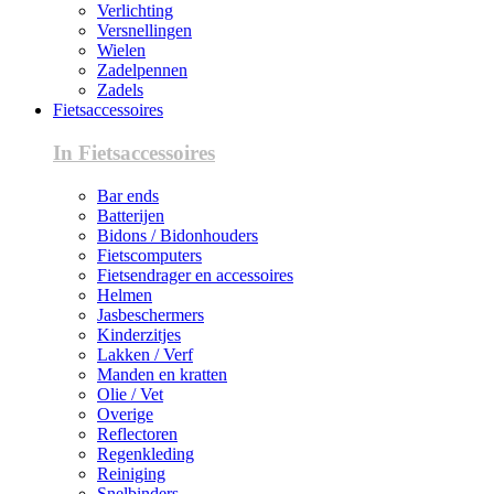
Verlichting
Versnellingen
Wielen
Zadelpennen
Zadels
Fietsaccessoires
In Fietsaccessoires
Bar ends
Batterijen
Bidons / Bidonhouders
Fietscomputers
Fietsendrager en accessoires
Helmen
Jasbeschermers
Kinderzitjes
Lakken / Verf
Manden en kratten
Olie / Vet
Overige
Reflectoren
Regenkleding
Reiniging
Snelbinders