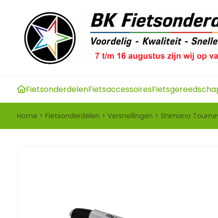
Fietsonderdelen
Fietsaccessoires
Fietsgereedscha
Home
>
Fietsonderdelen
>
Versnellingen
>
Shimano Tourney 