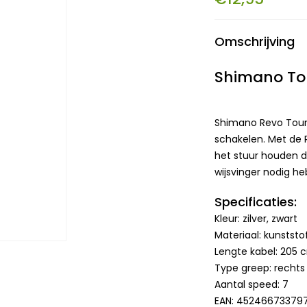
Omschrijving
Shimano Tou
Shimano Revo Tourn
schakelen. Met de R
het stuur houden d
wijsvinger nodig h
Specificaties:
Kleur: zilver, zwart
Materiaal: kunststof
Lengte kabel: 205 
Type greep: rechts
Aantal speed: 7
EAN: 45246673379