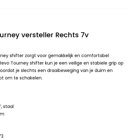
rney versteller Rechts 7v
ey shifter zorgt voor gemakkelijk en comfortabel
evo Tourney shifter kun je een veilige en stabiele grip op
oordat je slechts een draaibeweging van je duim en
ebt om te schakelen.
, staal
cm
73