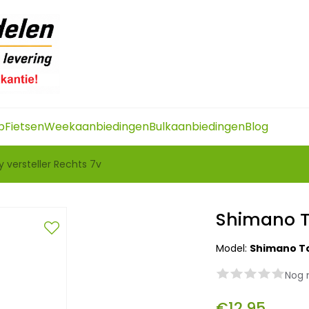
p
Fietsen
Weekaanbiedingen
Bulkaanbiedingen
Blog
versteller Rechts 7v
Shimano To
Model:
Shimano To
Nog 
€12,95