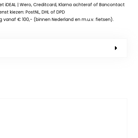
et iDEAL | Wero, Creditcard, Klarna achteraf of Bancontact
enst kiezen: PostNL, DHL of DPD
g vanaf € 100,- (binnen Nederland en m.u.v. fietsen).