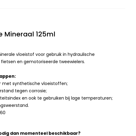
ie Mineraal 125ml
nerale vloeistof voor gebruik in hydraulische
fietsen en gemotoriseerde tweewielers.
appen:
 met synthetische vloeistoffen;
rstand tegen corrosie;
teitsindex en ook te gebruiken bij lage temperaturen;
ingsweerstand.
860
nodig dan momenteel beschikbaar?