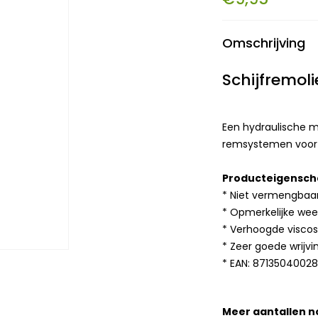
Omschrijving
Schijfremol
Een hydraulische mi
remsystemen voor 
Producteigensch
* Niet vermengbaar
* Opmerkelijke wee
* Verhoogde viscos
* Zeer goede wrijv
* EAN: 8713504002
Meer aantallen 