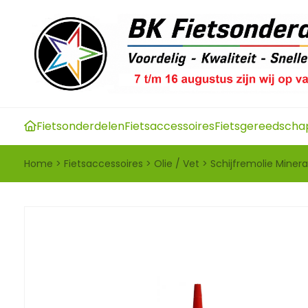
Fietsonderdelen
Fietsaccessoires
Fietsgereedscha
Home
>
Fietsaccessoires
>
Olie / Vet
>
Schijfremolie Minera