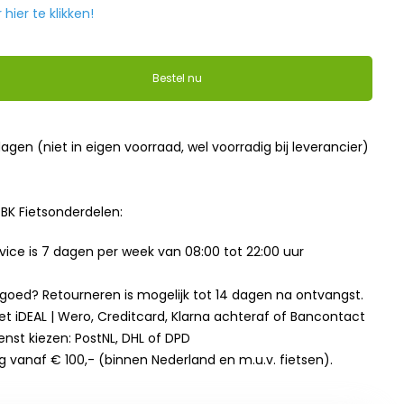
ier te klikken!
Bestel nu
dagen (niet in eigen voorraad, wel voorradig bij leverancier)
BK Fietsonderdelen:
ice is 7 dagen per week van 08:00 tot 22:00 uur
t goed? Retourneren is mogelijk tot 14 dagen na ontvangst.
et iDEAL | Wero, Creditcard, Klarna achteraf of Bancontact
enst kiezen: PostNL, DHL of DPD
g vanaf € 100,- (binnen Nederland en m.u.v. fietsen).