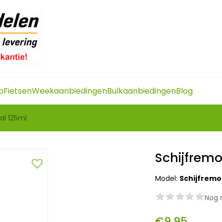
p
Fietsen
Weekaanbiedingen
Bulkaanbiedingen
Blog
al 125ml
Schijfremo
Model:
Schijfremo
Nog 
€9,95