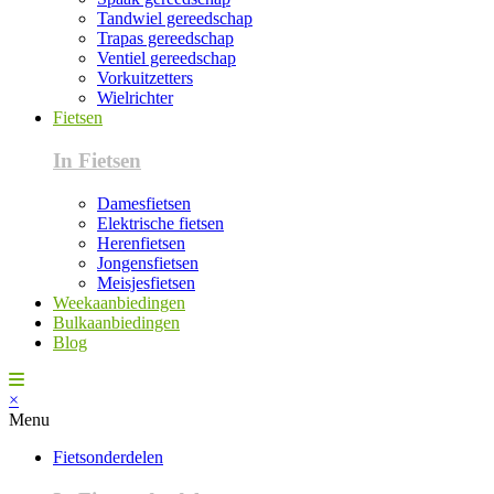
Tandwiel gereedschap
Trapas gereedschap
Ventiel gereedschap
Vorkuitzetters
Wielrichter
Fietsen
In Fietsen
Damesfietsen
Elektrische fietsen
Herenfietsen
Jongensfietsen
Meisjesfietsen
Weekaanbiedingen
Bulkaanbiedingen
Blog
×
Menu
Fietsonderdelen