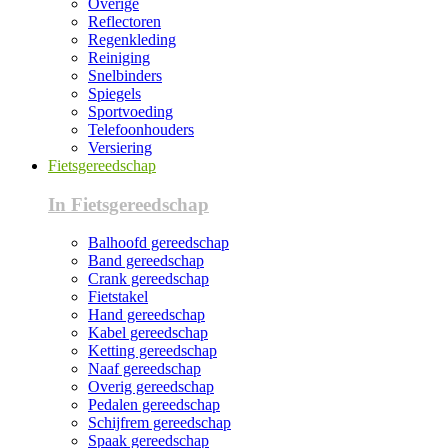
Overige
Reflectoren
Regenkleding
Reiniging
Snelbinders
Spiegels
Sportvoeding
Telefoonhouders
Versiering
Fietsgereedschap
In Fietsgereedschap
Balhoofd gereedschap
Band gereedschap
Crank gereedschap
Fietstakel
Hand gereedschap
Kabel gereedschap
Ketting gereedschap
Naaf gereedschap
Overig gereedschap
Pedalen gereedschap
Schijfrem gereedschap
Spaak gereedschap