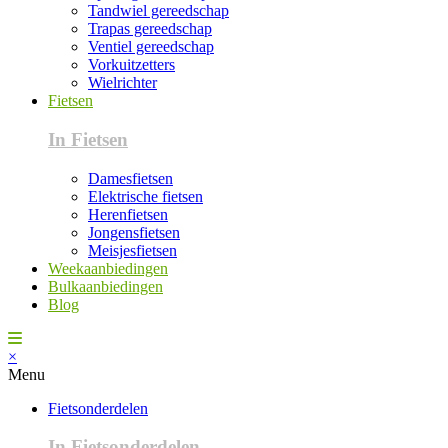
Tandwiel gereedschap
Trapas gereedschap
Ventiel gereedschap
Vorkuitzetters
Wielrichter
Fietsen
In Fietsen
Damesfietsen
Elektrische fietsen
Herenfietsen
Jongensfietsen
Meisjesfietsen
Weekaanbiedingen
Bulkaanbiedingen
Blog
×
Menu
Fietsonderdelen
In Fietsonderdelen