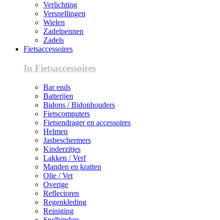
Verlichting
Versnellingen
Wielen
Zadelpennen
Zadels
Fietsaccessoires
In Fietsaccessoires
Bar ends
Batterijen
Bidons / Bidonhouders
Fietscomputers
Fietsendrager en accessoires
Helmen
Jasbeschermers
Kinderzitjes
Lakken / Verf
Manden en kratten
Olie / Vet
Overige
Reflectoren
Regenkleding
Reiniging
Snelbinders