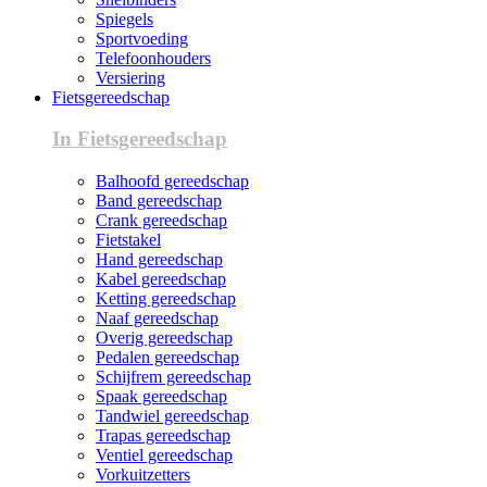
Spiegels
Sportvoeding
Telefoonhouders
Versiering
Fietsgereedschap
In Fietsgereedschap
Balhoofd gereedschap
Band gereedschap
Crank gereedschap
Fietstakel
Hand gereedschap
Kabel gereedschap
Ketting gereedschap
Naaf gereedschap
Overig gereedschap
Pedalen gereedschap
Schijfrem gereedschap
Spaak gereedschap
Tandwiel gereedschap
Trapas gereedschap
Ventiel gereedschap
Vorkuitzetters