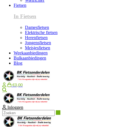
Wielrichter
Fietsen
In Fietsen
Damesfietsen
Elektrische fietsen
Herenfietsen
Jongensfietsen
Meisjesfietsen
Weekaanbiedingen
Bulkaanbiedingen
Blog
€0,00
Zoeken
Inloggen
Zoeken