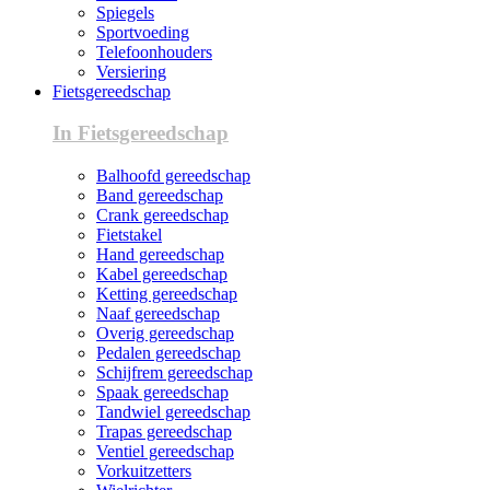
Spiegels
Sportvoeding
Telefoonhouders
Versiering
Fietsgereedschap
In Fietsgereedschap
Balhoofd gereedschap
Band gereedschap
Crank gereedschap
Fietstakel
Hand gereedschap
Kabel gereedschap
Ketting gereedschap
Naaf gereedschap
Overig gereedschap
Pedalen gereedschap
Schijfrem gereedschap
Spaak gereedschap
Tandwiel gereedschap
Trapas gereedschap
Ventiel gereedschap
Vorkuitzetters