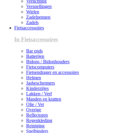
Verlichting
Versnellingen
Wielen
Zadelpennen
Zadels
Fietsaccessoires
In Fietsaccessoires
Bar ends
Batterijen
Bidons / Bidonhouders
Fietscomputers
Fietsendrager en accessoires
Helmen
Jasbeschermers
Kinderzitjes
Lakken / Verf
Manden en kratten
Olie / Vet
Overige
Reflectoren
Regenkleding
Reiniging
Snelbinders