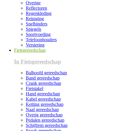
Overige
Reflectoren
Regenkleding
Reiniging
Snelbinders
Spiegels
Sportvoeding
Telefoonhouders
Versiering
Fietsgereedschap
In Fietsgereedschap
Balhoofd gereedschap
Band gereedschap
Crank gereedschap
Fietstakel
Hand gereedschap
Kabel gereedschap
Ketting gereedschap
Naaf gereedschap
Overig gereedschap
Pedalen gereedschap
Schijfrem gereedschap
Spaak gereedschap