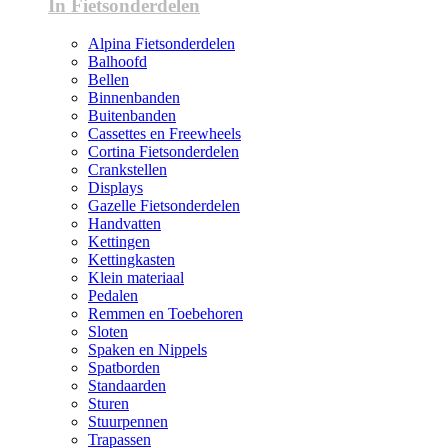
In Fietsonderdelen
Alpina Fietsonderdelen
Balhoofd
Bellen
Binnenbanden
Buitenbanden
Cassettes en Freewheels
Cortina Fietsonderdelen
Crankstellen
Displays
Gazelle Fietsonderdelen
Handvatten
Kettingen
Kettingkasten
Klein materiaal
Pedalen
Remmen en Toebehoren
Sloten
Spaken en Nippels
Spatborden
Standaarden
Sturen
Stuurpennen
Trapassen