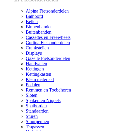
Alpina Fietsonderdelen
Balhoofd
Bellen
Binnenbanden
Buitenbanden
Cassettes en Freewheels
Cortina Fietsonderdelen
Crankstellen
Displays
Gazelle Fietsonderdelen
Handvatten
Kettingen
Kettingkasten
Klein materiaal
Pedalen
Remmen en Toebehoren
Sloten
Spaken en Nippels
Spatborden
Standaarden
Sturen
Stuurpennen
Trapassen