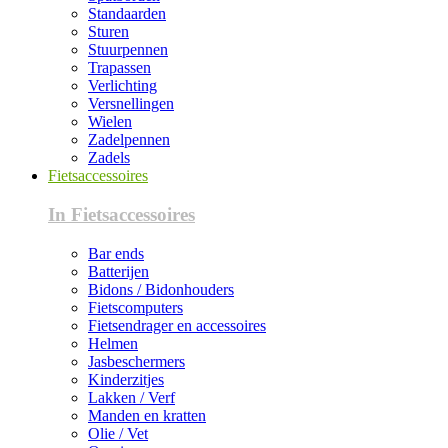
Standaarden
Sturen
Stuurpennen
Trapassen
Verlichting
Versnellingen
Wielen
Zadelpennen
Zadels
Fietsaccessoires
In Fietsaccessoires
Bar ends
Batterijen
Bidons / Bidonhouders
Fietscomputers
Fietsendrager en accessoires
Helmen
Jasbeschermers
Kinderzitjes
Lakken / Verf
Manden en kratten
Olie / Vet