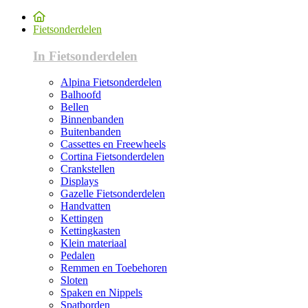
Fietsonderdelen
In Fietsonderdelen
Alpina Fietsonderdelen
Balhoofd
Bellen
Binnenbanden
Buitenbanden
Cassettes en Freewheels
Cortina Fietsonderdelen
Crankstellen
Displays
Gazelle Fietsonderdelen
Handvatten
Kettingen
Kettingkasten
Klein materiaal
Pedalen
Remmen en Toebehoren
Sloten
Spaken en Nippels
Spatborden