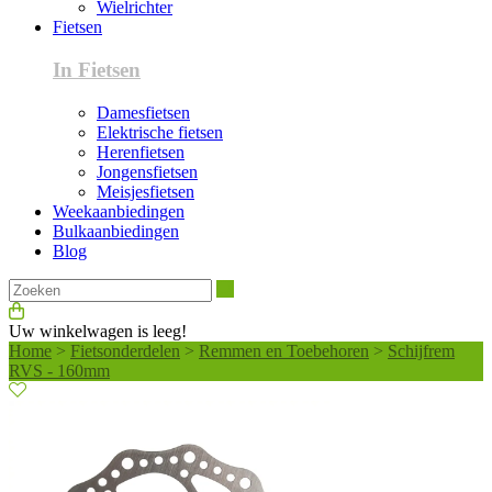
Wielrichter
Fietsen
In Fietsen
Damesfietsen
Elektrische fietsen
Herenfietsen
Jongensfietsen
Meisjesfietsen
Weekaanbiedingen
Bulkaanbiedingen
Blog
Zoeken
Uw winkelwagen is leeg!
Home
>
Fietsonderdelen
>
Remmen en Toebehoren
>
Schijfrem
RVS - 160mm