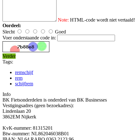
Note:
HTML-code wordt niet vertaald!
Oordeel:
Slecht
Goed
Voer onderstaande code in:
Verder
Tags:
remschijf
rem
schijfrem
Info
BK Fietsonderdelen is onderdeel van BK Businesses
Vestigingsadres (geen bezoekadres):
Lindenlaan 20
3862EM Nijkerk
KvK-nummer: 81315201
Btw-nummer: NL862046038B01
IBAN: NL64 RABO 0363 2123 96