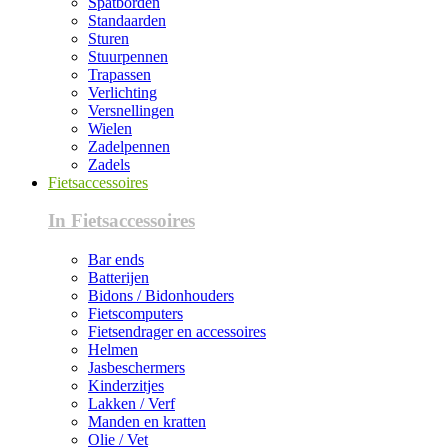
Spatborden
Standaarden
Sturen
Stuurpennen
Trapassen
Verlichting
Versnellingen
Wielen
Zadelpennen
Zadels
Fietsaccessoires
In Fietsaccessoires
Bar ends
Batterijen
Bidons / Bidonhouders
Fietscomputers
Fietsendrager en accessoires
Helmen
Jasbeschermers
Kinderzitjes
Lakken / Verf
Manden en kratten
Olie / Vet