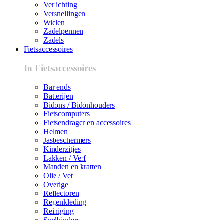
Verlichting
Versnellingen
Wielen
Zadelpennen
Zadels
Fietsaccessoires
In Fietsaccessoires
Bar ends
Batterijen
Bidons / Bidonhouders
Fietscomputers
Fietsendrager en accessoires
Helmen
Jasbeschermers
Kinderzitjes
Lakken / Verf
Manden en kratten
Olie / Vet
Overige
Reflectoren
Regenkleding
Reiniging
Snelbinders