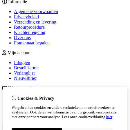
Informatie
Algemene voorwaarden
Privacybeleid
Verzending en levering
Retourprocedure
Klachtenregeling
Over ons
Framemaat bepalen
Mijn account
Inloggen
Bestelhistorie
Verlanglijst
Nieuwsbrief
Klantenservice
Contact
Cookies & Privacy
Retourneren
We gebruiken cookies en andere technieken om websiteverkeer te
Sitemap
analyseren. Ook delen we informatie over uw gebruik van onze site
Veelgestelde vragen
met onze partners voor analyse.
Lees onze cookieverklaring
hier