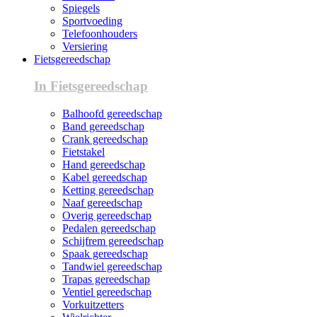
Spiegels
Sportvoeding
Telefoonhouders
Versiering
Fietsgereedschap
In Fietsgereedschap
Balhoofd gereedschap
Band gereedschap
Crank gereedschap
Fietstakel
Hand gereedschap
Kabel gereedschap
Ketting gereedschap
Naaf gereedschap
Overig gereedschap
Pedalen gereedschap
Schijfrem gereedschap
Spaak gereedschap
Tandwiel gereedschap
Trapas gereedschap
Ventiel gereedschap
Vorkuitzetters