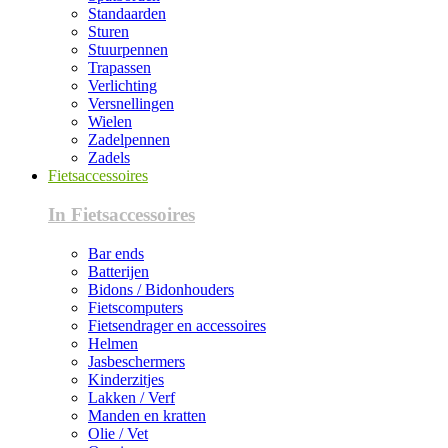
Standaarden
Sturen
Stuurpennen
Trapassen
Verlichting
Versnellingen
Wielen
Zadelpennen
Zadels
Fietsaccessoires
In Fietsaccessoires
Bar ends
Batterijen
Bidons / Bidonhouders
Fietscomputers
Fietsendrager en accessoires
Helmen
Jasbeschermers
Kinderzitjes
Lakken / Verf
Manden en kratten
Olie / Vet