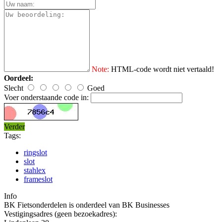
Note:
HTML-code wordt niet vertaald!
Oordeel:
Slecht
Goed
Voer onderstaande code in:
Verder
Tags:
ringslot
slot
stahlex
frameslot
Info
BK Fietsonderdelen is onderdeel van BK Businesses
Vestigingsadres (geen bezoekadres):