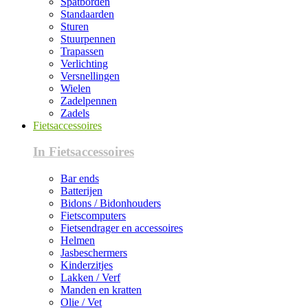
Spatborden
Standaarden
Sturen
Stuurpennen
Trapassen
Verlichting
Versnellingen
Wielen
Zadelpennen
Zadels
Fietsaccessoires
In Fietsaccessoires
Bar ends
Batterijen
Bidons / Bidonhouders
Fietscomputers
Fietsendrager en accessoires
Helmen
Jasbeschermers
Kinderzitjes
Lakken / Verf
Manden en kratten
Olie / Vet