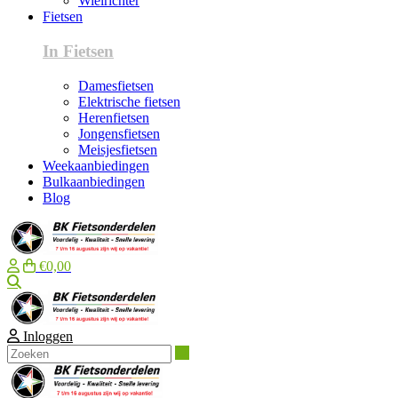
Wielrichter
Fietsen
In Fietsen
Damesfietsen
Elektrische fietsen
Herenfietsen
Jongensfietsen
Meisjesfietsen
Weekaanbiedingen
Bulkaanbiedingen
Blog
€0,00
Zoeken
Inloggen
Zoeken