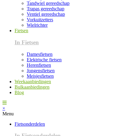
Tandwiel gereedschap
Trapas gereedschap
Ventiel gereedschap
Vorkuitzetters
Wielrichter
Fietsen
In Fietsen
Damesfietsen
Elektrische fietsen
Herenfietsen
Jongensfietsen
Meisjesfietsen
Weekaanbiedingen
Bulkaanbiedingen
Blog
×
Menu
Fietsonderdelen
In Fietsonderdelen