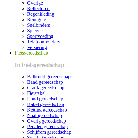
Overige
Reflectoren
Regenkleding
Reiniging
Snelbinders
Spiegels
Sportvoeding
Telefoonhouders
Versiering
Fietsgereedschap
In Fietsgereedschap
Balhoofd gereedschap
Band gereedschap
Crank gereedschap
Fietstakel
Hand gereedschap
Kabel gereedschap
Ketting gereedschap
Naaf gereedschap
Overig gereedschap
Pedalen gereedschap
Schijfrem gereedschap
Spaak gereedschap