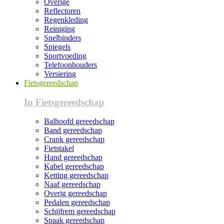
Overige
Reflectoren
Regenkleding
Reiniging
Snelbinders
Spiegels
Sportvoeding
Telefoonhouders
Versiering
Fietsgereedschap
In Fietsgereedschap
Balhoofd gereedschap
Band gereedschap
Crank gereedschap
Fietstakel
Hand gereedschap
Kabel gereedschap
Ketting gereedschap
Naaf gereedschap
Overig gereedschap
Pedalen gereedschap
Schijfrem gereedschap
Spaak gereedschap