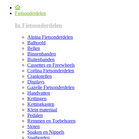
Fietsonderdelen
In Fietsonderdelen
Alpina Fietsonderdelen
Balhoofd
Bellen
Binnenbanden
Buitenbanden
Cassettes en Freewheels
Cortina Fietsonderdelen
Crankstellen
Displays
Gazelle Fietsonderdelen
Handvatten
Kettingen
Kettingkasten
Klein materiaal
Pedalen
Remmen en Toebehoren
Sloten
Spaken en Nippels
Spatborden