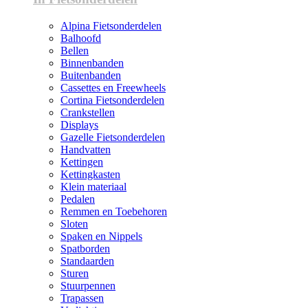
Alpina Fietsonderdelen
Balhoofd
Bellen
Binnenbanden
Buitenbanden
Cassettes en Freewheels
Cortina Fietsonderdelen
Crankstellen
Displays
Gazelle Fietsonderdelen
Handvatten
Kettingen
Kettingkasten
Klein materiaal
Pedalen
Remmen en Toebehoren
Sloten
Spaken en Nippels
Spatborden
Standaarden
Sturen
Stuurpennen
Trapassen