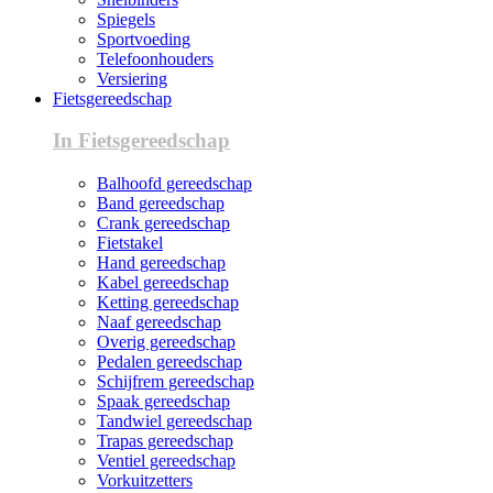
Spiegels
Sportvoeding
Telefoonhouders
Versiering
Fietsgereedschap
In Fietsgereedschap
Balhoofd gereedschap
Band gereedschap
Crank gereedschap
Fietstakel
Hand gereedschap
Kabel gereedschap
Ketting gereedschap
Naaf gereedschap
Overig gereedschap
Pedalen gereedschap
Schijfrem gereedschap
Spaak gereedschap
Tandwiel gereedschap
Trapas gereedschap
Ventiel gereedschap
Vorkuitzetters