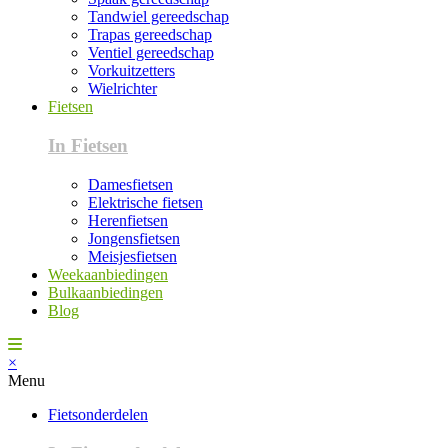
Tandwiel gereedschap
Trapas gereedschap
Ventiel gereedschap
Vorkuitzetters
Wielrichter
Fietsen
In Fietsen
Damesfietsen
Elektrische fietsen
Herenfietsen
Jongensfietsen
Meisjesfietsen
Weekaanbiedingen
Bulkaanbiedingen
Blog
×
Menu
Fietsonderdelen