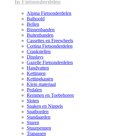
In Fietsonderdelen
Alpina Fietsonderdelen
Balhoofd
Bellen
Binnenbanden
Buitenbanden
Cassettes en Freewheels
Cortina Fietsonderdelen
Crankstellen
Displays
Gazelle Fietsonderdelen
Handvatten
Kettingen
Kettingkasten
Klein materiaal
Pedalen
Remmen en Toebehoren
Sloten
Spaken en Nippels
Spatborden
Standaarden
Sturen
Stuurpennen
Trapassen