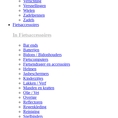
Verlichting
Versnellingen
Wielen
Zadelpennen
Zadels
Fietsaccessoires
In Fietsaccessoires
Bar ends
Batterijen
Bidons / Bidonhouders
Fietscomputers
Fietsendrager en accessoires
Helmen
Jasbeschermers
Kinderzitjes
Lakken / Verf
Manden en kratten
Olie / Vet
Overige
Reflectoren
Regenkleding
Reiniging
Snelbinders