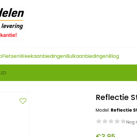
p
Fietsen
Weekaanbiedingen
Bulkaanbiedingen
Blog
 LED
Reflectie S
Model:
Reflectie S
Nog 
€3,95