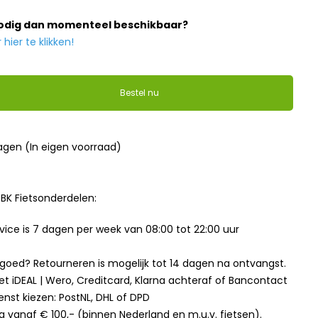
nodig dan momenteel beschikbaar?
ier te klikken!
Bestel nu
dagen (In eigen voorraad)
BK Fietsonderdelen:
ice is 7 dagen per week van 08:00 tot 22:00 uur
t goed? Retourneren is mogelijk tot 14 dagen na ontvangst.
et iDEAL | Wero, Creditcard, Klarna achteraf of Bancontact
enst kiezen: PostNL, DHL of DPD
g vanaf € 100,- (binnen Nederland en m.u.v. fietsen).