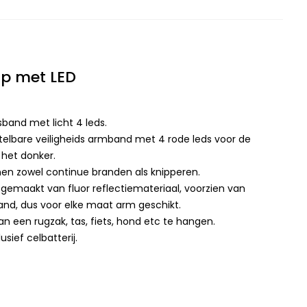
rip met LED
dsband met licht 4 leds.
telbare veiligheids armband met 4 rode leds voor de
n het donker.
en zowel continue branden als knipperen.
 gemaakt van fluor reflectiemateriaal, voorzien van
band, dus voor elke maat arm geschikt.
n een rugzak, tas, fiets, hond etc te hangen.
sief celbatterij.