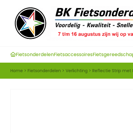
Fietsonderdelen
Fietsaccessoires
Fietsgereedscha
Home
>
Fietsonderdelen
>
Verlichting
>
Reflectie Strip met