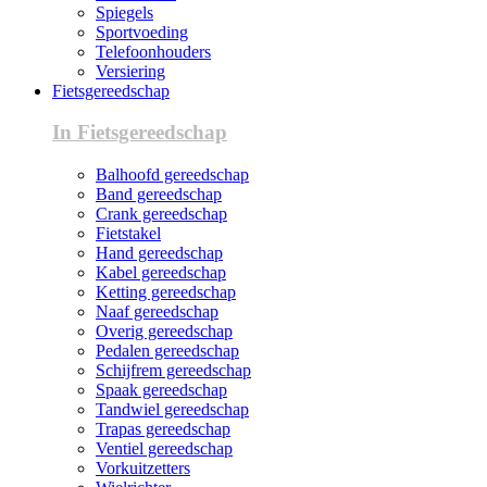
Spiegels
Sportvoeding
Telefoonhouders
Versiering
Fietsgereedschap
In Fietsgereedschap
Balhoofd gereedschap
Band gereedschap
Crank gereedschap
Fietstakel
Hand gereedschap
Kabel gereedschap
Ketting gereedschap
Naaf gereedschap
Overig gereedschap
Pedalen gereedschap
Schijfrem gereedschap
Spaak gereedschap
Tandwiel gereedschap
Trapas gereedschap
Ventiel gereedschap
Vorkuitzetters