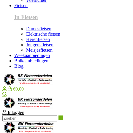
Wielrichter
Fietsen
In Fietsen
Damesfietsen
Elektrische fietsen
Herenfietsen
Jongensfietsen
Meisjesfietsen
Weekaanbiedingen
Bulkaanbiedingen
Blog
€0,00
Zoeken
Inloggen
Zoeken