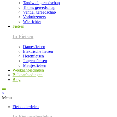
Tandwiel gereedschap
Trapas gereedschap
Ventiel gereedschap
Vorkuitzetters
Wielrichter
Fietsen
In Fietsen
Damesfietsen
Elektrische fietsen
Herenfietsen
Jongensfietsen
Meisjesfietsen
Weekaanbiedingen
Bulkaanbiedingen
Blog
×
Menu
Fietsonderdelen
In Fietsonderdelen