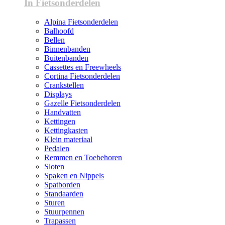
In Fietsonderdelen
Alpina Fietsonderdelen
Balhoofd
Bellen
Binnenbanden
Buitenbanden
Cassettes en Freewheels
Cortina Fietsonderdelen
Crankstellen
Displays
Gazelle Fietsonderdelen
Handvatten
Kettingen
Kettingkasten
Klein materiaal
Pedalen
Remmen en Toebehoren
Sloten
Spaken en Nippels
Spatborden
Standaarden
Sturen
Stuurpennen
Trapassen