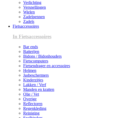
Verlichting
Versnellingen
Wielen
Zadelpennen
Zadels
Fietsaccessoires
In Fietsaccessoires
Bar ends
Batterijen
Bidons / Bidonhouders
Fietscomputers
Fietsendrager en accessoires
Helmen
Jasbeschermers
Kinderzitjes
Lakken / Verf
Manden en kratten
Olie / Vet
Overige
Reflectoren
Regenkleding
Reiniging
Snelbinders