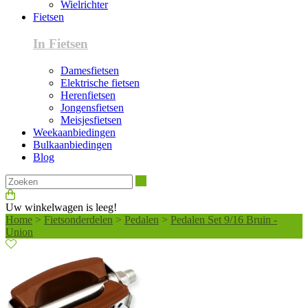
Wielrichter
Fietsen
In Fietsen
Damesfietsen
Elektrische fietsen
Herenfietsen
Jongensfietsen
Meisjesfietsen
Weekaanbiedingen
Bulkaanbiedingen
Blog
Zoeken
Uw winkelwagen is leeg!
Home
>
Fietsonderdelen
>
Pedalen
>
Pedalen Set 9/16 Bruin -
Union