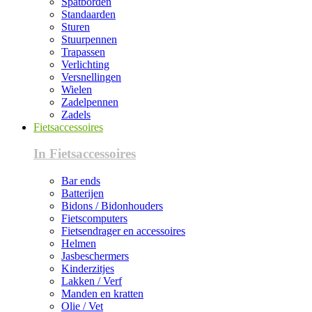
Spatborden
Standaarden
Sturen
Stuurpennen
Trapassen
Verlichting
Versnellingen
Wielen
Zadelpennen
Zadels
Fietsaccessoires
In Fietsaccessoires
Bar ends
Batterijen
Bidons / Bidonhouders
Fietscomputers
Fietsendrager en accessoires
Helmen
Jasbeschermers
Kinderzitjes
Lakken / Verf
Manden en kratten
Olie / Vet