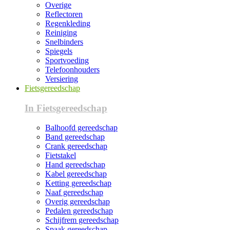
Overige
Reflectoren
Regenkleding
Reiniging
Snelbinders
Spiegels
Sportvoeding
Telefoonhouders
Versiering
Fietsgereedschap
In Fietsgereedschap
Balhoofd gereedschap
Band gereedschap
Crank gereedschap
Fietstakel
Hand gereedschap
Kabel gereedschap
Ketting gereedschap
Naaf gereedschap
Overig gereedschap
Pedalen gereedschap
Schijfrem gereedschap
Spaak gereedschap