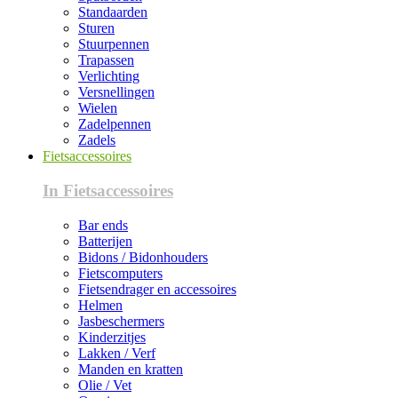
Standaarden
Sturen
Stuurpennen
Trapassen
Verlichting
Versnellingen
Wielen
Zadelpennen
Zadels
Fietsaccessoires
In Fietsaccessoires
Bar ends
Batterijen
Bidons / Bidonhouders
Fietscomputers
Fietsendrager en accessoires
Helmen
Jasbeschermers
Kinderzitjes
Lakken / Verf
Manden en kratten
Olie / Vet