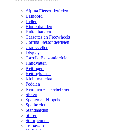
Alpina Fietsonderdelen
Balhoofd
Bellen
Binnenbanden
Buitenbanden
Cassettes en Freewheels
Cortina Fietsonderdelen
Crankstellen
Displays
Gazelle Fietsonderdelen
Handvatten
Kettingen
Kettingkasten
Klein materiaal
Pedalen
Remmen en Toebehoren
Sloten
Spaken en Nippels
Spatborden
Standaarden
Sturen
Stuurpennen
Trapassen