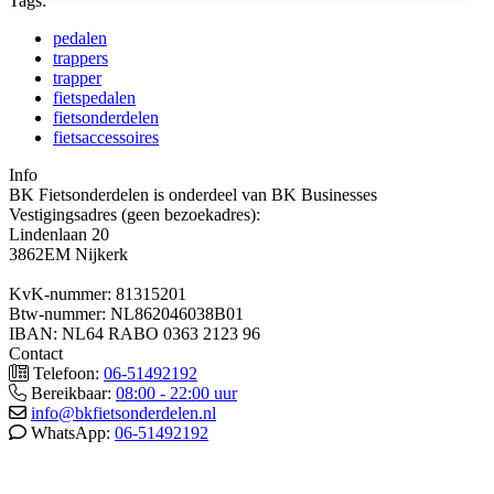
Tags:
pedalen
trappers
trapper
fietspedalen
fietsonderdelen
fietsaccessoires
Info
BK Fietsonderdelen is onderdeel van BK Businesses
Vestigingsadres (geen bezoekadres):
Lindenlaan 20
3862EM Nijkerk
KvK-nummer: 81315201
Btw-nummer: NL862046038B01
IBAN: NL64 RABO 0363 2123 96
Contact
Telefoon:
06-51492192
Bereikbaar:
08:00 - 22:00 uur
info@bkfietsonderdelen.nl
WhatsApp:
06-51492192