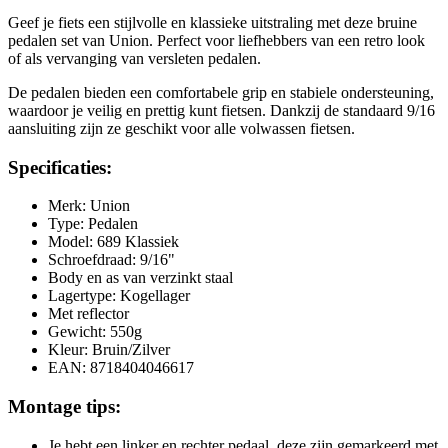
Geef je fiets een stijlvolle en klassieke uitstraling met deze bruine
pedalen set van Union. Perfect voor liefhebbers van een retro look
of als vervanging van versleten pedalen.
De pedalen bieden een comfortabele grip en stabiele ondersteuning,
waardoor je veilig en prettig kunt fietsen. Dankzij de standaard 9/16
aansluiting zijn ze geschikt voor alle volwassen fietsen.
Specificaties:
Merk: Union
Type: Pedalen
Model: 689 Klassiek
Schroefdraad: 9/16"
Body en as van verzinkt staal
Lagertype: Kogellager
Met reflector
Gewicht: 550g
Kleur: Bruin/Zilver
EAN: 8718404046617
Montage tips:
Je hebt een linker en rechter pedaal, deze zijn gemarkeerd met