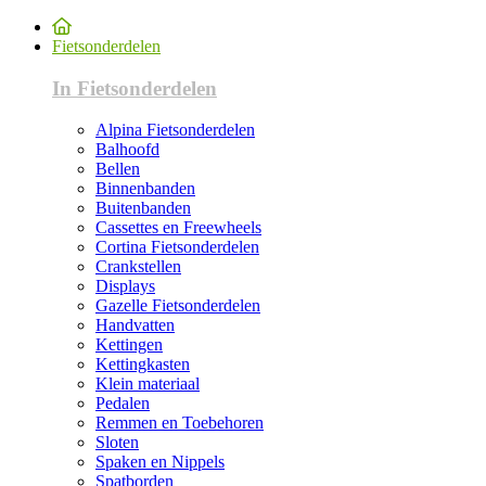
Fietsonderdelen
In Fietsonderdelen
Alpina Fietsonderdelen
Balhoofd
Bellen
Binnenbanden
Buitenbanden
Cassettes en Freewheels
Cortina Fietsonderdelen
Crankstellen
Displays
Gazelle Fietsonderdelen
Handvatten
Kettingen
Kettingkasten
Klein materiaal
Pedalen
Remmen en Toebehoren
Sloten
Spaken en Nippels
Spatborden