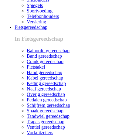
Spiegels
Sportvoeding
Telefoonhouders
Versiering
Fietsgereedschap
In Fietsgereedschap
Balhoofd gereedschap
Band gereedschap
Crank gereedschap
Fietstakel
Hand gereedschap
Kabel gereedschap
Ketting gereedschap
Naaf gereedschap
Overig gereedschap
Pedalen gereedschap
Schijfrem gereedschap
Spaak gereedschap
Tandwiel gereedschap
Trapas gereedschap
Ventiel gereedschap
Vorkuitzetters