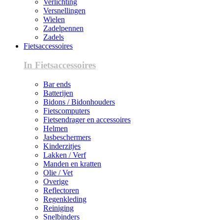
Verlichting
Versnellingen
Wielen
Zadelpennen
Zadels
Fietsaccessoires
In Fietsaccessoires
Bar ends
Batterijen
Bidons / Bidonhouders
Fietscomputers
Fietsendrager en accessoires
Helmen
Jasbeschermers
Kinderzitjes
Lakken / Verf
Manden en kratten
Olie / Vet
Overige
Reflectoren
Regenkleding
Reiniging
Snelbinders