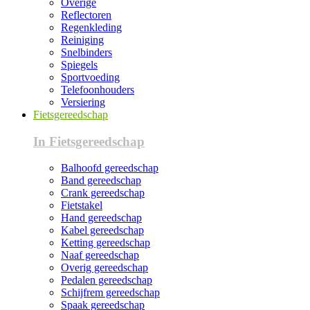
Overige
Reflectoren
Regenkleding
Reiniging
Snelbinders
Spiegels
Sportvoeding
Telefoonhouders
Versiering
Fietsgereedschap
In Fietsgereedschap
Balhoofd gereedschap
Band gereedschap
Crank gereedschap
Fietstakel
Hand gereedschap
Kabel gereedschap
Ketting gereedschap
Naaf gereedschap
Overig gereedschap
Pedalen gereedschap
Schijfrem gereedschap
Spaak gereedschap