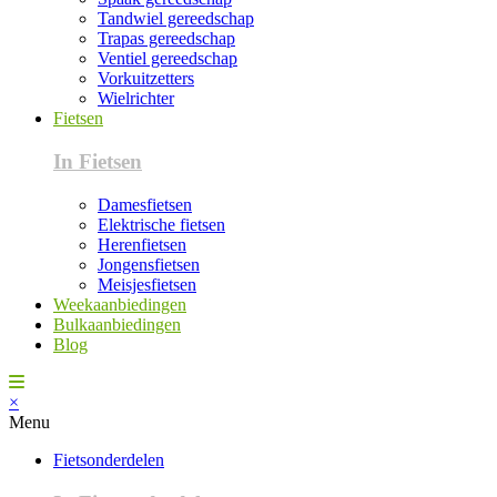
Tandwiel gereedschap
Trapas gereedschap
Ventiel gereedschap
Vorkuitzetters
Wielrichter
Fietsen
In Fietsen
Damesfietsen
Elektrische fietsen
Herenfietsen
Jongensfietsen
Meisjesfietsen
Weekaanbiedingen
Bulkaanbiedingen
Blog
×
Menu
Fietsonderdelen