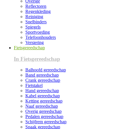
Overige
Reflectoren
Regenkleding
Reiniging
Snelbinders
Spiegels
Sportvoeding
Telefoonhouders
Versiering
Fietsgereedschap
In Fietsgereedschap
Balhoofd gereedschap
Band gereedschap
Crank gereedschap
Fietstakel
Hand gereedschap
Kabel gereedschap
Ketting gereedschap
Naaf gereedschap
Overig gereedschap
Pedalen gereedschap
Schijfrem gereedschap
Spaak gereedschap