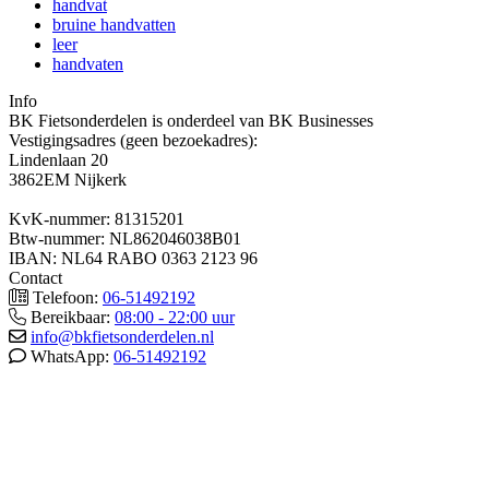
handvat
bruine handvatten
leer
handvaten
Info
BK Fietsonderdelen is onderdeel van BK Businesses
Vestigingsadres (geen bezoekadres):
Lindenlaan 20
3862EM Nijkerk
KvK-nummer: 81315201
Btw-nummer: NL862046038B01
IBAN: NL64 RABO 0363 2123 96
Contact
Telefoon:
06-51492192
Bereikbaar:
08:00 - 22:00 uur
info@bkfietsonderdelen.nl
WhatsApp:
06-51492192