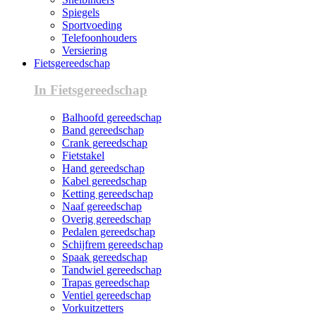
Spiegels
Sportvoeding
Telefoonhouders
Versiering
Fietsgereedschap
In Fietsgereedschap
Balhoofd gereedschap
Band gereedschap
Crank gereedschap
Fietstakel
Hand gereedschap
Kabel gereedschap
Ketting gereedschap
Naaf gereedschap
Overig gereedschap
Pedalen gereedschap
Schijfrem gereedschap
Spaak gereedschap
Tandwiel gereedschap
Trapas gereedschap
Ventiel gereedschap
Vorkuitzetters