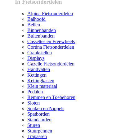
In Fietsonderdelen
Alpina Fietsonderdelen
Balhoofd
Bellen
Binnenbanden
Buitenbanden
Cassettes en Freewheels
Cortina Fietsonderdelen
Crankstellen
Displays
Gazelle Fietsonderdelen
Handvatten
Kettingen
Kettingkasten
Klein materiaal
Pedalen
Remmen en Toebehoren
Sloten
Spaken en Nippels
Spatborden
Standaarden
Sturen
Stuurpennen
Trapassen