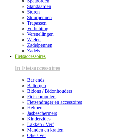
Spatborden
Standaarden
Sturen
Stuurpennen
Trapassen
Verlichting
Versnellingen
Wielen
Zadelpennen
Zadels
Fietsaccessoires
In Fietsaccessoires
Bar ends
Batterijen
Bidons / Bidonhouders
Fietscomputers
Fietsendrager en accessoires
Helmen
Jasbeschermers
Kinderzitjes
Lakken / Verf
Manden en kratten
Olie / Vet