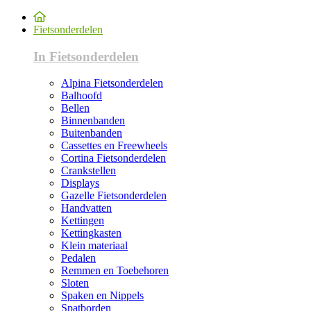
Fietsonderdelen
In Fietsonderdelen
Alpina Fietsonderdelen
Balhoofd
Bellen
Binnenbanden
Buitenbanden
Cassettes en Freewheels
Cortina Fietsonderdelen
Crankstellen
Displays
Gazelle Fietsonderdelen
Handvatten
Kettingen
Kettingkasten
Klein materiaal
Pedalen
Remmen en Toebehoren
Sloten
Spaken en Nippels
Spatborden