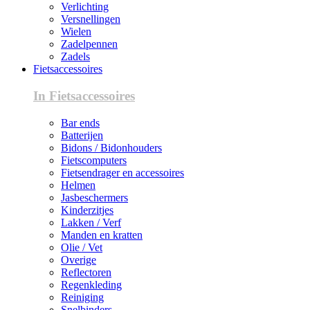
Verlichting
Versnellingen
Wielen
Zadelpennen
Zadels
Fietsaccessoires
In Fietsaccessoires
Bar ends
Batterijen
Bidons / Bidonhouders
Fietscomputers
Fietsendrager en accessoires
Helmen
Jasbeschermers
Kinderzitjes
Lakken / Verf
Manden en kratten
Olie / Vet
Overige
Reflectoren
Regenkleding
Reiniging
Snelbinders