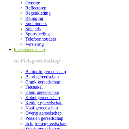
Overige
Reflectoren
Regenkleding
Reiniging
Snelbinders
Spiegels
Sportvoeding
Telefoonhouders
Versiering
Fietsgereedschap
In Fietsgereedschap
Balhoofd gereedschap
Band gereedschap
Crank gereedschap
Fietstakel
Hand gereedschap
Kabel gereedschap
Ketting gereedschap
Naaf gereedschap
Overig gereedschap
Pedalen gereedschap
Schijfrem gereedschap
Spaak gereedschap