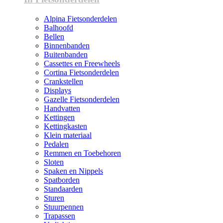
Alpina Fietsonderdelen
Balhoofd
Bellen
Binnenbanden
Buitenbanden
Cassettes en Freewheels
Cortina Fietsonderdelen
Crankstellen
Displays
Gazelle Fietsonderdelen
Handvatten
Kettingen
Kettingkasten
Klein materiaal
Pedalen
Remmen en Toebehoren
Sloten
Spaken en Nippels
Spatborden
Standaarden
Sturen
Stuurpennen
Trapassen