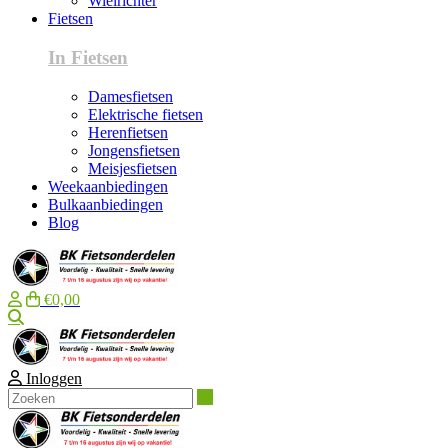
Wielrichter
Fietsen
In Fietsen
Damesfietsen
Elektrische fietsen
Herenfietsen
Jongensfietsen
Meisjesfietsen
Weekaanbiedingen
Bulkaanbiedingen
Blog
€0,00
Zoeken
Inloggen
Zoeken