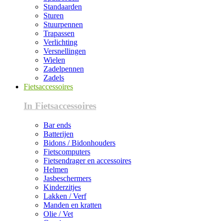
Standaarden
Sturen
Stuurpennen
Trapassen
Verlichting
Versnellingen
Wielen
Zadelpennen
Zadels
Fietsaccessoires
In Fietsaccessoires
Bar ends
Batterijen
Bidons / Bidonhouders
Fietscomputers
Fietsendrager en accessoires
Helmen
Jasbeschermers
Kinderzitjes
Lakken / Verf
Manden en kratten
Olie / Vet