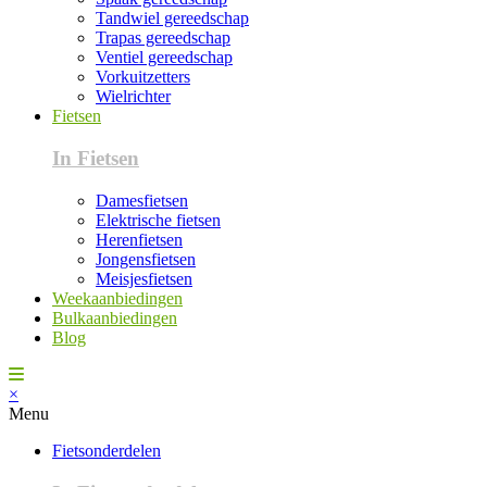
Tandwiel gereedschap
Trapas gereedschap
Ventiel gereedschap
Vorkuitzetters
Wielrichter
Fietsen
In Fietsen
Damesfietsen
Elektrische fietsen
Herenfietsen
Jongensfietsen
Meisjesfietsen
Weekaanbiedingen
Bulkaanbiedingen
Blog
×
Menu
Fietsonderdelen