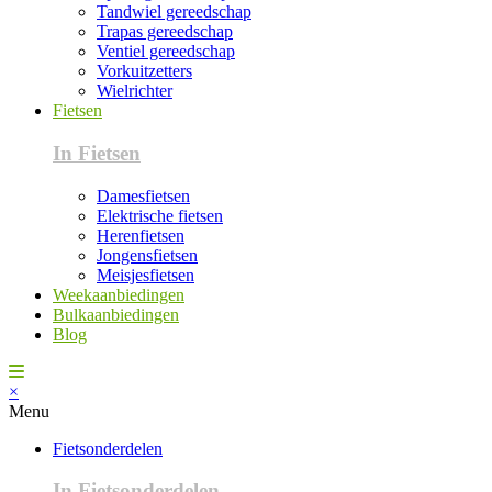
Tandwiel gereedschap
Trapas gereedschap
Ventiel gereedschap
Vorkuitzetters
Wielrichter
Fietsen
In Fietsen
Damesfietsen
Elektrische fietsen
Herenfietsen
Jongensfietsen
Meisjesfietsen
Weekaanbiedingen
Bulkaanbiedingen
Blog
×
Menu
Fietsonderdelen
In Fietsonderdelen