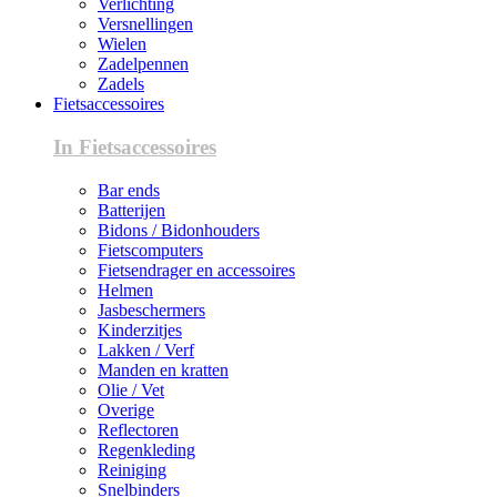
Verlichting
Versnellingen
Wielen
Zadelpennen
Zadels
Fietsaccessoires
In Fietsaccessoires
Bar ends
Batterijen
Bidons / Bidonhouders
Fietscomputers
Fietsendrager en accessoires
Helmen
Jasbeschermers
Kinderzitjes
Lakken / Verf
Manden en kratten
Olie / Vet
Overige
Reflectoren
Regenkleding
Reiniging
Snelbinders