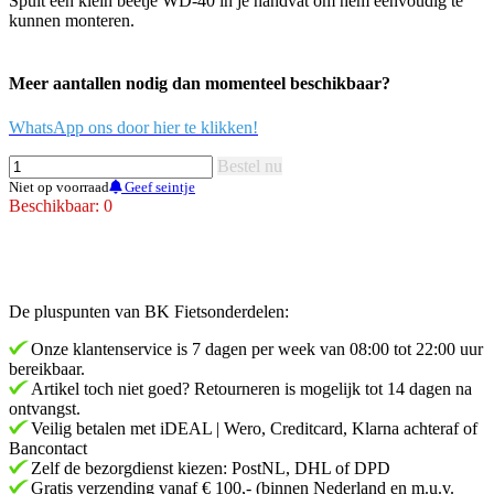
Spuit een klein beetje WD-40 in je handvat om hem eenvoudig te
kunnen monteren.
Meer aantallen nodig dan momenteel beschikbaar?
WhatsApp ons door hier te klikken!
Bestel nu
Niet op voorraad
Geef seintje
Beschikbaar: 0
De pluspunten van BK Fietsonderdelen:
Onze klantenservice is 7 dagen per week van 08:00 tot 22:00 uur
bereikbaar.
Artikel toch niet goed? Retourneren is mogelijk tot 14 dagen na
ontvangst.
Veilig betalen met iDEAL | Wero, Creditcard, Klarna achteraf of
Bancontact
Zelf de bezorgdienst kiezen: PostNL, DHL of DPD
Gratis verzending vanaf € 100,- (binnen Nederland en m.u.v.