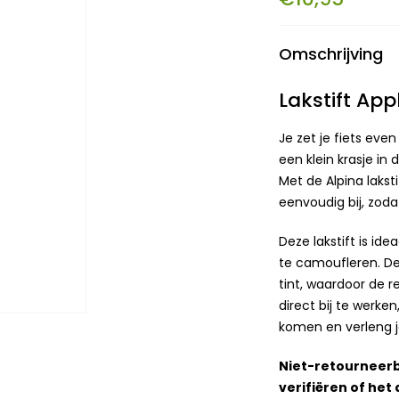
Omschrijving
Lakstift App
Je zet je fiets even
een klein krasje in 
Met de Alpina lakst
eenvoudig bij, zodat
Deze lakstift is id
te camoufleren. De 
tint, waardoor de r
direct bij te werke
komen en verleng je
Niet-retourneer
verifiëren of het 