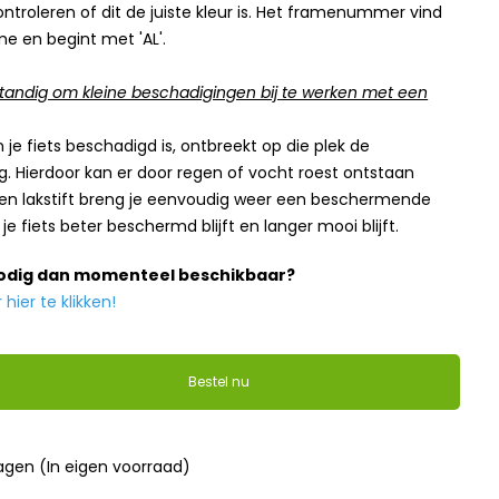
ntroleren of dit de juiste kleur is. Het framenummer vind
me en begint met 'AL'.
tandig om kleine beschadigingen bij te werken met een
je fiets beschadigd is, ontbreekt op die plek de
 Hierdoor kan er door regen of vocht roest ontstaan
een lakstift breng je eenvoudig weer een beschermende
je fiets beter beschermd blijft en langer mooi blijft.
nodig dan momenteel beschikbaar?
ier te klikken!
Bestel nu
dagen (In eigen voorraad)