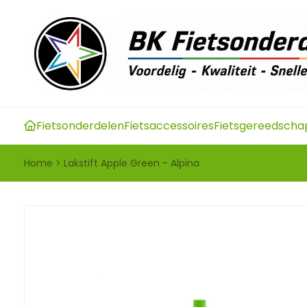
Fietsonderdelen
Fietsaccessoires
Fietsgereedscha
Home
>
Lakstift Apple Green - Alpina