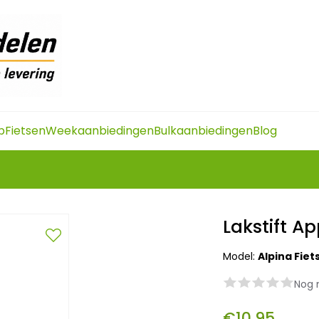
p
Fietsen
Weekaanbiedingen
Bulkaanbiedingen
Blog
Lakstift A
Model:
Alpina Fie
Nog 
€10,95