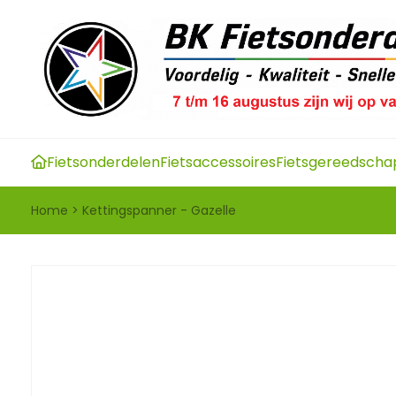
Fietsonderdelen
Fietsaccessoires
Fietsgereedscha
Home
>
Kettingspanner - Gazelle