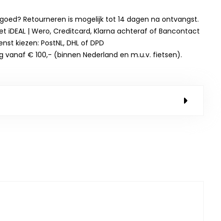
t goed? Retourneren is mogelijk tot 14 dagen na ontvangst.
et iDEAL | Wero, Creditcard, Klarna achteraf of Bancontact
enst kiezen: PostNL, DHL of DPD
g vanaf € 100,- (binnen Nederland en m.u.v. fietsen).