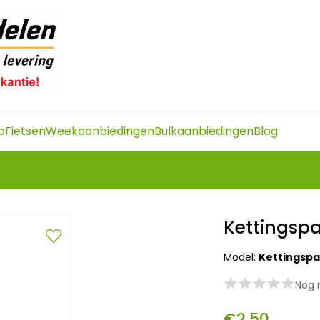
p
Fietsen
Weekaanbiedingen
Bulkaanbiedingen
Blog
Kettingspa
Model:
Kettingspa
Nog 
€2,50