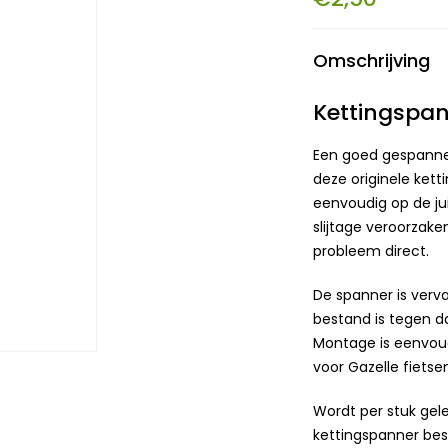
Omschrijving
Kettingspan
Een goed gespannen 
deze originele kett
eenvoudig op de jui
slijtage veroorzak
probleem direct.
De spanner is verva
bestand is tegen d
Montage is eenvoud
voor Gazelle fiets
Wordt per stuk gel
kettingspanner besch