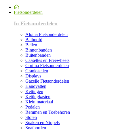
Fietsonderdelen
In Fietsonderdelen
Alpina Fietsonderdelen
Balhoofd
Bellen
Binnenbanden
Buitenbanden
Cassettes en Freewheels
Cortina Fietsonderdelen
Crankstellen
Displays
Gazelle Fietsonderdelen
Handvatten
Kettingen
Kettingkasten
Klein materiaal
Pedalen
Remmen en Toebehoren
Sloten
Spaken en Nippels
Spatborden