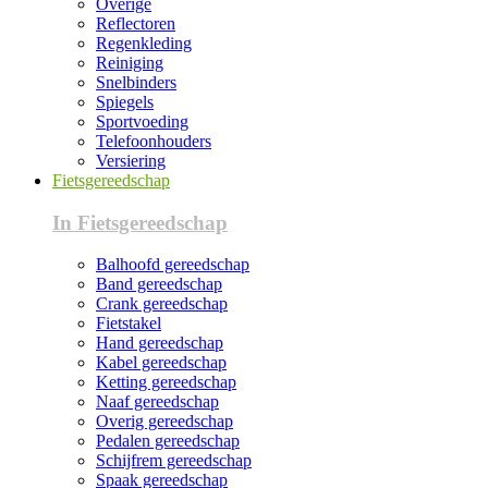
Overige
Reflectoren
Regenkleding
Reiniging
Snelbinders
Spiegels
Sportvoeding
Telefoonhouders
Versiering
Fietsgereedschap
In Fietsgereedschap
Balhoofd gereedschap
Band gereedschap
Crank gereedschap
Fietstakel
Hand gereedschap
Kabel gereedschap
Ketting gereedschap
Naaf gereedschap
Overig gereedschap
Pedalen gereedschap
Schijfrem gereedschap
Spaak gereedschap