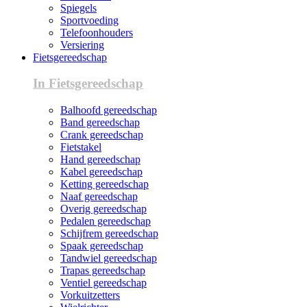
Spiegels
Sportvoeding
Telefoonhouders
Versiering
Fietsgereedschap
In Fietsgereedschap
Balhoofd gereedschap
Band gereedschap
Crank gereedschap
Fietstakel
Hand gereedschap
Kabel gereedschap
Ketting gereedschap
Naaf gereedschap
Overig gereedschap
Pedalen gereedschap
Schijfrem gereedschap
Spaak gereedschap
Tandwiel gereedschap
Trapas gereedschap
Ventiel gereedschap
Vorkuitzetters