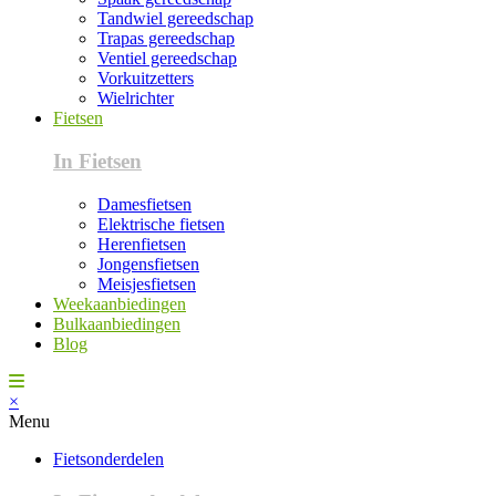
Tandwiel gereedschap
Trapas gereedschap
Ventiel gereedschap
Vorkuitzetters
Wielrichter
Fietsen
In Fietsen
Damesfietsen
Elektrische fietsen
Herenfietsen
Jongensfietsen
Meisjesfietsen
Weekaanbiedingen
Bulkaanbiedingen
Blog
×
Menu
Fietsonderdelen