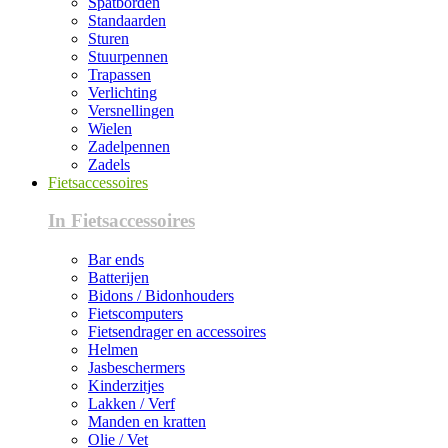
Spatborden
Standaarden
Sturen
Stuurpennen
Trapassen
Verlichting
Versnellingen
Wielen
Zadelpennen
Zadels
Fietsaccessoires
In Fietsaccessoires
Bar ends
Batterijen
Bidons / Bidonhouders
Fietscomputers
Fietsendrager en accessoires
Helmen
Jasbeschermers
Kinderzitjes
Lakken / Verf
Manden en kratten
Olie / Vet