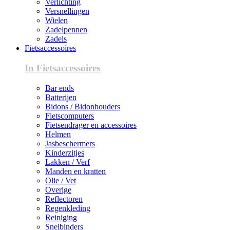
Verlichting
Versnellingen
Wielen
Zadelpennen
Zadels
Fietsaccessoires
In Fietsaccessoires
Bar ends
Batterijen
Bidons / Bidonhouders
Fietscomputers
Fietsendrager en accessoires
Helmen
Jasbeschermers
Kinderzitjes
Lakken / Verf
Manden en kratten
Olie / Vet
Overige
Reflectoren
Regenkleding
Reiniging
Snelbinders