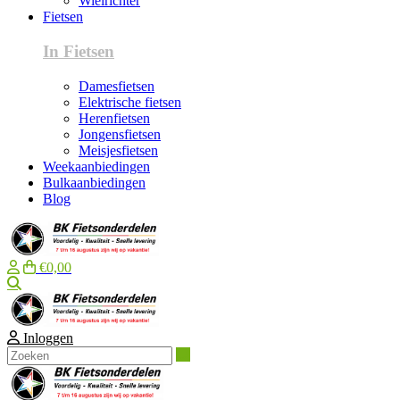
Wielrichter
Fietsen
In Fietsen
Damesfietsen
Elektrische fietsen
Herenfietsen
Jongensfietsen
Meisjesfietsen
Weekaanbiedingen
Bulkaanbiedingen
Blog
€0,00
Zoeken
Inloggen
Zoeken