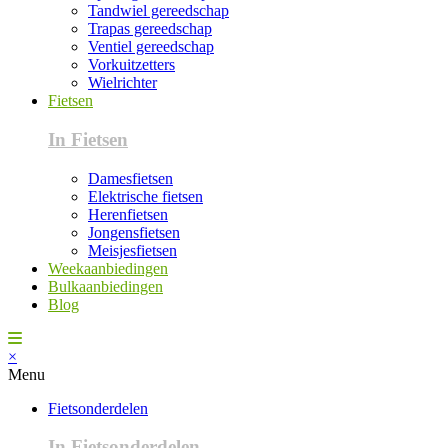
Tandwiel gereedschap
Trapas gereedschap
Ventiel gereedschap
Vorkuitzetters
Wielrichter
Fietsen
In Fietsen
Damesfietsen
Elektrische fietsen
Herenfietsen
Jongensfietsen
Meisjesfietsen
Weekaanbiedingen
Bulkaanbiedingen
Blog
×
Menu
Fietsonderdelen
In Fietsonderdelen