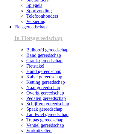
Spiegels
Sportvoeding
Telefoonhouders
Versiering
Fietsgereedschap
In Fietsgereedschap
Balhoofd gereedschap
Band gereedschap
Crank gereedschap
Fietstakel
Hand gereedschap
Kabel gereedschap
Ketting gereedschap
Naaf gereedschap
Overig gereedschap
Pedalen gereedschap
Schijfrem gereedschap
Spaak gereedschap
Tandwiel gereedschap
Trapas gereedschap
Ventiel gereedschap
Vorkuitzetters