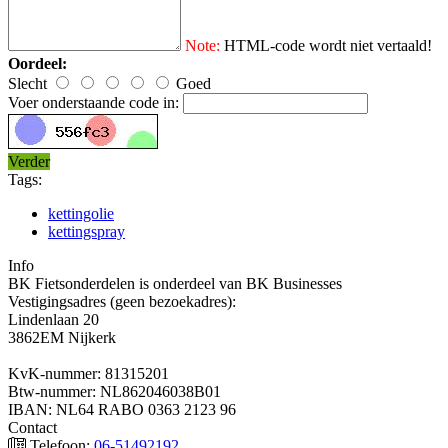
Note:
HTML-code wordt niet vertaald!
Oordeel:
Slecht
Goed
Voer onderstaande code in:
Verder
Tags:
kettingolie
kettingspray
Info
BK Fietsonderdelen is onderdeel van BK Businesses
Vestigingsadres (geen bezoekadres):
Lindenlaan 20
3862EM Nijkerk
KvK-nummer: 81315201
Btw-nummer: NL862046038B01
IBAN: NL64 RABO 0363 2123 96
Contact
Telefoon:
06-51492192