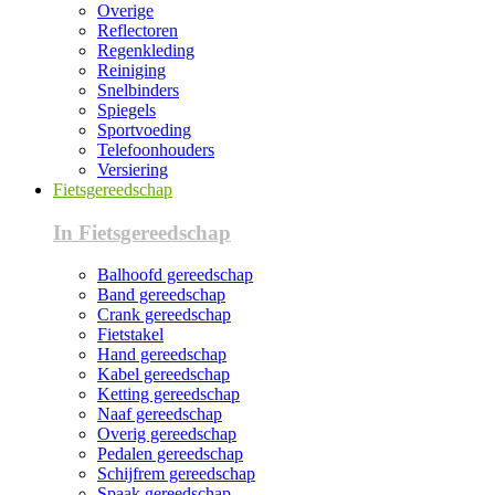
Overige
Reflectoren
Regenkleding
Reiniging
Snelbinders
Spiegels
Sportvoeding
Telefoonhouders
Versiering
Fietsgereedschap
In Fietsgereedschap
Balhoofd gereedschap
Band gereedschap
Crank gereedschap
Fietstakel
Hand gereedschap
Kabel gereedschap
Ketting gereedschap
Naaf gereedschap
Overig gereedschap
Pedalen gereedschap
Schijfrem gereedschap
Spaak gereedschap