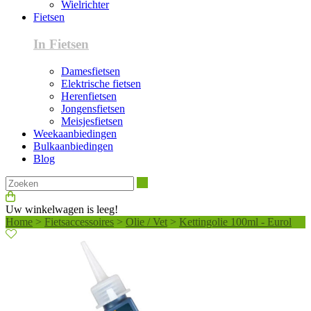
Wielrichter
Fietsen
In Fietsen
Damesfietsen
Elektrische fietsen
Herenfietsen
Jongensfietsen
Meisjesfietsen
Weekaanbiedingen
Bulkaanbiedingen
Blog
Zoeken
Uw winkelwagen is leeg!
Home
>
Fietsaccessoires
>
Olie / Vet
>
Kettingolie 100ml - Eurol