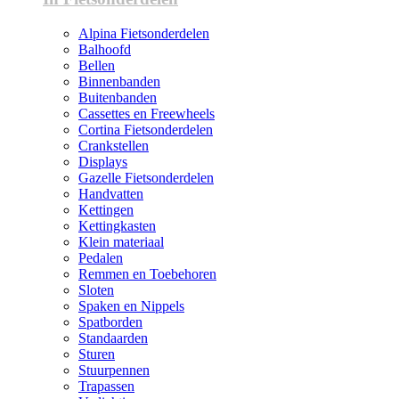
Alpina Fietsonderdelen
Balhoofd
Bellen
Binnenbanden
Buitenbanden
Cassettes en Freewheels
Cortina Fietsonderdelen
Crankstellen
Displays
Gazelle Fietsonderdelen
Handvatten
Kettingen
Kettingkasten
Klein materiaal
Pedalen
Remmen en Toebehoren
Sloten
Spaken en Nippels
Spatborden
Standaarden
Sturen
Stuurpennen
Trapassen