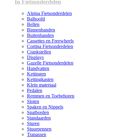
In Fietsonderdelen
Alpina Fietsonderdelen
Balhoofd
Bellen
Binnenbanden
Buitenbanden
Cassettes en Freewheels
Cortina Fietsonderdelen
Crankstellen
Displays
Gazelle Fietsonderdelen
Handvatten
Kettingen
Kettingkasten
Klein materiaal
Pedalen
Remmen en Toebehoren
Sloten
Spaken en Nippels
Spatborden
Standaarden
Sturen
Stuurpennen
Trapassen