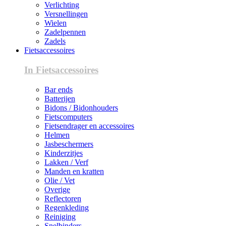
Verlichting
Versnellingen
Wielen
Zadelpennen
Zadels
Fietsaccessoires
In Fietsaccessoires
Bar ends
Batterijen
Bidons / Bidonhouders
Fietscomputers
Fietsendrager en accessoires
Helmen
Jasbeschermers
Kinderzitjes
Lakken / Verf
Manden en kratten
Olie / Vet
Overige
Reflectoren
Regenkleding
Reiniging
Snelbinders