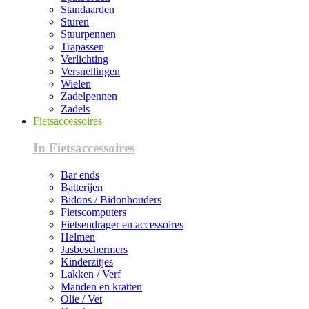
Standaarden
Sturen
Stuurpennen
Trapassen
Verlichting
Versnellingen
Wielen
Zadelpennen
Zadels
Fietsaccessoires
In Fietsaccessoires
Bar ends
Batterijen
Bidons / Bidonhouders
Fietscomputers
Fietsendrager en accessoires
Helmen
Jasbeschermers
Kinderzitjes
Lakken / Verf
Manden en kratten
Olie / Vet