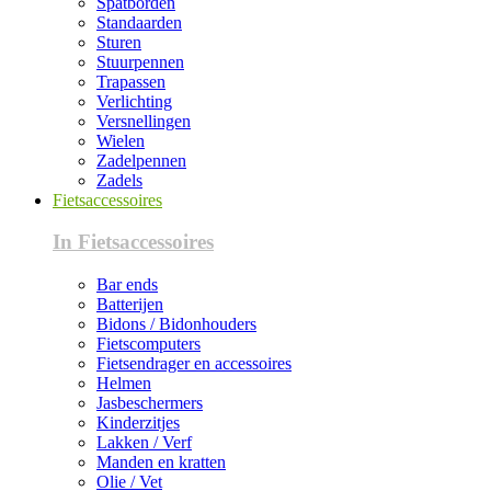
Spatborden
Standaarden
Sturen
Stuurpennen
Trapassen
Verlichting
Versnellingen
Wielen
Zadelpennen
Zadels
Fietsaccessoires
In Fietsaccessoires
Bar ends
Batterijen
Bidons / Bidonhouders
Fietscomputers
Fietsendrager en accessoires
Helmen
Jasbeschermers
Kinderzitjes
Lakken / Verf
Manden en kratten
Olie / Vet