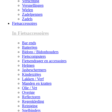
Verlichting
Versnellingen
Wielen
Zadelpennen
Zadels
Fietsaccessoires
In Fietsaccessoires
Bar ends
Batterijen
Bidons / Bidonhouders
Fietscomputers
Fietsendrager en accessoires
Helmen
Jasbeschermers
Kinderzitjes
Lakken / Verf
Manden en kratten
Olie / Vet
Overige
Reflectoren
Regenkleding
Reiniging
Snelbinders