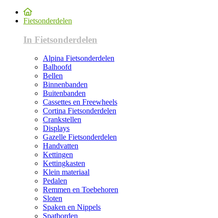
Fietsonderdelen
In Fietsonderdelen
Alpina Fietsonderdelen
Balhoofd
Bellen
Binnenbanden
Buitenbanden
Cassettes en Freewheels
Cortina Fietsonderdelen
Crankstellen
Displays
Gazelle Fietsonderdelen
Handvatten
Kettingen
Kettingkasten
Klein materiaal
Pedalen
Remmen en Toebehoren
Sloten
Spaken en Nippels
Spatborden