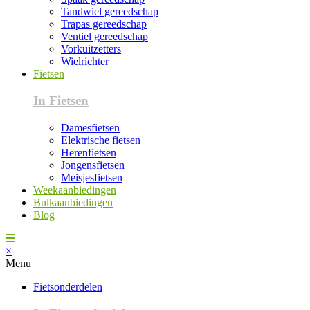
Tandwiel gereedschap
Trapas gereedschap
Ventiel gereedschap
Vorkuitzetters
Wielrichter
Fietsen
In Fietsen
Damesfietsen
Elektrische fietsen
Herenfietsen
Jongensfietsen
Meisjesfietsen
Weekaanbiedingen
Bulkaanbiedingen
Blog
×
Menu
Fietsonderdelen