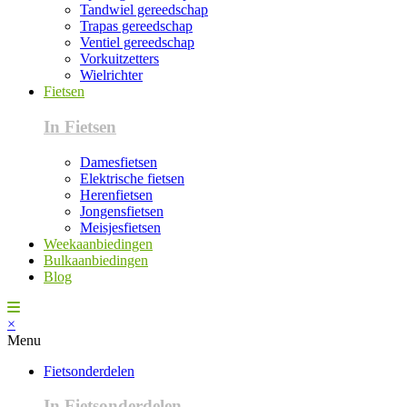
Tandwiel gereedschap
Trapas gereedschap
Ventiel gereedschap
Vorkuitzetters
Wielrichter
Fietsen
In Fietsen
Damesfietsen
Elektrische fietsen
Herenfietsen
Jongensfietsen
Meisjesfietsen
Weekaanbiedingen
Bulkaanbiedingen
Blog
×
Menu
Fietsonderdelen
In Fietsonderdelen