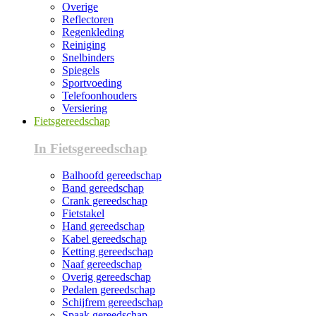
Overige
Reflectoren
Regenkleding
Reiniging
Snelbinders
Spiegels
Sportvoeding
Telefoonhouders
Versiering
Fietsgereedschap
In Fietsgereedschap
Balhoofd gereedschap
Band gereedschap
Crank gereedschap
Fietstakel
Hand gereedschap
Kabel gereedschap
Ketting gereedschap
Naaf gereedschap
Overig gereedschap
Pedalen gereedschap
Schijfrem gereedschap
Spaak gereedschap