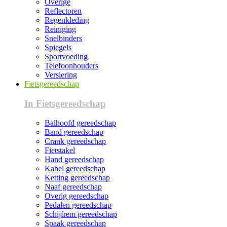
Overige
Reflectoren
Regenkleding
Reiniging
Snelbinders
Spiegels
Sportvoeding
Telefoonhouders
Versiering
Fietsgereedschap
In Fietsgereedschap
Balhoofd gereedschap
Band gereedschap
Crank gereedschap
Fietstakel
Hand gereedschap
Kabel gereedschap
Ketting gereedschap
Naaf gereedschap
Overig gereedschap
Pedalen gereedschap
Schijfrem gereedschap
Spaak gereedschap