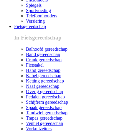
Spiegels
Sportvoeding
Telefoonhouders
Versiering
Fietsgereedschap
In Fietsgereedschap
Balhoofd gereedschap
Band gereedschap
Crank gereedschap
Fietstakel
Hand gereedschap
Kabel gereedschap
Ketting gereedschap
Naaf gereedschap
Overig gereedschap
Pedalen gereedschap
Schijfrem gereedschap
Spaak gereedschap
Tandwiel gereedschap
Trapas gereedschap
Ventiel gereedschap
Vorkuitzetters