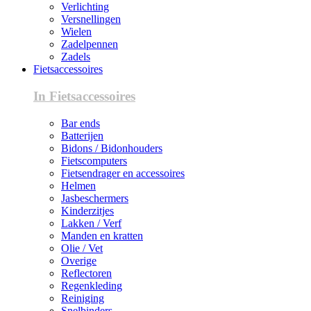
Verlichting
Versnellingen
Wielen
Zadelpennen
Zadels
Fietsaccessoires
In Fietsaccessoires
Bar ends
Batterijen
Bidons / Bidonhouders
Fietscomputers
Fietsendrager en accessoires
Helmen
Jasbeschermers
Kinderzitjes
Lakken / Verf
Manden en kratten
Olie / Vet
Overige
Reflectoren
Regenkleding
Reiniging
Snelbinders