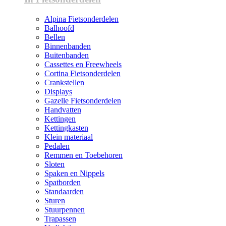
Alpina Fietsonderdelen
Balhoofd
Bellen
Binnenbanden
Buitenbanden
Cassettes en Freewheels
Cortina Fietsonderdelen
Crankstellen
Displays
Gazelle Fietsonderdelen
Handvatten
Kettingen
Kettingkasten
Klein materiaal
Pedalen
Remmen en Toebehoren
Sloten
Spaken en Nippels
Spatborden
Standaarden
Sturen
Stuurpennen
Trapassen