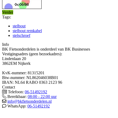
Verder
Tags:
stelbout
stelbout remkabel
stelschroef
Info
BK Fietsonderdelen is onderdeel van BK Businesses
Vestigingsadres (geen bezoekadres):
Lindenlaan 20
3862EM Nijkerk
KvK-nummer: 81315201
Btw-nummer: NL862046038B01
IBAN: NL64 RABO 0363 2123 96
Contact
Telefoon:
06-51492192
Bereikbaar:
08:00 - 22:00 uur
info@bkfietsonderdelen.nl
WhatsApp:
06-51492192