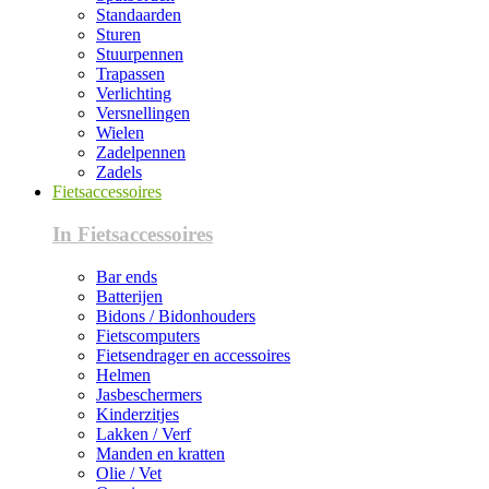
Standaarden
Sturen
Stuurpennen
Trapassen
Verlichting
Versnellingen
Wielen
Zadelpennen
Zadels
Fietsaccessoires
In Fietsaccessoires
Bar ends
Batterijen
Bidons / Bidonhouders
Fietscomputers
Fietsendrager en accessoires
Helmen
Jasbeschermers
Kinderzitjes
Lakken / Verf
Manden en kratten
Olie / Vet