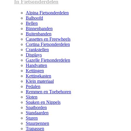
In Fietsonderdelen
Alpina Fietsonderdelen
Balhoofd
Bellen
Binnenbanden
Buitenbanden
Cassettes en Freewheels
Cortina Fietsonderdelen
Crankstellen
Displays
Gazelle Fietsonderdelen
Handvatten
Kettingen
Kettingkasten
Klein materiaal
Pedalen
Remmen en Toebehoren
Sloten
Spaken en Nippels
Spatborden
Standaarden
Sturen
Stuurpennen
Trapassen