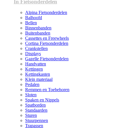
In Fietsonderdelen
Alpina Fietsonderdelen
Balhoofd
Bellen
Binnenbanden
Buitenbanden
Cassettes en Freewheels
Cortina Fietsonderdelen
Crankstellen
Displays
Gazelle Fietsonderdelen
Handvatten
Kettingen
Kettingkasten
Klein materiaal
Pedalen
Remmen en Toebehoren
Sloten
Spaken en Nippels
Spatborden
Standaarden
Sturen
Stuurpennen
Trapassen