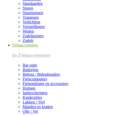
Standaarden
Sturen
Stuurpennen
Trapassen
Verlichting
Versnellingen
Wielen
Zadelpennen
Zadels
Fietsaccessoires
In Fietsaccessoires
Bar ends
Batterijen
Bidons / Bidonhouders
Fietscomputers
Fietsendrager en accessoires
Helmen
Jasbeschermers
Kinderzitjes
Lakken / Verf
Manden en kratten
Olie / Vet