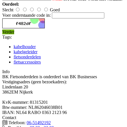
Oordeel:
Slecht
Goed
Voer onderstaande code in:
Verder
Tags:
kabelhouder
kabelgeleider
fietsonderdelen
fietsaccessoires
Info
BK Fietsonderdelen is onderdeel van BK Businesses
Vestigingsadres (geen bezoekadres):
Lindenlaan 20
3862EM Nijkerk
KvK-nummer: 81315201
Btw-nummer: NL862046038B01
IBAN: NL64 RABO 0363 2123 96
Contact
Telefoon:
06-51492192