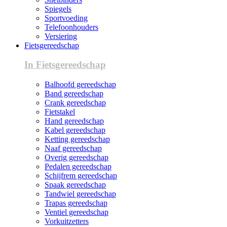
Spiegels
Sportvoeding
Telefoonhouders
Versiering
Fietsgereedschap
In Fietsgereedschap
Balhoofd gereedschap
Band gereedschap
Crank gereedschap
Fietstakel
Hand gereedschap
Kabel gereedschap
Ketting gereedschap
Naaf gereedschap
Overig gereedschap
Pedalen gereedschap
Schijfrem gereedschap
Spaak gereedschap
Tandwiel gereedschap
Trapas gereedschap
Ventiel gereedschap
Vorkuitzetters