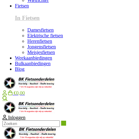
Wielrichter
Fietsen
In Fietsen
Damesfietsen
Elektrische fietsen
Herenfietsen
Jongensfietsen
Meisjesfietsen
Weekaanbiedingen
Bulkaanbiedingen
Blog
€0,00
Zoeken
Inloggen
Zoeken