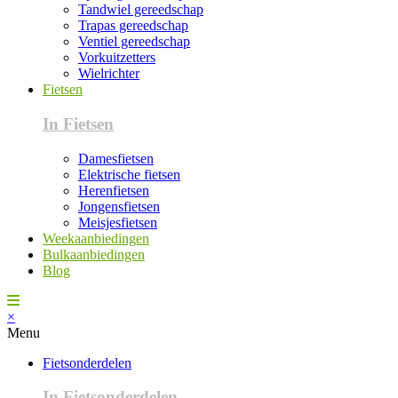
Tandwiel gereedschap
Trapas gereedschap
Ventiel gereedschap
Vorkuitzetters
Wielrichter
Fietsen
In Fietsen
Damesfietsen
Elektrische fietsen
Herenfietsen
Jongensfietsen
Meisjesfietsen
Weekaanbiedingen
Bulkaanbiedingen
Blog
×
Menu
Fietsonderdelen
In Fietsonderdelen