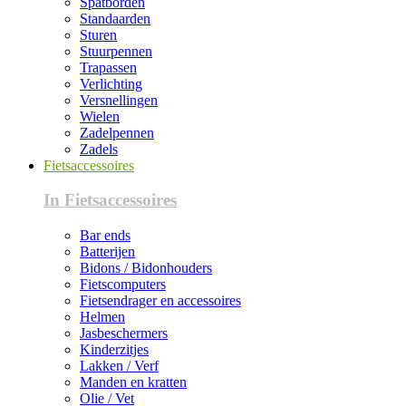
Spatborden
Standaarden
Sturen
Stuurpennen
Trapassen
Verlichting
Versnellingen
Wielen
Zadelpennen
Zadels
Fietsaccessoires
In Fietsaccessoires
Bar ends
Batterijen
Bidons / Bidonhouders
Fietscomputers
Fietsendrager en accessoires
Helmen
Jasbeschermers
Kinderzitjes
Lakken / Verf
Manden en kratten
Olie / Vet