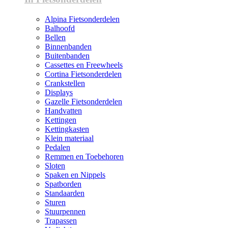
Alpina Fietsonderdelen
Balhoofd
Bellen
Binnenbanden
Buitenbanden
Cassettes en Freewheels
Cortina Fietsonderdelen
Crankstellen
Displays
Gazelle Fietsonderdelen
Handvatten
Kettingen
Kettingkasten
Klein materiaal
Pedalen
Remmen en Toebehoren
Sloten
Spaken en Nippels
Spatborden
Standaarden
Sturen
Stuurpennen
Trapassen