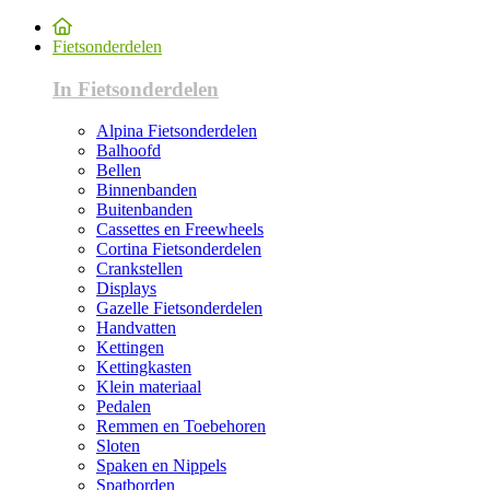
Fietsonderdelen
In Fietsonderdelen
Alpina Fietsonderdelen
Balhoofd
Bellen
Binnenbanden
Buitenbanden
Cassettes en Freewheels
Cortina Fietsonderdelen
Crankstellen
Displays
Gazelle Fietsonderdelen
Handvatten
Kettingen
Kettingkasten
Klein materiaal
Pedalen
Remmen en Toebehoren
Sloten
Spaken en Nippels
Spatborden