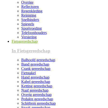
Overige
Reflectoren
Regenkleding
Reiniging
Snelbinders
Spiegels
Sportvoeding
Telefoonhouders
Versiering
Fietsgereedschap
In Fietsgereedschap
Balhoofd gereedschap
Band gereedschap
Crank gereedschap
Fietstakel
Hand gereedschap
Kabel gereedschap
Ketting gereedschap
Naaf gereedschap
Overig gereedschap
Pedalen gereedschap
Schijfrem gereedschap
Spaak gereedschap