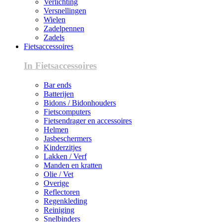
Verlichting
Versnellingen
Wielen
Zadelpennen
Zadels
Fietsaccessoires
In Fietsaccessoires
Bar ends
Batterijen
Bidons / Bidonhouders
Fietscomputers
Fietsendrager en accessoires
Helmen
Jasbeschermers
Kinderzitjes
Lakken / Verf
Manden en kratten
Olie / Vet
Overige
Reflectoren
Regenkleding
Reiniging
Snelbinders