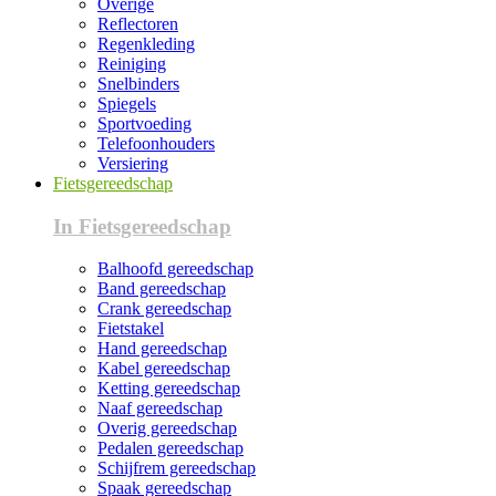
Overige
Reflectoren
Regenkleding
Reiniging
Snelbinders
Spiegels
Sportvoeding
Telefoonhouders
Versiering
Fietsgereedschap
In Fietsgereedschap
Balhoofd gereedschap
Band gereedschap
Crank gereedschap
Fietstakel
Hand gereedschap
Kabel gereedschap
Ketting gereedschap
Naaf gereedschap
Overig gereedschap
Pedalen gereedschap
Schijfrem gereedschap
Spaak gereedschap