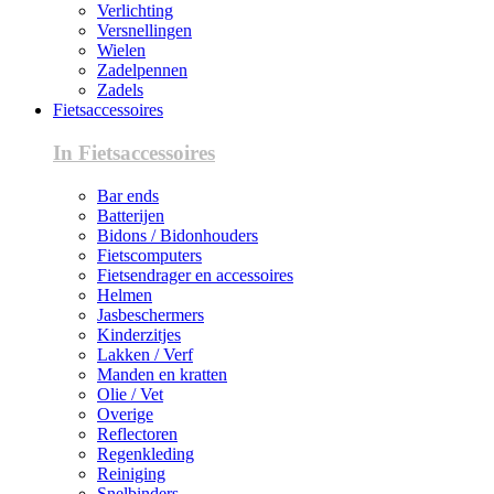
Verlichting
Versnellingen
Wielen
Zadelpennen
Zadels
Fietsaccessoires
In Fietsaccessoires
Bar ends
Batterijen
Bidons / Bidonhouders
Fietscomputers
Fietsendrager en accessoires
Helmen
Jasbeschermers
Kinderzitjes
Lakken / Verf
Manden en kratten
Olie / Vet
Overige
Reflectoren
Regenkleding
Reiniging
Snelbinders