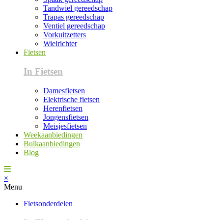
Tandwiel gereedschap
Trapas gereedschap
Ventiel gereedschap
Vorkuitzetters
Wielrichter
Fietsen
In Fietsen
Damesfietsen
Elektrische fietsen
Herenfietsen
Jongensfietsen
Meisjesfietsen
Weekaanbiedingen
Bulkaanbiedingen
Blog
×
Menu
Fietsonderdelen