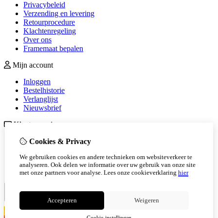
Privacybeleid
Verzending en levering
Retourprocedure
Klachtenregeling
Over ons
Framemaat bepalen
Mijn account
Inloggen
Bestelhistorie
Verlanglijst
Nieuwsbrief
Klantenservice
Contact
Cookies & Privacy
Retourneren
We gebruiken cookies en andere technieken om websiteverkeer te
Sitemap
analyseren. Ook delen we informatie over uw gebruik van onze site
Veelgestelde vragen
met onze partners voor analyse.
Lees onze cookieverklaring
hier
Accepteren
Weigeren