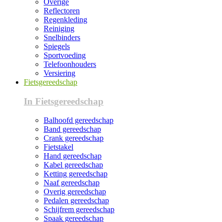
Overige
Reflectoren
Regenkleding
Reiniging
Snelbinders
Spiegels
Sportvoeding
Telefoonhouders
Versiering
Fietsgereedschap
In Fietsgereedschap
Balhoofd gereedschap
Band gereedschap
Crank gereedschap
Fietstakel
Hand gereedschap
Kabel gereedschap
Ketting gereedschap
Naaf gereedschap
Overig gereedschap
Pedalen gereedschap
Schijfrem gereedschap
Spaak gereedschap