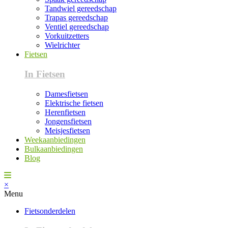
Tandwiel gereedschap
Trapas gereedschap
Ventiel gereedschap
Vorkuitzetters
Wielrichter
Fietsen
In Fietsen
Damesfietsen
Elektrische fietsen
Herenfietsen
Jongensfietsen
Meisjesfietsen
Weekaanbiedingen
Bulkaanbiedingen
Blog
×
Menu
Fietsonderdelen