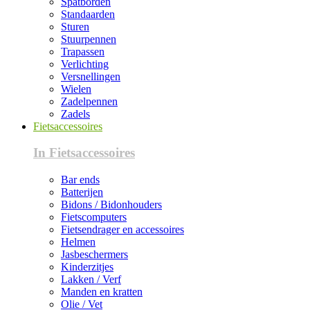
Spatborden
Standaarden
Sturen
Stuurpennen
Trapassen
Verlichting
Versnellingen
Wielen
Zadelpennen
Zadels
Fietsaccessoires
In Fietsaccessoires
Bar ends
Batterijen
Bidons / Bidonhouders
Fietscomputers
Fietsendrager en accessoires
Helmen
Jasbeschermers
Kinderzitjes
Lakken / Verf
Manden en kratten
Olie / Vet