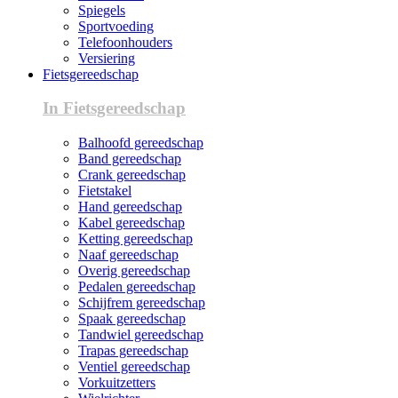
Spiegels
Sportvoeding
Telefoonhouders
Versiering
Fietsgereedschap
In Fietsgereedschap
Balhoofd gereedschap
Band gereedschap
Crank gereedschap
Fietstakel
Hand gereedschap
Kabel gereedschap
Ketting gereedschap
Naaf gereedschap
Overig gereedschap
Pedalen gereedschap
Schijfrem gereedschap
Spaak gereedschap
Tandwiel gereedschap
Trapas gereedschap
Ventiel gereedschap
Vorkuitzetters