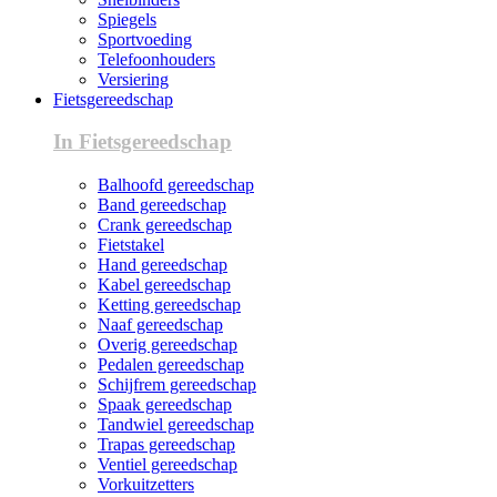
Spiegels
Sportvoeding
Telefoonhouders
Versiering
Fietsgereedschap
In Fietsgereedschap
Balhoofd gereedschap
Band gereedschap
Crank gereedschap
Fietstakel
Hand gereedschap
Kabel gereedschap
Ketting gereedschap
Naaf gereedschap
Overig gereedschap
Pedalen gereedschap
Schijfrem gereedschap
Spaak gereedschap
Tandwiel gereedschap
Trapas gereedschap
Ventiel gereedschap
Vorkuitzetters