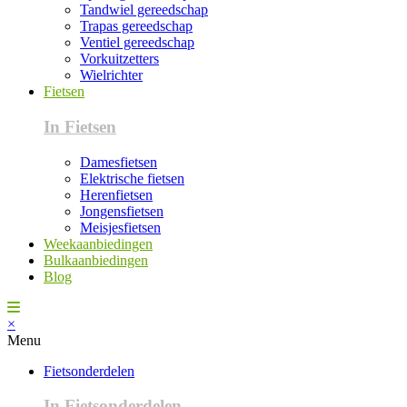
Tandwiel gereedschap
Trapas gereedschap
Ventiel gereedschap
Vorkuitzetters
Wielrichter
Fietsen
In Fietsen
Damesfietsen
Elektrische fietsen
Herenfietsen
Jongensfietsen
Meisjesfietsen
Weekaanbiedingen
Bulkaanbiedingen
Blog
×
Menu
Fietsonderdelen
In Fietsonderdelen