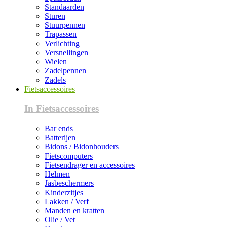
Standaarden
Sturen
Stuurpennen
Trapassen
Verlichting
Versnellingen
Wielen
Zadelpennen
Zadels
Fietsaccessoires
In Fietsaccessoires
Bar ends
Batterijen
Bidons / Bidonhouders
Fietscomputers
Fietsendrager en accessoires
Helmen
Jasbeschermers
Kinderzitjes
Lakken / Verf
Manden en kratten
Olie / Vet