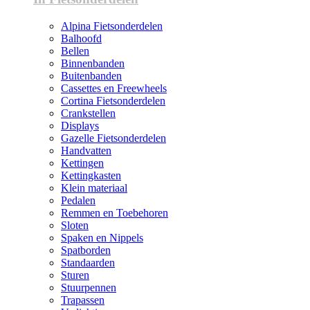
Alpina Fietsonderdelen
Balhoofd
Bellen
Binnenbanden
Buitenbanden
Cassettes en Freewheels
Cortina Fietsonderdelen
Crankstellen
Displays
Gazelle Fietsonderdelen
Handvatten
Kettingen
Kettingkasten
Klein materiaal
Pedalen
Remmen en Toebehoren
Sloten
Spaken en Nippels
Spatborden
Standaarden
Sturen
Stuurpennen
Trapassen