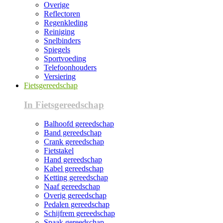
Overige
Reflectoren
Regenkleding
Reiniging
Snelbinders
Spiegels
Sportvoeding
Telefoonhouders
Versiering
Fietsgereedschap
In Fietsgereedschap
Balhoofd gereedschap
Band gereedschap
Crank gereedschap
Fietstakel
Hand gereedschap
Kabel gereedschap
Ketting gereedschap
Naaf gereedschap
Overig gereedschap
Pedalen gereedschap
Schijfrem gereedschap
Spaak gereedschap