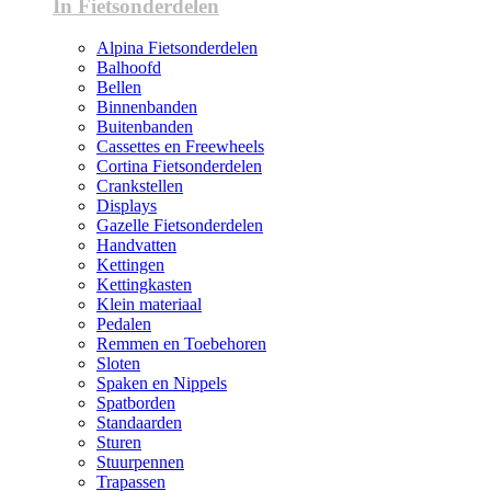
In Fietsonderdelen
Alpina Fietsonderdelen
Balhoofd
Bellen
Binnenbanden
Buitenbanden
Cassettes en Freewheels
Cortina Fietsonderdelen
Crankstellen
Displays
Gazelle Fietsonderdelen
Handvatten
Kettingen
Kettingkasten
Klein materiaal
Pedalen
Remmen en Toebehoren
Sloten
Spaken en Nippels
Spatborden
Standaarden
Sturen
Stuurpennen
Trapassen