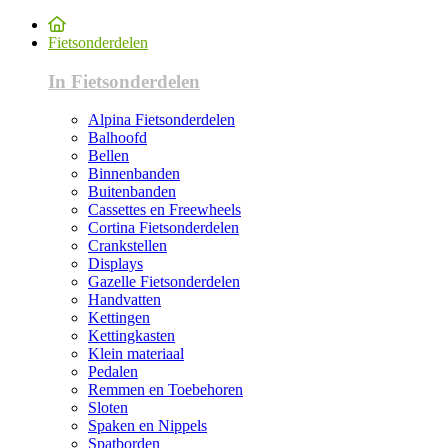
Fietsonderdelen
In Fietsonderdelen
Alpina Fietsonderdelen
Balhoofd
Bellen
Binnenbanden
Buitenbanden
Cassettes en Freewheels
Cortina Fietsonderdelen
Crankstellen
Displays
Gazelle Fietsonderdelen
Handvatten
Kettingen
Kettingkasten
Klein materiaal
Pedalen
Remmen en Toebehoren
Sloten
Spaken en Nippels
Spatborden