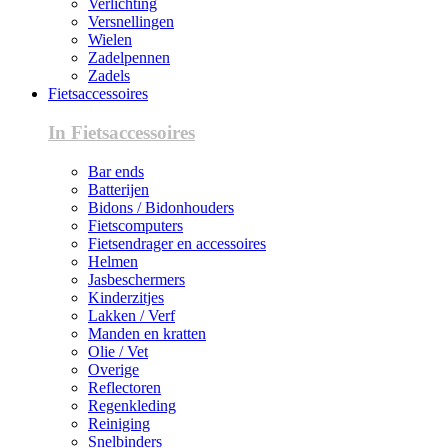
Verlichting
Versnellingen
Wielen
Zadelpennen
Zadels
Fietsaccessoires
In Fietsaccessoires
Bar ends
Batterijen
Bidons / Bidonhouders
Fietscomputers
Fietsendrager en accessoires
Helmen
Jasbeschermers
Kinderzitjes
Lakken / Verf
Manden en kratten
Olie / Vet
Overige
Reflectoren
Regenkleding
Reiniging
Snelbinders