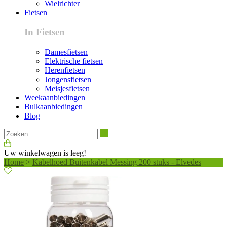
Wielrichter
Fietsen
In Fietsen
Damesfietsen
Elektrische fietsen
Herenfietsen
Jongensfietsen
Meisjesfietsen
Weekaanbiedingen
Bulkaanbiedingen
Blog
Zoeken
Uw winkelwagen is leeg!
Home
>
Kabelhoed Buitenkabel Messing 200 stuks - Elvedes