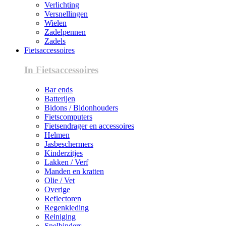
Verlichting
Versnellingen
Wielen
Zadelpennen
Zadels
Fietsaccessoires
In Fietsaccessoires
Bar ends
Batterijen
Bidons / Bidonhouders
Fietscomputers
Fietsendrager en accessoires
Helmen
Jasbeschermers
Kinderzitjes
Lakken / Verf
Manden en kratten
Olie / Vet
Overige
Reflectoren
Regenkleding
Reiniging
Snelbinders