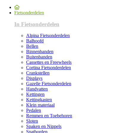
Fietsonderdelen
In Fietsonderdelen
Alpina Fietsonderdelen
Balhoofd
Bellen
Binnenbanden
Buitenbanden
Cassettes en Freewheels
Cortina Fietsonderdelen
Crankstellen
Displays
Gazelle Fietsonderdelen
Handvatten
Kettingen
Kettingkasten
Klein materiaal
Pedalen
Remmen en Toebehoren
Sloten
Spaken en Nippels
Spatborden