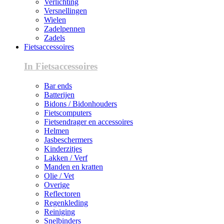
Verlichting
Versnellingen
Wielen
Zadelpennen
Zadels
Fietsaccessoires
In Fietsaccessoires
Bar ends
Batterijen
Bidons / Bidonhouders
Fietscomputers
Fietsendrager en accessoires
Helmen
Jasbeschermers
Kinderzitjes
Lakken / Verf
Manden en kratten
Olie / Vet
Overige
Reflectoren
Regenkleding
Reiniging
Snelbinders