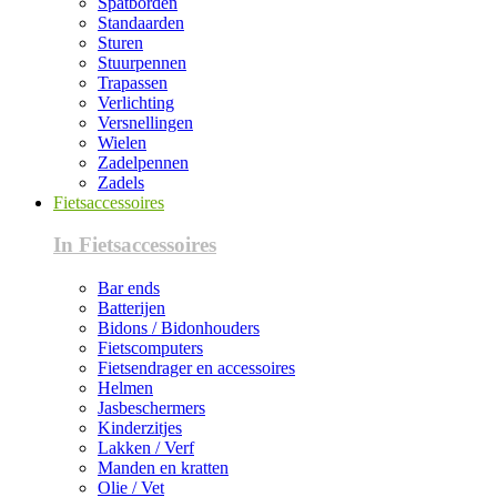
Spatborden
Standaarden
Sturen
Stuurpennen
Trapassen
Verlichting
Versnellingen
Wielen
Zadelpennen
Zadels
Fietsaccessoires
In Fietsaccessoires
Bar ends
Batterijen
Bidons / Bidonhouders
Fietscomputers
Fietsendrager en accessoires
Helmen
Jasbeschermers
Kinderzitjes
Lakken / Verf
Manden en kratten
Olie / Vet