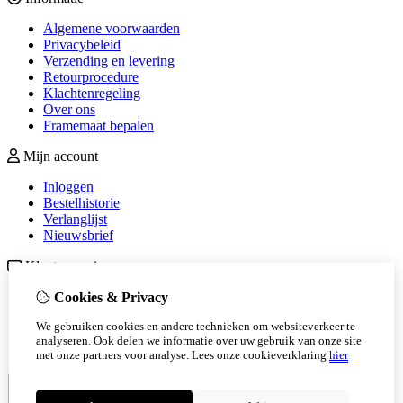
Algemene voorwaarden
Privacybeleid
Verzending en levering
Retourprocedure
Klachtenregeling
Over ons
Framemaat bepalen
Mijn account
Inloggen
Bestelhistorie
Verlanglijst
Nieuwsbrief
Klantenservice
Contact
Cookies & Privacy
Retourneren
We gebruiken cookies en andere technieken om websiteverkeer te
Sitemap
analyseren. Ook delen we informatie over uw gebruik van onze site
Veelgestelde vragen
met onze partners voor analyse.
Lees onze cookieverklaring
hier