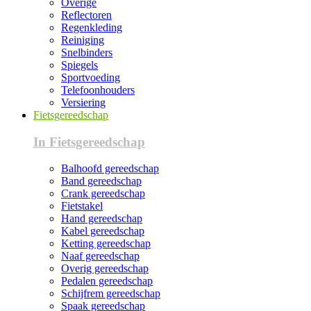
Overige
Reflectoren
Regenkleding
Reiniging
Snelbinders
Spiegels
Sportvoeding
Telefoonhouders
Versiering
Fietsgereedschap
In Fietsgereedschap
Balhoofd gereedschap
Band gereedschap
Crank gereedschap
Fietstakel
Hand gereedschap
Kabel gereedschap
Ketting gereedschap
Naaf gereedschap
Overig gereedschap
Pedalen gereedschap
Schijfrem gereedschap
Spaak gereedschap