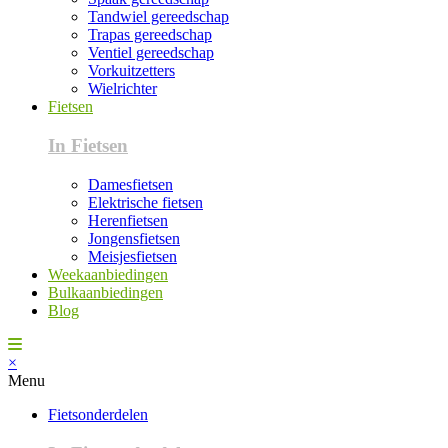
Tandwiel gereedschap
Trapas gereedschap
Ventiel gereedschap
Vorkuitzetters
Wielrichter
Fietsen
In Fietsen
Damesfietsen
Elektrische fietsen
Herenfietsen
Jongensfietsen
Meisjesfietsen
Weekaanbiedingen
Bulkaanbiedingen
Blog
×
Menu
Fietsonderdelen