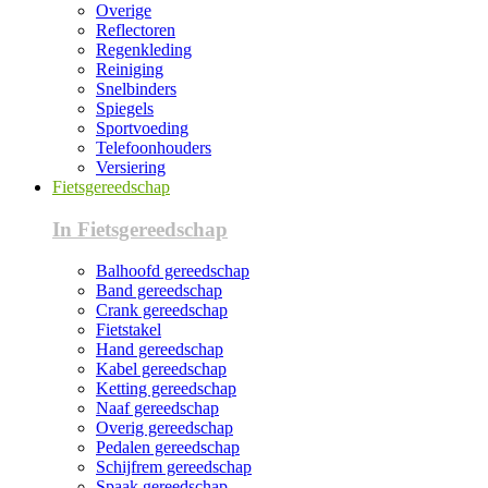
Overige
Reflectoren
Regenkleding
Reiniging
Snelbinders
Spiegels
Sportvoeding
Telefoonhouders
Versiering
Fietsgereedschap
In Fietsgereedschap
Balhoofd gereedschap
Band gereedschap
Crank gereedschap
Fietstakel
Hand gereedschap
Kabel gereedschap
Ketting gereedschap
Naaf gereedschap
Overig gereedschap
Pedalen gereedschap
Schijfrem gereedschap
Spaak gereedschap