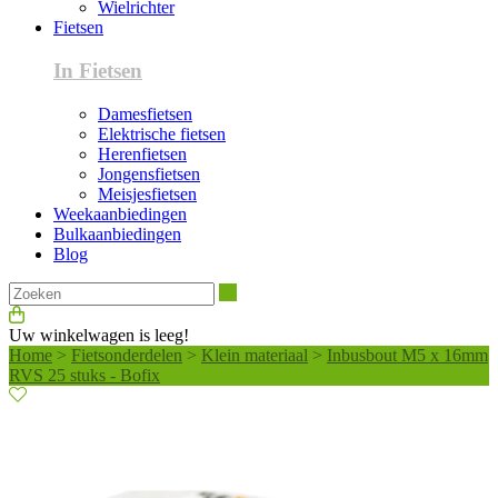
Wielrichter
Fietsen
In Fietsen
Damesfietsen
Elektrische fietsen
Herenfietsen
Jongensfietsen
Meisjesfietsen
Weekaanbiedingen
Bulkaanbiedingen
Blog
Zoeken
Uw winkelwagen is leeg!
Home
>
Fietsonderdelen
>
Klein materiaal
>
Inbusbout M5 x 16mm
RVS 25 stuks - Bofix