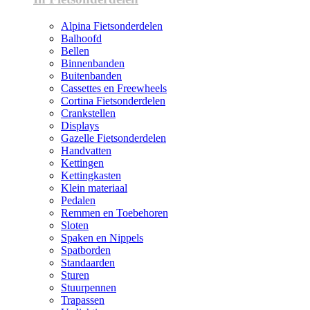
Alpina Fietsonderdelen
Balhoofd
Bellen
Binnenbanden
Buitenbanden
Cassettes en Freewheels
Cortina Fietsonderdelen
Crankstellen
Displays
Gazelle Fietsonderdelen
Handvatten
Kettingen
Kettingkasten
Klein materiaal
Pedalen
Remmen en Toebehoren
Sloten
Spaken en Nippels
Spatborden
Standaarden
Sturen
Stuurpennen
Trapassen