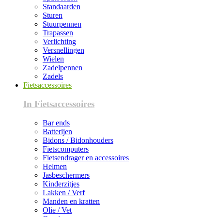
Standaarden
Sturen
Stuurpennen
Trapassen
Verlichting
Versnellingen
Wielen
Zadelpennen
Zadels
Fietsaccessoires
In Fietsaccessoires
Bar ends
Batterijen
Bidons / Bidonhouders
Fietscomputers
Fietsendrager en accessoires
Helmen
Jasbeschermers
Kinderzitjes
Lakken / Verf
Manden en kratten
Olie / Vet