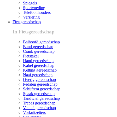
Spiegels
Sportvoeding
Telefoonhouders
Versiering
Fietsgereedschap
In Fietsgereedschap
Balhoofd gereedschap
Band gereedschap
Crank gereedschap
Fietstakel
Hand gereedschap
Kabel gereedschap
Ketting gereedschap
Naaf gereedschap
Overig gereedschap
Pedalen gereedschap
Schijfrem gereedschap
Spaak gereedschap
Tandwiel gereedschap
Trapas gereedschap
Ventiel gereedschap
Vorkuitzetters