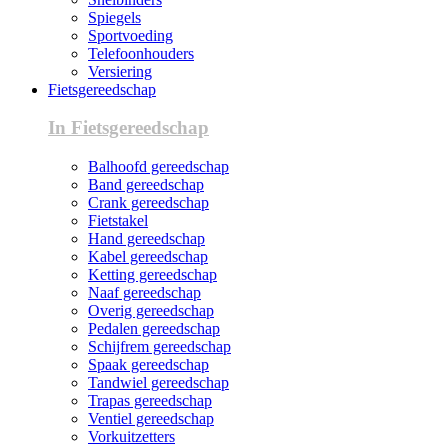
Spiegels
Sportvoeding
Telefoonhouders
Versiering
Fietsgereedschap
In Fietsgereedschap
Balhoofd gereedschap
Band gereedschap
Crank gereedschap
Fietstakel
Hand gereedschap
Kabel gereedschap
Ketting gereedschap
Naaf gereedschap
Overig gereedschap
Pedalen gereedschap
Schijfrem gereedschap
Spaak gereedschap
Tandwiel gereedschap
Trapas gereedschap
Ventiel gereedschap
Vorkuitzetters