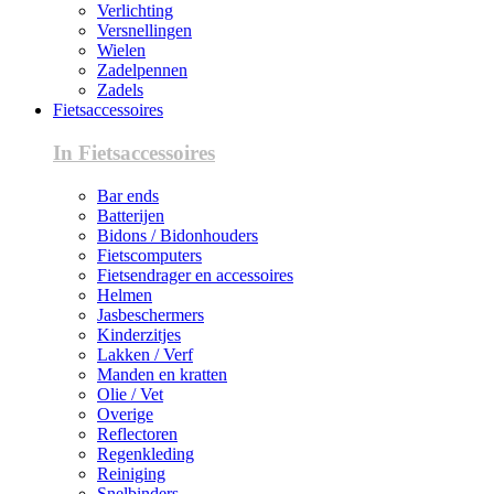
Verlichting
Versnellingen
Wielen
Zadelpennen
Zadels
Fietsaccessoires
In Fietsaccessoires
Bar ends
Batterijen
Bidons / Bidonhouders
Fietscomputers
Fietsendrager en accessoires
Helmen
Jasbeschermers
Kinderzitjes
Lakken / Verf
Manden en kratten
Olie / Vet
Overige
Reflectoren
Regenkleding
Reiniging
Snelbinders