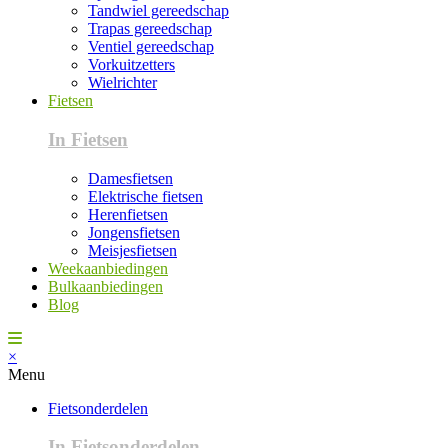
Tandwiel gereedschap
Trapas gereedschap
Ventiel gereedschap
Vorkuitzetters
Wielrichter
Fietsen
In Fietsen
Damesfietsen
Elektrische fietsen
Herenfietsen
Jongensfietsen
Meisjesfietsen
Weekaanbiedingen
Bulkaanbiedingen
Blog
×
Menu
Fietsonderdelen
In Fietsonderdelen