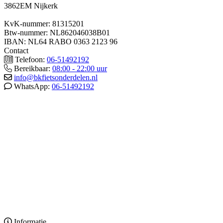
3862EM Nijkerk
KvK-nummer: 81315201
Btw-nummer: NL862046038B01
IBAN: NL64 RABO 0363 2123 96
Contact
Telefoon:
06-51492192
Bereikbaar:
08:00 - 22:00 uur
info@bkfietsonderdelen.nl
WhatsApp:
06-51492192
Informatie