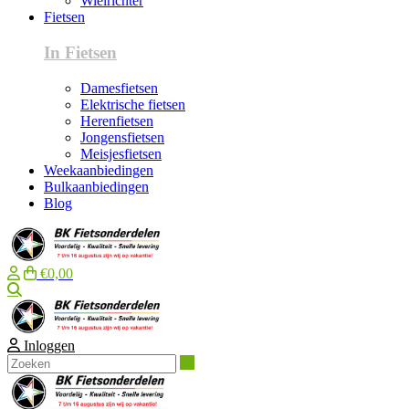
Wielrichter
Fietsen
In Fietsen
Damesfietsen
Elektrische fietsen
Herenfietsen
Jongensfietsen
Meisjesfietsen
Weekaanbiedingen
Bulkaanbiedingen
Blog
€0,00
Zoeken
Inloggen
Zoeken