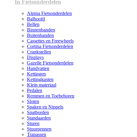
In Fietsonderdelen
Alpina Fietsonderdelen
Balhoofd
Bellen
Binnenbanden
Buitenbanden
Cassettes en Freewheels
Cortina Fietsonderdelen
Crankstellen
Displays
Gazelle Fietsonderdelen
Handvatten
Kettingen
Kettingkasten
Klein materiaal
Pedalen
Remmen en Toebehoren
Sloten
Spaken en Nippels
Spatborden
Standaarden
Sturen
Stuurpennen
Trapassen