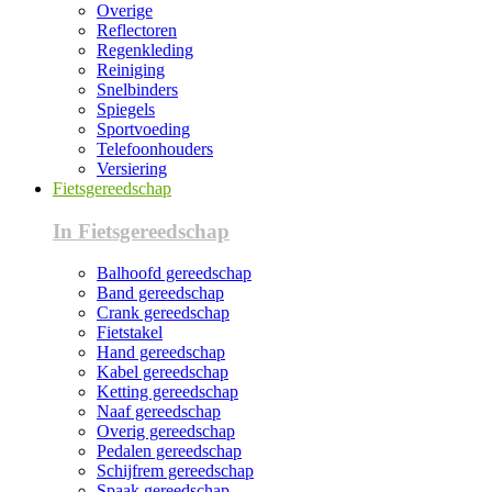
Overige
Reflectoren
Regenkleding
Reiniging
Snelbinders
Spiegels
Sportvoeding
Telefoonhouders
Versiering
Fietsgereedschap
In Fietsgereedschap
Balhoofd gereedschap
Band gereedschap
Crank gereedschap
Fietstakel
Hand gereedschap
Kabel gereedschap
Ketting gereedschap
Naaf gereedschap
Overig gereedschap
Pedalen gereedschap
Schijfrem gereedschap
Spaak gereedschap