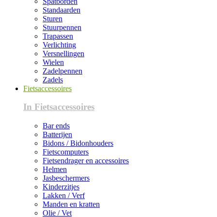
Spatborden
Standaarden
Sturen
Stuurpennen
Trapassen
Verlichting
Versnellingen
Wielen
Zadelpennen
Zadels
Fietsaccessoires
In Fietsaccessoires
Bar ends
Batterijen
Bidons / Bidonhouders
Fietscomputers
Fietsendrager en accessoires
Helmen
Jasbeschermers
Kinderzitjes
Lakken / Verf
Manden en kratten
Olie / Vet