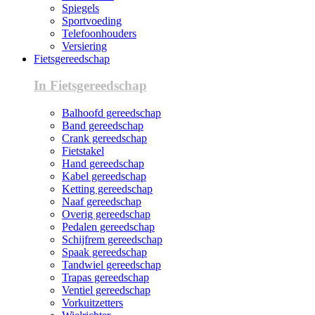
Spiegels
Sportvoeding
Telefoonhouders
Versiering
Fietsgereedschap
In Fietsgereedschap
Balhoofd gereedschap
Band gereedschap
Crank gereedschap
Fietstakel
Hand gereedschap
Kabel gereedschap
Ketting gereedschap
Naaf gereedschap
Overig gereedschap
Pedalen gereedschap
Schijfrem gereedschap
Spaak gereedschap
Tandwiel gereedschap
Trapas gereedschap
Ventiel gereedschap
Vorkuitzetters