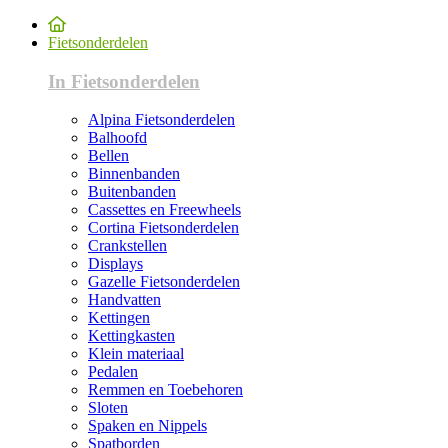
Fietsonderdelen
In Fietsonderdelen
Alpina Fietsonderdelen
Balhoofd
Bellen
Binnenbanden
Buitenbanden
Cassettes en Freewheels
Cortina Fietsonderdelen
Crankstellen
Displays
Gazelle Fietsonderdelen
Handvatten
Kettingen
Kettingkasten
Klein materiaal
Pedalen
Remmen en Toebehoren
Sloten
Spaken en Nippels
Spatborden