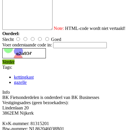
Note:
HTML-code wordt niet vertaald!
Oordeel:
Slecht
Goed
Voer onderstaande code in:
Verder
Tags:
kettingkast
gazelle
Info
BK Fietsonderdelen is onderdeel van BK Businesses
Vestigingsadres (geen bezoekadres):
Lindenlaan 20
3862EM Nijkerk
KvK-nummer: 81315201
Btw-nummer: NL862046038B01