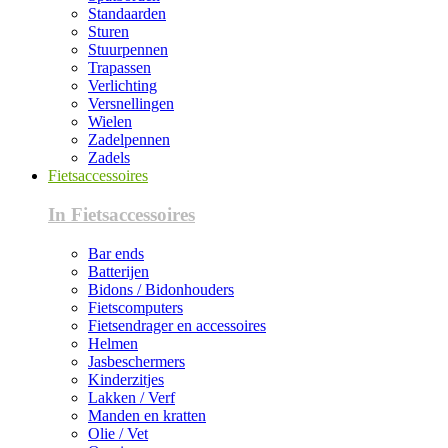
Standaarden
Sturen
Stuurpennen
Trapassen
Verlichting
Versnellingen
Wielen
Zadelpennen
Zadels
Fietsaccessoires
In Fietsaccessoires
Bar ends
Batterijen
Bidons / Bidonhouders
Fietscomputers
Fietsendrager en accessoires
Helmen
Jasbeschermers
Kinderzitjes
Lakken / Verf
Manden en kratten
Olie / Vet