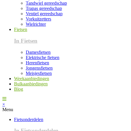
Tandwiel gereedschap
Trapas gereedschap
Ventiel gereedschap
Vorkuitzetters
Wielrichter
Fietsen
In Fietsen
Damesfietsen
Elektrische fietsen
Herenfietsen
Jongensfietsen
Meisjesfietsen
Weekaanbiedingen
Bulkaanbiedingen
Blog
×
Menu
Fietsonderdelen
In Fietsonderdelen