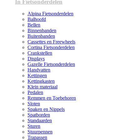
In Fietsonderdelen
Alpina Fietsonderdelen
Balhoofd
Bellen
Binnenbanden
Buitenbanden
Cassettes en Freewheels
Cortina Fietsonderdelen
Crankstellen
Displays
Gazelle Fietsonderdelen
Handvatten
Kettingen
Kettingkasten
Klein materiaal
Pedalen
Remmen en Toebehoren
Sloten
Spaken en Nippels
Spatborden
Standaarden
Sturen
Stuurpennen
Trapassen