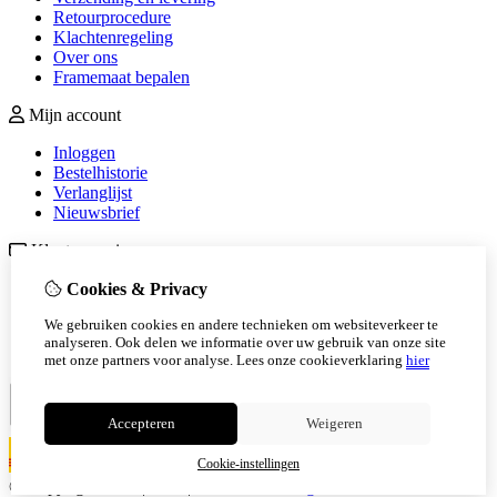
Retourprocedure
Klachtenregeling
Over ons
Framemaat bepalen
Mijn account
Inloggen
Bestelhistorie
Verlanglijst
Nieuwsbrief
Klantenservice
Contact
Cookies & Privacy
Retourneren
We gebruiken cookies en andere technieken om websiteverkeer te
Sitemap
analyseren. Ook delen we informatie over uw gebruik van onze site
Veelgestelde vragen
met onze partners voor analyse.
Lees onze cookieverklaring
hier
Accepteren
Weigeren
Cookie-instellingen
© Copyright 2026
|
TSB
|
Cookie-instellingen