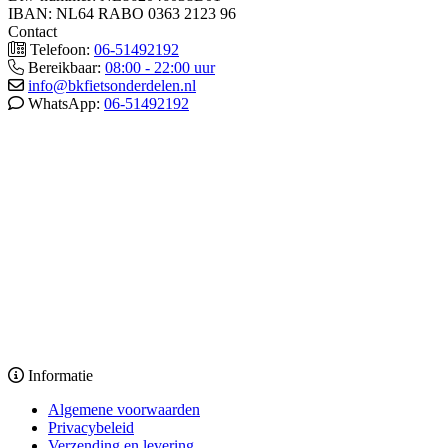
IBAN: NL64 RABO 0363 2123 96
Contact
Telefoon:
06-51492192
Bereikbaar:
08:00 - 22:00 uur
info@bkfietsonderdelen.nl
WhatsApp:
06-51492192
Informatie
Algemene voorwaarden
Privacybeleid
Verzending en levering