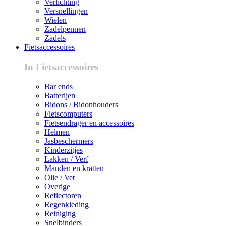
Verlichting
Versnellingen
Wielen
Zadelpennen
Zadels
Fietsaccessoires
In Fietsaccessoires
Bar ends
Batterijen
Bidons / Bidonhouders
Fietscomputers
Fietsendrager en accessoires
Helmen
Jasbeschermers
Kinderzitjes
Lakken / Verf
Manden en kratten
Olie / Vet
Overige
Reflectoren
Regenkleding
Reiniging
Snelbinders