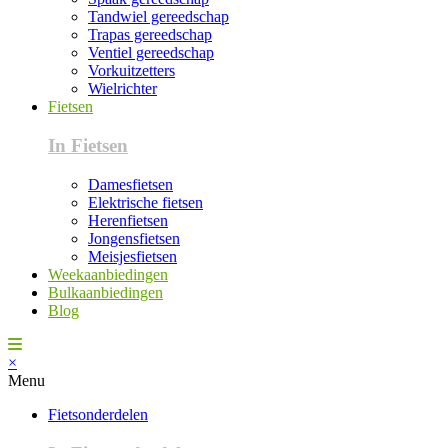
Tandwiel gereedschap
Trapas gereedschap
Ventiel gereedschap
Vorkuitzetters
Wielrichter
Fietsen
In Fietsen
Damesfietsen
Elektrische fietsen
Herenfietsen
Jongensfietsen
Meisjesfietsen
Weekaanbiedingen
Bulkaanbiedingen
Blog
×
Menu
Fietsonderdelen