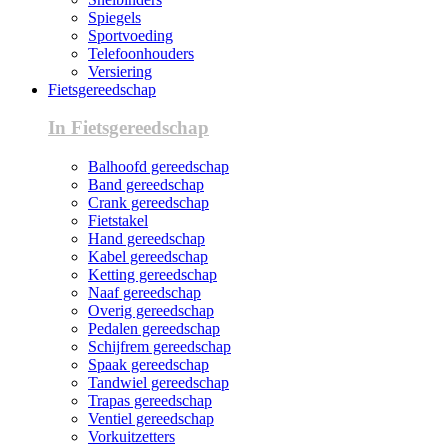
Spiegels
Sportvoeding
Telefoonhouders
Versiering
Fietsgereedschap
In Fietsgereedschap
Balhoofd gereedschap
Band gereedschap
Crank gereedschap
Fietstakel
Hand gereedschap
Kabel gereedschap
Ketting gereedschap
Naaf gereedschap
Overig gereedschap
Pedalen gereedschap
Schijfrem gereedschap
Spaak gereedschap
Tandwiel gereedschap
Trapas gereedschap
Ventiel gereedschap
Vorkuitzetters