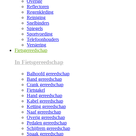
Overige
Reflectoren
Regenkleding
Reiniging
Snelbinders
Spiegels
Sportvoeding
Telefoonhouders
Versiering
Fietsgereedschap
In Fietsgereedschap
Balhoofd gereedschap
Band gereedschap
Crank gereedschap
Fietstakel
Hand gereedschap
Kabel gereedschap
Ketting gereedschap
Naaf gereedschap
Overig gereedschap
Pedalen gereedschap
Schijfrem gereedschap
Spaak gereedschap