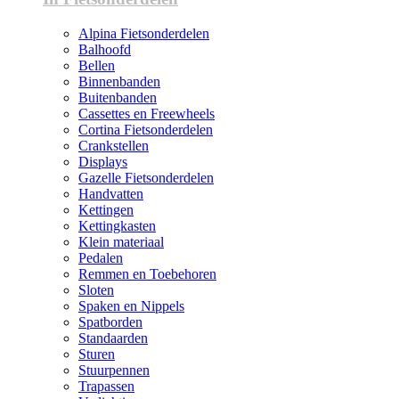
Alpina Fietsonderdelen
Balhoofd
Bellen
Binnenbanden
Buitenbanden
Cassettes en Freewheels
Cortina Fietsonderdelen
Crankstellen
Displays
Gazelle Fietsonderdelen
Handvatten
Kettingen
Kettingkasten
Klein materiaal
Pedalen
Remmen en Toebehoren
Sloten
Spaken en Nippels
Spatborden
Standaarden
Sturen
Stuurpennen
Trapassen