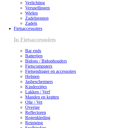
Verlichting
Versnellingen
Wielen
Zadelpennen
Zadels
Fietsaccessoires
In Fietsaccessoires
Bar ends
Batterijen
Bidons / Bidonhouders
Fietscomputers
Fietsendrager en accessoires
Helmen
Jasbeschermers
Kinderzitjes
Lakken / Verf
Manden en kratten
Olie / Vet
Overige
Reflectoren
Regenkleding
Reiniging
Snelbinders