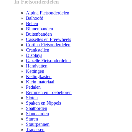
In Fietsonderdelen
Alpina Fietsonderdelen
Balhoofd
Bellen
Binnenbanden
Buitenbanden
Cassettes en Freewheels
Cortina Fietsonderdelen
Crankstellen
Displays
Gazelle Fietsonderdelen
Handvatten
Kettingen
Kettingkasten
Klein materiaal
Pedalen
Remmen en Toebehoren
Sloten
Spaken en Nippels
Spatborden
Standaarden
Sturen
Stuurpennen
Trapassen