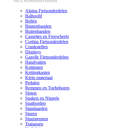
Alpina Fietsonderdelen
Balhoofd
Bellen
Binnenbanden
Buitenbanden
Cassettes en Freewheels
Cortina Fietsonderdelen
Crankstellen
Displays
Gazelle Fietsonderdelen
Handvatten
Kettingen
Kettingkasten
Klein materiaal
Pedalen
Remmen en Toebehoren
Sloten
Spaken en Nippels
Spatborden
Standaarden
Sturen
Stuurpennen
Trapassen