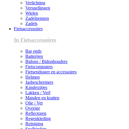
Verlichting
Versnellingen
Wielen
Zadelpennen
Zadels
Fietsaccessoires
In Fietsaccessoires
Bar ends
Batterijen
Bidons / Bidonhouders
Fietscomputers
Fietsendrager en accessoires
Helmen
Jasbeschermers
Kinderzitjes
Lakken / Verf
Manden en kratten
Olie / Vet
Overige
Reflectoren
Regenkleding
Reiniging
Snelbinders