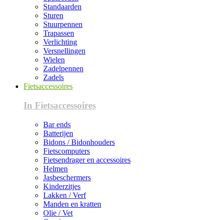
Standaarden
Sturen
Stuurpennen
Trapassen
Verlichting
Versnellingen
Wielen
Zadelpennen
Zadels
Fietsaccessoires
In Fietsaccessoires
Bar ends
Batterijen
Bidons / Bidonhouders
Fietscomputers
Fietsendrager en accessoires
Helmen
Jasbeschermers
Kinderzitjes
Lakken / Verf
Manden en kratten
Olie / Vet