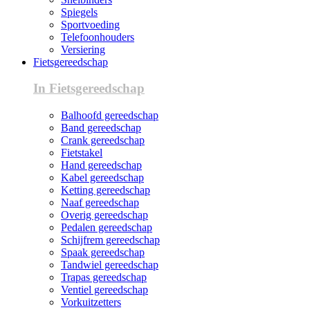
Spiegels
Sportvoeding
Telefoonhouders
Versiering
Fietsgereedschap
In Fietsgereedschap
Balhoofd gereedschap
Band gereedschap
Crank gereedschap
Fietstakel
Hand gereedschap
Kabel gereedschap
Ketting gereedschap
Naaf gereedschap
Overig gereedschap
Pedalen gereedschap
Schijfrem gereedschap
Spaak gereedschap
Tandwiel gereedschap
Trapas gereedschap
Ventiel gereedschap
Vorkuitzetters