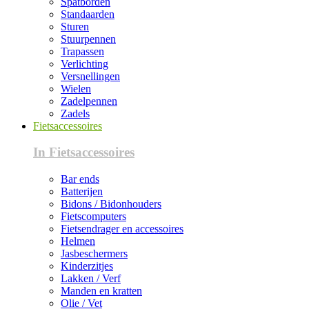
Spatborden
Standaarden
Sturen
Stuurpennen
Trapassen
Verlichting
Versnellingen
Wielen
Zadelpennen
Zadels
Fietsaccessoires
In Fietsaccessoires
Bar ends
Batterijen
Bidons / Bidonhouders
Fietscomputers
Fietsendrager en accessoires
Helmen
Jasbeschermers
Kinderzitjes
Lakken / Verf
Manden en kratten
Olie / Vet