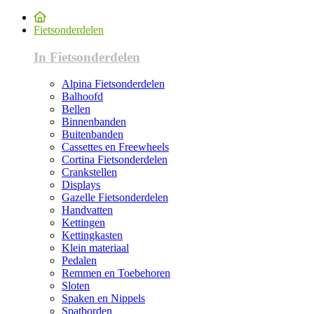
Fietsonderdelen
In Fietsonderdelen
Alpina Fietsonderdelen
Balhoofd
Bellen
Binnenbanden
Buitenbanden
Cassettes en Freewheels
Cortina Fietsonderdelen
Crankstellen
Displays
Gazelle Fietsonderdelen
Handvatten
Kettingen
Kettingkasten
Klein materiaal
Pedalen
Remmen en Toebehoren
Sloten
Spaken en Nippels
Spatborden