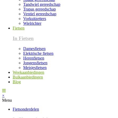
Tandwiel gereedschap
Trapas gereedschap
Ventiel gereedschap
Vorkuitzetters
Wielrichter
Fietsen
In Fietsen
Damesfietsen
Elektrische fietsen
Herenfietsen
Jongensfietsen
Meisjesfietsen
Weekaanbiedingen
Bulkaanbiedingen
Blog
×
Menu
Fietsonderdelen