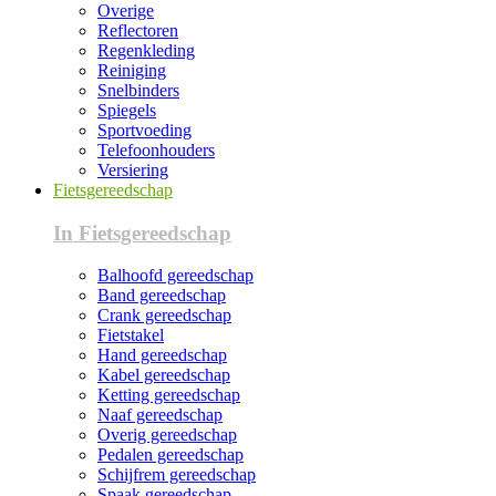
Overige
Reflectoren
Regenkleding
Reiniging
Snelbinders
Spiegels
Sportvoeding
Telefoonhouders
Versiering
Fietsgereedschap
In Fietsgereedschap
Balhoofd gereedschap
Band gereedschap
Crank gereedschap
Fietstakel
Hand gereedschap
Kabel gereedschap
Ketting gereedschap
Naaf gereedschap
Overig gereedschap
Pedalen gereedschap
Schijfrem gereedschap
Spaak gereedschap