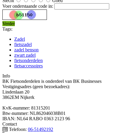
Slecht
Goed
Voer onderstaande code in:
Verder
Tags:
Zadel
fietszadel
zadel benson
zwart zadel
fietsonderdelen
fietsaccessoires
Info
BK Fietsonderdelen is onderdeel van BK Businesses
Vestigingsadres (geen bezoekadres):
Lindenlaan 20
3862EM Nijkerk
KvK-nummer: 81315201
Btw-nummer: NL862046038B01
IBAN: NL64 RABO 0363 2123 96
Contact
Telefoon:
06-51492192