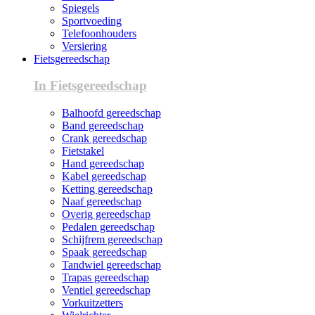
Spiegels
Sportvoeding
Telefoonhouders
Versiering
Fietsgereedschap
In Fietsgereedschap
Balhoofd gereedschap
Band gereedschap
Crank gereedschap
Fietstakel
Hand gereedschap
Kabel gereedschap
Ketting gereedschap
Naaf gereedschap
Overig gereedschap
Pedalen gereedschap
Schijfrem gereedschap
Spaak gereedschap
Tandwiel gereedschap
Trapas gereedschap
Ventiel gereedschap
Vorkuitzetters