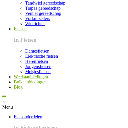
Tandwiel gereedschap
Trapas gereedschap
Ventiel gereedschap
Vorkuitzetters
Wielrichter
Fietsen
In Fietsen
Damesfietsen
Elektrische fietsen
Herenfietsen
Jongensfietsen
Meisjesfietsen
Weekaanbiedingen
Bulkaanbiedingen
Blog
×
Menu
Fietsonderdelen
In Fietsonderdelen