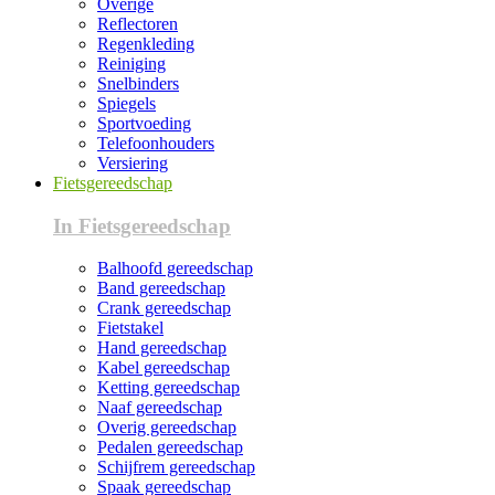
Overige
Reflectoren
Regenkleding
Reiniging
Snelbinders
Spiegels
Sportvoeding
Telefoonhouders
Versiering
Fietsgereedschap
In Fietsgereedschap
Balhoofd gereedschap
Band gereedschap
Crank gereedschap
Fietstakel
Hand gereedschap
Kabel gereedschap
Ketting gereedschap
Naaf gereedschap
Overig gereedschap
Pedalen gereedschap
Schijfrem gereedschap
Spaak gereedschap