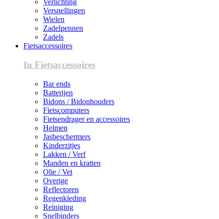
Verlichting
Versnellingen
Wielen
Zadelpennen
Zadels
Fietsaccessoires
In Fietsaccessoires
Bar ends
Batterijen
Bidons / Bidonhouders
Fietscomputers
Fietsendrager en accessoires
Helmen
Jasbeschermers
Kinderzitjes
Lakken / Verf
Manden en kratten
Olie / Vet
Overige
Reflectoren
Regenkleding
Reiniging
Snelbinders