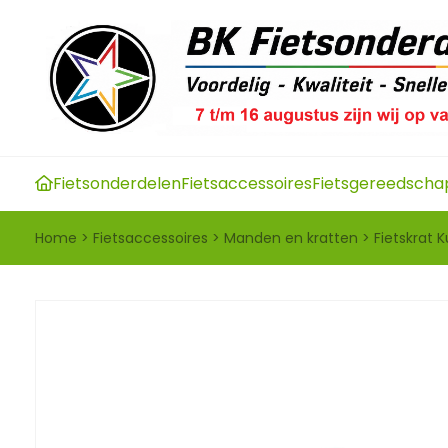
Fietsonderdelen
Fietsaccessoires
Fietsgereedscha
Home
>
Fietsaccessoires
>
Manden en kratten
>
Fietskrat 