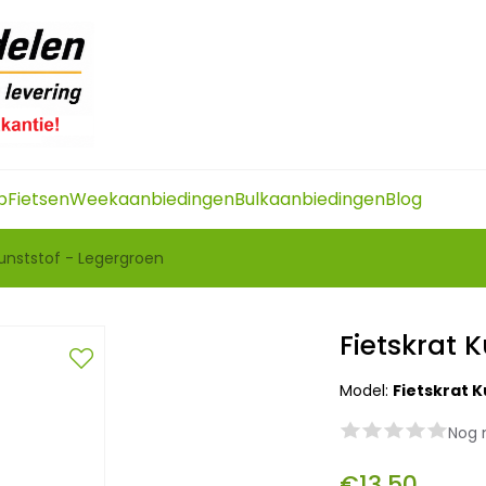
p
Fietsen
Weekaanbiedingen
Bulkaanbiedingen
Blog
Kunststof - Legergroen
Fietskrat 
Model:
Fietskrat 
Nog 
€13,50