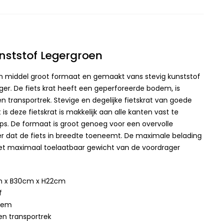
unststof Legergroen
van middel groot formaat en gemaakt vans stevig kunststof
ger. De fiets krat heeft een geperforeerde bodem, is
n transportrek. Stevige en degelijke fietskrat van goede
 is deze fietskrat is makkelijk aan alle kanten vast te
s. De formaat is groot genoeg voor een overvolle
r dat de fiets in breedte toeneemt. De maximale belading
 het maximaal toelaatbaar gewicht van de voordrager
m x B30cm x H22cm
f
dem
en transportrek