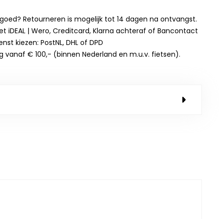
t goed? Retourneren is mogelijk tot 14 dagen na ontvangst.
et iDEAL | Wero, Creditcard, Klarna achteraf of Bancontact
enst kiezen: PostNL, DHL of DPD
g vanaf € 100,- (binnen Nederland en m.u.v. fietsen).