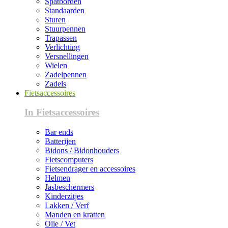
Spatborden
Standaarden
Sturen
Stuurpennen
Trapassen
Verlichting
Versnellingen
Wielen
Zadelpennen
Zadels
Fietsaccessoires
In Fietsaccessoires
Bar ends
Batterijen
Bidons / Bidonhouders
Fietscomputers
Fietsendrager en accessoires
Helmen
Jasbeschermers
Kinderzitjes
Lakken / Verf
Manden en kratten
Olie / Vet