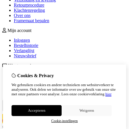
Retourprocedure
Klachtenregeling
Over ons
Framemaat bepalen
Mijn account
Inloggen
Bestelhistorie
Verlanglijst
Nieuwsbrief
Klantenservice
Contact
Cookies & Privacy
Retourneren
We gebruiken cookies en andere technieken om websiteverkeer te
Sitemap
analyseren. Ook delen we informatie over uw gebruik van onze site
Veelgestelde vragen
met onze partners voor analyse.
Lees onze cookieverklaring
hier
Accepteren
Weigeren
Cookie-instellingen
© Copyright 2026
|
TSB
|
Cookie-instellingen