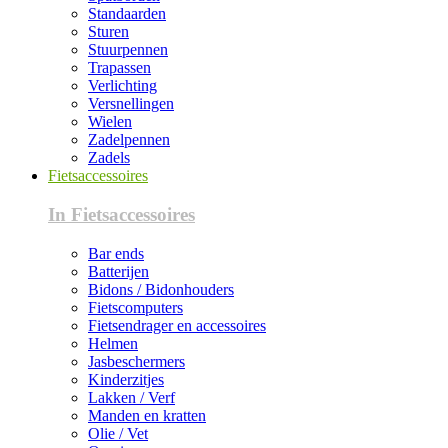
Standaarden
Sturen
Stuurpennen
Trapassen
Verlichting
Versnellingen
Wielen
Zadelpennen
Zadels
Fietsaccessoires
In Fietsaccessoires
Bar ends
Batterijen
Bidons / Bidonhouders
Fietscomputers
Fietsendrager en accessoires
Helmen
Jasbeschermers
Kinderzitjes
Lakken / Verf
Manden en kratten
Olie / Vet