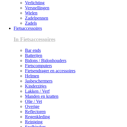
Verlichting
Versnellingen
Wielen
Zadelpennen
Zadels
Fietsaccessoires
In Fietsaccessoires
Bar ends
Batterijen
Bidons / Bidonhouders
Fietscomputers
Fietsendrager en accessoires
Helmen
Jasbeschermers
Kinderzitjes
Lakken / Verf
Manden en kratten
Olie / Vet
Overige
Reflectoren
Regenkleding
Reiniging
Snelbinders