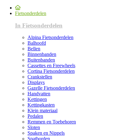
Fietsonderdelen
In Fietsonderdelen
Alpina Fietsonderdelen
Balhoofd
Bellen
Binnenbanden
Buitenbanden
Cassettes en Freewheels
Cortina Fietsonderdelen
Crankstellen
Displays
Gazelle Fietsonderdelen
Handvatten
Kettingen
Kettingkasten
Klein materiaal
Pedalen
Remmen en Toebehoren
Sloten
Spaken en Nippels
Spatborden