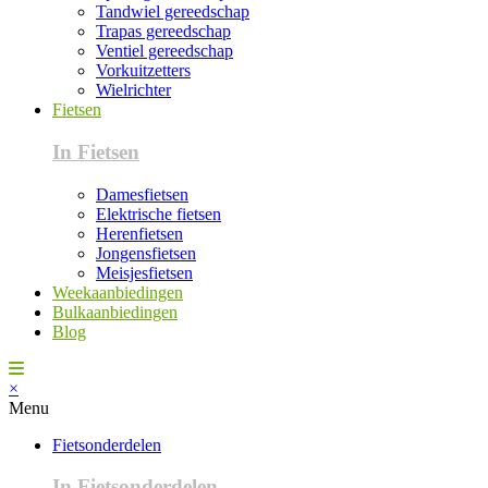
Tandwiel gereedschap
Trapas gereedschap
Ventiel gereedschap
Vorkuitzetters
Wielrichter
Fietsen
In Fietsen
Damesfietsen
Elektrische fietsen
Herenfietsen
Jongensfietsen
Meisjesfietsen
Weekaanbiedingen
Bulkaanbiedingen
Blog
×
Menu
Fietsonderdelen
In Fietsonderdelen