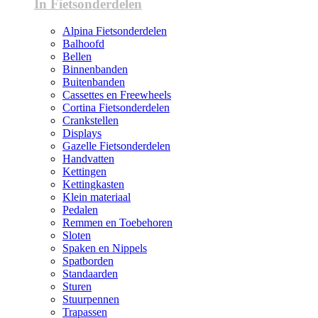
In Fietsonderdelen
Alpina Fietsonderdelen
Balhoofd
Bellen
Binnenbanden
Buitenbanden
Cassettes en Freewheels
Cortina Fietsonderdelen
Crankstellen
Displays
Gazelle Fietsonderdelen
Handvatten
Kettingen
Kettingkasten
Klein materiaal
Pedalen
Remmen en Toebehoren
Sloten
Spaken en Nippels
Spatborden
Standaarden
Sturen
Stuurpennen
Trapassen