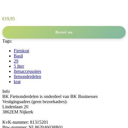
€
19,95
Bestel nu
Tags:
Fietskrat
Basil
29
5 liter
fietsaccessoires
fietsonderdelen
krat
Info
BK Fietsonderdelen is onderdeel van BK Businesses
Vestigingsadres (geen bezoekadres):
Lindenlaan 20
3862EM Nijkerk
KvK-nummer: 81315201
Btw-nummer: NL862046038B01