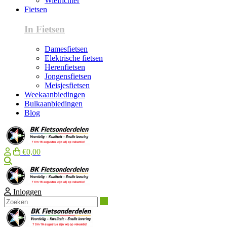
Wielrichter
Fietsen
In Fietsen
Damesfietsen
Elektrische fietsen
Herenfietsen
Jongensfietsen
Meisjesfietsen
Weekaanbiedingen
Bulkaanbiedingen
Blog
€0,00
Zoeken
Inloggen
Zoeken