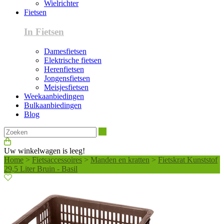
Wielrichter
Fietsen
In Fietsen
Damesfietsen
Elektrische fietsen
Herenfietsen
Jongensfietsen
Meisjesfietsen
Weekaanbiedingen
Bulkaanbiedingen
Blog
Zoeken
Uw winkelwagen is leeg!
Home
>
Fietsaccessoires
>
Manden en kratten
>
Fietskrat Kunststof
29,5 Liter Bruin - Basil