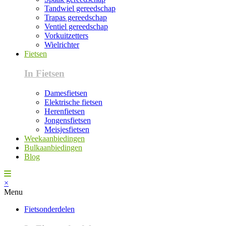
Tandwiel gereedschap
Trapas gereedschap
Ventiel gereedschap
Vorkuitzetters
Wielrichter
Fietsen
In Fietsen
Damesfietsen
Elektrische fietsen
Herenfietsen
Jongensfietsen
Meisjesfietsen
Weekaanbiedingen
Bulkaanbiedingen
Blog
×
Menu
Fietsonderdelen