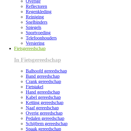
Overige
Reflectoren
Regenkleding
Reiniging
Snelbinders
Spiegels
Sportvoeding
Telefoonhouders
Versiering
Fietsgereedschap
In Fietsgereedschap
Balhoofd gereedschap
Band gereedschap
Crank gereedschap
Fietstakel
Hand gereedschap
Kabel gereedschap
Ketting gereedschap
Naaf gereedschap
Overig gereedschap
Pedalen gereedschap
Schijfrem gereedschap
Spaak gereedschap