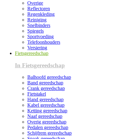
Overige
Reflectoren
Regenkleding
Reiniging
Snelbinders
Spiegels
Sportvoeding
Telefoonhouders
Versiering
Fietsgereedschap
In Fietsgereedschap
Balhoofd gereedschap
Band gereedschap
Crank gereedschap
Fietstakel
Hand gereedschap
Kabel gereedschap
Ketting gereedschap
Naaf gereedschap
Overig gereedschap
Pedalen gereedschap
Schijfrem gereedschap
Spaak gereedschap