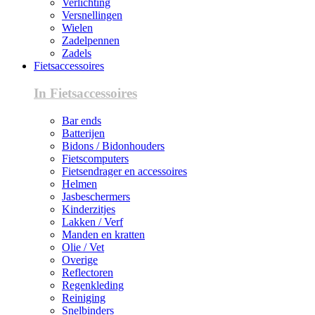
Verlichting
Versnellingen
Wielen
Zadelpennen
Zadels
Fietsaccessoires
In Fietsaccessoires
Bar ends
Batterijen
Bidons / Bidonhouders
Fietscomputers
Fietsendrager en accessoires
Helmen
Jasbeschermers
Kinderzitjes
Lakken / Verf
Manden en kratten
Olie / Vet
Overige
Reflectoren
Regenkleding
Reiniging
Snelbinders