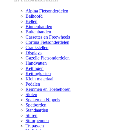
Alpina Fietsonderdelen
Balhoofd
Bellen
Binnenbanden
Buitenbanden
Cassettes en Freewheels
Cortina Fietsonderdelen
Crankstellen
Displays
Gazelle Fietsonderdelen
Handvatten
Kettingen
Kettingkasten
Klein materiaal
Pedalen
Remmen en Toebehoren
Sloten
Spaken en Nippels
Spatborden
Standaarden
Sturen
Stuurpennen
Trapassen