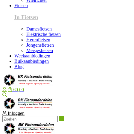
Wielrichter
Fietsen
In Fietsen
Damesfietsen
Elektrische fietsen
Herenfietsen
Jongensfietsen
Meisjesfietsen
Weekaanbiedingen
Bulkaanbiedingen
Blog
€0,00
Zoeken
Inloggen
Zoeken