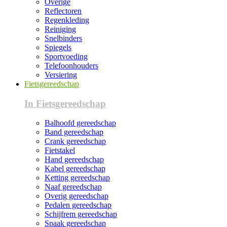
Overige
Reflectoren
Regenkleding
Reiniging
Snelbinders
Spiegels
Sportvoeding
Telefoonhouders
Versiering
Fietsgereedschap
In Fietsgereedschap
Balhoofd gereedschap
Band gereedschap
Crank gereedschap
Fietstakel
Hand gereedschap
Kabel gereedschap
Ketting gereedschap
Naaf gereedschap
Overig gereedschap
Pedalen gereedschap
Schijfrem gereedschap
Spaak gereedschap