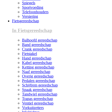
Spiegels
Sportvoeding
Telefoonhouders
Versiering
Fietsgereedschap
In Fietsgereedschap
Balhoofd gereedschap
Band gereedschap
Crank gereedschap
Fietstakel
Hand gereedschap
Kabel gereedschap
Ketting gereedschap
Naaf gereedschap
Overig gereedschap
Pedalen gereedschap
Schijfrem gereedschap
Spaak gereedschap
Tandwiel gereedschap
Trapas gereedschap
Ventiel gereedschap
Vorkuitzetters