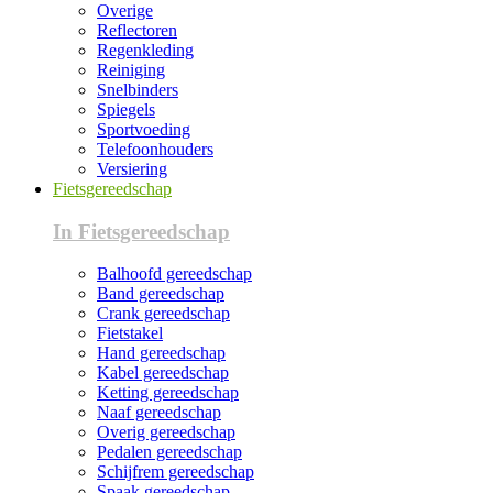
Overige
Reflectoren
Regenkleding
Reiniging
Snelbinders
Spiegels
Sportvoeding
Telefoonhouders
Versiering
Fietsgereedschap
In Fietsgereedschap
Balhoofd gereedschap
Band gereedschap
Crank gereedschap
Fietstakel
Hand gereedschap
Kabel gereedschap
Ketting gereedschap
Naaf gereedschap
Overig gereedschap
Pedalen gereedschap
Schijfrem gereedschap
Spaak gereedschap