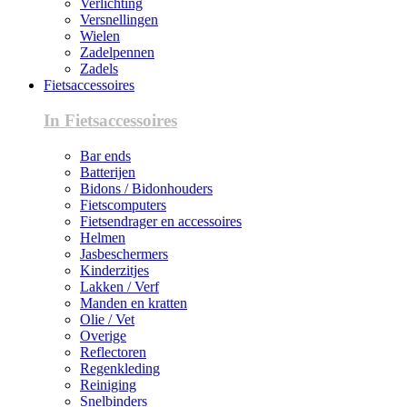
Verlichting
Versnellingen
Wielen
Zadelpennen
Zadels
Fietsaccessoires
In Fietsaccessoires
Bar ends
Batterijen
Bidons / Bidonhouders
Fietscomputers
Fietsendrager en accessoires
Helmen
Jasbeschermers
Kinderzitjes
Lakken / Verf
Manden en kratten
Olie / Vet
Overige
Reflectoren
Regenkleding
Reiniging
Snelbinders