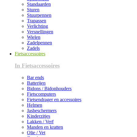
Standaarden
Sturen
Stuurpennen
Trapassen
Verlichting
Versnellingen
Wielen
Zadelpennen
Zadels
Fietsaccessoires
In Fietsaccessoires
Bar ends
Batterijen
Bidons / Bidonhouders
Fietscomputers
Fietsendrager en accessoires
Helmen
Jasbeschermers
Kinderzitjes
Lakken / Verf
Manden en kratten
Olie / Vet