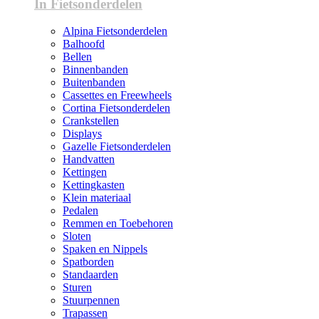
In Fietsonderdelen
Alpina Fietsonderdelen
Balhoofd
Bellen
Binnenbanden
Buitenbanden
Cassettes en Freewheels
Cortina Fietsonderdelen
Crankstellen
Displays
Gazelle Fietsonderdelen
Handvatten
Kettingen
Kettingkasten
Klein materiaal
Pedalen
Remmen en Toebehoren
Sloten
Spaken en Nippels
Spatborden
Standaarden
Sturen
Stuurpennen
Trapassen