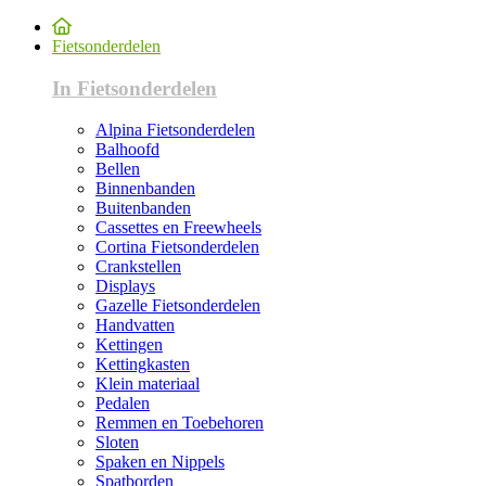
Fietsonderdelen
In Fietsonderdelen
Alpina Fietsonderdelen
Balhoofd
Bellen
Binnenbanden
Buitenbanden
Cassettes en Freewheels
Cortina Fietsonderdelen
Crankstellen
Displays
Gazelle Fietsonderdelen
Handvatten
Kettingen
Kettingkasten
Klein materiaal
Pedalen
Remmen en Toebehoren
Sloten
Spaken en Nippels
Spatborden