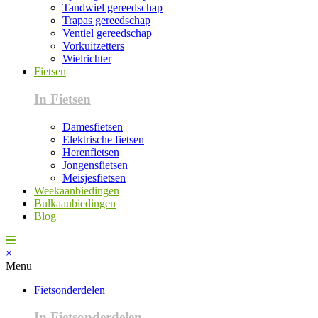
Tandwiel gereedschap
Trapas gereedschap
Ventiel gereedschap
Vorkuitzetters
Wielrichter
Fietsen
In Fietsen
Damesfietsen
Elektrische fietsen
Herenfietsen
Jongensfietsen
Meisjesfietsen
Weekaanbiedingen
Bulkaanbiedingen
Blog
×
Menu
Fietsonderdelen
In Fietsonderdelen