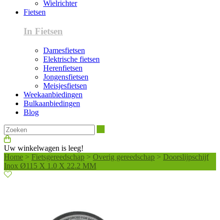
Wielrichter
Fietsen
In Fietsen
Damesfietsen
Elektrische fietsen
Herenfietsen
Jongensfietsen
Meisjesfietsen
Weekaanbiedingen
Bulkaanbiedingen
Blog
Zoeken
Uw winkelwagen is leeg!
Home
>
Fietsgereedschap
>
Overig gereedschap
>
Doorslijpschijf
Inox Ø115 X 1.0 X 22.2 MM