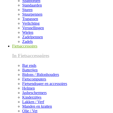
Spatborden
Standaarden
Sturen
Stuurpennen
Trapassen
Verlichting
Versnellingen
Wielen
Zadelpennen
Zadels
Fietsaccessoires
In Fietsaccessoires
Bar ends
Batterijen
Bidons / Bidonhouders
Fietscomputers
Fietsendrager en accessoires
Helmen
Jasbeschermers
Kinderzitjes
Lakken / Verf
Manden en kratten
Olie / Vet