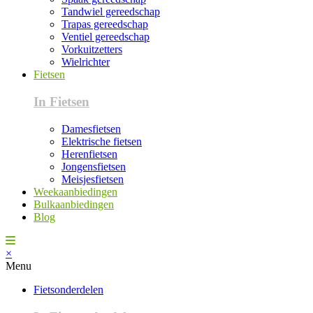
Tandwiel gereedschap
Trapas gereedschap
Ventiel gereedschap
Vorkuitzetters
Wielrichter
Fietsen
In Fietsen
Damesfietsen
Elektrische fietsen
Herenfietsen
Jongensfietsen
Meisjesfietsen
Weekaanbiedingen
Bulkaanbiedingen
Blog
×
Menu
Fietsonderdelen