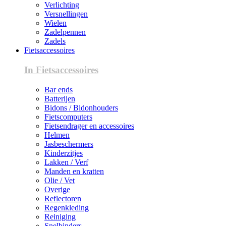
Verlichting
Versnellingen
Wielen
Zadelpennen
Zadels
Fietsaccessoires
In Fietsaccessoires
Bar ends
Batterijen
Bidons / Bidonhouders
Fietscomputers
Fietsendrager en accessoires
Helmen
Jasbeschermers
Kinderzitjes
Lakken / Verf
Manden en kratten
Olie / Vet
Overige
Reflectoren
Regenkleding
Reiniging
Snelbinders