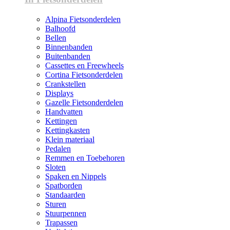
Alpina Fietsonderdelen
Balhoofd
Bellen
Binnenbanden
Buitenbanden
Cassettes en Freewheels
Cortina Fietsonderdelen
Crankstellen
Displays
Gazelle Fietsonderdelen
Handvatten
Kettingen
Kettingkasten
Klein materiaal
Pedalen
Remmen en Toebehoren
Sloten
Spaken en Nippels
Spatborden
Standaarden
Sturen
Stuurpennen
Trapassen