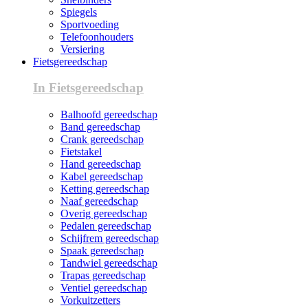
Spiegels
Sportvoeding
Telefoonhouders
Versiering
Fietsgereedschap
In Fietsgereedschap
Balhoofd gereedschap
Band gereedschap
Crank gereedschap
Fietstakel
Hand gereedschap
Kabel gereedschap
Ketting gereedschap
Naaf gereedschap
Overig gereedschap
Pedalen gereedschap
Schijfrem gereedschap
Spaak gereedschap
Tandwiel gereedschap
Trapas gereedschap
Ventiel gereedschap
Vorkuitzetters