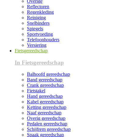
Overige
Reflectoren
Regenkleding
Reiniging
Snelbinders
Spiegels
Sportvoeding
Telefoonhouders
Versiering
Fietsgereedschap
In Fietsgereedschap
Balhoofd gereedschap
Band gereedschap
Crank gereedschap
Fietstakel
Hand gereedschap
Kabel gereedschap
Ketting gereedschap
Naaf gereedschap
Overig gereedschap
Pedalen gereedschap
Schijfrem gereedschap
Spaak gereedschap