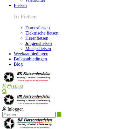
Wielrichter
Fietsen
In Fietsen
Damesfietsen
Elektrische fietsen
Herenfietsen
Jongensfietsen
Meisjesfietsen
Weekaanbiedingen
Bulkaanbiedingen
Blog
€0,00
Zoeken
Inloggen
Zoeken