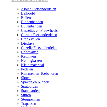
Alpina Fietsonderdelen
Balhoofd
Bellen
Binnenbanden
Buitenbanden
Cassettes en Freewheels
Cortina Fietsonderdelen
Crankstellen
Displays
Gazelle Fietsonderdelen
Handvatten
Kettingen
Kettingkasten
Klein materiaal
Pedalen
Remmen en Toebehoren
Sloten
Spaken en Nippels
Spatborden
Standaarden
Sturen
Stuurpennen
Trapassen