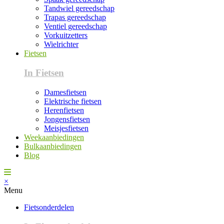
Tandwiel gereedschap
Trapas gereedschap
Ventiel gereedschap
Vorkuitzetters
Wielrichter
Fietsen
In Fietsen
Damesfietsen
Elektrische fietsen
Herenfietsen
Jongensfietsen
Meisjesfietsen
Weekaanbiedingen
Bulkaanbiedingen
Blog
×
Menu
Fietsonderdelen