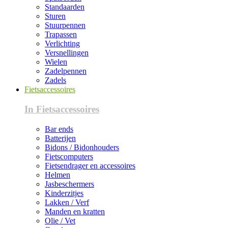
Standaarden
Sturen
Stuurpennen
Trapassen
Verlichting
Versnellingen
Wielen
Zadelpennen
Zadels
Fietsaccessoires
In Fietsaccessoires
Bar ends
Batterijen
Bidons / Bidonhouders
Fietscomputers
Fietsendrager en accessoires
Helmen
Jasbeschermers
Kinderzitjes
Lakken / Verf
Manden en kratten
Olie / Vet