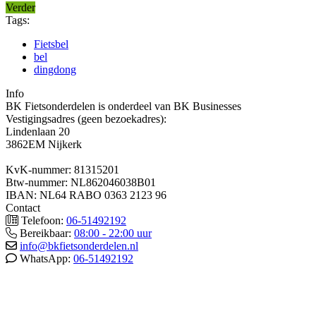
Verder
Tags:
Fietsbel
bel
dingdong
Info
BK Fietsonderdelen is onderdeel van BK Businesses
Vestigingsadres (geen bezoekadres):
Lindenlaan 20
3862EM Nijkerk
KvK-nummer: 81315201
Btw-nummer: NL862046038B01
IBAN: NL64 RABO 0363 2123 96
Contact
Telefoon:
06-51492192
Bereikbaar:
08:00 - 22:00 uur
info@bkfietsonderdelen.nl
WhatsApp:
06-51492192