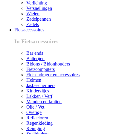
Verlichting
Versnellingen
Wielen
Zadelpennen
Zadels
Fietsaccessoires
In Fietsaccessoires
Bar ends
Batterijen
Bidons / Bidonhouders
Fietscomputers
Fietsendrager en accessoires
Helmen
Jasbeschermers
Kinderzitjes
Lakken / Verf
Manden en kratten
Olie / Vet
Overige
Reflectoren
Regenkleding
Reiniging
Snelbinders