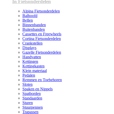
In Fietsonderdelen
Alpina Fietsonderdelen
Balhoofd
Bellen
Binnenbanden
Buitenbanden
Cassettes en Freewheels
Cortina Fietsonderdelen
Crankstellen
Displays
Gazelle Fietsonderdelen
Handvatten
Kettingen
Kettingkasten
Klein materiaal
Pedalen
Remmen en Toebehoren
Sloten
Spaken en Nippels
Spatborden
Standaarden
Sturen
Stuurpennen
Trapassen