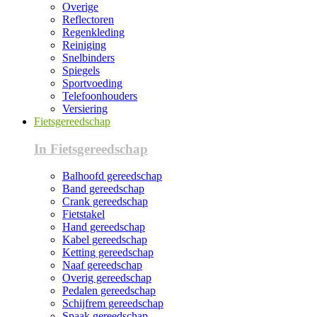
Overige
Reflectoren
Regenkleding
Reiniging
Snelbinders
Spiegels
Sportvoeding
Telefoonhouders
Versiering
Fietsgereedschap
In Fietsgereedschap
Balhoofd gereedschap
Band gereedschap
Crank gereedschap
Fietstakel
Hand gereedschap
Kabel gereedschap
Ketting gereedschap
Naaf gereedschap
Overig gereedschap
Pedalen gereedschap
Schijfrem gereedschap
Spaak gereedschap