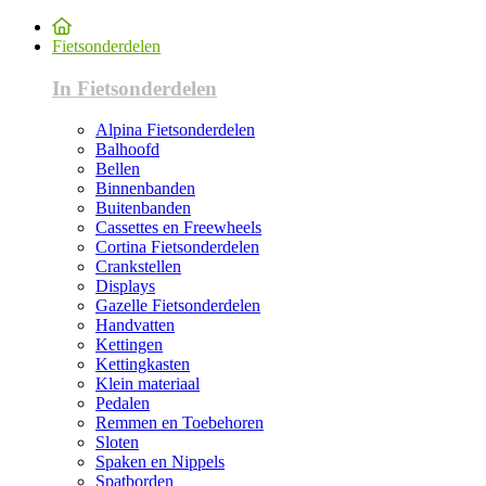
Fietsonderdelen
In Fietsonderdelen
Alpina Fietsonderdelen
Balhoofd
Bellen
Binnenbanden
Buitenbanden
Cassettes en Freewheels
Cortina Fietsonderdelen
Crankstellen
Displays
Gazelle Fietsonderdelen
Handvatten
Kettingen
Kettingkasten
Klein materiaal
Pedalen
Remmen en Toebehoren
Sloten
Spaken en Nippels
Spatborden