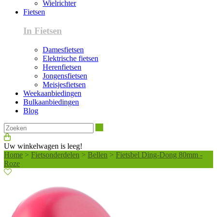
Wielrichter
Fietsen
In Fietsen
Damesfietsen
Elektrische fietsen
Herenfietsen
Jongensfietsen
Meisjesfietsen
Weekaanbiedingen
Bulkaanbiedingen
Blog
Zoeken
Uw winkelwagen is leeg!
Home
>
Fietsonderdelen
>
Bellen
>
Fietsbel Ding-Dong 80mm -
Roze