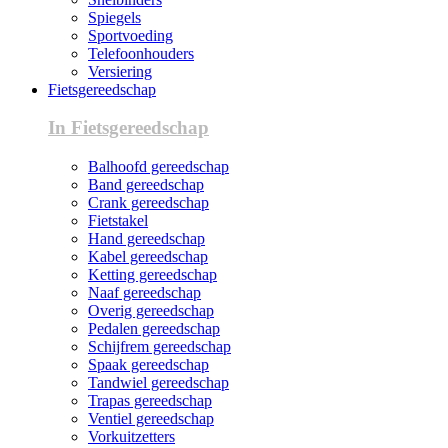
Spiegels
Sportvoeding
Telefoonhouders
Versiering
Fietsgereedschap
In Fietsgereedschap
Balhoofd gereedschap
Band gereedschap
Crank gereedschap
Fietstakel
Hand gereedschap
Kabel gereedschap
Ketting gereedschap
Naaf gereedschap
Overig gereedschap
Pedalen gereedschap
Schijfrem gereedschap
Spaak gereedschap
Tandwiel gereedschap
Trapas gereedschap
Ventiel gereedschap
Vorkuitzetters