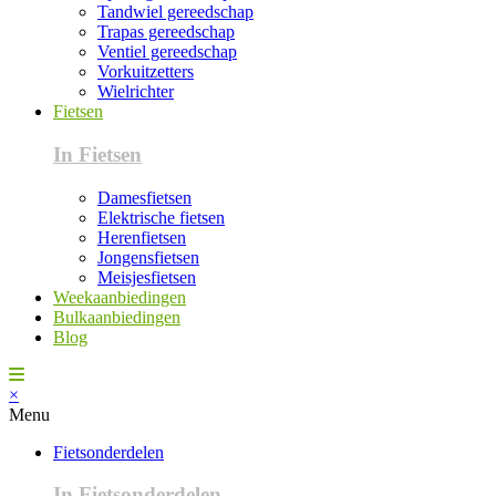
Tandwiel gereedschap
Trapas gereedschap
Ventiel gereedschap
Vorkuitzetters
Wielrichter
Fietsen
In Fietsen
Damesfietsen
Elektrische fietsen
Herenfietsen
Jongensfietsen
Meisjesfietsen
Weekaanbiedingen
Bulkaanbiedingen
Blog
×
Menu
Fietsonderdelen
In Fietsonderdelen