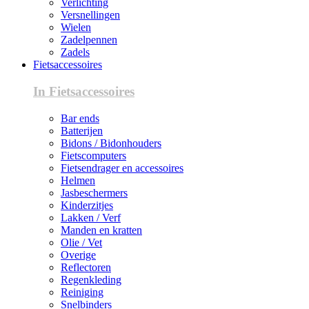
Verlichting
Versnellingen
Wielen
Zadelpennen
Zadels
Fietsaccessoires
In Fietsaccessoires
Bar ends
Batterijen
Bidons / Bidonhouders
Fietscomputers
Fietsendrager en accessoires
Helmen
Jasbeschermers
Kinderzitjes
Lakken / Verf
Manden en kratten
Olie / Vet
Overige
Reflectoren
Regenkleding
Reiniging
Snelbinders