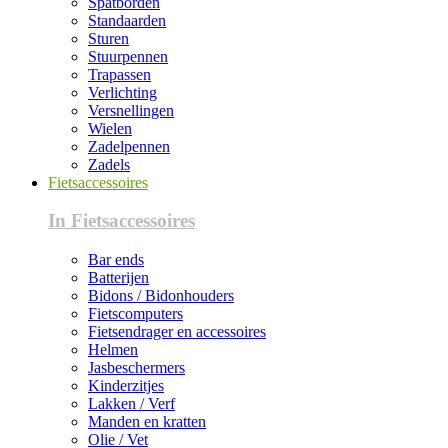
Spatborden
Standaarden
Sturen
Stuurpennen
Trapassen
Verlichting
Versnellingen
Wielen
Zadelpennen
Zadels
Fietsaccessoires
In Fietsaccessoires
Bar ends
Batterijen
Bidons / Bidonhouders
Fietscomputers
Fietsendrager en accessoires
Helmen
Jasbeschermers
Kinderzitjes
Lakken / Verf
Manden en kratten
Olie / Vet