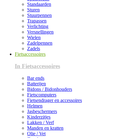
Standaarden
Sturen
Stuurpennen
Trapassen
Verlichting
Versnellingen
Wielen
Zadelpennen
Zadels
Fietsaccessoires
In Fietsaccessoires
Bar ends
Batterijen
Bidons / Bidonhouders
Fietscomputers
Fietsendrager en accessoires
Helmen
Jasbeschermers
Kinderzitjes
Lakken / Verf
Manden en kratten
Olie / Vet