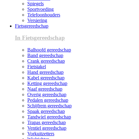
Spiegels
Sportvoeding
Telefoonhouders
Versiering
Fietsgereedschap
In Fietsgereedschap
Balhoofd gereedschap
Band gereedschap
Crank gereedschap
Fietstakel
Hand gereedschap
Kabel gereedschap
Ketting gereedschap
Naaf gereedschap
Overig gereedschap
Pedalen gereedschap
Schijfrem gereedschap
Spaak gereedschap
Tandwiel gereedschap
Trapas gereedschap
Ventiel gereedschap
Vorkuitzetters