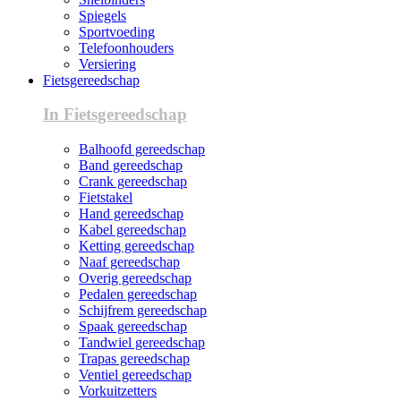
Spiegels
Sportvoeding
Telefoonhouders
Versiering
Fietsgereedschap
In Fietsgereedschap
Balhoofd gereedschap
Band gereedschap
Crank gereedschap
Fietstakel
Hand gereedschap
Kabel gereedschap
Ketting gereedschap
Naaf gereedschap
Overig gereedschap
Pedalen gereedschap
Schijfrem gereedschap
Spaak gereedschap
Tandwiel gereedschap
Trapas gereedschap
Ventiel gereedschap
Vorkuitzetters