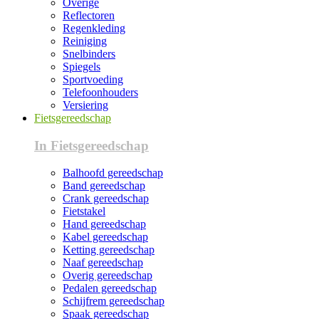
Overige
Reflectoren
Regenkleding
Reiniging
Snelbinders
Spiegels
Sportvoeding
Telefoonhouders
Versiering
Fietsgereedschap
In Fietsgereedschap
Balhoofd gereedschap
Band gereedschap
Crank gereedschap
Fietstakel
Hand gereedschap
Kabel gereedschap
Ketting gereedschap
Naaf gereedschap
Overig gereedschap
Pedalen gereedschap
Schijfrem gereedschap
Spaak gereedschap