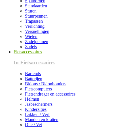
Spatborden
Standaarden
Sturen
Stuurpennen
Trapassen
Verlichting
Versnellingen
Wielen
Zadelpennen
Zadels
Fietsaccessoires
In Fietsaccessoires
Bar ends
Batterijen
Bidons / Bidonhouders
Fietscomputers
Fietsendrager en accessoires
Helmen
Jasbeschermers
Kinderzitjes
Lakken / Verf
Manden en kratten
Olie / Vet