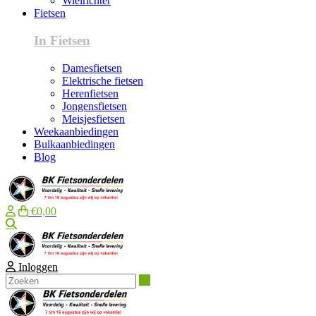
Wielrichter
Fietsen
In Fietsen
Damesfietsen
Elektrische fietsen
Herenfietsen
Jongensfietsen
Meisjesfietsen
Weekaanbiedingen
Bulkaanbiedingen
Blog
€0,00
Zoeken
Inloggen
Zoeken