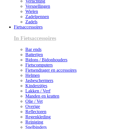
Verlichting
Versnellingen
Wielen
Zadelpennen
Zadels
Fietsaccessoires
In Fietsaccessoires
Bar ends
Batterijen
Bidons / Bidonhouders
Fietscomputers
Fietsendrager en accessoires
Helmen
Jasbeschermers
Kinderzitjes
Lakken / Verf
Manden en kratten
Olie / Vet
Overige
Reflectoren
Regenkleding
Reiniging
Snelbinders