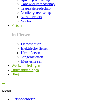
Tandwiel gereedschap
Trapas gereedschap
Ventiel gereedschap
Vorkuitzetters
Wielrichter
Fietsen
In Fietsen
Damesfietsen
Elektrische fietsen
Herenfietsen
Jongensfietsen
Meisjesfietsen
Weekaanbiedingen
Bulkaanbiedingen
Blog
×
Menu
Fietsonderdelen