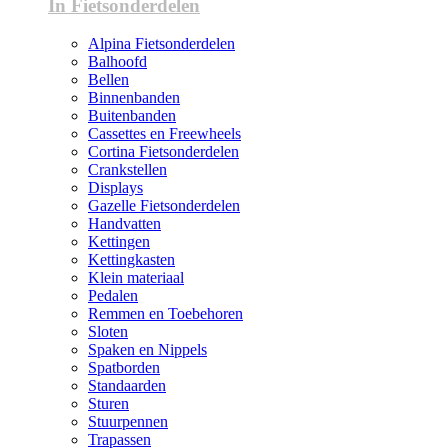
In Fietsonderdelen
Alpina Fietsonderdelen
Balhoofd
Bellen
Binnenbanden
Buitenbanden
Cassettes en Freewheels
Cortina Fietsonderdelen
Crankstellen
Displays
Gazelle Fietsonderdelen
Handvatten
Kettingen
Kettingkasten
Klein materiaal
Pedalen
Remmen en Toebehoren
Sloten
Spaken en Nippels
Spatborden
Standaarden
Sturen
Stuurpennen
Trapassen