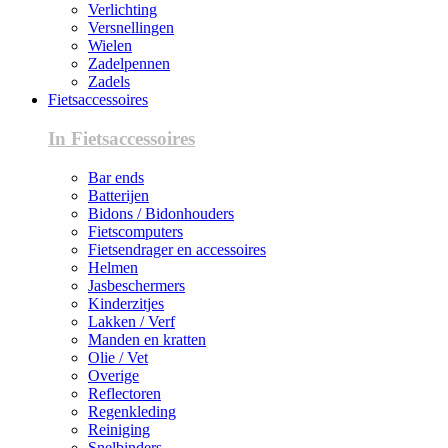
Verlichting
Versnellingen
Wielen
Zadelpennen
Zadels
Fietsaccessoires
In Fietsaccessoires
Bar ends
Batterijen
Bidons / Bidonhouders
Fietscomputers
Fietsendrager en accessoires
Helmen
Jasbeschermers
Kinderzitjes
Lakken / Verf
Manden en kratten
Olie / Vet
Overige
Reflectoren
Regenkleding
Reiniging
Snelbinders