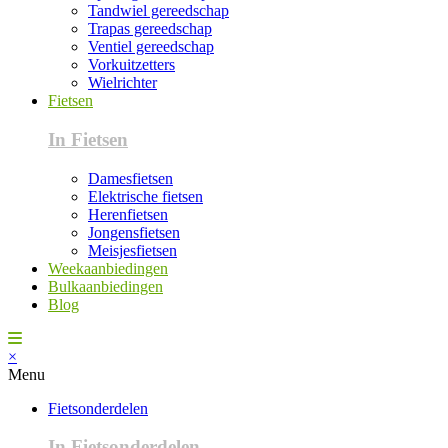
Tandwiel gereedschap
Trapas gereedschap
Ventiel gereedschap
Vorkuitzetters
Wielrichter
Fietsen
In Fietsen
Damesfietsen
Elektrische fietsen
Herenfietsen
Jongensfietsen
Meisjesfietsen
Weekaanbiedingen
Bulkaanbiedingen
Blog
×
Menu
Fietsonderdelen
In Fietsonderdelen