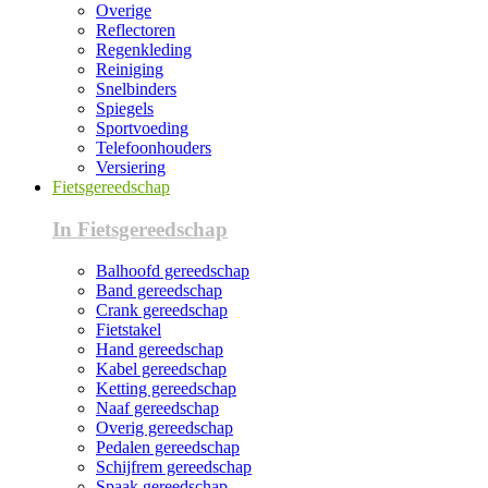
Overige
Reflectoren
Regenkleding
Reiniging
Snelbinders
Spiegels
Sportvoeding
Telefoonhouders
Versiering
Fietsgereedschap
In Fietsgereedschap
Balhoofd gereedschap
Band gereedschap
Crank gereedschap
Fietstakel
Hand gereedschap
Kabel gereedschap
Ketting gereedschap
Naaf gereedschap
Overig gereedschap
Pedalen gereedschap
Schijfrem gereedschap
Spaak gereedschap