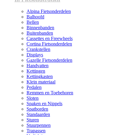
Alpina Fietsonderdelen
Balhoofd
Bellen
Binnenbanden
Buitenbanden
Cassettes en Freewheels
Cortina Fietsonderdelen
Crankstellen
Displays
Gazelle Fietsonderdelen
Handvatten
Kettingen
Kettingkasten
Klein materiaal
Pedalen
Remmen en Toebehoren
Sloten
Spaken en Nippels
Spatborden
Standaarden
Sturen
Stuurpennen
Trapassen