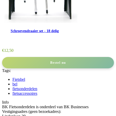
Schroevendraaier set - 18 delig
€
12,50
Bestel nu
Tags:
Fietsbel
bel
fietsonderdelen
fietsaccessoires
Info
BK Fietsonderdelen is onderdeel van BK Businesses
Vestigingsadres (geen bezoekadres):