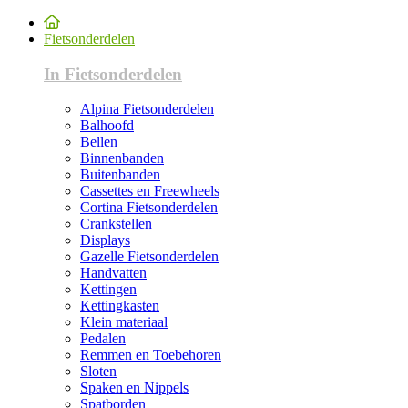
Fietsonderdelen
In Fietsonderdelen
Alpina Fietsonderdelen
Balhoofd
Bellen
Binnenbanden
Buitenbanden
Cassettes en Freewheels
Cortina Fietsonderdelen
Crankstellen
Displays
Gazelle Fietsonderdelen
Handvatten
Kettingen
Kettingkasten
Klein materiaal
Pedalen
Remmen en Toebehoren
Sloten
Spaken en Nippels
Spatborden