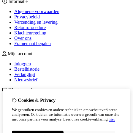
Informatie
Algemene voorwaarden
Privacybeleid
Verzending en levering
Retourprocedure
Klachtenregeling
Over ons
Framemaat bepalen
Mijn account
Inloggen
Bestelhistorie
Verlanglijst
Nieuwsbrief
Klantenservice
Contact
Cookies & Privacy
Retourneren
We gebruiken cookies en andere technieken om websiteverkeer te
Sitemap
analyseren. Ook delen we informatie over uw gebruik van onze site
Veelgestelde vragen
met onze partners voor analyse.
Lees onze cookieverklaring
hier