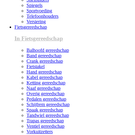
Spiegels
Sportvoeding
Telefoonhouders
Versiering
Fietsgereedschap
In Fietsgereedschap
Balhoofd gereedschap
Band gereedschap
Crank gereedschap
Fietstakel
Hand gereedschap
Kabel gereedschap
Ketting gereedschap
Naaf gereedschap
Overig gereedschap
Pedalen gereedschap
Schijfrem gereedschap
Spaak gereedschap
Tandwiel gereedschap
Trapas gereedschap
Ventiel gereedschap
Vorkuitzetters