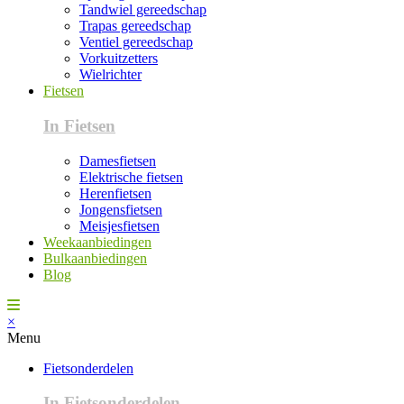
Tandwiel gereedschap
Trapas gereedschap
Ventiel gereedschap
Vorkuitzetters
Wielrichter
Fietsen
In Fietsen
Damesfietsen
Elektrische fietsen
Herenfietsen
Jongensfietsen
Meisjesfietsen
Weekaanbiedingen
Bulkaanbiedingen
Blog
×
Menu
Fietsonderdelen
In Fietsonderdelen