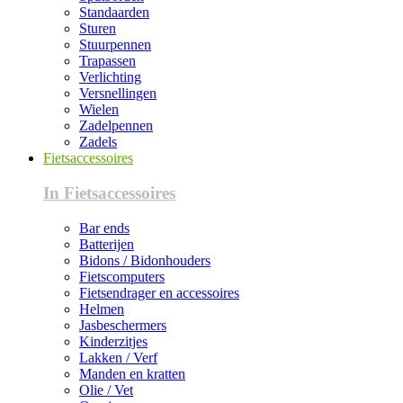
Standaarden
Sturen
Stuurpennen
Trapassen
Verlichting
Versnellingen
Wielen
Zadelpennen
Zadels
Fietsaccessoires
In Fietsaccessoires
Bar ends
Batterijen
Bidons / Bidonhouders
Fietscomputers
Fietsendrager en accessoires
Helmen
Jasbeschermers
Kinderzitjes
Lakken / Verf
Manden en kratten
Olie / Vet