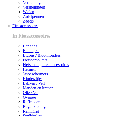
Verlichting
Versnellingen
Wielen
Zadelpennen
Zadels
Fietsaccessoires
In Fietsaccessoires
Bar ends
Batterijen
Bidons / Bidonhouders
Fietscomputers
Fietsendrager en accessoires
Helmen
Jasbeschermers
Kinderzitjes
Lakken / Verf
Manden en kratten
Olie / Vet
Overige
Reflectoren
Regenkleding
Reiniging
Snelbinders