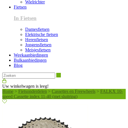
Wielrichter
Fietsen
In Fietsen
Damesfietsen
Elektrische fietsen
Herenfietsen
Jongensfietsen
Meisjesfietsen
Weekaanbiedingen
Bulkaanbiedingen
Blog
Zoeken
Uw winkelwagen is leeg!
Home
>
Fietsonderdelen
>
Cassettes en Freewheels
>
FALKX 10-
speed Cassette index 11-40 (met sluitring)