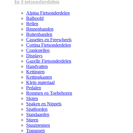
In Fietsonderdelen
Alpina Fietsonderdelen
Balhoofd
Bellen
Binnenbanden
Buitenbanden
Cassettes en Freewheels
Cortina Fietsonderdelen
Crankstellen
Displays
Gazelle Fietsonderdelen
Handvatten
Kettingen
Kettingkasten
Klein materiaal
Pedalen
Remmen en Toebehoren
Sloten
Spaken en Nippels
Spatborden
Standaarden
Sturen
Stuurpennen
Trapassen