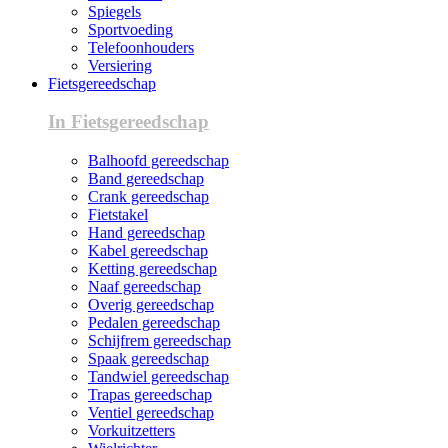
Spiegels
Sportvoeding
Telefoonhouders
Versiering
Fietsgereedschap
In Fietsgereedschap
Balhoofd gereedschap
Band gereedschap
Crank gereedschap
Fietstakel
Hand gereedschap
Kabel gereedschap
Ketting gereedschap
Naaf gereedschap
Overig gereedschap
Pedalen gereedschap
Schijfrem gereedschap
Spaak gereedschap
Tandwiel gereedschap
Trapas gereedschap
Ventiel gereedschap
Vorkuitzetters