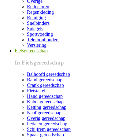
Overige
Reflectoren
Regenkleding
Reiniging
Snelbinders
Spiegels
Sportvoeding
Telefoonhouders
Versiering
Fietsgereedschap
In Fietsgereedschap
Balhoofd gereedschap
Band gereedschap
Crank gereedschap
Fietstakel
Hand gereedschap
Kabel gereedschap
Ketting gereedschap
Naaf gereedschap
Overig gereedschap
Pedalen gereedschap
Schijfrem gereedschap
Spaak gereedschap