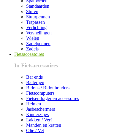
Spatborden
Standaarden
Sturen
Stuurpennen
Trapassen
Verlichting
Versnellingen
Wielen
Zadelpennen
Zadels
Fietsaccessoires
In Fietsaccessoires
Bar ends
Batterijen
Bidons / Bidonhouders
Fietscomputers
Fietsendrager en accessoires
Helmen
Jasbeschermers
Kinderzitjes
Lakken / Verf
Manden en kratten
Olie / Vet