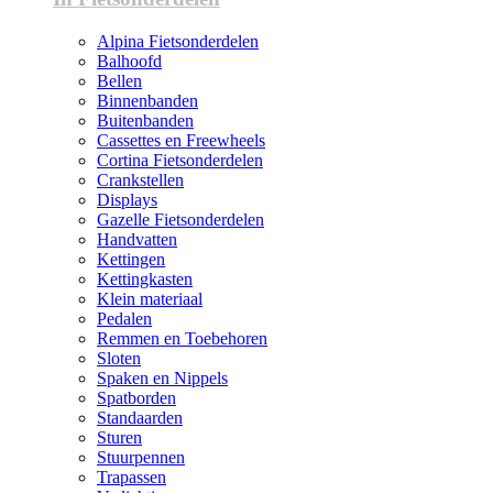
Alpina Fietsonderdelen
Balhoofd
Bellen
Binnenbanden
Buitenbanden
Cassettes en Freewheels
Cortina Fietsonderdelen
Crankstellen
Displays
Gazelle Fietsonderdelen
Handvatten
Kettingen
Kettingkasten
Klein materiaal
Pedalen
Remmen en Toebehoren
Sloten
Spaken en Nippels
Spatborden
Standaarden
Sturen
Stuurpennen
Trapassen