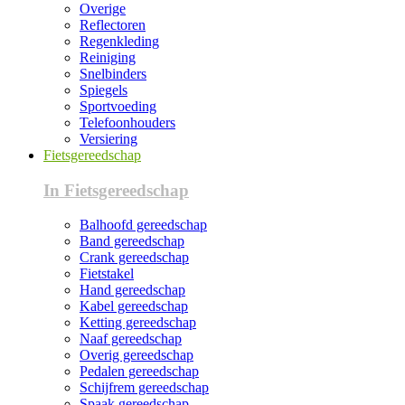
Overige
Reflectoren
Regenkleding
Reiniging
Snelbinders
Spiegels
Sportvoeding
Telefoonhouders
Versiering
Fietsgereedschap
In Fietsgereedschap
Balhoofd gereedschap
Band gereedschap
Crank gereedschap
Fietstakel
Hand gereedschap
Kabel gereedschap
Ketting gereedschap
Naaf gereedschap
Overig gereedschap
Pedalen gereedschap
Schijfrem gereedschap
Spaak gereedschap