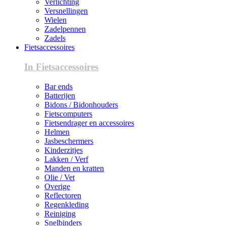
Verlichting
Versnellingen
Wielen
Zadelpennen
Zadels
Fietsaccessoires
In Fietsaccessoires
Bar ends
Batterijen
Bidons / Bidonhouders
Fietscomputers
Fietsendrager en accessoires
Helmen
Jasbeschermers
Kinderzitjes
Lakken / Verf
Manden en kratten
Olie / Vet
Overige
Reflectoren
Regenkleding
Reiniging
Snelbinders