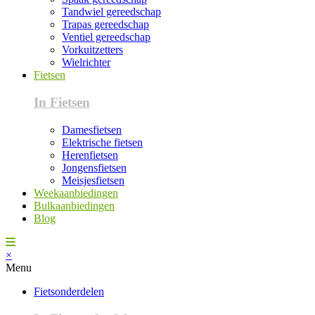
Tandwiel gereedschap
Trapas gereedschap
Ventiel gereedschap
Vorkuitzetters
Wielrichter
Fietsen
In Fietsen
Damesfietsen
Elektrische fietsen
Herenfietsen
Jongensfietsen
Meisjesfietsen
Weekaanbiedingen
Bulkaanbiedingen
Blog
×
Menu
Fietsonderdelen