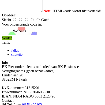
Note:
HTML-code wordt niet vertaald!
Oordeel:
Slecht
Goed
Voer onderstaande code in:
Verder
Tags:
falkx
cassette
Info
BK Fietsonderdelen is onderdeel van BK Businesses
Vestigingsadres (geen bezoekadres):
Lindenlaan 20
3862EM Nijkerk
KvK-nummer: 81315201
Btw-nummer: NL862046038B01
IBAN: NL64 RABO 0363 2123 96
Contact
Telefoon:
06-51492192