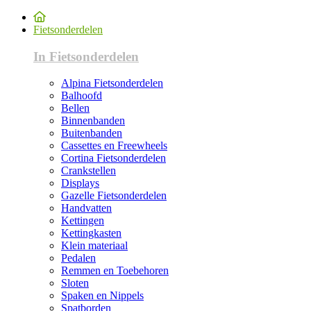
Fietsonderdelen
In Fietsonderdelen
Alpina Fietsonderdelen
Balhoofd
Bellen
Binnenbanden
Buitenbanden
Cassettes en Freewheels
Cortina Fietsonderdelen
Crankstellen
Displays
Gazelle Fietsonderdelen
Handvatten
Kettingen
Kettingkasten
Klein materiaal
Pedalen
Remmen en Toebehoren
Sloten
Spaken en Nippels
Spatborden