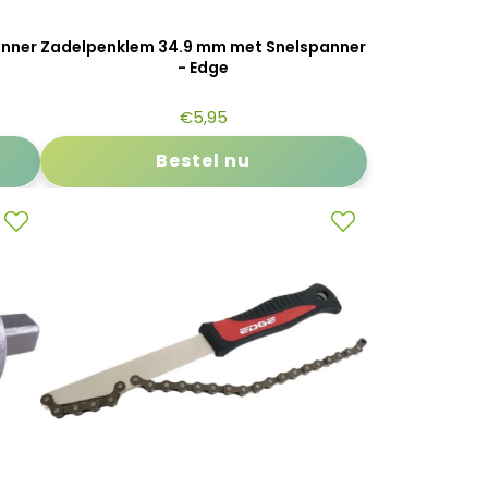
anner
Zadelpenklem 34.9 mm met Snelspanner
- Edge
€
5,95
Bestel nu