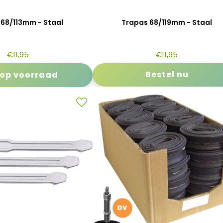
 68/113mm - Staal
Trapas 68/119mm - Staal
€
11,95
€
11,95
Bestel nu
 op voorraad