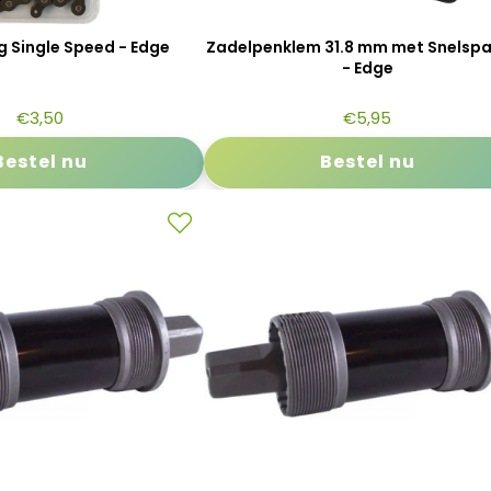
g Single Speed - Edge
Zadelpenklem 31.8 mm met Snelsp
- Edge
€
3,50
€
5,95
Bestel nu
Bestel nu