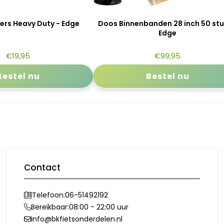
rs Heavy Duty - Edge
Doos Binnenbanden 28 inch 50 stu
Edge
€
19,95
€
99,95
Bestel nu
Bestel nu
Contact
Telefoon:
06-51492192
Bereikbaar:
08:00 - 22:00 uur
info@bkfietsonderdelen.nl