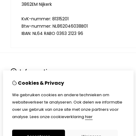
3862EM Nijkerk
KvK-nummer: 81315201
Btw-nummer: NL862046038B01
IBAN: NL64 RABO 0363 2123 96
Informatie
Algemene voorwaarden
Cookies & Privacy
Privacybeleid
Verzending en levering
We gebruiken cookies en andere technieken om
Retourprocedure
websiteverkeer te analyseren. Ook delen we informatie
Klachtenregeling
over uw gebruik van onze site met onze partners voor
Over ons
analyse.
Lees onze cookieverklaring
hier
Framemaat bepalen