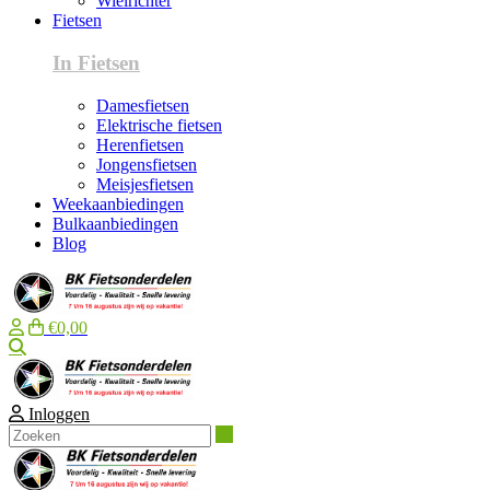
Wielrichter
Fietsen
In Fietsen
Damesfietsen
Elektrische fietsen
Herenfietsen
Jongensfietsen
Meisjesfietsen
Weekaanbiedingen
Bulkaanbiedingen
Blog
€0,00
Zoeken
Inloggen
Zoeken