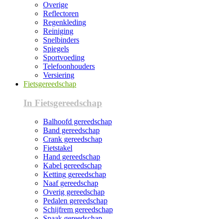
Overige
Reflectoren
Regenkleding
Reiniging
Snelbinders
Spiegels
Sportvoeding
Telefoonhouders
Versiering
Fietsgereedschap
In Fietsgereedschap
Balhoofd gereedschap
Band gereedschap
Crank gereedschap
Fietstakel
Hand gereedschap
Kabel gereedschap
Ketting gereedschap
Naaf gereedschap
Overig gereedschap
Pedalen gereedschap
Schijfrem gereedschap
Spaak gereedschap