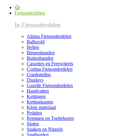
Fietsonderdelen
In Fietsonderdelen
Alpina Fietsonderdelen
Balhoofd
Bellen
Binnenbanden
Buitenbanden
Cassettes en Freewheels
Cortina Fietsonderdelen
Crankstellen
Displays
Gazelle Fietsonderdelen
Handvatten
Kettingen
Kettingkasten
Klein materiaal
Pedalen
Remmen en Toebehoren
Sloten
Spaken en Nippels
Spatborden