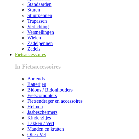
Standaarden
Sturen
Stuurpennen
Trapassen
Verlichting
Versnellingen
Wielen
Zadelpennen
Zadels
Fietsaccessoires
In Fietsaccessoires
Bar ends
Batterijen
Bidons / Bidonhouders
Fietscomputers
Fietsendrager en accessoires
Helmen
Jasbeschermers
Kinderzitjes
Lakken / Verf
Manden en kratten
Olie / Vet