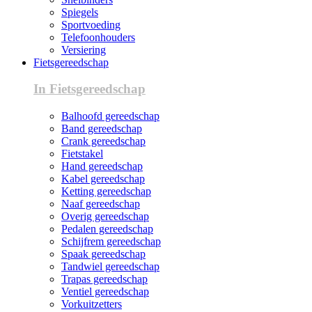
Spiegels
Sportvoeding
Telefoonhouders
Versiering
Fietsgereedschap
In Fietsgereedschap
Balhoofd gereedschap
Band gereedschap
Crank gereedschap
Fietstakel
Hand gereedschap
Kabel gereedschap
Ketting gereedschap
Naaf gereedschap
Overig gereedschap
Pedalen gereedschap
Schijfrem gereedschap
Spaak gereedschap
Tandwiel gereedschap
Trapas gereedschap
Ventiel gereedschap
Vorkuitzetters