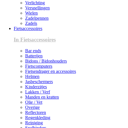
Verlichting
Versnellingen
Wielen
Zadelpennen
Zadels
Fietsaccessoires
In Fietsaccessoires
Bar ends
Batterijen
Bidons / Bidonhouders
Fietscomputers
Fietsendrager en accessoires
Helmen
Jasbeschermers
Kinderzitjes
Lakken / Verf
Manden en kratten
Olie / Vet
Overige
Reflectoren
Regenkleding
Reiniging
Snelbinders