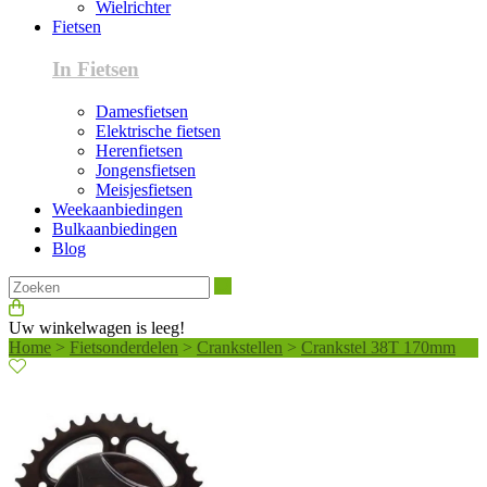
Wielrichter
Fietsen
In Fietsen
Damesfietsen
Elektrische fietsen
Herenfietsen
Jongensfietsen
Meisjesfietsen
Weekaanbiedingen
Bulkaanbiedingen
Blog
Zoeken
Uw winkelwagen is leeg!
Home
>
Fietsonderdelen
>
Crankstellen
>
Crankstel 38T 170mm