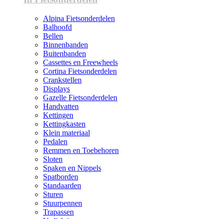
Alpina Fietsonderdelen
Balhoofd
Bellen
Binnenbanden
Buitenbanden
Cassettes en Freewheels
Cortina Fietsonderdelen
Crankstellen
Displays
Gazelle Fietsonderdelen
Handvatten
Kettingen
Kettingkasten
Klein materiaal
Pedalen
Remmen en Toebehoren
Sloten
Spaken en Nippels
Spatborden
Standaarden
Sturen
Stuurpennen
Trapassen