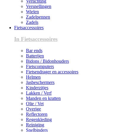
Verlichting
Versnellingen
Wielen
Zadelpennen
Zadels
Fietsaccessoires
In Fietsaccessoires
Bar ends
Batterijen
Bidons / Bidonhouders
Fietscomputers
Fietsendrager en accessoires
Helmen
Jasbeschermers
Kinderzitjes
Lakken / Verf
Manden en kratten
Olie / Vet
Overige
Reflectoren
Regenkleding
Reiniging
Snelbinders