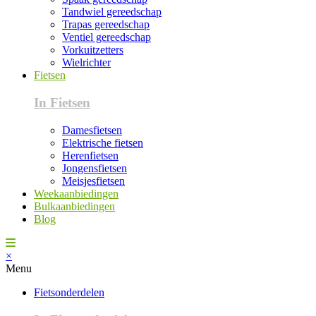
Tandwiel gereedschap
Trapas gereedschap
Ventiel gereedschap
Vorkuitzetters
Wielrichter
Fietsen
In Fietsen
Damesfietsen
Elektrische fietsen
Herenfietsen
Jongensfietsen
Meisjesfietsen
Weekaanbiedingen
Bulkaanbiedingen
Blog
×
Menu
Fietsonderdelen