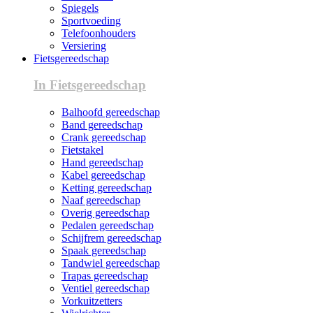
Spiegels
Sportvoeding
Telefoonhouders
Versiering
Fietsgereedschap
In Fietsgereedschap
Balhoofd gereedschap
Band gereedschap
Crank gereedschap
Fietstakel
Hand gereedschap
Kabel gereedschap
Ketting gereedschap
Naaf gereedschap
Overig gereedschap
Pedalen gereedschap
Schijfrem gereedschap
Spaak gereedschap
Tandwiel gereedschap
Trapas gereedschap
Ventiel gereedschap
Vorkuitzetters