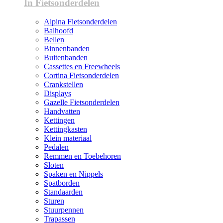
In Fietsonderdelen
Alpina Fietsonderdelen
Balhoofd
Bellen
Binnenbanden
Buitenbanden
Cassettes en Freewheels
Cortina Fietsonderdelen
Crankstellen
Displays
Gazelle Fietsonderdelen
Handvatten
Kettingen
Kettingkasten
Klein materiaal
Pedalen
Remmen en Toebehoren
Sloten
Spaken en Nippels
Spatborden
Standaarden
Sturen
Stuurpennen
Trapassen