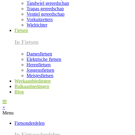
Tandwiel gereedschap
Trapas gereedschap
Ventiel gereedschap
Vorkuitzetters
Wielrichter
Fietsen
In Fietsen
Damesfietsen
Elektrische fietsen
Herenfietsen
Jongensfietsen
Meisjesfietsen
Weekaanbiedingen
Bulkaanbiedingen
Blog
×
Menu
Fietsonderdelen
In Fietsonderdelen