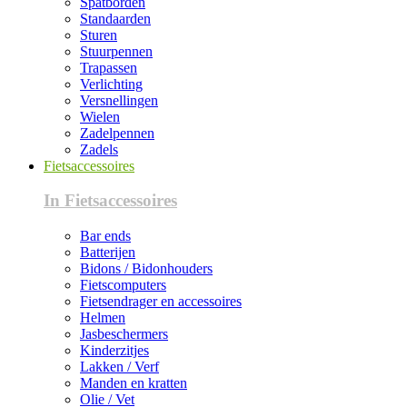
Spatborden
Standaarden
Sturen
Stuurpennen
Trapassen
Verlichting
Versnellingen
Wielen
Zadelpennen
Zadels
Fietsaccessoires
In Fietsaccessoires
Bar ends
Batterijen
Bidons / Bidonhouders
Fietscomputers
Fietsendrager en accessoires
Helmen
Jasbeschermers
Kinderzitjes
Lakken / Verf
Manden en kratten
Olie / Vet