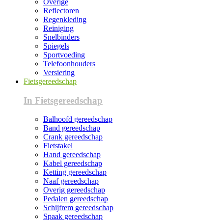
Overige
Reflectoren
Regenkleding
Reiniging
Snelbinders
Spiegels
Sportvoeding
Telefoonhouders
Versiering
Fietsgereedschap
In Fietsgereedschap
Balhoofd gereedschap
Band gereedschap
Crank gereedschap
Fietstakel
Hand gereedschap
Kabel gereedschap
Ketting gereedschap
Naaf gereedschap
Overig gereedschap
Pedalen gereedschap
Schijfrem gereedschap
Spaak gereedschap