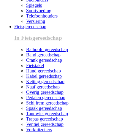
Spiegels
Sportvoeding
Telefoonhouders
Versiering
Fietsgereedschap
In Fietsgereedschap
Balhoofd gereedschap
Band gereedschap
Crank gereedschap
Fietstakel
Hand gereedschap
Kabel gereedschap
Ketting gereedschap
Naaf gereedschap
Overig gereedschap
Pedalen gereedschap
Schijfrem gereedschap
Spaak gereedschap
Tandwiel gereedschap
Trapas gereedschap
Ventiel gereedschap
Vorkuitzetters