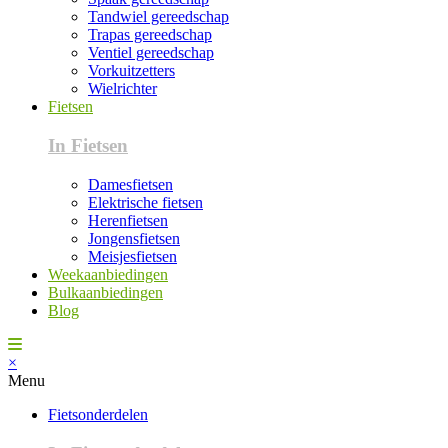
Tandwiel gereedschap
Trapas gereedschap
Ventiel gereedschap
Vorkuitzetters
Wielrichter
Fietsen
In Fietsen
Damesfietsen
Elektrische fietsen
Herenfietsen
Jongensfietsen
Meisjesfietsen
Weekaanbiedingen
Bulkaanbiedingen
Blog
×
Menu
Fietsonderdelen