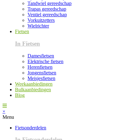
Tandwiel gereedschap
Trapas gereedschap
Ventiel gereedschap
Vorkuitzetters
Wielrichter
Fietsen
In Fietsen
Damesfietsen
Elektrische fietsen
Herenfietsen
Jongensfietsen
Meisjesfietsen
Weekaanbiedingen
Bulkaanbiedingen
Blog
×
Menu
Fietsonderdelen
In Fietsonderdelen