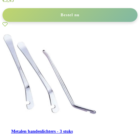
€
5,95
Bestel nu
Metalen bandenlichters - 3 stuks