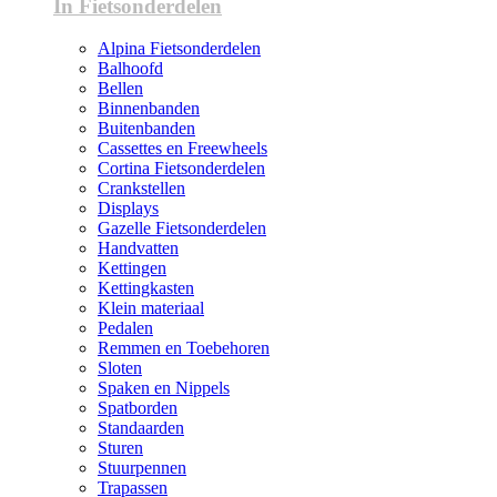
In Fietsonderdelen
Alpina Fietsonderdelen
Balhoofd
Bellen
Binnenbanden
Buitenbanden
Cassettes en Freewheels
Cortina Fietsonderdelen
Crankstellen
Displays
Gazelle Fietsonderdelen
Handvatten
Kettingen
Kettingkasten
Klein materiaal
Pedalen
Remmen en Toebehoren
Sloten
Spaken en Nippels
Spatborden
Standaarden
Sturen
Stuurpennen
Trapassen