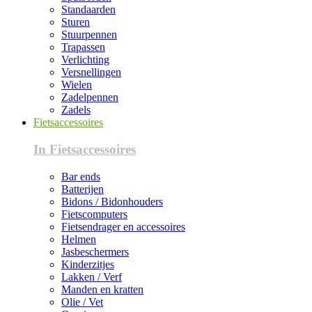
Standaarden
Sturen
Stuurpennen
Trapassen
Verlichting
Versnellingen
Wielen
Zadelpennen
Zadels
Fietsaccessoires
In Fietsaccessoires
Bar ends
Batterijen
Bidons / Bidonhouders
Fietscomputers
Fietsendrager en accessoires
Helmen
Jasbeschermers
Kinderzitjes
Lakken / Verf
Manden en kratten
Olie / Vet