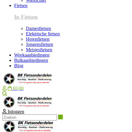
Wielrichter
Fietsen
In Fietsen
Damesfietsen
Elektrische fietsen
Herenfietsen
Jongensfietsen
Meisjesfietsen
Weekaanbiedingen
Bulkaanbiedingen
Blog
€0,00
Zoeken
Inloggen
Zoeken