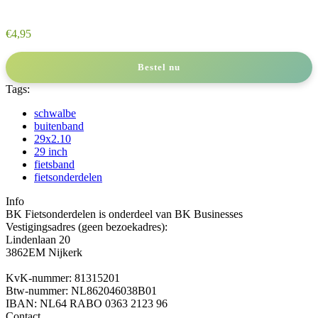
€
4,95
Bestel nu
Tags:
schwalbe
buitenband
29x2.10
29 inch
fietsband
fietsonderdelen
Info
BK Fietsonderdelen is onderdeel van BK Businesses
Vestigingsadres (geen bezoekadres):
Lindenlaan 20
3862EM Nijkerk
KvK-nummer: 81315201
Btw-nummer: NL862046038B01
IBAN: NL64 RABO 0363 2123 96
Contact