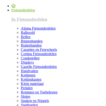
Fietsonderdelen
In Fietsonderdelen
Alpina Fietsonderdelen
Balhoofd
Bellen
Binnenbanden
Buitenbanden
Cassettes en Freewheels
Cortina Fietsonderdelen
Crankstellen
Displays
Gazelle Fietsonderdelen
Handvatten
Kettingen
Kettingkasten
Klein materiaal
Pedalen
Remmen en Toebehoren
Sloten
Spaken en Nippels
Spatborden