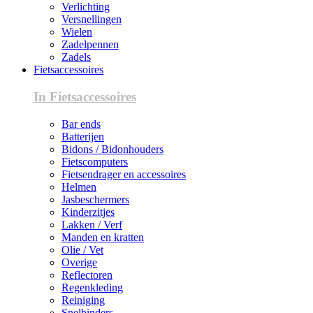
Verlichting
Versnellingen
Wielen
Zadelpennen
Zadels
Fietsaccessoires
In Fietsaccessoires
Bar ends
Batterijen
Bidons / Bidonhouders
Fietscomputers
Fietsendrager en accessoires
Helmen
Jasbeschermers
Kinderzitjes
Lakken / Verf
Manden en kratten
Olie / Vet
Overige
Reflectoren
Regenkleding
Reiniging
Snelbinders