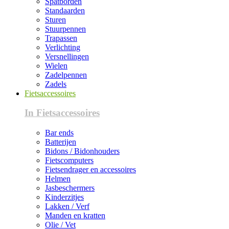
Spatborden
Standaarden
Sturen
Stuurpennen
Trapassen
Verlichting
Versnellingen
Wielen
Zadelpennen
Zadels
Fietsaccessoires
In Fietsaccessoires
Bar ends
Batterijen
Bidons / Bidonhouders
Fietscomputers
Fietsendrager en accessoires
Helmen
Jasbeschermers
Kinderzitjes
Lakken / Verf
Manden en kratten
Olie / Vet