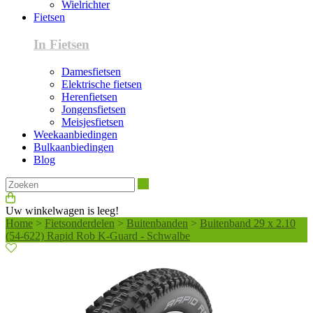
Wielrichter
Fietsen
In Fietsen
Damesfietsen
Elektrische fietsen
Herenfietsen
Jongensfietsen
Meisjesfietsen
Weekaanbiedingen
Bulkaanbiedingen
Blog
Zoeken
Uw winkelwagen is leeg!
Home
>
Fietsonderdelen
>
Buitenbanden
>
Buitenband 29 x 2.10
(54-622) Rapid Rob K-Guard - Schwalbe