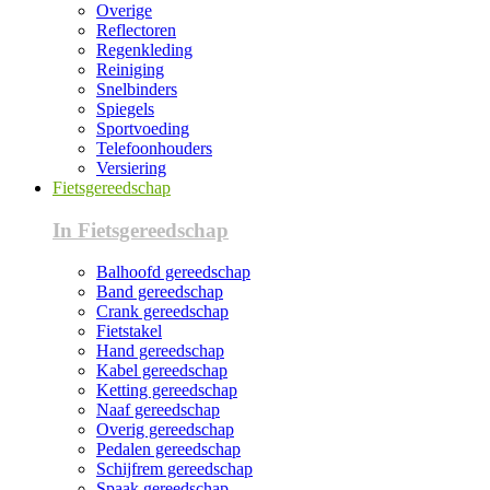
Overige
Reflectoren
Regenkleding
Reiniging
Snelbinders
Spiegels
Sportvoeding
Telefoonhouders
Versiering
Fietsgereedschap
In Fietsgereedschap
Balhoofd gereedschap
Band gereedschap
Crank gereedschap
Fietstakel
Hand gereedschap
Kabel gereedschap
Ketting gereedschap
Naaf gereedschap
Overig gereedschap
Pedalen gereedschap
Schijfrem gereedschap
Spaak gereedschap