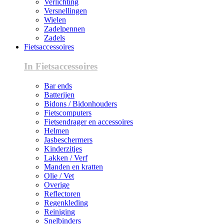
Verlichting
Versnellingen
Wielen
Zadelpennen
Zadels
Fietsaccessoires
In Fietsaccessoires
Bar ends
Batterijen
Bidons / Bidonhouders
Fietscomputers
Fietsendrager en accessoires
Helmen
Jasbeschermers
Kinderzitjes
Lakken / Verf
Manden en kratten
Olie / Vet
Overige
Reflectoren
Regenkleding
Reiniging
Snelbinders