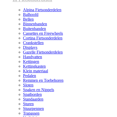
Alpina Fietsonderdelen
Balhoofd
Bellen
Binnenbanden
Buitenbanden
Cassettes en Freewheels
Cortina Fietsonderdelen
Crankstellen
Displays
Gazelle Fietsonderdelen
Handvatten
Kettingen
Kettingkasten
Klein materiaal
Pedalen
Remmen en Toebehoren
Sloten
Spaken en Nippels
Spatborden
Standaarden
Sturen
Stuurpennen
Trapassen