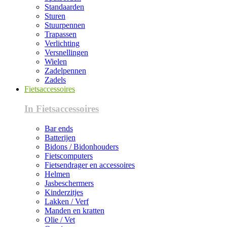
Standaarden
Sturen
Stuurpennen
Trapassen
Verlichting
Versnellingen
Wielen
Zadelpennen
Zadels
Fietsaccessoires
In Fietsaccessoires
Bar ends
Batterijen
Bidons / Bidonhouders
Fietscomputers
Fietsendrager en accessoires
Helmen
Jasbeschermers
Kinderzitjes
Lakken / Verf
Manden en kratten
Olie / Vet