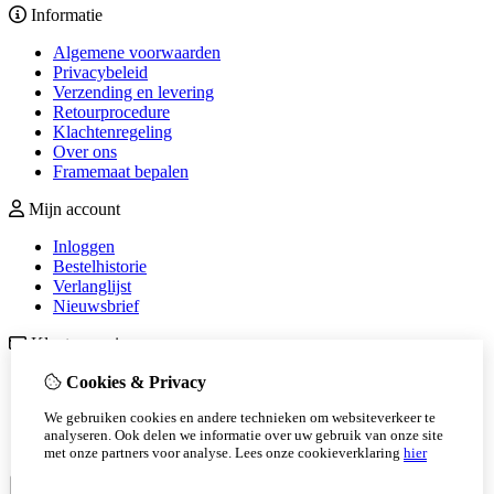
Informatie
Algemene voorwaarden
Privacybeleid
Verzending en levering
Retourprocedure
Klachtenregeling
Over ons
Framemaat bepalen
Mijn account
Inloggen
Bestelhistorie
Verlanglijst
Nieuwsbrief
Klantenservice
Contact
Cookies & Privacy
Retourneren
We gebruiken cookies en andere technieken om websiteverkeer te
Sitemap
analyseren. Ook delen we informatie over uw gebruik van onze site
Veelgestelde vragen
met onze partners voor analyse.
Lees onze cookieverklaring
hier