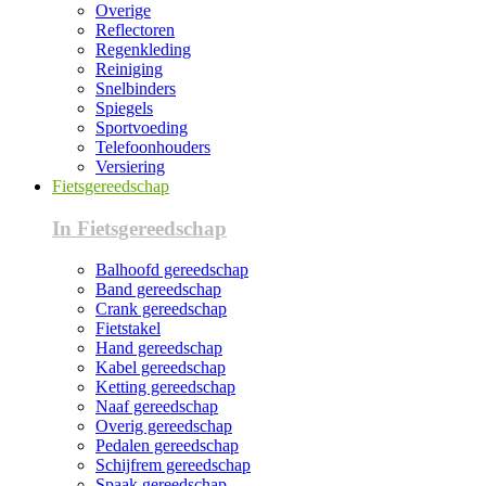
Overige
Reflectoren
Regenkleding
Reiniging
Snelbinders
Spiegels
Sportvoeding
Telefoonhouders
Versiering
Fietsgereedschap
In Fietsgereedschap
Balhoofd gereedschap
Band gereedschap
Crank gereedschap
Fietstakel
Hand gereedschap
Kabel gereedschap
Ketting gereedschap
Naaf gereedschap
Overig gereedschap
Pedalen gereedschap
Schijfrem gereedschap
Spaak gereedschap