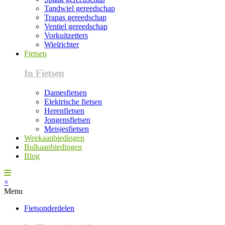
Tandwiel gereedschap
Trapas gereedschap
Ventiel gereedschap
Vorkuitzetters
Wielrichter
Fietsen
In Fietsen
Damesfietsen
Elektrische fietsen
Herenfietsen
Jongensfietsen
Meisjesfietsen
Weekaanbiedingen
Bulkaanbiedingen
Blog
×
Menu
Fietsonderdelen