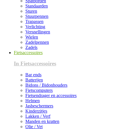
Spatborden
Standaarden
Sturen
Stuurpennen
Trapassen
Verlichting
Versnellingen
Wielen
Zadelpennen
Zadels
Fietsaccessoires
In Fietsaccessoires
Bar ends
Batterijen
Bidons / Bidonhouders
Fietscomputers
Fietsendrager en accessoires
Helmen
Jasbeschermers
Kinderzitjes
Lakken / Verf
Manden en kratten
Olie / Vet