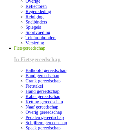
Overige
Reflectoren
Regenkleding
Reiniging
Snelbinders
Spiegels
Sportvoeding
Telefoonhouders
Versiering
Fietsgereedschap
In Fietsgereedschap
Balhoofd gereedschap
Band gereedschap
Crank gereedschap
Fietstakel
Hand gereedschap
Kabel gereedschap
Ketting gereedschap
Naaf gereedschap
Overig gereedschap
Pedalen gereedschap
Schijfrem gereedschap
Spaak gereedschap