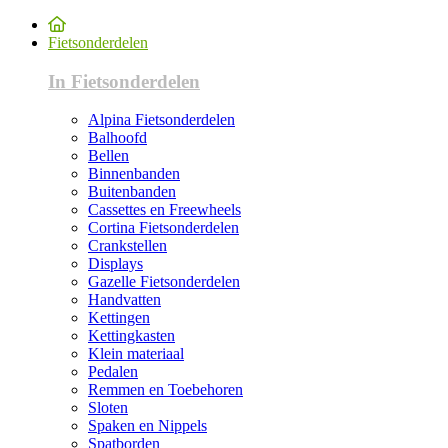
Fietsonderdelen
In Fietsonderdelen
Alpina Fietsonderdelen
Balhoofd
Bellen
Binnenbanden
Buitenbanden
Cassettes en Freewheels
Cortina Fietsonderdelen
Crankstellen
Displays
Gazelle Fietsonderdelen
Handvatten
Kettingen
Kettingkasten
Klein materiaal
Pedalen
Remmen en Toebehoren
Sloten
Spaken en Nippels
Spatborden