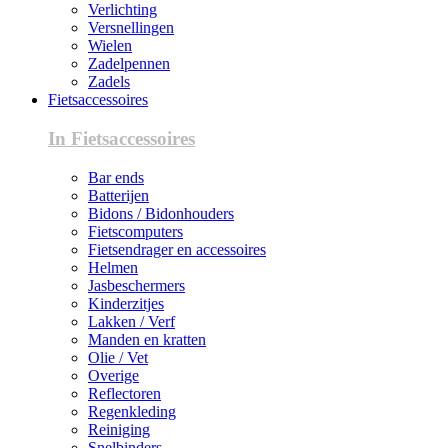
Verlichting
Versnellingen
Wielen
Zadelpennen
Zadels
Fietsaccessoires
In Fietsaccessoires
Bar ends
Batterijen
Bidons / Bidonhouders
Fietscomputers
Fietsendrager en accessoires
Helmen
Jasbeschermers
Kinderzitjes
Lakken / Verf
Manden en kratten
Olie / Vet
Overige
Reflectoren
Regenkleding
Reiniging
Snelbinders