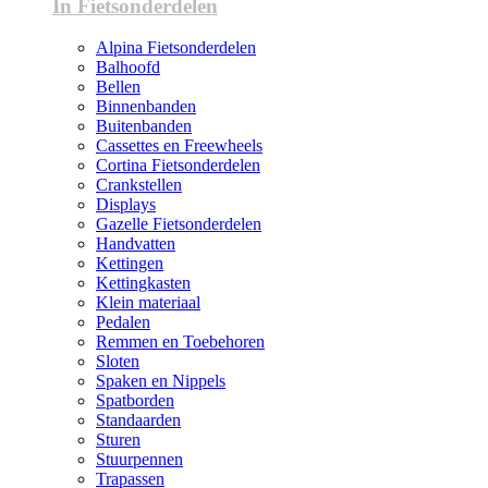
In Fietsonderdelen
Alpina Fietsonderdelen
Balhoofd
Bellen
Binnenbanden
Buitenbanden
Cassettes en Freewheels
Cortina Fietsonderdelen
Crankstellen
Displays
Gazelle Fietsonderdelen
Handvatten
Kettingen
Kettingkasten
Klein materiaal
Pedalen
Remmen en Toebehoren
Sloten
Spaken en Nippels
Spatborden
Standaarden
Sturen
Stuurpennen
Trapassen