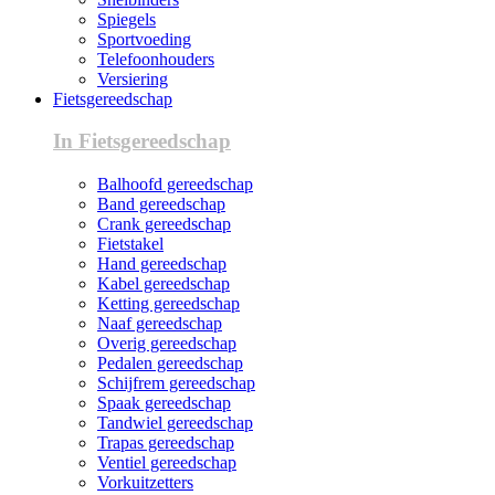
Spiegels
Sportvoeding
Telefoonhouders
Versiering
Fietsgereedschap
In Fietsgereedschap
Balhoofd gereedschap
Band gereedschap
Crank gereedschap
Fietstakel
Hand gereedschap
Kabel gereedschap
Ketting gereedschap
Naaf gereedschap
Overig gereedschap
Pedalen gereedschap
Schijfrem gereedschap
Spaak gereedschap
Tandwiel gereedschap
Trapas gereedschap
Ventiel gereedschap
Vorkuitzetters