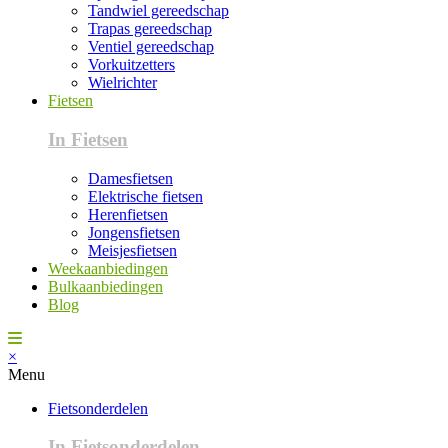
Tandwiel gereedschap
Trapas gereedschap
Ventiel gereedschap
Vorkuitzetters
Wielrichter
Fietsen
In Fietsen
Damesfietsen
Elektrische fietsen
Herenfietsen
Jongensfietsen
Meisjesfietsen
Weekaanbiedingen
Bulkaanbiedingen
Blog
×
Menu
Fietsonderdelen
In Fietsonderdelen