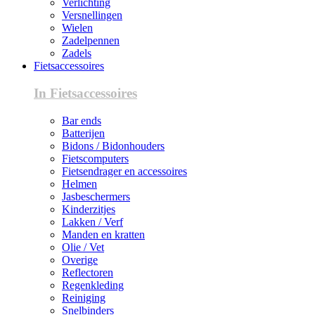
Verlichting
Versnellingen
Wielen
Zadelpennen
Zadels
Fietsaccessoires
In Fietsaccessoires
Bar ends
Batterijen
Bidons / Bidonhouders
Fietscomputers
Fietsendrager en accessoires
Helmen
Jasbeschermers
Kinderzitjes
Lakken / Verf
Manden en kratten
Olie / Vet
Overige
Reflectoren
Regenkleding
Reiniging
Snelbinders