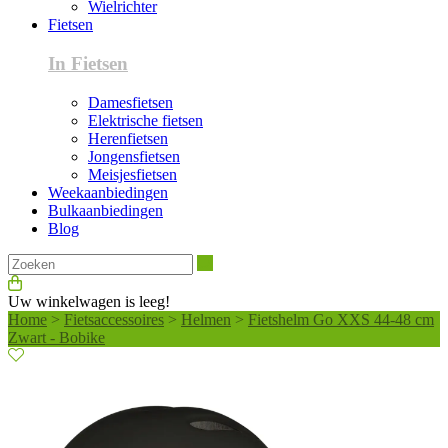
Wielrichter
Fietsen
In Fietsen
Damesfietsen
Elektrische fietsen
Herenfietsen
Jongensfietsen
Meisjesfietsen
Weekaanbiedingen
Bulkaanbiedingen
Blog
Zoeken
Uw winkelwagen is leeg!
Home
>
Fietsaccessoires
>
Helmen
>
Fietshelm Go XXS 44-48 cm
Zwart - Bobike