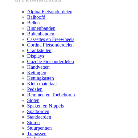
Alpina Fietsonderdelen
Balhoofd
Bellen
Binnenbanden
Buitenbanden
Cassettes en Freewheels
Cortina Fietsonderdelen
Crankstellen
Displays
Gazelle Fietsonderdelen
Handvatten
Kettingen
Kettingkasten
Klein materiaal
Pedalen
Remmen en Toebehoren
Sloten
Spaken en Nippels
Spatborden
Standaarden
Sturen
Stuurpennen
Trapassen