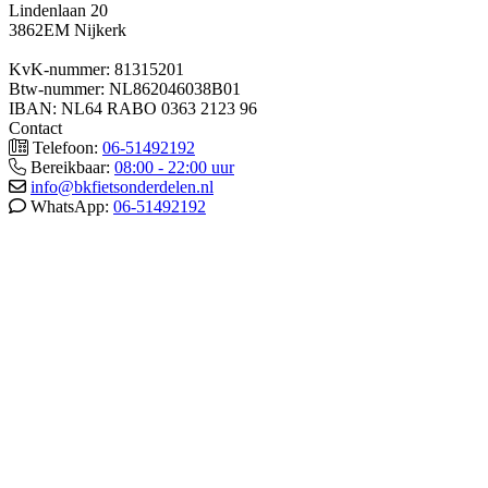
Lindenlaan 20
3862EM Nijkerk
KvK-nummer: 81315201
Btw-nummer: NL862046038B01
IBAN: NL64 RABO 0363 2123 96
Contact
Telefoon:
06-51492192
Bereikbaar:
08:00 - 22:00 uur
info@bkfietsonderdelen.nl
WhatsApp:
06-51492192