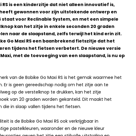
RS is een kinderzitje dat niet alleen innovatief is,
 heeft gewonnen voor zijn uitstekende ontwerp en
RS staat voor Reclinable System, en met een simpele
lknop kan het zitje in enkele seconden 20 graden
n naar de slaapstand, zelfs terwijl het kind erin zit.
ke Go Maxi RS een baanbrekend fietszitje dat het
ren tijdens het fietsen verbetert. De nieuwe versie
Maxi, met de toevoeging van een slaapstand, is nu op
merk van de Bobike Go Maxi RS is het gemak waarmee het
n. Er is geen gereedschap nodig om het zitje aan te
weg op de verstelknop te drukken, kan het zitje
hoek van 20 graden worden gekanteld. Dit maakt het
 die in slaap vallen tijdens het fietsen.
iteit is de Bobike Go Maxi RS ook verkrijgbaar in
htige pastelkleuren, waaronder en de nieuwe kleur
uropties geven het zitje een stijlvolle uitstraling en