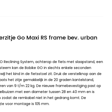
erzitje Go Maxi RS frame bev. urban
 GO Reclining System, achterop de fiets met slaapstand, een
ysteem kan de Bobike GO in slechts enkele seconden
ijl het kind in de fietsstoel zit. Druk de verstelknop aan de
aats het zitje gemakkelijk in de 20 graden kantelstand,
eren van 9 t/m 22 kg. De nieuwe framebevestiging past op
delbuizen met een diameter tussen 28 en 40 mm en is
 zodat de remkabel niet in het gedrang komt. De
gte voor montage is 105 mm.