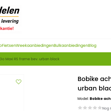
p
Fietsen
Weekaanbiedingen
Bulkaanbiedingen
Blog
 Go Maxi RS frame bev. urban black
Bobike ach
urban bla
Model:
Bobike acht
Nog 