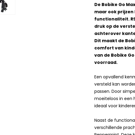
De Bobike Go Maxi 
maar ook prijzen
functionaliteit. 
druk op de verste
achterover kantele
Dit maakt de Bobi
comfort van kinde
van de Bobike Go 
voorraad.
Een opvallend ken
versteld kan worde
passen. Door simpel
moeiteloos in een 
ideaal voor kinderen
Naast de functional
verschillende prac
Peppermint. Deze kle