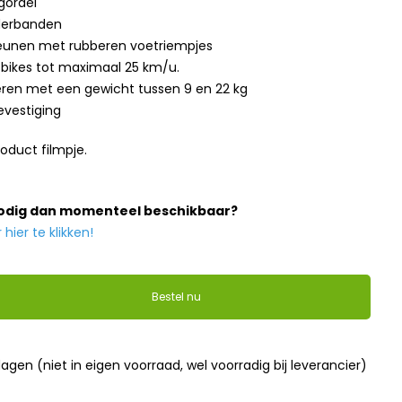
gordel
derbanden
teunen met rubberen voetriempjes
bikes tot maximaal 25 km/u.
eren met een gewicht tussen 9 en 22 kg
evestiging
roduct filmpje.
nodig dan momenteel beschikbaar?
ier te klikken!
Bestel nu
dagen (niet in eigen voorraad, wel voorradig bij leverancier)