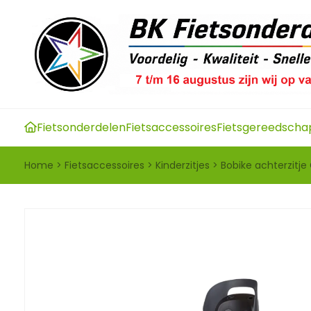
Fietsonderdelen
Fietsaccessoires
Fietsgereedscha
Home
>
Fietsaccessoires
>
Kinderzitjes
>
Bobike achterzitje