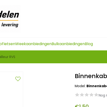
p
Fietsen
Weekaanbiedingen
Bulkaanbiedingen
Blog
illeur RVS
Binnenkabe
Model:
Binnenkabe
Nog 
€1,50