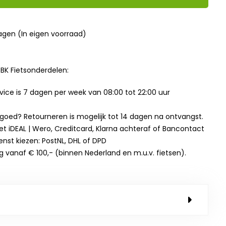
dagen (In eigen voorraad)
BK Fietsonderdelen:
ice is 7 dagen per week van 08:00 tot 22:00 uur
t goed? Retourneren is mogelijk tot 14 dagen na ontvangst.
et iDEAL | Wero, Creditcard, Klarna achteraf of Bancontact
enst kiezen: PostNL, DHL of DPD
g vanaf € 100,- (binnen Nederland en m.u.v. fietsen).