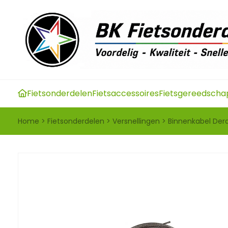
Fietsonderdelen
Fietsaccessoires
Fietsgereedscha
Home
>
Fietsonderdelen
>
Versnellingen
>
Binnenkabel Dera