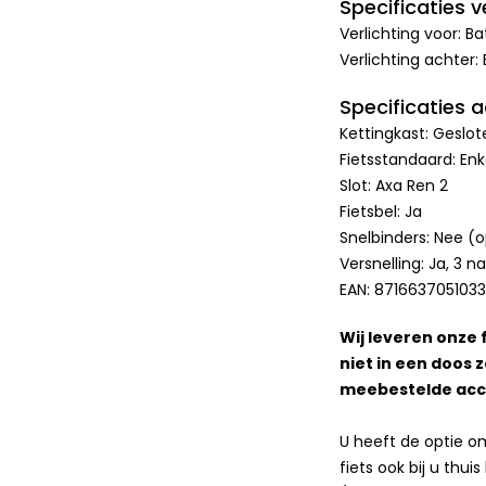
Specificaties ve
Verlichting voor: B
Verlichting achter: 
Specificaties 
Kettingkast: Geslot
Fietsstandaard: Enk
Slot: Axa Ren 2
Fietsbel: Ja
Snelbinders: Nee (o
Versnelling: Ja, 3 n
EAN: 871663705103
Wij leveren onze f
niet in een doos 
meebestelde acce
U heeft de optie o
fiets ook bij u thu