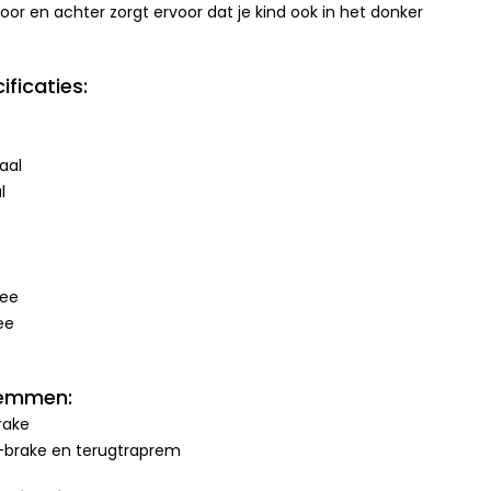
 voor en achter zorgt ervoor dat je kind ook in het donker
ficaties:
aal
l
Nee
ee
remmen:
rake
-brake en terugtraprem