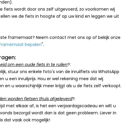
nden).
 fiets wordt door ons zelf uitgevoerd, zo voorkomen wij
ellen we de fiets in hoogte af op uw kind en leggen we uit
 juiste framemaat? Neem contact met ons op of bekijk onze
Framemaat bepalen
".
ragen:
heid om een oude fiets in te ruilen
?:
lijk, stuur ons enkele foto's van de inruilfiets via WhatsApp
n u een inruilprijs. Hou er wel rekening mee dat wij
 en u waarschijnlijk meer krijgt als u de fiets zelf verkoopt.
den worden fietsen thuis afgeleverd
?:
ijd met elkaar af, is het een verjaardagscadeau en wilt u
 avonds bezorgd wordt dan is dat geen probleem. Liever in
s dat vaak ook mogelijk!