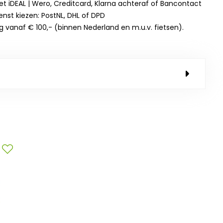
et iDEAL | Wero, Creditcard, Klarna achteraf of Bancontact
enst kiezen: PostNL, DHL of DPD
g vanaf € 100,- (binnen Nederland en m.u.v. fietsen).