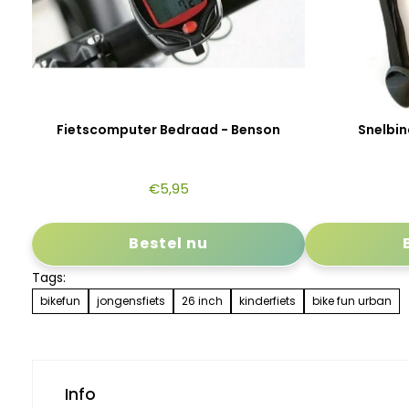
Fietscomputer Bedraad - Benson
Snelbin
€
5,95
Bestel nu
Tags:
bikefun
jongensfiets
26 inch
kinderfiets
bike fun urban
Info