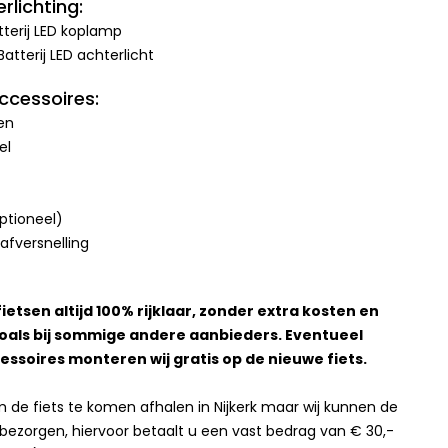
rlichting:
atterij LED koplamp
Batterij LED achterlicht
accessoires:
en
el
ptioneel)
aafversnelling
3
ietsen altijd 100% rijklaar, zonder extra kosten en
zoals bij sommige andere aanbieders. Eventueel
ssoires monteren wij gratis op de nieuwe fiets.
m de fiets te komen afhalen in Nijkerk maar wij kunnen de
is bezorgen, hiervoor betaalt u een vast bedrag van € 30,-