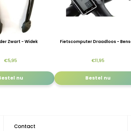
der Zwart - Widek
Fietscomputer Draadloos - Ben
€
5,95
€
11,95
Bestel nu
Bestel nu
Contact