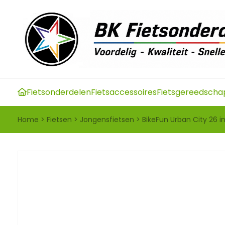
Fietsonderdelen
Fietsaccessoires
Fietsgereedscha
Home
>
Fietsen
>
Jongensfietsen
>
BikeFun Urban City 26 i