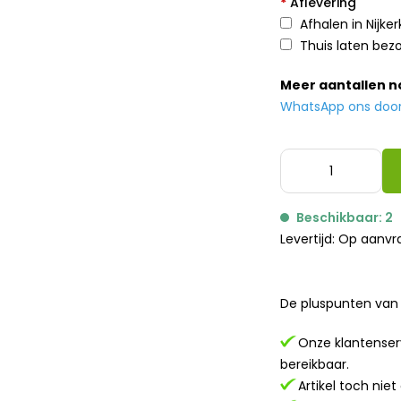
*
Aflevering
Afhalen in Nijker
Thuis laten bez
Meer aantallen 
WhatsApp ons door h
Beschikbaar: 2
Levertijd: Op aanv
De pluspunten van 
Onze klantenserv
bereikbaar.
Artikel toch nie