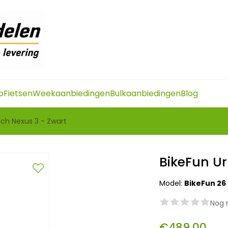
p
Fietsen
Weekaanbiedingen
Bulkaanbiedingen
Blog
nch Nexus 3 - Zwart
BikeFun Ur
Model:
BikeFun 26
Nog 
€489,00