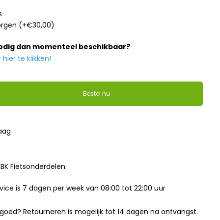
k
orgen
(+€30,00)
nodig dan momenteel beschikbaar?
ier te klikken!
Bestel nu
raag
BK Fietsonderdelen:
ice is 7 dagen per week van 08:00 tot 22:00 uur
t goed? Retourneren is mogelijk tot 14 dagen na ontvangst.