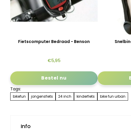
Fietscomputer Bedraad - Benson
Snelbin
€
5,95
Bestel nu
Tags:
bikefun
jongensfiets
24 inch
kinderfiets
bike fun urban
Info