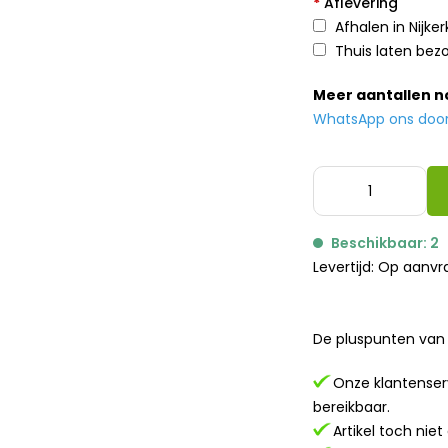
*
Aflevering
Afhalen in Nijker
Thuis laten bez
Meer aantallen 
WhatsApp ons door h
Beschikbaar: 2
Levertijd: Op aanv
De pluspunten van 
Onze klantenserv
bereikbaar.
Artikel toch nie