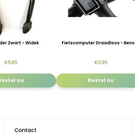
der Zwart - Widek
Fietscomputer Draadloos - Ben
€
5,95
€
11,95
Bestel nu
Bestel nu
Contact