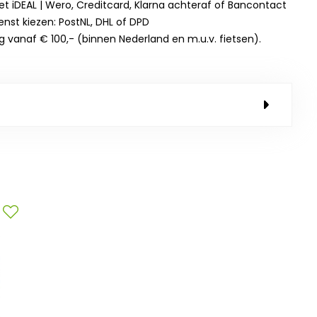
et iDEAL | Wero, Creditcard, Klarna achteraf of Bancontact
enst kiezen: PostNL, DHL of DPD
g vanaf € 100,- (binnen Nederland en m.u.v. fietsen).