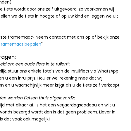
nden).
 fiets wordt door ons zelf uitgevoerd, zo voorkomen wij
ellen we de fiets in hoogte af op uw kind en leggen we uit
 juiste framemaat? Neem contact met ons op of bekijk onze
Framemaat bepalen
".
ragen:
heid om een oude fiets in te ruilen
?:
lijk, stuur ons enkele foto's van de inruilfiets via WhatsApp
n u een inruilprijs. Hou er wel rekening mee dat wij
 en u waarschijnlijk meer krijgt als u de fiets zelf verkoopt.
den worden fietsen thuis afgeleverd
?:
ijd met elkaar af, is het een verjaardagscadeau en wilt u
 avonds bezorgd wordt dan is dat geen probleem. Liever in
s dat vaak ook mogelijk!