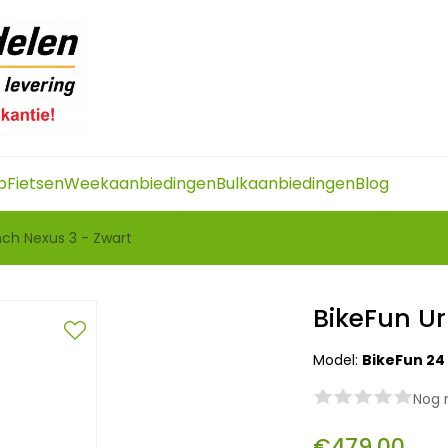
p
Fietsen
Weekaanbiedingen
Bulkaanbiedingen
Blog
nch Nexus 3 - Zwart
BikeFun Ur
Model:
BikeFun 24
Nog 
€479,00