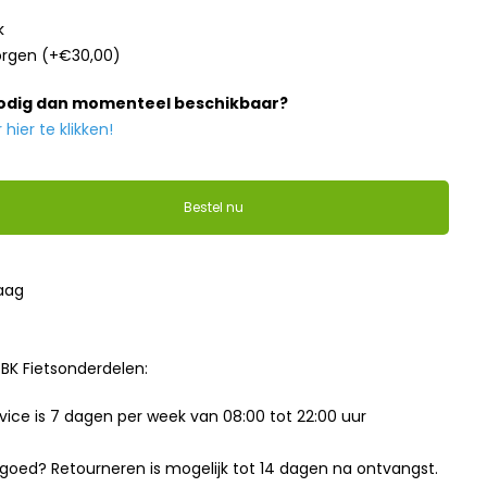
k
orgen
(+€30,00)
nodig dan momenteel beschikbaar?
ier te klikken!
Bestel nu
raag
BK Fietsonderdelen:
ice is 7 dagen per week van 08:00 tot 22:00 uur
t goed? Retourneren is mogelijk tot 14 dagen na ontvangst.