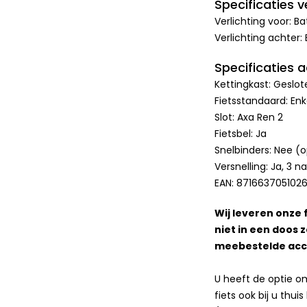
Specificaties ve
Verlichting voor: B
Verlichting achter: 
Specificaties 
Kettingkast: Geslot
Fietsstandaard: Enk
Slot: Axa Ren 2
Fietsbel: Ja
Snelbinders: Nee (o
Versnelling: Ja, 3 n
EAN: 871663705102
Wij leveren onze f
niet in een doos 
meebestelde acce
U heeft de optie o
fiets ook bij u thu