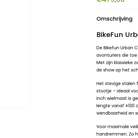
Omschrijving
BikeFun Urb
De Bikefun Urban Ci
avonturiers die toe
Met zijn klassieke 
de show op het scho
Het stevige stalen 
stootje – ideaal vo
inch wielmaat is g
lengte vanaf ±130 
wendbaarheid en sne
Voor maximale veil
handremmen. Zo heef