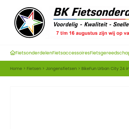
Fietsonderdelen
Fietsaccessoires
Fietsgereedscha
Home
>
Fietsen
>
Jongensfietsen
>
BikeFun Urban City 24 i