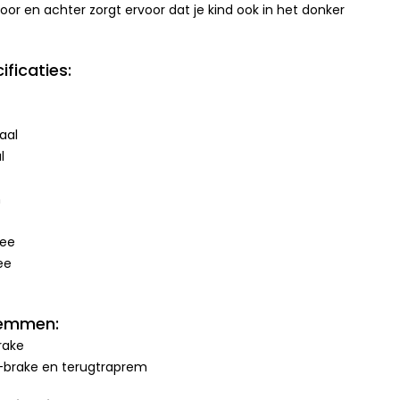
 voor en achter zorgt ervoor dat je kind ook in het donker
ficaties:
aal
l
m
Nee
ee
remmen:
rake
-brake en terugtraprem