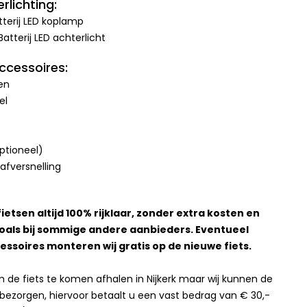
rlichting:
atterij LED koplamp
Batterij LED achterlicht
accessoires:
en
el
ptioneel)
aafversnelling
6
ietsen altijd 100% rijklaar, zonder extra kosten en
zoals bij sommige andere aanbieders. Eventueel
ssoires monteren wij gratis op de nieuwe fiets.
m de fiets te komen afhalen in Nijkerk maar wij kunnen de
is bezorgen, hiervoor betaalt u een vast bedrag van € 30,-